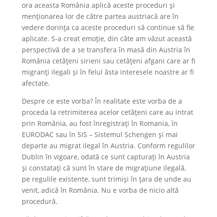
ora aceasta România aplică aceste proceduri și
menționarea lor de către partea austriacă are în
vedere dorința ca aceste proceduri să continue să fie
aplicate. S-a creat emoție, din câte am văzut această
perspectivă de a se transfera în masă din Austria în
România cetățeni sirieni sau cetățeni afgani care ar fi
migranți ilegali și în felul ăsta interesele noastre ar fi
afectate.
Despre ce este vorba? În realitate este vorba de a
proceda la retrimiterea acelor cetățeni care au intrat
prin România, au fost înregistrați în Romania, în
EURODAC sau în SIS – Sistemul Schengen și mai
departe au migrat ilegal în Austria. Conform regulilor
Dublin în vigoare, odată ce sunt capturați în Austria
și constatați că sunt în stare de migrațiune ilegală,
pe regulile existente, sunt trimiși în țara de unde au
venit, adică în România. Nu e vorba de nicio altă
procedură.