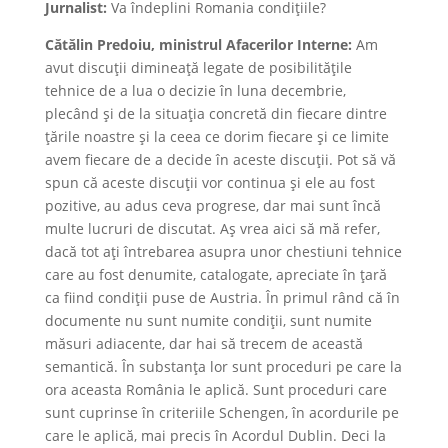
Jurnalist:
Va îndeplini Romania condițiile?
Cătălin Predoiu, ministrul Afacerilor Interne:
Am
avut discuții dimineață legate de posibilitățile
tehnice de a lua o decizie în luna decembrie,
plecând și de la situația concretă din fiecare dintre
țările noastre și la ceea ce dorim fiecare și ce limite
avem fiecare de a decide în aceste discuții. Pot să vă
spun că aceste discuții vor continua și ele au fost
pozitive, au adus ceva progrese, dar mai sunt încă
multe lucruri de discutat. Aș vrea aici să mă refer,
dacă tot ați întrebarea asupra unor chestiuni tehnice
care au fost denumite, catalogate, apreciate în țară
ca fiind condiții puse de Austria. În primul rând că în
documente nu sunt numite condiții, sunt numite
măsuri adiacente, dar hai să trecem de această
semantică. În substanța lor sunt proceduri pe care la
ora aceasta România le aplică. Sunt proceduri care
sunt cuprinse în criteriile Schengen, în acordurile pe
care le aplică, mai precis în Acordul Dublin. Deci la