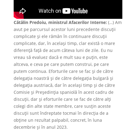
Cătălin Predoiu, ministrul Afacerilor Interne:
(…) Am
avut pe parcursul acestor luni precedente discuții
complicate și ele rămân în continuare discuții
complicate, dar, în același timp, clar există o mare
diferență față de acum câteva luni de zile. Eu nu
vreau să evaluez dacă e mult sau e puțin, este
altceva, e ceva pe care putem construi, pe care
putem continua. Eforturile care se fac și de către
delegația noastră și de către delegația bulgară și
delegația austriacă, dar în același timp și de către
Comisie și Președinția spaniolă în acest cadru de
discuții, dar și eforturile care se fac de către alți
colegi din alte state membre, care susțin aceste
discuții sunt îndreptate tocmai în direcția de a
obține un rezultat palpabil, concret, în luna
decembrie și în anul 2023.