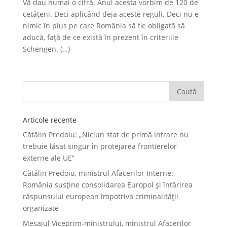
Vă dau numai o cifră. Anul acesta vorbim de 120 de
cetățeni. Deci aplicând deja aceste reguli. Deci nu e
nimic în plus pe care România să fie obligată să
aducă, față de ce există în prezent în criteriile
Schengen. (…)
Articole recente
Cătălin Predoiu: „Niciun stat de primă intrare nu
trebuie lăsat singur în protejarea frontierelor
externe ale UE”
Cătălin Predoiu, ministrul Afacerilor Interne:
România susține consolidarea Europol și întărirea
răspunsului european împotriva criminalității
organizate
Mesajul Viceprim-ministrului, ministrul Afacerilor