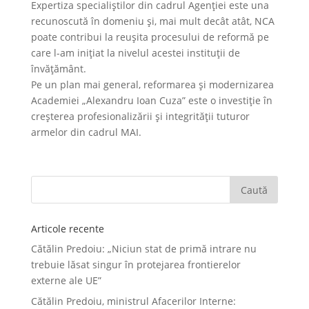
Expertiza specialiștilor din cadrul Agenției este una
recunoscută în domeniu și, mai mult decât atât, NCA
poate contribui la reușita procesului de reformă pe
care l-am inițiat la nivelul acestei instituții de
învățământ.
Pe un plan mai general, reformarea și modernizarea
Academiei „Alexandru Ioan Cuza” este o investiție în
creșterea profesionalizării și integrității tuturor
armelor din cadrul MAI.
Articole recente
Cătălin Predoiu: „Niciun stat de primă intrare nu
trebuie lăsat singur în protejarea frontierelor
externe ale UE”
Cătălin Predoiu, ministrul Afacerilor Interne: