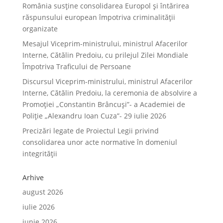
România susține consolidarea Europol și întărirea
răspunsului european împotriva criminalității
organizate
Mesajul Viceprim-ministrului, ministrul Afacerilor
Interne, Cătălin Predoiu, cu prilejul Zilei Mondiale
Împotriva Traficului de Persoane
Discursul Viceprim-ministrului, ministrul Afacerilor
Interne, Cătălin Predoiu, la ceremonia de absolvire a
Promoției „Constantin Brâncuși”- a Academiei de
Poliție „Alexandru Ioan Cuza”- 29 iulie 2026
Precizări legate de Proiectul Legii privind
consolidarea unor acte normative în domeniul
integrității
Arhive
august 2026
iulie 2026
iunie 2026