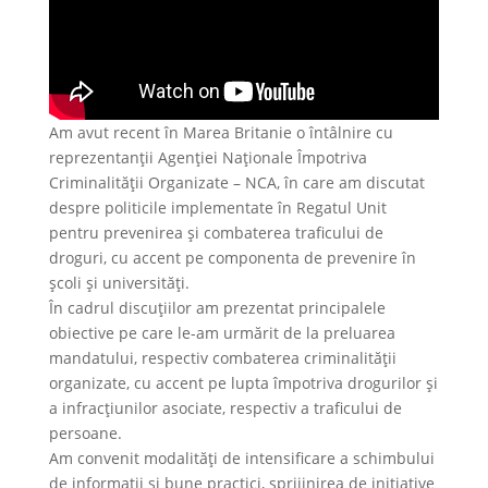
Am avut recent în Marea Britanie o întâlnire cu
reprezentanții Agenției Naționale Împotriva
Criminalității Organizate – NCA, în care am discutat
despre politicile implementate în Regatul Unit
pentru prevenirea și combaterea traficului de
droguri, cu accent pe componenta de prevenire în
școli și universități.
În cadrul discuțiilor am prezentat principalele
obiective pe care le-am urmărit de la preluarea
mandatului, respectiv combaterea criminalității
organizate, cu accent pe lupta împotriva drogurilor și
a infracțiunilor asociate, respectiv a traficului de
persoane.
Am convenit modalități de intensificare a schimbului
de informații și bune practici, sprijinirea de inițiative