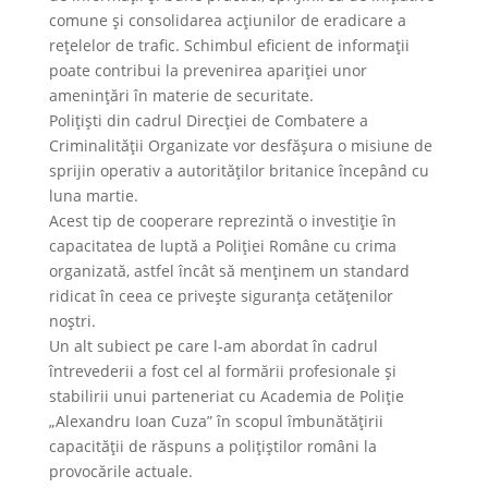
comune și consolidarea acțiunilor de eradicare a
rețelelor de trafic. Schimbul eficient de informații
poate contribui la prevenirea apariției unor
amenințări în materie de securitate.
Polițiști din cadrul Direcției de Combatere a
Criminalității Organizate vor desfășura o misiune de
sprijin operativ a autorităților britanice începând cu
luna martie.
Acest tip de cooperare reprezintă o investiție în
capacitatea de luptă a Poliției Române cu crima
organizată, astfel încât să menținem un standard
ridicat în ceea ce privește siguranța cetățenilor
noștri.
Un alt subiect pe care l-am abordat în cadrul
întrevederii a fost cel al formării profesionale și
stabilirii unui parteneriat cu Academia de Poliție
„Alexandru Ioan Cuza” în scopul îmbunătățirii
capacității de răspuns a polițiștilor români la
provocările actuale.