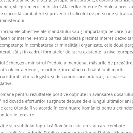
nea, vicepremierul, ministrul Afacerilor Interne Predoiu a preciza
 o acordă combaterii și prevenirii traficului de persoane și traficu
 ministerului.
rincipalele obiective ale mandatului său și importanța pe care o a
facerilor interne. Pentru partea olandeză prezintă interes dezvolta
cu competențe în combaterea criminalității organizate, cele două părț
teral, cât și în cadrul formatelor de lucru existente la nivel europe
ațiul Schengen, ministrul Predoiu a menționat măsurile de pregătire
controalelor aeriene și maritime, începând cu finalul lunii martie.
 procedural, tehnic, logistic și de comunicare publică și urmăresc
lative.
i române pentru rezultatele pozitive obținute în avansarea dosarulu
iind dovada eforturilor susținute depuse de-a lungul ultimilor ani 
 pe care Olanda îl va acorda în continuare României pentru extinde
ntierele terestre.
ție și a subliniat faptul că România este un stat care combate
gen și aplică acordurile Dublin exemplar în rândul Statelor Membre 