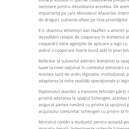
necesare pentru dezvoltarea acesteia. De aseme
importanța pe care Ministerul Afacerilor Interne
de droguri, subiecte aflate pe lista priorităților
E.S. doamna Willemijn van Haaften a amintit p
dezvoltării relației de cooperare în domeniul a
cooperării între agențiile de aplicare a legii 
având o cooperare foarte bună atât în plan bila
Referitor la subiectul aderării României la sp
luate la nivel național în contextul eliminării 
Acestea sunt de ordin legislativ, instituțional,
adaptarea la noile realități operaționale și legis
Diplomatul olandez a transmis felicitări părți
privind aderarea la spațiul Schengen, acestea f
asigurat partea română cu privire la sprijinul
acquisului comunitar Schengen cu privire la fro
Ministrul român a mulțumit pentru această pozi
migrația ilegală, îndeplinește criteriile Schen