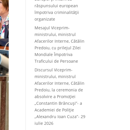
răspunsului european
împotriva criminalității
organizate
Mesajul Viceprim-
ministrului, ministrul
Afacerilor Interne, Cătălin
Predoiu, cu prilejul Zilei
Mondiale Împotriva
Traficului de Persoane
Discursul Viceprim-
ministrului, ministrul
Afacerilor Interne, Cătălin
Predoiu, la ceremonia de
absolvire a Promoției
„Constantin Brâncuși”- a
Academiei de Poliție
„Alexandru Ioan Cuza”- 29
iulie 2026