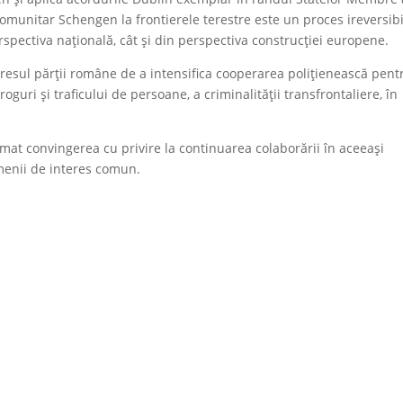
omunitar Schengen la frontierele terestre este un proces ireversibi
erspectiva națională, cât și din perspectiva construcției europene.
resul părții române de a intensifica cooperarea polițienească pent
oguri și traficului de persoane, a criminalității transfrontaliere, în
primat convingerea cu privire la continuarea colaborării în aceeași
menii de interes comun.