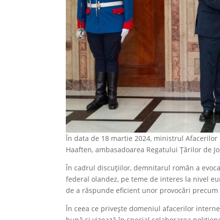
În data de 18 martie 2024, ministrul Afacerilor
Haaften, ambasadoarea Regatului Țărilor de Jos
În cadrul discuțiilor, demnitarul român a evoca
federal olandez, pe teme de interes la nivel eu
de a răspunde eficient unor provocări precum 
În ceea ce privește domeniul afacerilor interne
bună și vizează în special colaborarea polițien