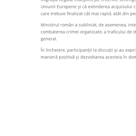
Uniunii Europene și că extinderea acquisului c
care trebuie finalizat cât mai rapid, atât din p
Ministrul român a subliniat, de asemenea, inte
combaterea crimei organizate, a traficului de dr
general.
În încheiere, participanții la discuții și-au ex
manieră pozitivă și dezvoltarea acesteia în do