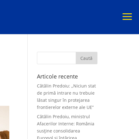
Articole recente
Cătălin Predoiu: „Niciun stat
de primă intrare nu trebuie
lăsat singur în protejarea
frontierelor externe ale UE”
Cătălin Predoiu, ministrul
Afacerilor Interne: România
susține consolidarea
Europol și întărirea