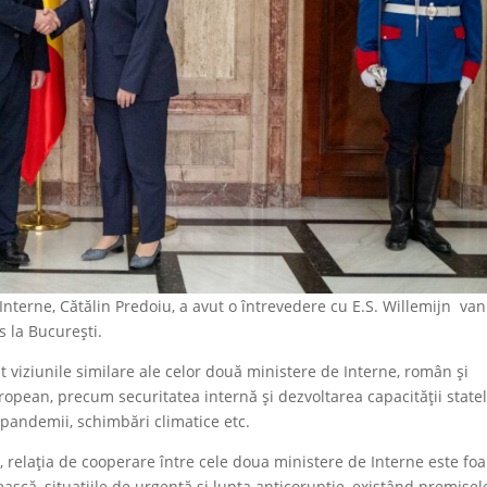
 Interne, Cătălin Predoiu, a avut o întrevedere cu E.S. Willemijn van
 la București.
t viziunile similare ale celor două ministere de Interne, român și
ropean, precum securitatea internă și dezvoltarea capacității state
pandemii, schimbări climatice etc.
, relația de cooperare între cele doua ministere de Interne este foa
ească, situațiile de urgență și lupta anticorupție, existând premisel