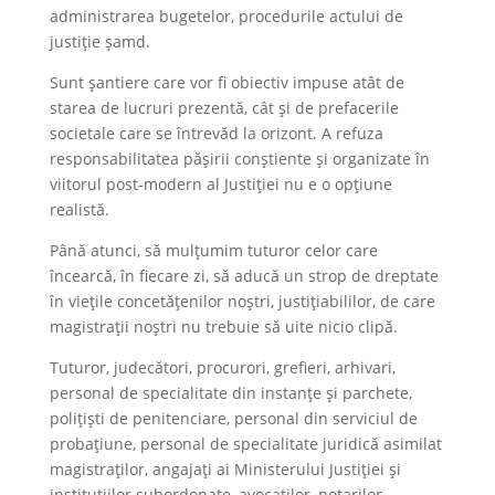
administrarea bugetelor, procedurile actului de
justiție șamd.
Sunt șantiere care vor fi obiectiv impuse atât de
starea de lucruri prezentă, cât și de prefacerile
societale care se întrevăd la orizont. A refuza
responsabilitatea pășirii conștiente și organizate în
viitorul post-modern al Justiției nu e o opțiune
realistă.
Până atunci, să mulțumim tuturor celor care
încearcă, în fiecare zi, să aducă un strop de dreptate
în viețile concetățenilor noștri, justițiabililor, de care
magistrații noștri nu trebuie să uite nicio clipă.
Tuturor, judecători, procurori, grefieri, arhivari,
personal de specialitate din instanțe și parchete,
polițiști de penitenciare, personal din serviciul de
probațiune, personal de specialitate juridică asimilat
magistraților, angajați ai Ministerului Justiției și
instituțiilor subordonate, avocaților, notarilor,