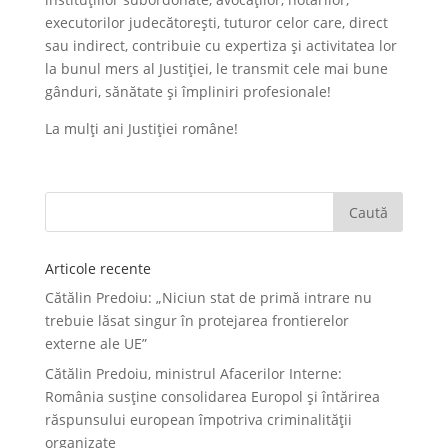
executorilor judecătorești, tuturor celor care, direct
sau indirect, contribuie cu expertiza și activitatea lor
la bunul mers al Justiției, le transmit cele mai bune
gânduri, sănătate și împliniri profesionale!
La mulți ani Justiției române!
Articole recente
Cătălin Predoiu: „Niciun stat de primă intrare nu
trebuie lăsat singur în protejarea frontierelor
externe ale UE”
Cătălin Predoiu, ministrul Afacerilor Interne:
România susține consolidarea Europol și întărirea
răspunsului european împotriva criminalității
organizate