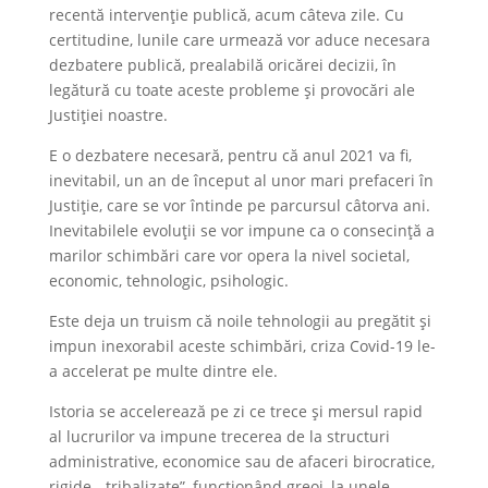
recentă intervenție publică, acum câteva zile. Cu
certitudine, lunile care urmează vor aduce necesara
dezbatere publică, prealabilă oricărei decizii, în
legătură cu toate aceste probleme și provocări ale
Justiției noastre.
E o dezbatere necesară, pentru că anul 2021 va fi,
inevitabil, un an de început al unor mari prefaceri în
Justiție, care se vor întinde pe parcursul câtorva ani.
Inevitabilele evoluții se vor impune ca o consecință a
marilor schimbări care vor opera la nivel societal,
economic, tehnologic, psihologic.
Este deja un truism că noile tehnologii au pregătit și
impun inexorabil aceste schimbări, criza Covid-19 le-
a accelerat pe multe dintre ele.
Istoria se accelerează pe zi ce trece și mersul rapid
al lucrurilor va impune trecerea de la structuri
administrative, economice sau de afaceri birocratice,
rigide, „tribalizate”, funcționând greoi, la unele