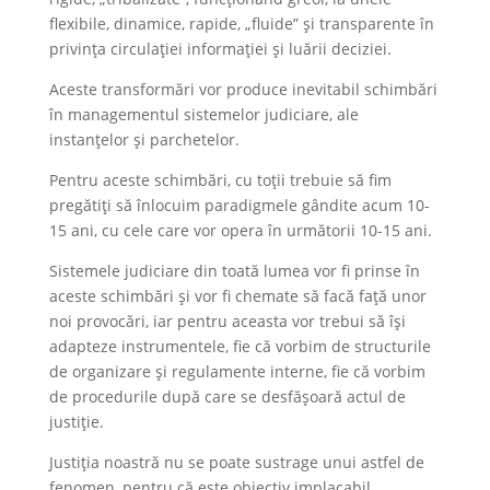
flexibile, dinamice, rapide, „fluide” și transparente în
privința circulației informației și luării deciziei.
Aceste transformări vor produce inevitabil schimbări
în managementul sistemelor judiciare, ale
instanțelor și parchetelor.
Pentru aceste schimbări, cu toții trebuie să fim
pregătiți să înlocuim paradigmele gândite acum 10-
15 ani, cu cele care vor opera în următorii 10-15 ani.
Sistemele judiciare din toată lumea vor fi prinse în
aceste schimbări și vor fi chemate să facă față unor
noi provocări, iar pentru aceasta vor trebui să își
adapteze instrumentele, fie că vorbim de structurile
de organizare și regulamente interne, fie că vorbim
de procedurile după care se desfășoară actul de
justiție.
Justiția noastră nu se poate sustrage unui astfel de
fenomen, pentru că este obiectiv implacabil.