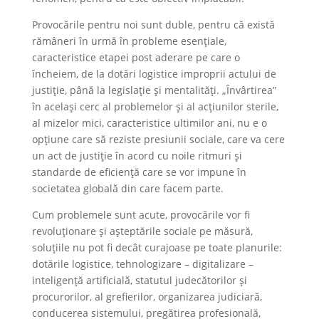
Provocările pentru noi sunt duble, pentru că există
rămâneri în urmă în probleme esențiale,
caracteristice etapei post aderare pe care o
încheiem, de la dotări logistice improprii actului de
justiție, până la legislație și mentalități. „Învârtirea”
în același cerc al problemelor și al acțiunilor sterile,
al mizelor mici, caracteristice ultimilor ani, nu e o
opțiune care să reziste presiunii sociale, care va cere
un act de justiție în acord cu noile ritmuri și
standarde de eficiență care se vor impune în
societatea globală din care facem parte.
Cum problemele sunt acute, provocările vor fi
revoluționare și așteptările sociale pe măsură,
soluțiile nu pot fi decât curajoase pe toate planurile:
dotările logistice, tehnologizare – digitalizare –
inteligență artificială, statutul judecătorilor și
procurorilor, al grefierilor, organizarea judiciară,
conducerea sistemului, pregătirea profesională,