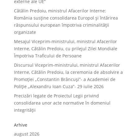
externe ale UE”
Cătălin Predoiu, ministrul Afacerilor Interne:
România susține consolidarea Europol și întărirea
răspunsului european împotriva criminalității
organizate
Mesajul Viceprim-ministrului, ministrul Afacerilor
Interne, Cătălin Predoiu, cu prilejul Zilei Mondiale
Împotriva Traficului de Persoane
Discursul Viceprim-ministrului, ministrul Afacerilor
Interne, Cătălin Predoiu, la ceremonia de absolvire a
Promoției „Constantin Brâncuși”- a Academiei de
Poliție „Alexandru Ioan Cuza”- 29 iulie 2026
Precizări legate de Proiectul Legii privind
consolidarea unor acte normative în domeniul
integrității
Arhive
august 2026