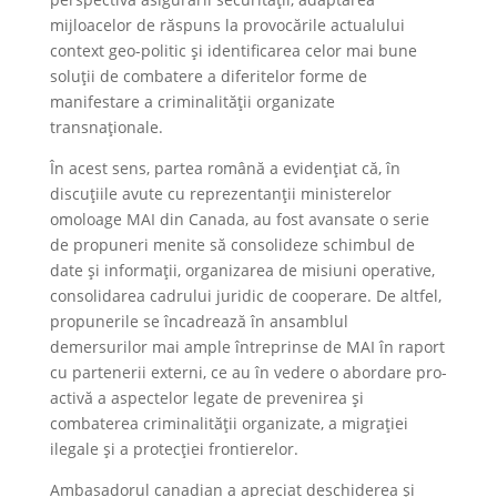
mijloacelor de răspuns la provocările actualului
context geo-politic și identificarea celor mai bune
soluții de combatere a diferitelor forme de
manifestare a criminalității organizate
transnaționale.
În acest sens, partea română a evidențiat că, în
discuțiile avute cu reprezentanții ministerelor
omoloage MAI din Canada, au fost avansate o serie
de propuneri menite să consolideze schimbul de
date și informații, organizarea de misiuni operative,
consolidarea cadrului juridic de cooperare. De altfel,
propunerile se încadrează în ansamblul
demersurilor mai ample întreprinse de MAI în raport
cu partenerii externi, ce au în vedere o abordare pro-
activă a aspectelor legate de prevenirea și
combaterea criminalității organizate, a migrației
ilegale și a protecției frontierelor.
Ambasadorul canadian a apreciat deschiderea și