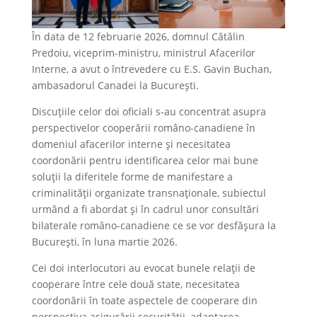
În data de 12 februarie 2026, domnul Cătălin
Predoiu, viceprim-ministru, ministrul Afacerilor
Interne, a avut o întrevedere cu E.S. Gavin Buchan,
ambasadorul Canadei la București.
Discuțiile celor doi oficiali s-au concentrat asupra
perspectivelor cooperării româno-canadiene în
domeniul afacerilor interne și necesitatea
coordonării pentru identificarea celor mai bune
soluții la diferitele forme de manifestare a
criminalității organizate transnaționale, subiectul
urmând a fi abordat și în cadrul unor consultări
bilaterale româno-canadiene ce se vor desfășura la
București, în luna martie 2026.
Cei doi interlocutori au evocat bunele relații de
cooperare între cele două state, necesitatea
coordonării în toate aspectele de cooperare din
perspectiva asigurării securității, adaptarea