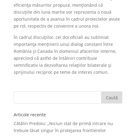
eficiența măsurilor propuse, menționând că
discuțiile din luna martie vor reprezenta o nouă
oportunitate de a avansa în cadrul proiectelor avute
pe rol, respectiv de convenire a unora noi.
În cadrul discuțiilor, cei doi oficiali au subliniat
importanța menținerii unui dialog constant între
România și Canada în domeniul afacerilor interne,
apreciind că astfel de întâlniri contribuie
semnificativ la dezvoltarea relațiilor bilaterale și
sprijinului reciproc pe teme de interes comun.
Articole recente
Cătălin Predoiu: „Niciun stat de primă intrare nu
trebuie lăsat singur în protejarea frontierelor