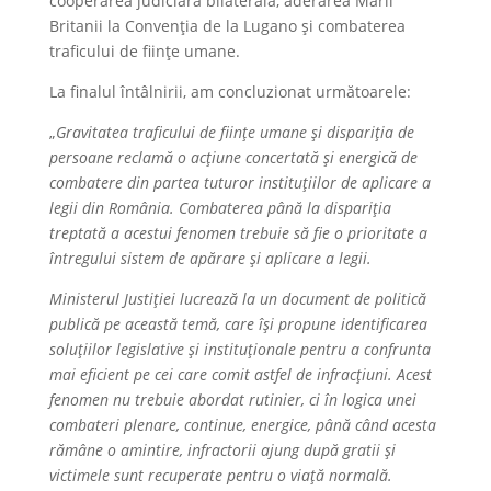
cooperarea judiciară bilaterală, aderarea Marii
Britanii la Convenția de la Lugano și combaterea
traficului de ființe umane.
La finalul întâlnirii, am concluzionat următoarele:
„
Gravitatea traficului de ființe umane și dispariția de
persoane reclamă o acțiune concertată și energică de
combatere din partea tuturor instituțiilor de aplicare a
legii din România. Combaterea până la dispariția
treptată a acestui fenomen trebuie să fie o prioritate a
întregului sistem de apărare și aplicare a legii.
Ministerul Justiției lucrează la un document de politică
publică pe această temă, care își propune identificarea
soluțiilor legislative și instituționale pentru a confrunta
mai eficient pe cei care comit astfel de infracțiuni. Acest
fenomen nu trebuie abordat rutinier, ci în logica unei
combateri plenare, continue, energice, până când acesta
rămâne o amintire, infractorii ajung după gratii și
victimele sunt recuperate pentru o viață normală.