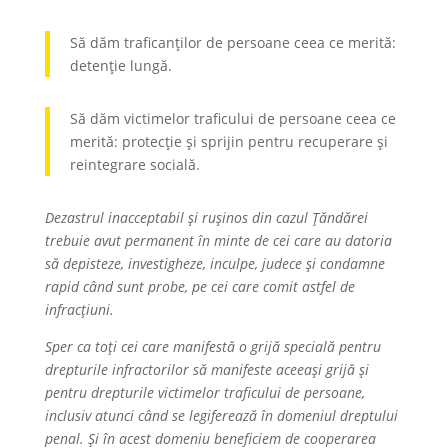
Să dăm traficanților de persoane ceea ce merită:
detenție lungă.
Să dăm victimelor traficului de persoane ceea ce
merită: protecție și sprijin pentru recuperare și
reintegrare socială.
Dezastrul inacceptabil și rușinos din cazul Țăndărei
trebuie avut permanent în minte de cei care au datoria
să depisteze, investigheze, inculpe, judece și condamne
rapid când sunt probe, pe cei care comit astfel de
infracțiuni.
Sper ca toți cei care manifestă o grijă specială pentru
drepturile infractorilor să manifeste aceeași grijă și
pentru drepturile victimelor traficului de persoane,
inclusiv atunci când se legiferează în domeniul dreptului
penal. Și în acest domeniu beneficiem de cooperarea