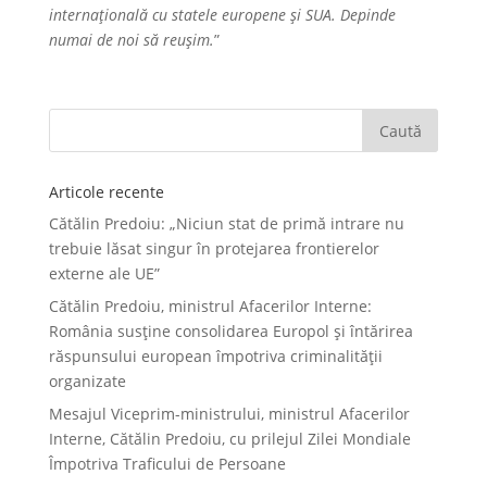
internațională cu statele europene și SUA. Depinde
numai de noi să reușim.
”
Articole recente
Cătălin Predoiu: „Niciun stat de primă intrare nu
trebuie lăsat singur în protejarea frontierelor
externe ale UE”
Cătălin Predoiu, ministrul Afacerilor Interne:
România susține consolidarea Europol și întărirea
răspunsului european împotriva criminalității
organizate
Mesajul Viceprim-ministrului, ministrul Afacerilor
Interne, Cătălin Predoiu, cu prilejul Zilei Mondiale
Împotriva Traficului de Persoane