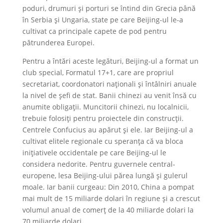
poduri, drumuri și porturi se întind din Grecia până
în Serbia și Ungaria, state pe care Beijing-ul le-a
cultivat ca principale capete de pod pentru
pătrunderea Europei.
Pentru a întări aceste legături, Beijing-ul a format un
club special, Formatul 17+1, care are propriul
secretariat, coordonatori naționali și întâlniri anuale
la nivel de șefi de stat. Banii chinezi au venit însă cu
anumite obligații. Muncitorii chinezi, nu localnicii,
trebuie folosiți pentru proiectele din construcții.
Centrele Confucius au apărut și ele. Iar Beijing-ul a
cultivat elitele regionale cu speranța că va bloca
inițiativele occidentale pe care Beijing-ul le
considera nedorite. Pentru guvernele central-
europene, lesa Beijing-ului părea lungă și gulerul
moale. Iar banii curgeau: Din 2010, China a pompat
mai mult de 15 miliarde dolari în regiune și a crescut
volumul anual de comerț de la 40 miliarde dolari la
70 miliarde dolari.