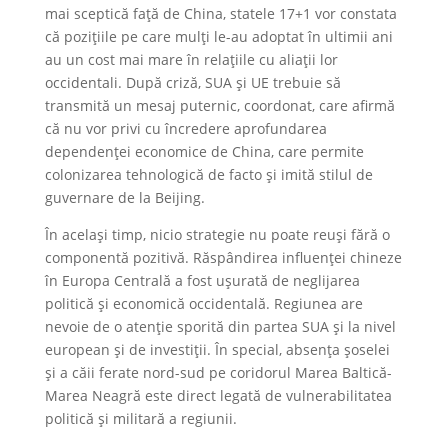
mai sceptică față de China, statele 17+1 vor constata
că pozițiile pe care mulți le-au adoptat în ultimii ani
au un cost mai mare în relațiile cu aliații lor
occidentali. După criză, SUA și UE trebuie să
transmită un mesaj puternic, coordonat, care afirmă
că nu vor privi cu încredere aprofundarea
dependenței economice de China, care permite
colonizarea tehnologică de facto și imită stilul de
guvernare de la Beijing.
În același timp, nicio strategie nu poate reuși fără o
componentă pozitivă. Răspândirea influenței chineze
în Europa Centrală a fost ușurată de neglijarea
politică și economică occidentală. Regiunea are
nevoie de o atenție sporită din partea SUA și la nivel
european și de investiții. În special, absența șoselei
și a căii ferate nord-sud pe coridorul Marea Baltică-
Marea Neagră este direct legată de vulnerabilitatea
politică și militară a regiunii.