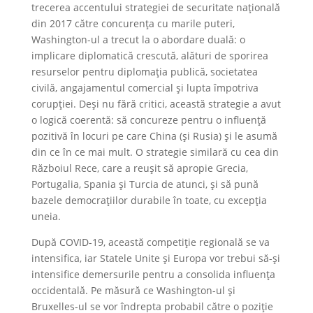
trecerea accentului strategiei de securitate națională
din 2017 către concurența cu marile puteri,
Washington-ul a trecut la o abordare duală: o
implicare diplomatică crescută, alături de sporirea
resurselor pentru diplomația publică, societatea
civilă, angajamentul comercial și lupta împotriva
corupției. Deși nu fără critici, această strategie a avut
o logică coerentă: să concureze pentru o influență
pozitivă în locuri pe care China (și Rusia) și le asumă
din ce în ce mai mult. O strategie similară cu cea din
Războiul Rece, care a reușit să apropie Grecia,
Portugalia, Spania și Turcia de atunci, și să pună
bazele democrațiilor durabile în toate, cu excepția
uneia.
După COVID-19, această competiție regională se va
intensifica, iar Statele Unite și Europa vor trebui să-și
intensifice demersurile pentru a consolida influența
occidentală. Pe măsură ce Washington-ul și
Bruxelles-ul se vor îndrepta probabil către o poziție