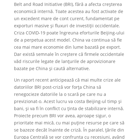
Belt and Road Initiative (BRI), fără a afecta creșterea
economică internă. Toate acestea au fost activate de
un excedent mare de cont curent, fundamentat pe
exporturi masive și fluxuri de investiții occidentale.
Criza COVID-19 poate îngreuna eforturile Beijing-ului
de a perpetua acest model. China va continua să fie
cea mai mare economie din lume bazată pe export.
Dar există semnale în creștere că firmele occidentale
văd riscurile legate de lanțurile de aprovizionare
bazate pe China și caută alternative.
Un raport recent anticipează că mai multe crize ale
datoriilor BRI post-criză vor forța China să
renegocieze datoriile la o scară pe care nu a
previzionat-o. Acest lucru va costa Beijing-ul timp și
bani, și va fi în conflict cu ținta de stabilizare internă.
Proiecte precum BRI vor avea, aproape sigur, o
prioritate mai mică, cu mai puține resurse pe care să
se bazeze decât înainte de criză. În paralel, țările din
Europa Centrală se vor confrunta cu recesiuni, având