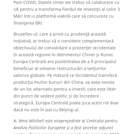
Post-COVID, Statele Unite vor trebui să colaboreze cu
UE pentru a transforma Fondul de investiții al celor 3
Mări într-o platformă viabilă care să concureze cu
finanțarea BRI.
Bruxelles-ul, care a privit cu prudență această
inițiativă, ar trebui să o considere complementară
obiectivului de consolidare a prezenței occidentale
în această regiune în detrimentul Chinei și Rusiei.
Europa Centrală are posibilitatea de a fi principalul
beneficiar al viitoarei restructurări a lanțurilor
valorice globale. Pe măsură ce Occidentul transferă
producția multor bunuri din China, va avea nevoie
de un loc alternativ pentru a investi, care este liber
din punct de vedere politic și de încredere
strategică. Europa Centrală poate juca acest rol doar
dacă nu este în pat cu Beijing-ul.
A.
Wess Mitchell este vicepreședinte al Centrului pentru
Analiza Politicilor Europene și a fost secretar adjunct