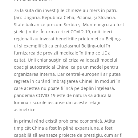
75 la sută din investițiile chineze au mers în patru
țări: Ungaria, Republica Cehă, Polonia, și Slovacia.
State balcanice precum Serbia și Muntenegru au fost
și ele țintite. În urma crizei COVID-19, unii lideri
regionali au invocat beneficiile prieteniei cu Beijing-
ul și exemplifică cu entuziasmul Beijing-ului în
furnizarea de provizii medicale în timp ce UE a
ezitat. Unii chiar susțin că criza validează modelul
opac și autocratic al Chinei ca pe un model pentru
organizarea internă. Dar central-europenii ar putea
regreta în curând îmbrățișarea Chinei. În moduri în
care acestea nu poate fi încă pe deplin înțeleasă,
pandemia COVID-19 este de natură să aducă la
lumină riscurile ascunse din aceste relații
asimetrice.
În primul rând există problema economică. Atâta
timp cât China a fost în plină expansiune, a fost
capabilă să avanseze proiecte de prestigiu, cum ar fi