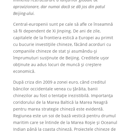
aprovizionare, dar numai dacă se dă jos din patul
Beijing-ului.
Central-europenii sunt pe cale să afle ce înseamnă
să fii dependent de Xi Jinping. De ani de zile,
capitalele de la frontiera estică a Europei au primit
cu bucurie investițiile chineze, făcând acorduri cu
companiile chineze de stat și asumându-și
împrumuturi susținute de Beijing. Creditele ușor
obținute au adus locuri de muncă și creștere
economică.
După criza din 2009 a zonei euro, când creditul
băncilor occidentale venea cu țârâita, banii
chinezilor au fost o tentație irezistibilă. Importanța
coridorului de la Marea Baltică la Marea Neagră
pentru marea strategie chineză este evidentă.
Regiunea este un soi de bază vestică pentru drumul
maritim care se întinde de la Marea Roșie și Oceanul
Indian până la coasta chineză. Proiectele chineze de