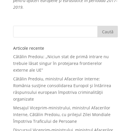
pentru afaceri europene și eurasiatice în perioada 2017-
2019.
Articole recente
Cătălin Predoiu: „Niciun stat de primă intrare nu
trebuie lăsat singur în protejarea frontierelor
externe ale UE”
Cătălin Predoiu, ministrul Afacerilor Interne:
România susține consolidarea Europol și întărirea
răspunsului european împotriva criminalității
organizate
Mesajul Viceprim-ministrului, ministrul Afacerilor
Interne, Cătălin Predoiu, cu prilejul Zilei Mondiale
Împotriva Traficului de Persoane
Discursul Viceprim-ministrului, ministrul Afacerilor