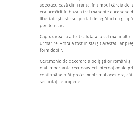
spectaculoasă din Franța, în timpul căreia doi ag
era urmărit în baza a trei mandate europene de
libertate și este suspectat de legături cu grup
penitenciar.
Capturarea sa a fost salutată la cel mai înalt n
urmărire, Amra a fost în sfârșit arestat, iar 
formidabil”.
Ceremonia de decorare a polițiștilor români și 
mai importante recunoașteri internaționale prim
confirmând atât profesionalismul acestora, cât 
securității europene.