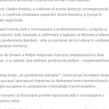
rne, Cătălin Predoiu, a subliniat că aceste distincții recompensează
i, ci confirmă soliditatea cooperării dintre România și Franța în
ății organizate.
atul francez este o recunoaștere a profesionalismului, curajului și
rațiune. Este, totodată, o confirmare a faptului că Ministerul Afacer
nă și Jandarmeria Română – este un partener de încredere în combat
declarat ministrul.
lia de Onoare a Poliției Naționale Franceze simbolizează nu doar
 ci și valorile care definesc profesia de polițist – responsabilitate
ranța drept „un parteneriat exemplar”, construit pe încredere recip
că succesul operațiunii împotriva lui Mohamed Amra demonstrează 
țile europene în combaterea criminalității transfrontaliere.
 transmis că distincțiile primite reprezintă atât o recunoaștere a
pentru viitor.