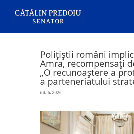
Polițiștii români impl
Amra, recompensați de 
„O recunoaștere a prof
a parteneriatului strat
iul. 6, 2026