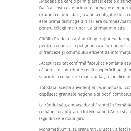
„Medalia pe care o primiți astăzi este o distinc
Dacă aceasta este prima recunoaștere importan
drumul cel bun, dar și ca pe o obligație de a co
este prima distincție din cariera dumneavoastr
pentru colegii mai tineri”, a afirmat ministrul.
Cătălin Predoiu a arătat că operațiunea de c
pentru cooperarea polițienească europeană”, fi
și franceze și schimbului eficient de informații
„Acest rezultat confirmă faptul că România est
că aduce o contribuție reală cooperării poliție
și printr-o cooperare mai rapidă și mai eficientă
Totodată, acesta a evidențiat că, în actualul c
depășesc granițele naționale și pot fi combătu
La rândul său, ambasadorul Franței în România,
române la capturarea lui Mohamed Amra și a evid
legii din cele două țări.
Mohamed Amra, supranumit „Musca”, a fost loca