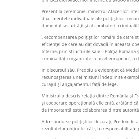
Prezent la ceremonie, ministrul Afacerilor Inte
doar meritele individuale ale polițiștilor român
domeniul securității și al combaterii criminalit
„Recompensarea polițiștilor români de către st
eficienței de care au dat dovadă în această ope
Interne, prin structurile sale – Poliția Româ
criminalității organizate la nivel european”, a 
În discursul său, Predoiu a evidențiat că Meda
recunoașterea unei misiuni îndeplinite exemplar,
curajul și angajamentul față de lege.
Ministrul a descris relația dintre România și F
și cooperare operațională eficientă, arătând 
de importantă este colaborarea dintre autorită
Adresându-se polițiștilor decorați, Predoiu le-a
rezultatelor obținute, cât și o responsabilitate 