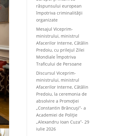
răspunsului european
împotriva criminalității
organizate
Mesajul Viceprim-
ministrului, ministrul
Afacerilor Interne, Cătălin
Predoiu, cu prilejul Zilei
Mondiale Împotriva
Traficului de Persoane
Discursul Viceprim-
ministrului, ministrul
Afacerilor Interne, Cătălin
Predoiu, la ceremonia de
absolvire a Promoției
„Constantin Brâncuși”- a
Academiei de Poliție
„Alexandru Ioan Cuza”- 29
iulie 2026