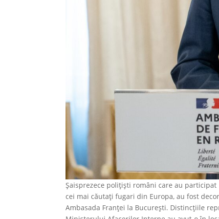
Șaisprezece polițiști români care au participa
cei mai căutați fugari din Europa, au fost deco
Ambasada Franței la București. Distincțiile rep
Ministerului Afacerilor Interne au avut-o în loc