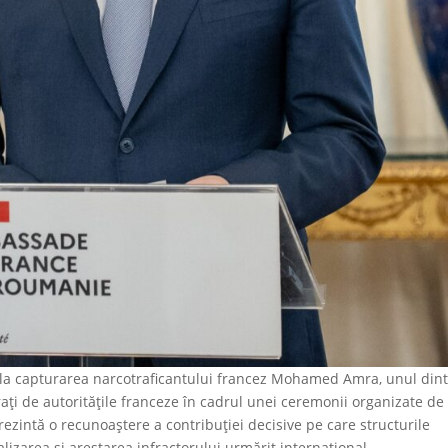
t la capturarea narcotraficantului francez Mohamed Amra, unul din
rați de autoritățile franceze în cadrul unei ceremonii organizate de
rezintă o recunoaștere a contribuției decisive pe care structurile
alizarea și arestarea infractorului urmărit internațional.