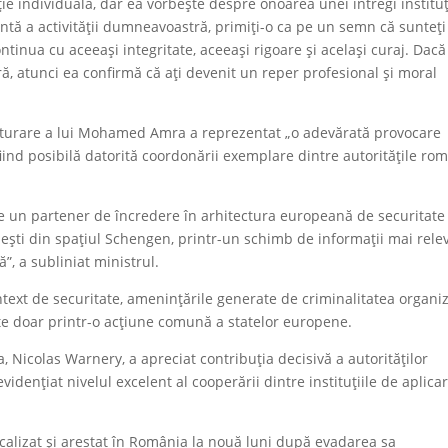
ție individuală, dar ea vorbește despre onoarea unei întregi instituț
tă a activității dumneavoastră, primiți-o ca pe un semn că sunteți
ntinua cu aceeași integritate, aceeași rigoare și același curaj. Dac
ă, atunci ea confirmă că ați devenit un reper profesional și moral
apturare a lui Mohamed Amra a reprezentat „o adevărată provocare
ind posibilă datorită coordonării exemplare dintre autoritățile ro
.
e un partener de încredere în arhitectura europeană de securitate 
nești din spațiul Schengen, printr-un schimb de informații mai rele
”, a subliniat ministrul.
ontext de securitate, amenințările generate de criminalitatea organi
te doar printr-o acțiune comună a statelor europene.
 Nicolas Warnery, a apreciat contribuția decisivă a autorităților
ențiat nivelul excelent al cooperării dintre instituțiile de aplica
lizat și arestat în România la nouă luni după evadarea sa