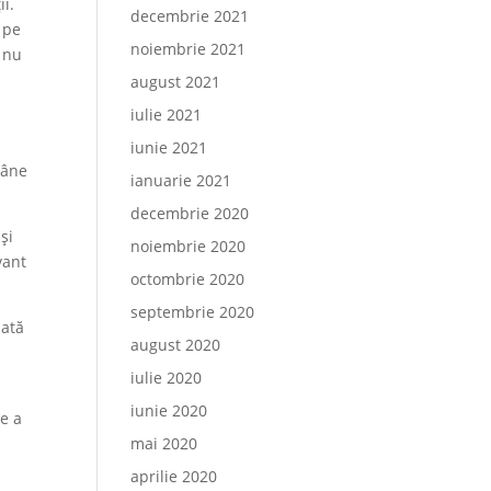
ii.
decembrie 2021
 pe
noiembrie 2021
ă nu
august 2021
iulie 2021
iunie 2021
mâne
ianuarie 2021
decembrie 2020
și
noiembrie 2020
vant
octombrie 2020
septembrie 2020
zată
august 2020
iulie 2020
iunie 2020
re a
mai 2020
aprilie 2020