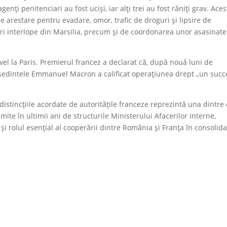
enți penitenciari au fost uciși, iar alți trei au fost răniți grav. Aces
 arestare pentru evadare, omor, trafic de droguri și lipsire de
ări interlope din Marsilia, precum și de coordonarea unor asasinate
ivel la Paris. Premierul francez a declarat că, după nouă luni de
președintele Emmanuel Macron a calificat operațiunea drept „un succ
distincțiile acordate de autoritățile franceze reprezintă una dintre 
ite în ultimii ani de structurile Ministerului Afacerilor Interne,
și rolul esențial al cooperării dintre România și Franța în consolid