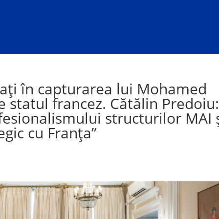
icați în capturarea lui Mohamed
statul francez. Cătălin Predoiu
esionalismului structurilor MAI 
egic cu Franța”