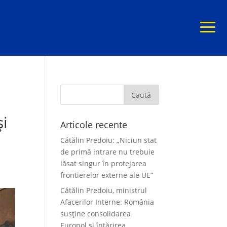
:
și
Articole recente
Cătălin Predoiu: „Niciun stat
de primă intrare nu trebuie
lăsat singur în protejarea
frontierelor externe ale UE”
Cătălin Predoiu, ministrul
Afacerilor Interne: România
susține consolidarea
Europol și întărirea