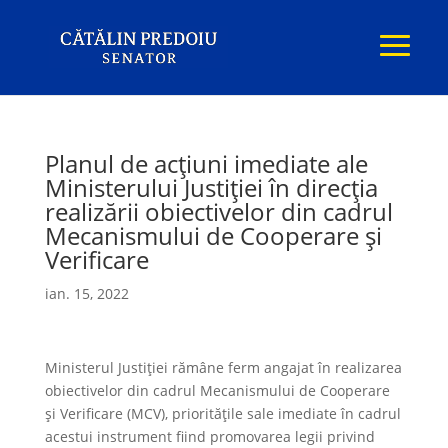
Planul de acțiuni imediate ale
Ministerului Justiției în direcția
realizării obiectivelor din cadrul
Mecanismului de Cooperare și
Verificare
ian. 15, 2022
Ministerul Justiției rămâne ferm angajat în realizarea
obiectivelor din cadrul Mecanismului de Cooperare
și Verificare (MCV), prioritățile sale imediate în cadrul
acestui instrument fiind promovarea legii privind