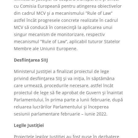
cu Comisia Europeană pentru atingerea obiectivelor
din cadrul MCV și a mecanismului ”Rule of Law”
astfel încât progresele concrete realizate în cadrul
MCV să conducă în consecință la aplicarea unui
singur mecanism de monitorizare, respectiv
mecanismul ”Rule of Law”, aplicabil tuturor Statelor
Membre ale Uniunii Europene.
Desființarea SIIJ
Ministerul Justiției a finalizat proiectul de lege
privind desființarea SIIJ și va iniția, în săptămâna
care urmează, procedurile necesare, astfel încât
proiectul de lege să fie aprobat de Guvern și înaintat
Parlamentului, în prima parte a lunii februarie, după
reluarea lucrărilor Parlamentului și începerea
sesiunii parlamentare februarie – iunie 2022.
Legile Justiției
Proiectele legilor Justiției au fost puse în dezbatere