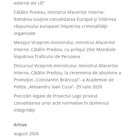
externe ale UE”
Cătălin Predoiu, ministrul Afacerilor Interne:
România susține consolidarea Europol și întărirea
răspunsului european împotriva criminalității
organizate
Mesajul Viceprim-ministrului, ministrul Afacerilor
Interne, Cătălin Predoiu, cu prilejul Zilei Mondiale
Împotriva Traficului de Persoane
Discursul Viceprim-ministrului, ministrul Afacerilor
Interne, Cătălin Predoiu, la ceremonia de absolvire a
Promoției „Constantin Brâncuși”- a Academiei de
Poliție „Alexandru Ioan Cuza”- 29 iulie 2026
Precizări legate de Proiectul Legii privind
consolidarea unor acte normative în domeniul
integrității
Arhive
august 2026