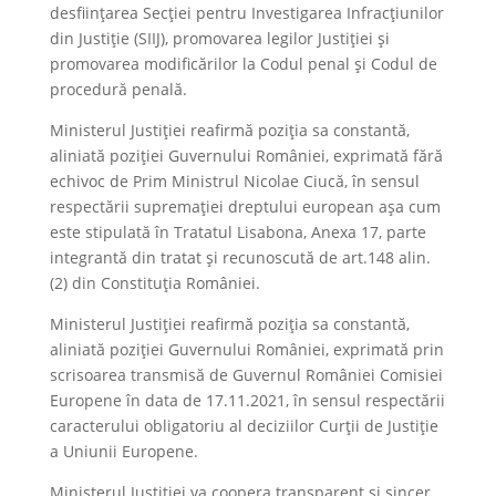
desființarea Secției pentru Investigarea Infracțiunilor
din Justiție (SIIJ), promovarea legilor Justiției și
promovarea modificărilor la Codul penal și Codul de
procedură penală.
Ministerul Justiției reafirmă poziția sa constantă,
aliniată poziției Guvernului României, exprimată fără
echivoc de Prim Ministrul Nicolae Ciucă, în sensul
respectării supremației dreptului european așa cum
este stipulată în Tratatul Lisabona, Anexa 17, parte
integrantă din tratat și recunoscută de art.148 alin.
(2) din Constituția României.
Ministerul Justiției reafirmă poziția sa constantă,
aliniată poziției Guvernului României, exprimată prin
scrisoarea transmisă de Guvernul României Comisiei
Europene în data de 17.11.2021, în sensul respectării
caracterului obligatoriu al deciziilor Curții de Justiție
a Uniunii Europene.
Ministerul Justiției va coopera transparent și sincer