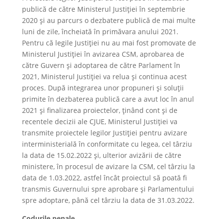
publică de către Ministerul Justiției în septembrie
2020 și au parcurs o dezbatere publică de mai multe
luni de zile, încheiată în primăvara anului 2021.
Pentru că legile Justiției nu au mai fost promovate de
Ministerul Justiției în avizarea CSM, aprobarea de
către Guvern și adoptarea de către Parlament în
2021, Ministerul Justiției va relua și continua acest
proces. După integrarea unor propuneri și soluții
primite în dezbaterea publică care a avut loc în anul
2021 și finalizarea proiectelor, ținând cont și de
recentele decizii ale CJUE, Ministerul Justiției va
transmite proiectele legilor Justiției pentru avizare
interministerială în conformitate cu legea, cel târziu
la data de 15.02.2022 și, ulterior avizării de către
ministere, în procesul de avizare la CSM, cel târziu la
data de 1.03.2022, astfel încât proiectul să poată fi
transmis Guvernului spre aprobare și Parlamentului
spre adoptare, până cel târziu la data de 31.03.2022.
Codurile penale