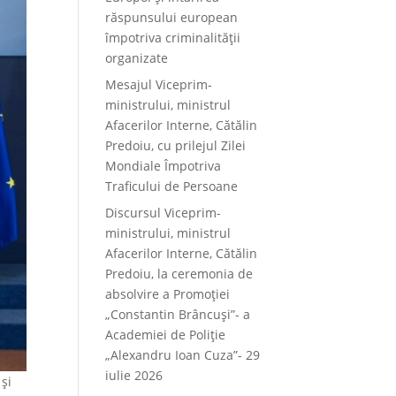
răspunsului european
împotriva criminalității
organizate
Mesajul Viceprim-
ministrului, ministrul
Afacerilor Interne, Cătălin
Predoiu, cu prilejul Zilei
Mondiale Împotriva
Traficului de Persoane
Discursul Viceprim-
ministrului, ministrul
Afacerilor Interne, Cătălin
Predoiu, la ceremonia de
absolvire a Promoției
„Constantin Brâncuși”- a
Academiei de Poliție
„Alexandru Ioan Cuza”- 29
iulie 2026
 și