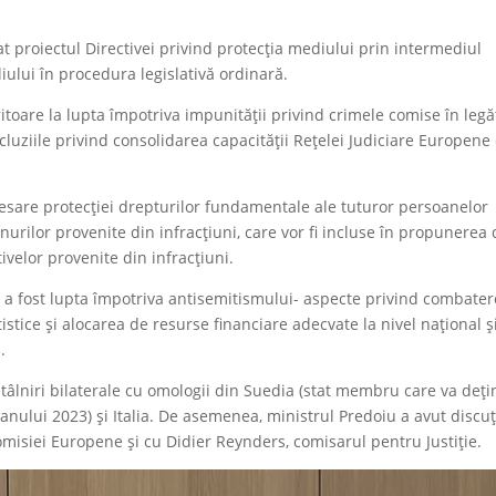
at proiectul Directivei privind protecția mediului prin intermediul
liului în procedura legislativă ordinară.
ritoare la lupta împotriva impunității privind crimele comise în leg
luziile privind consolidarea capacității Rețelei Judiciare Europene
esare protecției drepturilor fundamentale ale tuturor persoanelor
urilor provenite din infracțiuni, care vor fi incluse în propunerea
ivelor provenite din infracțiuni.
 a fost lupta împotriva antisemitismului- aspecte privind combate
istice și alocarea de resurse financiare adecvate la nivel național ș
.
 întâlniri bilaterale cu omologii din Suedia (stat membru care va deți
anului 2023) și Italia. De asemenea, ministrul Predoiu a avut discuț
omisiei Europene și cu Didier Reynders, comisarul pentru Justiție.