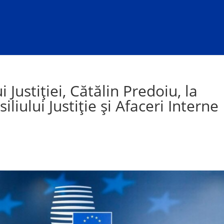
 Justiției, Cătălin Predoiu, la
iliului Justiție și Afaceri Interne