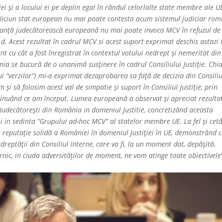
i şi a locului ei pe deplin egal în rândul celorlalte state membre ale U
. Niciun stat european nu mai poate contesta acum sistemul judiciar rom
nstanţă judecătorească europeană nu mai poate invoca MCV în refuzul de
. Acest rezultat în cadrul MCV si acest suport exprimat deschis astazi 
nt cu cât a fost înregistrat în contextul votului nedrept şi nemeritat din
ia se bucură de o unanimă susţinere în cadrul Consiliului Justiţie. Chia
ui “verzilor”) mi-a exprimat dezaprobarea sa faţă de decizia din Consiliu
şi să folosim acest val de simpatie şi suport în Consiliul Justiţie, prin
ntinuând ce am început. Lumea europeană a observat şi apreciat rezulta
ii Judecătorești din România in domeniul Justitie, concretizând aceasta
si in sedinta “Grupului ad-hoc MCV” al statelor membre UE. La fel şi cetă
o reputaţie solidă a României în domeniul Justiţiei în UE, demonstrând 
eptăţii din Consiliul Interne, care va fi, la un moment dat, depăşită.
nic, in ciuda adversităților de moment, ne vom atinge toate obiectivele