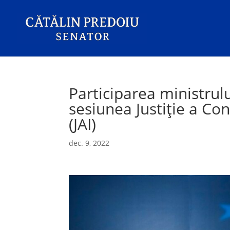
Participarea ministrului
sesiunea Justiție a Cons
(JAI)
dec. 9, 2022