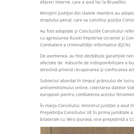
Afaceri Interne, care a avut loc la Bruxelles.
Miniștrii Justiției din statele membre au adopt
dreptului penal, care va constitui poziția Consi
Au fost adoptate și Concluziile Consiliului refe
cu agresiunea Rusiei împotriva Ucrainei și Conc
Combatere a criminalității informatice (EJCN).
De asemenea, au fost dezbătute garanțiile nec
afectate de măsurile de indisponibilizare a bun
directivă privind recuperarea și confiscarea act
Subiectul abordat în timpul prânzului de lucru
antisemitismului online, colectarea datelor stat
european pentru combaterea acestui fenomen
În marja Consiliului, ministrul Justiției a avut
Președinția Consiliului UE în prima jumătate a 
bilaterale cu Věra Jourová, vice-președintă a C