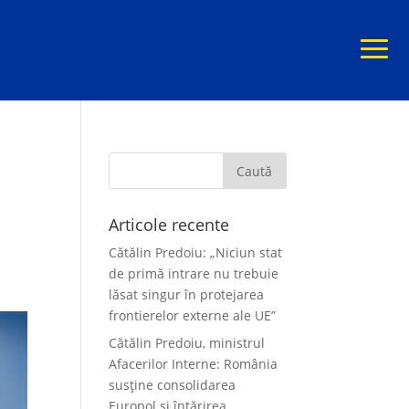
Articole recente
Cătălin Predoiu: „Niciun stat
de primă intrare nu trebuie
lăsat singur în protejarea
frontierelor externe ale UE”
Cătălin Predoiu, ministrul
Afacerilor Interne: România
susține consolidarea
Europol și întărirea