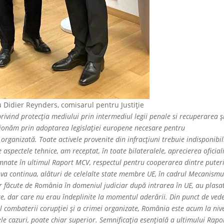
cu Didier Reynders, comisarul pentru Justiție
rivind protecția mediului prin intermediul legii penale si recuperarea ș
Acționăm prin adoptarea legislației europene necesare pentru
organizată. Toate activele provenite din infracțiuni trebuie indisponibil
e aspectele tehnice, am receptat, în toate bilateralele, aprecierea oficial
emnate în ultimul Raport MCV, respectul pentru cooperarea dintre puteri
 va continua, alături de celelalte state membre UE, în cadrul Mecanismu
 făcute de România în domeniul judiciar după intrarea în UE, au plasa
re, dar care nu erau îndeplinite la momentul aderării. Din punct de ved
 al combaterii corupţiei şi a crimei organizate, România este acum la niv
le cazuri, poate chiar superior. Semnificaţia esenţială a ultimului Rapo