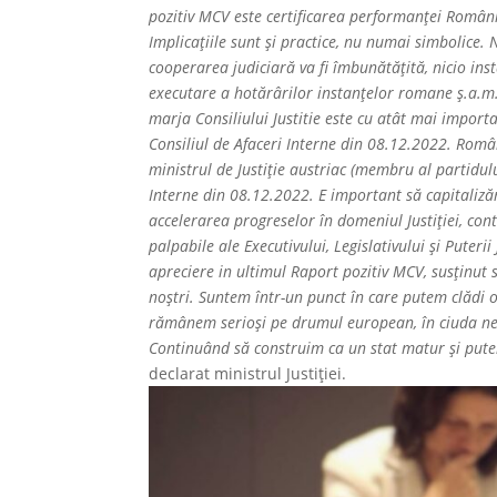
pozitiv MCV este certificarea performanței Românie
Implicaţiile sunt şi practice, nu numai simbolice
cooperarea judiciară va fi îmbunătăţită, nicio i
executare a hotărârilor instanţelor romane ş.a.m.d
marja Consiliului Justitie este cu atât mai importa
Consiliul de Afaceri Interne din 08.12.2022. Român
ministrul de Justiţie austriac (membru al partidul
Interne din 08.12.2022. E important să capitalizăm 
accelerarea progreselor în domeniul Justiţiei, co
palpabile ale Executivului, Legislativului şi Puter
apreciere in ultimul Raport pozitiv MCV, susținut 
noştri. Suntem într-un punct în care putem clădi 
rămânem serioşi pe drumul european, în ciuda nedr
Continuând să construim ca un stat matur şi puter
declarat ministrul Justiţiei.