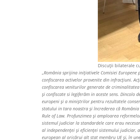
Discuții bilaterale 
„
România sprijina inițiativele Comisiei Europene p
confiscarea activelor provenite din infracțiuni. 
confiscarea veniturilor generate de criminalitatea 
și confiscate si legiferăm in aceste sens. Dincolo d
europeni şi a miniştrilor pentru rezultatele cons
statului in tara noastra şi încrederea că România
Rule of Law. Profunzimea şi amploarea reformelor
sistemul judiciar la standardele care erau necesa
al independenţei şi eficienţei sistemului judiciar,
european al oricărui alt stat membru UE şi, în une