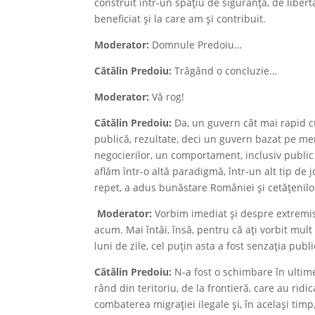
construit într-un spațiu de siguranță, de liber
beneficiat și la care am și contribuit.
Moderator:
Domnule Predoiu…
Cătălin Predoiu:
Trăgând o concluzie…
Moderator:
Vă rog!
Cătălin Predoiu:
Da, un guvern cât mai rapid c
publică, rezultate, deci un guvern bazat pe mer
negocierilor, un comportament, inclusiv public a
aflăm într-o altă paradigmă, într-un alt tip de
repet, a adus bunăstare României și cetățenilo
Moderator:
Vorbim imediat și despre extremis
acum. Mai întâi, însă, pentru că ați vorbit mu
luni de zile, cel puțin asta a fost senzația pub
Cătălin Predoiu:
N-a fost o schimbare în ultimel
rând din teritoriu, de la frontieră, care au ridi
combaterea migrației ilegale și, în același timp