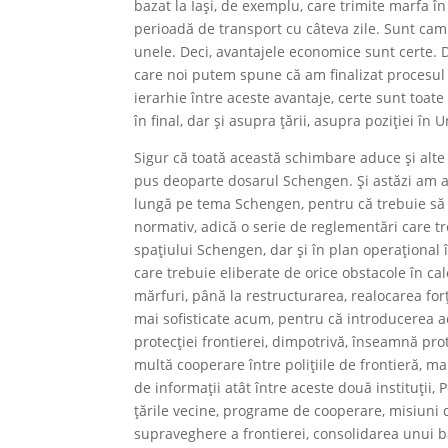
bazat la Iași, de exemplu, care trimite marfa în
perioadă de transport cu câteva zile. Sunt cami
unele. Deci, avantajele economice sunt certe. 
care noi putem spune că am finalizat procesul 
ierarhie între aceste avantaje, certe sunt toate
în final, dar și asupra țării, asupra poziției î
Sigur că toată această schimbare aduce și alte
pus deoparte dosarul Schengen. Și astăzi am av
lungă pe tema Schengen, pentru că trebuie să 
normativ, adică o serie de reglementări care 
spațiului Schengen, dar și în plan operațional 
care trebuie eliberate de orice obstacole în ca
mărfuri, până la restructurarea, realocarea forțe
mai sofisticate acum, pentru că introducere
protecției frontierei, dimpotrivă, înseamnă prot
multă cooperare între polițiile de frontieră, ma
de informații atât între aceste două instituții, 
țările vecine, programe de cooperare, misiuni d
supraveghere a frontierei, consolidarea unui ba