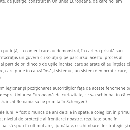
tate, de justiție, construit în Uniunea Europeană, de care noi am
u putință, cu oameni care au demonstrat, în cariera privată sau
itocrație, un guvern cu soluții și pe parcursul acestui proces al
l partidelor, dincolo de ușile închise, care să arate că au înțeles c
 joc, care pune în cauză însăși sistemul, un sistem democratic care,
r.
m legionar și poziționarea autorităților față de aceste fenomene 
lt despre Uniunea Europeană, de curiozitate, ce s-a schimbat în câte
lică, încât România să fie primită în Schengen?
e luni. A fost o muncă de ani de zile în spate, a colegilor, în primu
cat nivelul de protecție al frontierei noastre, rezultate bune în
, hai să spun în ultimul an și jumătate, o schimbare de strategie și