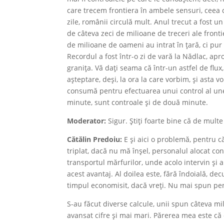
care trecem frontiera în ambele sensuri, ceea 
zile, românii circulă mult. Anul trecut a fost u
de câteva zeci de milioane de treceri ale front
de milioane de oameni au intrat în țară, ci pur
Recordul a fost într-o zi de vară la Nădlac, apr
granița. Vă dați seama că într-un astfel de flux,
așteptare, deși, la ora la care vorbim, și asta 
consumă pentru efectuarea unui control al une
minute, sunt controale și de două minute.
Moderator:
Sigur. Știți foarte bine că de multe
Cătălin Predoiu:
E și aici o problemă, pentru c
triplat, dacă nu mă înșel, personalul alocat con
transportul mărfurilor, unde acolo intervin și al
acest avantaj. Al doilea este, fără îndoială, d
timpul economisit, dacă vreți. Nu mai spun pen
S-au făcut diverse calcule, unii spun câteva mi
avansat cifre și mai mari. Părerea mea este că e