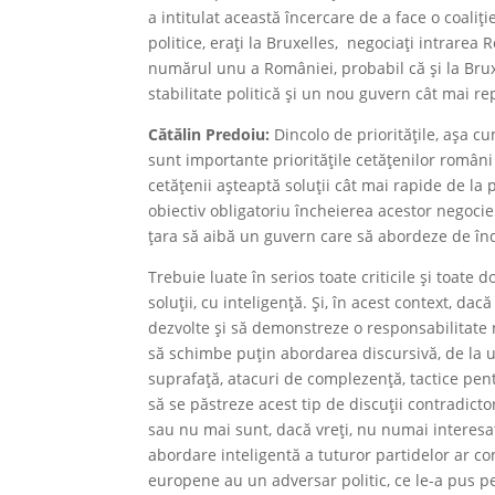
a intitulat această încercare de a face o coali
politice, erați la Bruxelles, negociați intrarea
numărul unu a României, probabil că și la Bruxel
stabilitate politică și un nou guvern cât mai r
Cătălin Predoiu:
Dincolo de prioritățile, așa c
sunt importante prioritățile cetățenilor români 
cetățenii așteaptă soluții cât mai rapide de la
obiectiv obligatoriu încheierea acestor negocieri
țara să aibă un guvern care să abordeze de în
Trebuie luate în serios toate criticile și toate
soluții, cu inteligență. Și, în acest context, da
dezvolte și să demonstreze o responsabilitate n
să schimbe puțin abordarea discursivă, de la un
suprafață, atacuri de complezență, tactice pen
să se păstreze acest tip de discuții contradicto
sau nu mai sunt, dacă vreți, nu numai interesați
abordare inteligentă a tuturor partidelor ar c
europene au un adversar politic, ce le-a pus pe