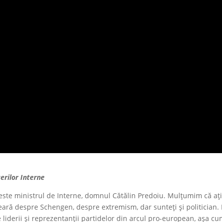
cerilor Interne
4 este ministrul de Interne, domnul Cătălin Predoiu. Mulțumim că aț
eară despre Schengen, despre extremism, dar sunteți și politician.
 liderii și reprezentanții partidelor din arcul pro-european, așa cu