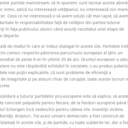
estor partide mainstream, să le spunem, sunt tocmai aceste abord
duc nimic, adică nu interesează cetățeanul, nu interesează nici mar
er. Ceea ce ne interesează e să avem soluții cât mai rapid, să ave
daritate în responsabilitatea față de cetățeni din partea tuturor
nți în fața publicului, atunci când anunți rezultatul unei etape de
ai departe.
gată de modul în care ar trebui dialogat în aceste zile. Partidele tre
tiv comun, respectiv păstrarea parcursului european al țării, un
zvoltat de peste 8 ori în ultimii 20 de ani. Drumul european a adu
tare nu este răspândită echitabil în societate, s-au produs polariz
ltele mai puțin explicabile, că sunt probleme de eficiență a
de integritate și pe alocuri chiar de corupție, toate aceste lucruri 
crete.
 solidară a tuturor partidelor pro-europene este să explice, să arat
te concrete palpabile pentru fiecare, de la fonduri europene până 
ațiul Schengen încă nedeschis pentru câteva zile, investiții străine,
ertăți, drepturi. Tot acest univers democratic a fost construit de
blamați în aceste zile, și de partide, cu toate scăderile lor, dar a fo