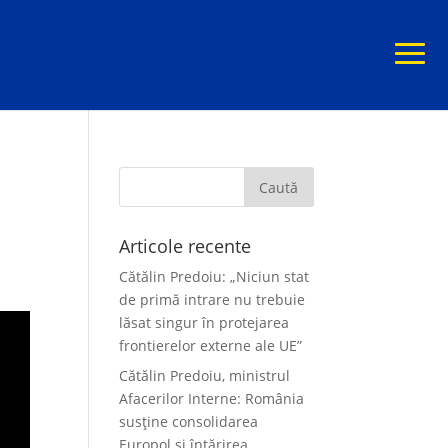
Articole recente
Cătălin Predoiu: „Niciun stat
de primă intrare nu trebuie
lăsat singur în protejarea
frontierelor externe ale UE”
Cătălin Predoiu, ministrul
Afacerilor Interne: România
susține consolidarea
Europol și întărirea