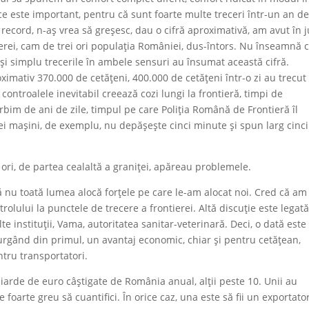
ce este important, pentru că sunt foarte multe treceri într-un an d
n record, n-aș vrea să greșesc, dau o cifră aproximativă, am avut în j
ierei, cam de trei ori populația României, dus-întors. Nu înseamnă 
 și simplu trecerile în ambele sensuri au însumat această cifră.
oximativ 370.000 de cetățeni, 400.000 de cetățeni într-o zi au trecut
 controalele inevitabil creează cozi lungi la frontieră, timpi de
vorbim de ani de zile, timpul pe care Poliția Română de Frontieră îl
i mașini, de exemplu, nu depășește cinci minute și spun larg cinci
 ori, de partea cealaltă a graniței, apăreau problemele.
ă nu toată lumea alocă forțele pe care le-am alocat noi. Cred că am
trolului la punctele de trecere a frontierei. Altă discuție este legat
te instituții, Vama, autoritatea sanitar-veterinară. Deci, o dată este
ecurgând din primul, un avantaj economic, chiar și pentru cetățean,
tru transportatori.
liarde de euro câștigate de România anual, alții peste 10. Unii au
 foarte greu să cuantifici. În orice caz, una este să fii un exportato