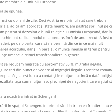
 state membre ale Uniunii Europene.
ria se opunea.
rmă cu doi ani de zile. Deci Austria era primul stat care trebuia
rială, adică am abordat și state membre, am păstrat sprijinul pe c
, am păstrat și dezvoltat o bună relație cu Comisia Europeană, dar î
am schimbat radical modul de abordare, încă de anul trecut. A fost 
ederi, pe de o parte, care să ne permită din ce în ce mai mult
nerea acordului, dar și în paralel, o muncă imensă în teren pentru
ființe umane, a crimei transfrontaliere în general.
it să reducem migrația cu aproximativ 80 %, migrația ilegală,
ure țări din punct de vedere al migrației ilegale. Frontiera român
opeană și acest lucru a contat și le mulțumesc încă o dată polițișt
ezultate, așa cum mulțumesc și echipei de negocieri, care a știut s
țara noastră a intrat în Schengen?
rării în spațiul Schengen. În primul rând la trecerea frontierei nu 
hai să spunem un confort complet diferit, confort ridicat în modul î