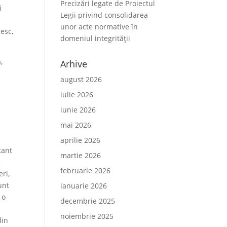
Precizări legate de Proiectul
i
Legii privind consolidarea
unor acte normative în
iesc,
domeniul integrității
,
Arhive
august 2026
iulie 2026
iunie 2026
mai 2026
aprilie 2026
tant
martie 2026
e
februarie 2026
ri,
unt
ianuarie 2026
 o
decembrie 2025
noiembrie 2025
din