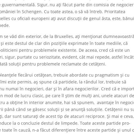
ție guvernamentală. Sigur, nu ați făcut parte din comisia de negocier
 României în Schengen. Cu toate astea, o să vă întreb. Prioritatea
les cu oficiali europeni ați avut discuții de genul ăsta, este, bănu
epede.
um se văd din exterior, de la Bruxelles, ați menționat dumneavoastră
și este destul de clar din pozițiile exprimate în toate mediile, că
 politicieni pentru problemele existente. De aceea, cred că este un
, sigur, purtate cu seriozitate, evident, cât mai repede, astfel încât
dată soluții pentru problemele reclamate de cetățeni.
 doleanțele fiecărui cetățean, trebuie abordate cu pragmatism și cu
că îmi este permis, aș spune că partidele, la rândul lor, trebuie să
u numai în negocieri, dar și în afara negocierilor. Cred că e impor
 mod de lucru clasic, pe care îl știm de mulți ani, unele atacuri d
tru a obține în interior anumite, hai să spunem, avantaje în negocie
rii până când se găsesc soluții și se anunță soluțiile. Cetățenii nu s
, dar sunt saturați de acest tip de atacuri reciproce. Și mai e ceva,
onduce la o concluzie destul de limpede. Toate aceste partide pro-
 toate în cauză, n-a făcut diferențiere între aceste partide și unul 