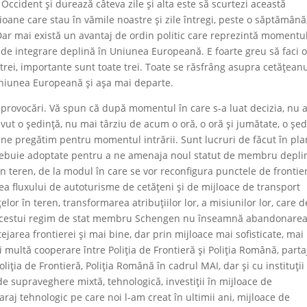
 Occident și durează câteva zile și alta este să scurtezi această
oane care stau în vămile noastre și zile întregi, peste o săptămână
Dar mai există un avantaj de ordin politic care reprezintă momentul
de integrare deplină în Uniunea Europeană. E foarte greu să faci 
 trei, importante sunt toate trei. Toate se răsfrâng asupra cetățean
n Uniunea Europeană și așa mai departe.
 provocări. Vă spun că după momentul în care s-a luat decizia, nu
ut o ședință, nu mai târziu de acum o oră, o oră și jumătate, o șed
ne pregătim pentru momentul intrării. Sunt lucruri de făcut în pla
trebuie adoptate pentru a ne amenaja noul statut de membru deplin
în teren, de la modul în care se vor reconfigura punctele de frontie
lea fluxului de autoturisme de cetățeni și de mijloace de transport
lor în teren, transformarea atribuțiilor lor, a misiunilor lor, care d
a acestui regim de stat membru Schengen nu înseamnă abandonare
ejarea frontierei și mai bine, dar prin mijloace mai sofisticate, mai
i multă cooperare între Poliția de Frontieră și Poliția Română, parta
Poliția de Frontieră, Poliția Română în cadrul MAI, dar și cu instituții
e supraveghere mixtă, tehnologică, investiții în mijloace de
raj tehnologic pe care noi l-am creat în ultimii ani, mijloace de