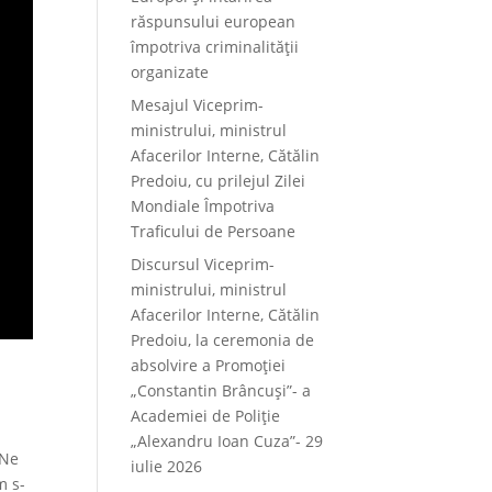
răspunsului european
împotriva criminalității
organizate
Mesajul Viceprim-
ministrului, ministrul
Afacerilor Interne, Cătălin
Predoiu, cu prilejul Zilei
Mondiale Împotriva
Traficului de Persoane
Discursul Viceprim-
ministrului, ministrul
Afacerilor Interne, Cătălin
Predoiu, la ceremonia de
absolvire a Promoției
„Constantin Brâncuși”- a
Academiei de Poliție
i
„Alexandru Ioan Cuza”- 29
 Ne
iulie 2026
m s-