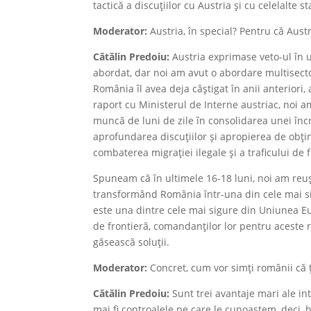
tactică a discuțiilor cu Austria și cu celelalte
Moderator:
Austria, în special? Pentru că Aust
Cătălin Predoiu:
Austria exprimase veto-ul în u
abordat, dar noi am avut o abordare multisecto
România îl avea deja câștigat în anii anteriori
raport cu Ministerul de Interne austriac, noi 
muncă de luni de zile în consolidarea unei încr
aprofundarea discuțiilor și apropierea de obți
combaterea migrației ilegale și a traficului de 
Spuneam că în ultimele 16-18 luni, noi am reuș
transformând România într-una din cele mai sig
este una dintre cele mai sigure din Uniunea Eur
de frontieră, comandanților lor pentru aceste r
găsească soluții.
Moderator:
Concret, cum vor simți românii că 
Cătălin Predoiu:
Sunt trei avantaje mari ale int
mai fi controalele pe care le cunoaștem, deci, 