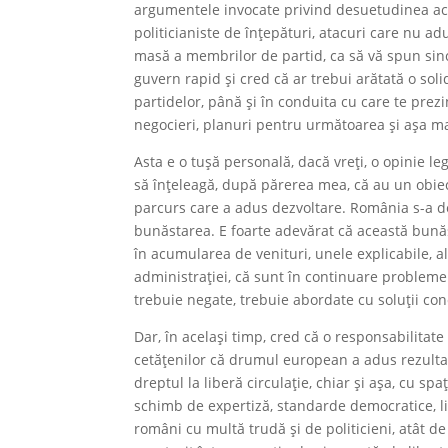
argumentele invocate privind desuetudinea ac
politicianiste de înțepături, atacuri care nu a
masă a membrilor de partid, ca să vă spun sinc
guvern rapid și cred că ar trebui arătată o soli
partidelor, până și în conduita cu care te prezi
negocieri, planuri pentru următoarea și așa m
Asta e o tușă personală, dacă vreți, o opinie le
să înțeleagă, după părerea mea, că au un obiec
parcurs care a adus dezvoltare. România s-a de
bunăstarea. E foarte adevărat că această bunăs
în acumularea de venituri, unele explicabile, a
administrației, că sunt în continuare probleme 
trebuie negate, trebuie abordate cu soluții con
Dar, în același timp, cred că o responsabilitate
cetățenilor că drumul european a adus rezulta
dreptul la liberă circulație, chiar și așa, cu sp
schimb de expertiză, standarde democratice, lib
români cu multă trudă și de politicieni, atât de 