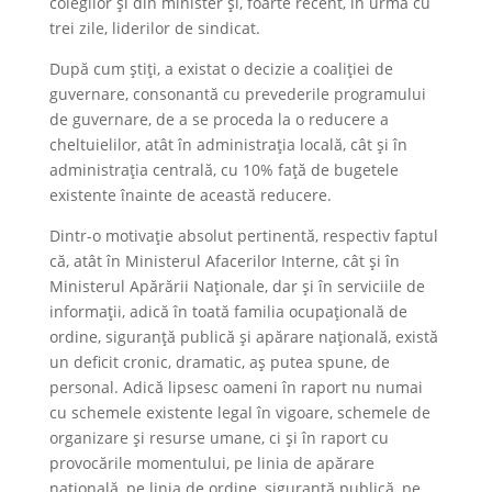
colegilor și din minister și, foarte recent, în urmă cu
trei zile, liderilor de sindicat.
După cum știți, a existat o decizie a coaliției de
guvernare, consonantă cu prevederile programului
de guvernare, de a se proceda la o reducere a
cheltuielilor, atât în administrația locală, cât și în
administrația centrală, cu 10% față de bugetele
existente înainte de această reducere.
Dintr-o motivație absolut pertinentă, respectiv faptul
că, atât în Ministerul Afacerilor Interne, cât și în
Ministerul Apărării Naționale, dar și în serviciile de
informații, adică în toată familia ocupațională de
ordine, siguranță publică și apărare națională, există
un deficit cronic, dramatic, aș putea spune, de
personal. Adică lipsesc oameni în raport nu numai
cu schemele existente legal în vigoare, schemele de
organizare și resurse umane, ci și în raport cu
provocările momentului, pe linia de apărare
națională, pe linia de ordine, siguranță publică, pe