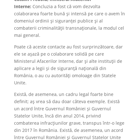
Interne:
Concluzia a fost că vom dezvolta
colaborarea foarte bună și intensă pe care o avem în
domeniul ordinii și siguranței publice și al
combaterii criminalității transnaționale, la modul cel
mai general.
Poate că aceste contacte au fost surprinzătoare, dar
ele se așază pe o colaborare solidă pe care
Ministerul Afacerilor Interne, dar și alte instituții de
aplicare a legii și de siguranță națională din
România, o au cu autorități omoloage din Statele
Unite.
Există, de asemenea, un cadru legal foarte bine
definit; aș vrea să dau doar câteva exemple. Există
un acord între Guvernul României și Guvernul
Statelor Unite, încă din anul 2014, privind
combaterea infracțiunilor grave, transpus într-o lege
din 2017 în România. Există, de asemenea, un acord
între Guvernul României și Guvernul Statelor Unite