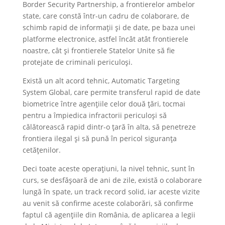
Border Security Partnership, a frontierelor ambelor
state, care constă într-un cadru de colaborare, de
schimb rapid de informații și de date, pe baza unei
platforme electronice, astfel încât atât frontierele
noastre, cât și frontierele Statelor Unite să fie
protejate de criminali periculoși.
Există un alt acord tehnic, Automatic Targeting
System Global, care permite transferul rapid de date
biometrice între agențiile celor două țări, tocmai
pentru a împiedica infractorii periculoși să
călătorească rapid dintr-o țară în alta, să penetreze
frontiera ilegal și să pună în pericol siguranța
cetățenilor.
Deci toate aceste operațiuni, la nivel tehnic, sunt în
curs, se desfășoară de ani de zile, există o colaborare
lungă în spate, un track record solid, iar aceste vizite
au venit să confirme aceste colaborări, să confirme
faptul că agențiile din România, de aplicarea a legii