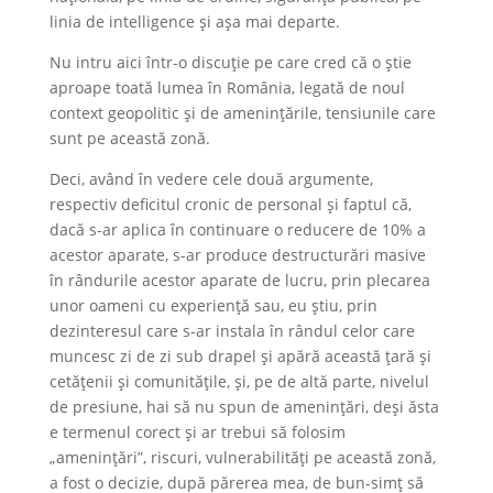
linia de intelligence și așa mai departe.
Nu intru aici într-o discuție pe care cred că o știe
aproape toată lumea în România, legată de noul
context geopolitic și de amenințările, tensiunile care
sunt pe această zonă.
Deci, având în vedere cele două argumente,
respectiv deficitul cronic de personal și faptul că,
dacă s-ar aplica în continuare o reducere de 10% a
acestor aparate, s-ar produce destructurări masive
în rândurile acestor aparate de lucru, prin plecarea
unor oameni cu experiență sau, eu știu, prin
dezinteresul care s-ar instala în rândul celor care
muncesc zi de zi sub drapel și apără această țară și
cetățenii și comunitățile, și, pe de altă parte, nivelul
de presiune, hai să nu spun de amenințări, deși ăsta
e termenul corect și ar trebui să folosim
„amenințări”, riscuri, vulnerabilități pe această zonă,
a fost o decizie, după părerea mea, de bun-simț să