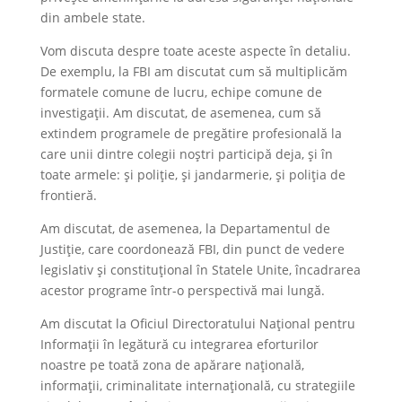
din ambele state.
Vom discuta despre toate aceste aspecte în detaliu.
De exemplu, la FBI am discutat cum să multiplicăm
formatele comune de lucru, echipe comune de
investigații. Am discutat, de asemenea, cum să
extindem programele de pregătire profesională la
care unii dintre colegii noștri participă deja, și în
toate armele: și poliție, și jandarmerie, și poliția de
frontieră.
Am discutat, de asemenea, la Departamentul de
Justiție, care coordonează FBI, din punct de vedere
legislativ și constituțional în Statele Unite, încadrarea
acestor programe într-o perspectivă mai lungă.
Am discutat la Oficiul Directoratului Național pentru
Informații în legătură cu integrarea eforturilor
noastre pe toată zona de apărare națională,
informații, criminalitate internațională, cu strategiile