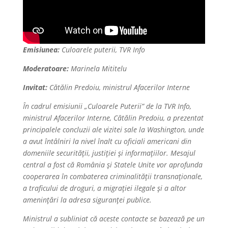
Emisiunea:
Culoarele puterii, TVR Info
Moderatoare:
Marinela Mititelu
Invitat:
Cătălin Predoiu, ministrul Afacerilor Interne
În cadrul emisiunii „Culoarele Puterii” de la TVR Info,
ministrul Afacerilor Interne, Cătălin Predoiu, a prezentat
principalele concluzii ale vizitei sale la Washington, unde
a avut întâlniri la nivel înalt cu oficiali americani din
domeniile securității, justiției și informațiilor. Mesajul
central a fost că România și Statele Unite vor aprofunda
cooperarea în combaterea criminalității transnaționale,
a traficului de droguri, a migrației ilegale și a altor
amenințări la adresa siguranței publice.
Ministrul a subliniat că aceste contacte se bazează pe un