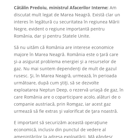
Cătălin Predoiu, ministrul Afacerilor Interne:
Am
discutat mult legat de Marea Neagră. Există clar un
interes în legătură cu securitatea în regiunea Mării
Negre, evident o regiune importantă pentru
România, dar și pentru Statele Unite.
Să nu uităm că România are interese economice
majore în Marea Neagră. România este o țară care
și-a asigurat problema energiei și a resurselor de
gaz. Nu mai suntem dependenți de mult de gazul
rusesc. Și, în Marea Neagră, urmează, în perioada
următoare, după cum știți, să se dezvolte
exploatarea Neptun Deep, o rezervă uriașă de gaz, în
care România are o coparticipare acolo, alături de o
companie austriacă, prin Romgaz, iar acest gaz
urmează să fie extras și valorificat de țara noastră.
E important să securizăm această operațiune
economică, inclusiv din punctul de vedere al
amenințărilor la adresa exploatării. Mă gândesc