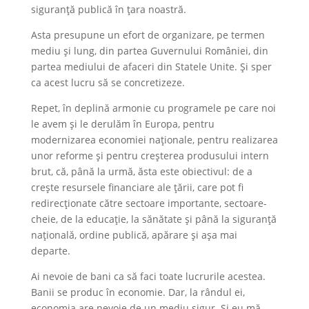
siguranță publică în țara noastră.
Asta presupune un efort de organizare, pe termen
mediu și lung, din partea Guvernului României, din
partea mediului de afaceri din Statele Unite. Și sper
ca acest lucru să se concretizeze.
Repet, în deplină armonie cu programele pe care noi
le avem și le derulăm în Europa, pentru
modernizarea economiei naționale, pentru realizarea
unor reforme și pentru creșterea produsului intern
brut, că, până la urmă, ăsta este obiectivul: de a
crește resursele financiare ale țării, care pot fi
redirecționate către sectoare importante, sectoare-
cheie, de la educație, la sănătate și până la siguranță
națională, ordine publică, apărare și așa mai
departe.
Ai nevoie de bani ca să faci toate lucrurile acestea.
Banii se produc în economie. Dar, la rândul ei,
economia are nevoie de un mediu sigur. Și eu mă