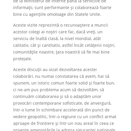
de la Ministerul de Interne până la serviciile de
informații, sunt performante și colaborează foarte
bine cu agențiile omoloage din Statele Unite.
Aceste vizite reprezintă o recunoaștere a muncii
acestor colegi ai noștri care fac, dacă vreți, un
serviciu de înaltă clasă, la nivel mondial, atât
calitativ, cât și cantitativ, astfel încât cetățenii noștri,
comunitățile noastre, țara noastră să fie mai bine
protejate.
Aceste discuții au vizat dezvoltarea acestei
colaborări, nu numai constatarea că avem, hai să
spunem, un istoric comun foarte solid și foarte bun,
ci ne-am pus problema acum să dezvoltăm, să
continuăm colaborarea și să o adaptăm unor
provocări contemporane sofisticate, de anvergură,
într-o lume în schimbare accelerată din punct de
vedere geopolitic, într-o regiune cu un conflict armat
aproape de frontiere și într-un nou areal în ceea ce
privește amenințările la adresa siguranței naționale