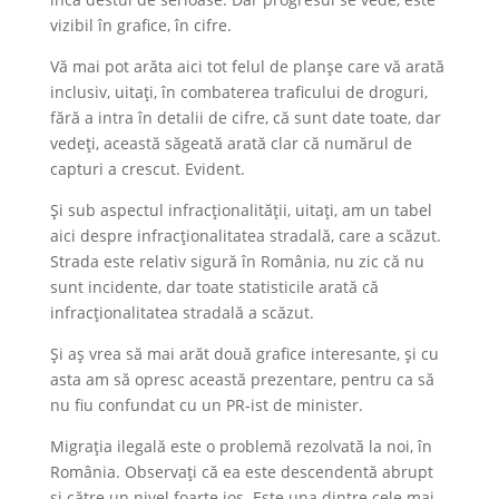
vizibil în grafice, în cifre.
Vă mai pot arăta aici tot felul de planșe care vă arată
inclusiv, uitați, în combaterea traficului de droguri,
fără a intra în detalii de cifre, că sunt date toate, dar
vedeți, această săgeată arată clar că numărul de
capturi a crescut. Evident.
Și sub aspectul infracționalității, uitați, am un tabel
aici despre infracționalitatea stradală, care a scăzut.
Strada este relativ sigură în România, nu zic că nu
sunt incidente, dar toate statisticile arată că
infracționalitatea stradală a scăzut.
Și aș vrea să mai arăt două grafice interesante, și cu
asta am să opresc această prezentare, pentru ca să
nu fiu confundat cu un PR-ist de minister.
Migrația ilegală este o problemă rezolvată la noi, în
România. Observați că ea este descendentă abrupt
și către un nivel foarte jos. Este una dintre cele mai