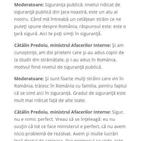
Moderatoare:
Siguranța publică, nivelul ridicat de
siguranță publică din țara noastră, este un atu al
nostru. Când mă întreabă un cetățean străin ce ne
puteți spune despre România, răspunsul este: este o
țară sigură. Aici te poți simți în siguranță.
Cătălin Predoiu, ministrul Afacerilor Interne:
Și am
cunoștințe, am doi prieteni care și-au adus copiii de
la studii din străinătate, și i-au adus în România,
motivul fiind nivelul de siguranță publică.
Moderatoare:
Și sunt foarte mulți străini care vin în
România, trăiesc în România cu familia, pentru faptul
că se simt aici în siguranță. Gradul de siguranță este
mult mai ridicat față de alte state.
Cătălin Predoiu, ministrul Afacerilor Interne:
Sigur,
nu e nimic perfect. Vreau să se înțeleagă: eu nu
susțin că tot ce face ministerul e perfect, că nu avem
nicio problemă de rezolvat. Avem și multe lucrări
încă destul de serioase. Dar progresul se vede, este