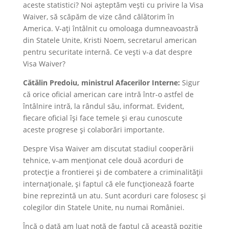
aceste statistici? Noi așteptăm vești cu privire la Visa
Waiver, să scăpăm de vize când călătorim în
America. V-ați întâlnit cu omoloaga dumneavoastră
din Statele Unite, Kristi Noem, secretarul american
pentru securitate internă. Ce vești v-a dat despre
Visa Waiver?
Cătălin Predoiu, ministrul Afacerilor Interne:
Sigur
că orice oficial american care intră într-o astfel de
întâlnire intră, la rândul său, informat. Evident,
fiecare oficial își face temele și erau cunoscute
aceste progrese și colaborări importante.
Despre Visa Waiver am discutat stadiul cooperării
tehnice, v-am menționat cele două acorduri de
protecție a frontierei și de combatere a criminalității
internaționale, și faptul că ele funcționează foarte
bine reprezintă un atu. Sunt acorduri care folosesc și
colegilor din Statele Unite, nu numai României.
Încă o dată am luat notă de faptul că această poziție