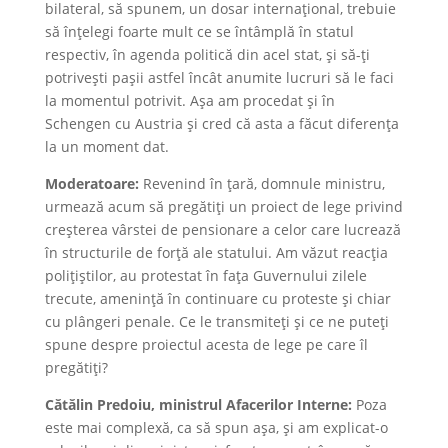
bilateral, să spunem, un dosar internațional, trebuie
să înțelegi foarte mult ce se întâmplă în statul
respectiv, în agenda politică din acel stat, și să-ți
potrivești pașii astfel încât anumite lucruri să le faci
la momentul potrivit. Așa am procedat și în
Schengen cu Austria și cred că asta a făcut diferența
la un moment dat.
Moderatoare:
Revenind în țară, domnule ministru,
urmează acum să pregătiți un proiect de lege privind
creșterea vârstei de pensionare a celor care lucrează
în structurile de forță ale statului. Am văzut reacția
polițiștilor, au protestat în fața Guvernului zilele
trecute, amenință în continuare cu proteste și chiar
cu plângeri penale. Ce le transmiteți și ce ne puteți
spune despre proiectul acesta de lege pe care îl
pregătiți?
Cătălin Predoiu, ministrul Afacerilor Interne:
Poza
este mai complexă, ca să spun așa, și am explicat-o