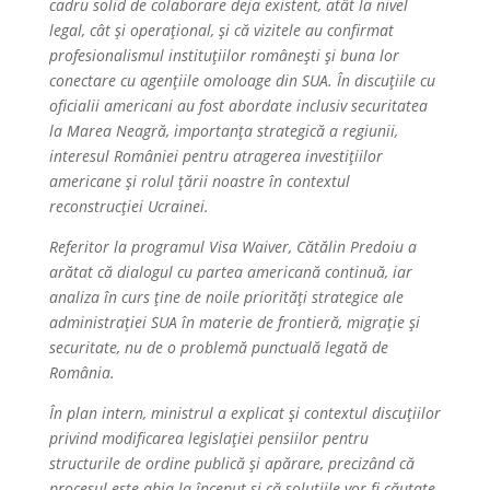
cadru solid de colaborare deja existent, atât la nivel
legal, cât și operațional, și că vizitele au confirmat
profesionalismul instituțiilor românești și buna lor
conectare cu agențiile omoloage din SUA. În discuțiile cu
oficialii americani au fost abordate inclusiv securitatea
la Marea Neagră, importanța strategică a regiunii,
interesul României pentru atragerea investițiilor
americane și rolul țării noastre în contextul
reconstrucției Ucrainei.
Referitor la programul Visa Waiver, Cătălin Predoiu a
arătat că dialogul cu partea americană continuă, iar
analiza în curs ține de noile priorități strategice ale
administrației SUA în materie de frontieră, migrație și
securitate, nu de o problemă punctuală legată de
România.
În plan intern, ministrul a explicat și contextul discuțiilor
privind modificarea legislației pensiilor pentru
structurile de ordine publică și apărare, precizând că
procesul este abia la început și că soluțiile vor fi căutate