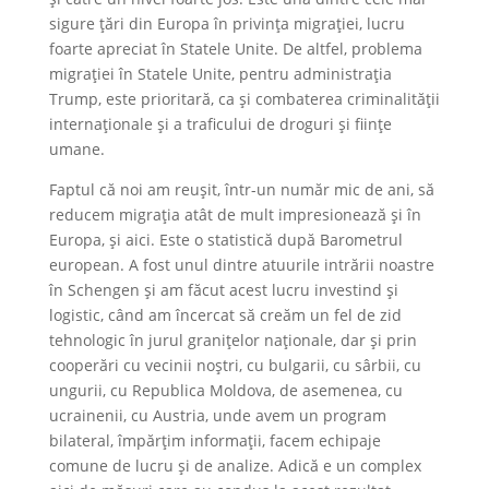
sigure țări din Europa în privința migrației, lucru
foarte apreciat în Statele Unite. De altfel, problema
migrației în Statele Unite, pentru administrația
Trump, este prioritară, ca și combaterea criminalității
internaționale și a traficului de droguri și ființe
umane.
Faptul că noi am reușit, într-un număr mic de ani, să
reducem migrația atât de mult impresionează și în
Europa, și aici. Este o statistică după Barometrul
european. A fost unul dintre atuurile intrării noastre
în Schengen și am făcut acest lucru investind și
logistic, când am încercat să creăm un fel de zid
tehnologic în jurul granițelor naționale, dar și prin
cooperări cu vecinii noștri, cu bulgarii, cu sârbii, cu
ungurii, cu Republica Moldova, de asemenea, cu
ucrainenii, cu Austria, unde avem un program
bilateral, împărțim informații, facem echipaje
comune de lucru și de analize. Adică e un complex