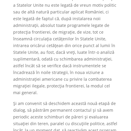
a Statelor Unite nu este legată de vreun motiv politic
sau de altă natură particular aplicat României, ci
este legată de faptul că, după instalarea noii
administrații, absolut toate programele legate de
protecția frontierei, de migrație, de vize, tot ce
înseamnă circulația cetățenilor în Statele Unite,
intrarea oricărui cetățean din orice punct al lumii în
Statele Unite, au fost, dacă vreți, luate într-o analiză
suplimentară, odată cu schimbarea administrației,
astfel încât să se verifice dacă instrumentele se
încadrează în noile strategii, în noua viziune a
administrației americane cu privire la combaterea
migrației ilegale, protecția frontierei, la modul cel
mai general.
Și am convenit să deschidem această nouă etapă de
dialog, să păstrăm permanent contactul și să avem
periodic aceste schimburi de păreri și evaluarea
situației din teren, paralel cu discuțiile politice, astfel
încât, la un moment dat, să reactivăm acest program