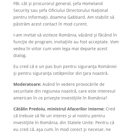
FBI, cât și procurorul general, șefa Homeland
Security sau șefa Oficiului Directorului Național
pentru Informații, doamna Gabbard. Am stabilit să
păstrăm acest contact în mod curent.
I-am invitat să viziteze România, văzând și făcând în
funcție de program, invitațiile au fost acceptate. Vom
vedea în viitor cum vom lega mai departe acest
dialog.
Eu cred că e un pas bun pentru siguranța României
și pentru siguranța cetățenilor din țara noastră.
Moderatoare:
Având în vedere provocările de
securitate din regiunea noastră, care este interesul
american în ce privește investițiile în România?
Cătălin Predoiu, ministrul Afacerilor Interne:
Cred
că trebuie să fie un interes și al nostru pentru
investițiile în România, din Statele Unite. Pentru că
eu cred că, așa cum, în mod corect și necesar, ne