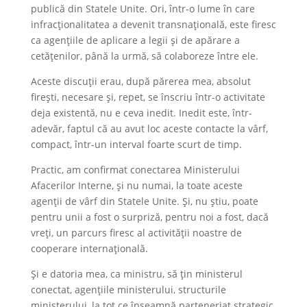
publică din Statele Unite. Ori, într-o lume în care
infracționalitatea a devenit transnațională, este firesc
ca agențiile de aplicare a legii și de apărare a
cetățenilor, până la urmă, să colaboreze între ele.
Aceste discuții erau, după părerea mea, absolut
firești, necesare și, repet, se înscriu într-o activitate
deja existentă, nu e ceva inedit. Inedit este, într-
adevăr, faptul că au avut loc aceste contacte la vârf,
compact, într-un interval foarte scurt de timp.
Practic, am confirmat conectarea Ministerului
Afacerilor Interne, și nu numai, la toate aceste
agenții de vârf din Statele Unite. Și, nu știu, poate
pentru unii a fost o surpriză, pentru noi a fost, dacă
vreți, un parcurs firesc al activității noastre de
cooperare internațională.
Și e datoria mea, ca ministru, să țin ministerul
conectat, agențiile ministerului, structurile
ministerului, la tot ce înseamnă parteneriat strategic