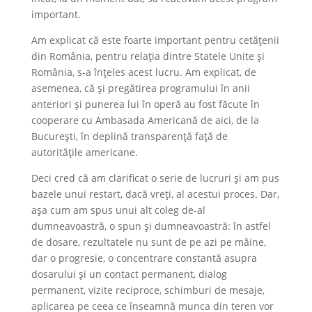
important.
Am explicat că este foarte important pentru cetățenii
din România, pentru relația dintre Statele Unite și
România, s-a înțeles acest lucru. Am explicat, de
asemenea, că și pregătirea programului în anii
anteriori și punerea lui în operă au fost făcute în
cooperare cu Ambasada Americană de aici, de la
București, în deplină transparență față de
autoritățile americane.
Deci cred că am clarificat o serie de lucruri și am pus
bazele unui restart, dacă vreți, al acestui proces. Dar,
așa cum am spus unui alt coleg de-al
dumneavoastră, o spun și dumneavoastră: în astfel
de dosare, rezultatele nu sunt de pe azi pe mâine,
dar o progresie, o concentrare constantă asupra
dosarului și un contact permanent, dialog
permanent, vizite reciproce, schimburi de mesaje,
aplicarea pe ceea ce înseamnă munca din teren vor