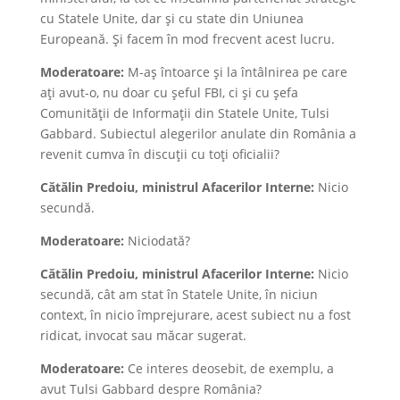
cu Statele Unite, dar și cu state din Uniunea
Europeană. Și facem în mod frecvent acest lucru.
Moderatoare:
M-aș întoarce și la întâlnirea pe care
ați avut-o, nu doar cu șeful FBI, ci și cu șefa
Comunității de Informații din Statele Unite, Tulsi
Gabbard. Subiectul alegerilor anulate din România a
revenit cumva în discuții cu toți oficialii?
Cătălin Predoiu, ministrul Afacerilor Interne:
Nicio
secundă.
Moderatoare:
Niciodată?
Cătălin Predoiu, ministrul Afacerilor Interne:
Nicio
secundă, cât am stat în Statele Unite, în niciun
context, în nicio împrejurare, acest subiect nu a fost
ridicat, invocat sau măcar sugerat.
Moderatoare:
Ce interes deosebit, de exemplu, a
avut Tulsi Gabbard despre România?