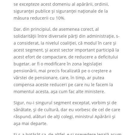
se excepteze acest domeniu al apărării, ordinii,
siguranței publice și siguranței naționale de la
măsura reducerii cu 10%.
Dar, din principiul, de asemenea corect, al
solidarității între diversele părți din administrație, s-
a considerat, la nivelul coaliției, că modul în care și
acest segment, și acest sector important participă la
acest efort de compactare, de reducere a deficitului
bugetar, ar fi o modificare în zona legislației
pensionării, mai precis focalizată pe o creștere a
vârstei de pensionare, care, în timp, ar putea
compensa aceste reduceri pe care nu le facem la
momentul acesta, așa cum fac alte ministere.
Sigur, nu-i singurul segment exceptat, vorbim și de
sănătate, și de cultură, dar eu vorbesc de cel de care
răspund, alături de alți colegi, ministrul Apărării și
așa mai departe.
Și s-a hotărât ca, de altfel, e și prevedere legală acum