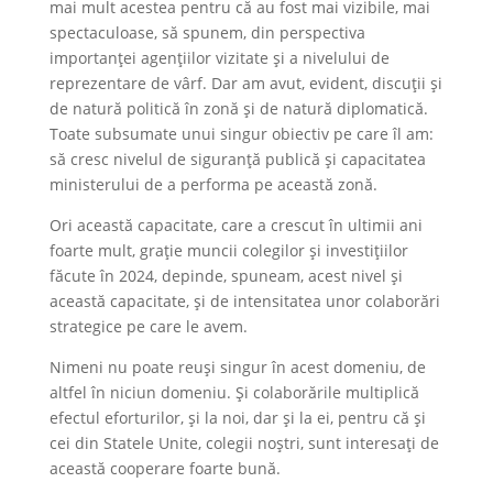
mai mult acestea pentru că au fost mai vizibile, mai
spectaculoase, să spunem, din perspectiva
importanței agențiilor vizitate și a nivelului de
reprezentare de vârf. Dar am avut, evident, discuții și
de natură politică în zonă și de natură diplomatică.
Toate subsumate unui singur obiectiv pe care îl am:
să cresc nivelul de siguranță publică și capacitatea
ministerului de a performa pe această zonă.
Ori această capacitate, care a crescut în ultimii ani
foarte mult, grație muncii colegilor și investițiilor
făcute în 2024, depinde, spuneam, acest nivel și
această capacitate, și de intensitatea unor colaborări
strategice pe care le avem.
Nimeni nu poate reuși singur în acest domeniu, de
altfel în niciun domeniu. Și colaborările multiplică
efectul eforturilor, și la noi, dar și la ei, pentru că și
cei din Statele Unite, colegii noștri, sunt interesați de
această cooperare foarte bună.