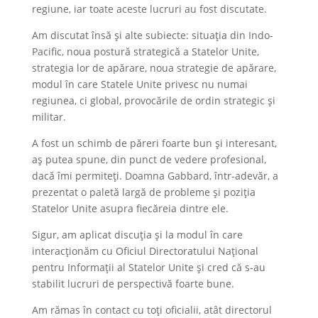
regiune, iar toate aceste lucruri au fost discutate.
Am discutat însă și alte subiecte: situația din Indo-
Pacific, noua postură strategică a Statelor Unite,
strategia lor de apărare, noua strategie de apărare,
modul în care Statele Unite privesc nu numai
regiunea, ci global, provocările de ordin strategic și
militar.
A fost un schimb de păreri foarte bun și interesant,
aș putea spune, din punct de vedere profesional,
dacă îmi permiteți. Doamna Gabbard, într-adevăr, a
prezentat o paletă largă de probleme și poziția
Statelor Unite asupra fiecăreia dintre ele.
Sigur, am aplicat discuția și la modul în care
interacționăm cu Oficiul Directoratului Național
pentru Informații al Statelor Unite și cred că s-au
stabilit lucruri de perspectivă foarte bune.
Am rămas în contact cu toți oficialii, atât directorul