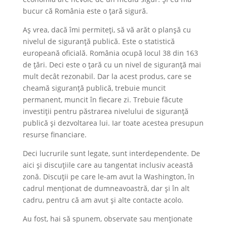
bucur că România este o țară sigură.
Aș vrea, dacă îmi permiteți, să vă arăt o planșă cu
nivelul de siguranță publică. Este o statistică
europeană oficială. România ocupă locul 38 din 163
de țări. Deci este o țară cu un nivel de siguranță mai
mult decât rezonabil. Dar la acest produs, care se
cheamă siguranță publică, trebuie muncit
permanent, muncit în fiecare zi. Trebuie făcute
investiții pentru păstrarea nivelului de siguranță
publică și dezvoltarea lui. Iar toate acestea presupun
resurse financiare.
Deci lucrurile sunt legate, sunt interdependente. De
aici și discuțiile care au tangentat inclusiv această
zonă. Discuții pe care le-am avut la Washington, în
cadrul menționat de dumneavoastră, dar și în alt
cadru, pentru că am avut și alte contacte acolo.
Au fost, hai să spunem, observate sau menționate