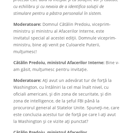
cu echilibru și cu nevoia de a identifica soluții de
stimulare pentru a păstra personalul în sistem.
Moderatoare:
Domnul Cătălin Predoiu, viceprim-
ministru și ministru al Afacerilor Interne, este
invitatul special al acestei ediții. Domnule viceprim-
ministru, bine ați venit pe Culoarele Puterii,
mulțumesc!
Cătălin Predoiu, ministrul Afacerilor Interne:
Bine v-
am găsit, mulțumesc pentru invitație.
Moderatoare:
Ați avut un adevărat tur de forță la
Washington, cu întâlniri la cel mai înalt nivel, cu
oficiali americani, și din zona de securitate, și din
zona de intelligence, de la șeful FBI până la
procurorul general al Statelor Unite. Spuneți-ne, care
este concluzia acestui tur de forță pe care l-ați avut
la Washington și ce vizite ați punctat?
Cătălin Predoiu, ministrul Afacerilor