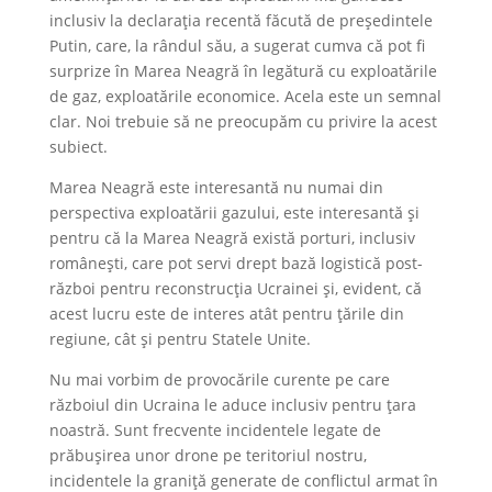
inclusiv la declarația recentă făcută de președintele
Putin, care, la rândul său, a sugerat cumva că pot fi
surprize în Marea Neagră în legătură cu exploatările
de gaz, exploatările economice. Acela este un semnal
clar. Noi trebuie să ne preocupăm cu privire la acest
subiect.
Marea Neagră este interesantă nu numai din
perspectiva exploatării gazului, este interesantă și
pentru că la Marea Neagră există porturi, inclusiv
românești, care pot servi drept bază logistică post-
război pentru reconstrucția Ucrainei și, evident, că
acest lucru este de interes atât pentru țările din
regiune, cât și pentru Statele Unite.
Nu mai vorbim de provocările curente pe care
războiul din Ucraina le aduce inclusiv pentru țara
noastră. Sunt frecvente incidentele legate de
prăbușirea unor drone pe teritoriul nostru,
incidentele la graniță generate de conflictul armat în