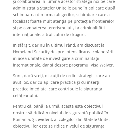
și colaborarea în lumina acestor strategii noi pe care
administrația Statelor Unite le pune în aplicare după
schimbarea din urma alegerilor, schimbare care a
focalizat foarte mult atenția pe protecția frontierelor
și pe combaterea terorismului și a criminalității
internaționale, a traficului de droguri.
În sfârșit, dar nu în ultimul rând, am discutat la
Homeland Security despre intensificarea colaborării
în acea unitate de investigare a criminalității
internaționale, dar și despre programul Visa Waiver.
Sunt, dacă vreți, discuții de ordin strategic care au
avut loc, dar cu aplicare practică și cu inserții
practice imediate, care contribuie la siguranța
cetățeanului.
Pentru că, până la urmă, acesta este obiectivul
nostru: să ridicăm nivelul de siguranță publică în
România. Și, evident, al colegilor din Statele Unite,
obiectivul lor este să ridice nivelul de siguranță