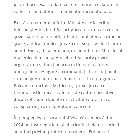
privind procesarea datelor referitoare la călătorii, în
vederea combaterii criminalității transnaționale.
Există un agreement între Ministerul Afacerilor
Interne și Homeland Security, în aplicarea acordului
guvernamental amintit, privind combaterea crimelor
grave, a infracțiunilor grave, cum se prevede chiar în
acord. Există, de asemenea, un acord între Ministerul
Afacerilor Interne și Homeland Security privind
organizarea și funcționarea în România a unei
unități de investigare a criminalității transnaționale,
care acoperă nu numai România, ci toată regiunea
Balcanilor, inclusiv Moldova și proiecția către
Ucraina, astfel încât toate aceste cadre normative,
dacă vreți, sunt dublate în activitatea practică a
colegilor noștri, în operațiuni concrete.
În perspectiva programului Visa Waiver, încă din
2024 au fost negociate și ulterior încheiate o serie de
acorduri privind protecția frontierei, Enhanced