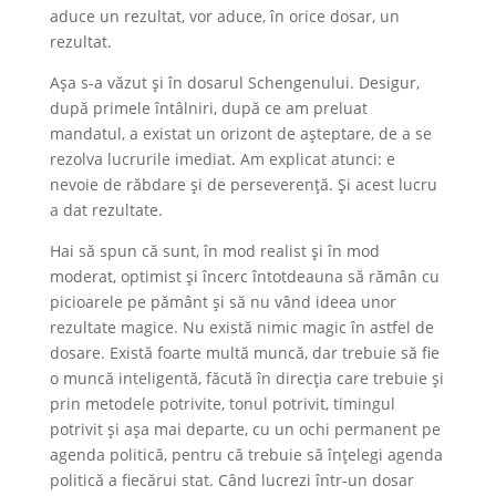
aduce un rezultat, vor aduce, în orice dosar, un
rezultat.
Așa s-a văzut și în dosarul Schengenului. Desigur,
după primele întâlniri, după ce am preluat
mandatul, a existat un orizont de așteptare, de a se
rezolva lucrurile imediat. Am explicat atunci: e
nevoie de răbdare și de perseverență. Și acest lucru
a dat rezultate.
Hai să spun că sunt, în mod realist și în mod
moderat, optimist și încerc întotdeauna să rămân cu
picioarele pe pământ și să nu vând ideea unor
rezultate magice. Nu există nimic magic în astfel de
dosare. Există foarte multă muncă, dar trebuie să fie
o muncă inteligentă, făcută în direcția care trebuie și
prin metodele potrivite, tonul potrivit, timingul
potrivit și așa mai departe, cu un ochi permanent pe
agenda politică, pentru că trebuie să înțelegi agenda
politică a fiecărui stat. Când lucrezi într-un dosar