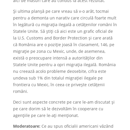
aici de măsuri care au condus la acest rezultat.
Și ultima planșă pe care vreau să v-o arăt, tocmai
pentru a demonta un narativ care circulă foarte mult
în legătură cu migrația ilegală a cetățenilor români în
Statele Unite. Să știți că aici este un grafic oficial de
la U.S. Customs and Border Protection și care arată
că România are o poziție joasă în clasament, 146, pe
migrație pe zona cu Mexic, unde, de asemenea,
există o preocupare intensă a autorităților din
Statele Unite pentru a opri migrația ilegală. România
nu creează acolo probleme deosebite, cifra este
undeva sub 1% din totalul migrației ilegale pe
frontiera cu Mexic, în ceea ce privește cetățenii
români.
Deci sunt aspecte concrete pe care le-am discutat și
pe care dorim să le dezvoltăm în cooperare cu
agențiile pe care le-ați menționat.
Moderatoare:
Ce au spus oficialii americani văzând