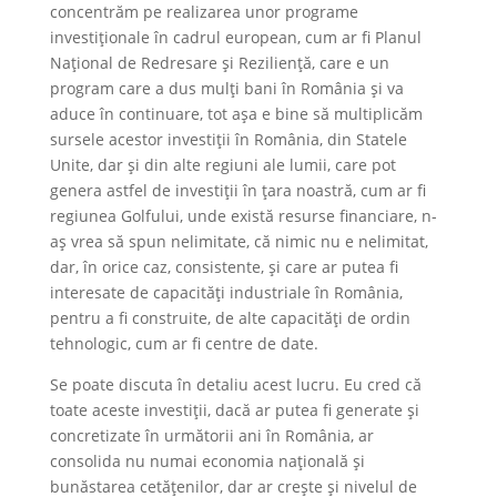
concentrăm pe realizarea unor programe
investiționale în cadrul european, cum ar fi Planul
Național de Redresare și Reziliență, care e un
program care a dus mulți bani în România și va
aduce în continuare, tot așa e bine să multiplicăm
sursele acestor investiții în România, din Statele
Unite, dar și din alte regiuni ale lumii, care pot
genera astfel de investiții în țara noastră, cum ar fi
regiunea Golfului, unde există resurse financiare, n-
aș vrea să spun nelimitate, că nimic nu e nelimitat,
dar, în orice caz, consistente, și care ar putea fi
interesate de capacități industriale în România,
pentru a fi construite, de alte capacități de ordin
tehnologic, cum ar fi centre de date.
Se poate discuta în detaliu acest lucru. Eu cred că
toate aceste investiții, dacă ar putea fi generate și
concretizate în următorii ani în România, ar
consolida nu numai economia națională și
bunăstarea cetățenilor, dar ar crește și nivelul de