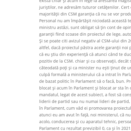
există chiar şi acum în lege la arestarea magis
juriştilor, ne adresăm tuturor cetăţenilor. Cer
majorităţii din CSM garanţia că nu se vor prod
Personal nu am împărtăşit niciodată această te
ministru astăzi, sunt obligat să ţin cont de opi
garanţii fiind scoase din proiectul de lege, aut
Şi se poate citi avizul negativ al CSM-ului din 
altfel, dacă proiectul păstra acele garanţii noi
că eu ştiu din experienţă că atunci când te duc
pozitiv de la CSM. chiar şi cu observaţii, decât 
câteodată poţi şi ca minister nu eşti ţinut de 
culpă formală a ministerului că a intrat în Par
de bazat politic în Parlament să o facă, bun. Pro
blocat şi acum în Parlament şi blocat ar sta î
mandatul, legat de acest subiect, a fost să co
liderii de partid sau nu numai lideri de partid
în Parlament, cum văd ei promovarea proiectul
atunci eu am avut în faţă, noi ministerul, că n
acolo, conducerea şi cu aparatul tehnic, persoan
Parlament cu rezultat previzibil 0, ca şi în 202