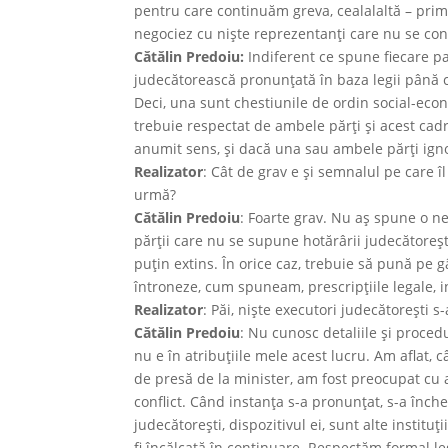
pentru care continuăm greva, cealalaltă – prim
negociez cu nişte reprezentanţi care nu se con
Cătălin Predoiu:
Indiferent ce spune fiecare pa
judecătorească pronunţată în baza legii până câ
Deci, una sunt chestiunile de ordin social-econ
trebuie respectat de ambele părţi şi acest cadr
anumit sens, și dacă una sau ambele părţi igno
Realizator
: Cât de grav e şi semnalul pe care î
urmă?
Cătălin Predoiu
: Foarte grav. Nu aş spune o neî
părţii care nu se supune hotărârii judecătoreşt
puţin extins. În orice caz, trebuie să pună pe gâ
întroneze, cum spuneam, prescripţiile legale, in
Realizator
: Păi, nişte executori judecătoreşti s
Cătălin Predoiu
: Nu cunosc detaliile şi procedu
nu e în atribuţiile mele acest lucru. Am aflat, 
de presă de la minister, am fost preocupat cu al
conflict. Când instanţa s-a pronunţat, s-a închei
judecătoreşti, dispozitivul ei, sunt alte instituţ
fi încălcată în continuare. Respectăm formal l