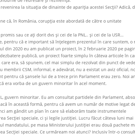
ndurile de redresare și reziliemță.
 revenirea la situaţia de dinainte de apariţia acestei Secţii? Adică, 
pune că, în România, corupţia este abordată de către o unitate
i promis sau ce aţi dorit dvs şi cei de la PNL.. şi cei de la USR…
ie, pentru că e important să înţelegem prezentul în care suntem, o
atul din 2020 eu am publicat un proiect, în 2 februarie 2020 pe pagi
 dezbatere publică, un proiect foarte simplu în câteva articole în ca
ei, care era, să spunem, cel mai simplu de rezolvat din punct de ved
cu membrii CSM, informal, e adevărat, nu a existat un aviz oficial, n
t pentru că şansele lui de a trece prin Parlament erau zero. Noi 
 că era vorba de un guvern minoritar în acel moment.
 guvern minoritar. Eu am consultat partidele din Parlament, abso
reacă în această formă, pentru că avem un număr de motive legat d
unci am gândit un plan în care să elaborăm toate instrumentele
a Secţiei speciale, ci şi legile justiţiei. Lucru făcut câteva luni mai
alul mandatului, pe masa Ministerului Justiţiei erau două pachete m
ţarea Secţiei speciale. Ce urmăream noi atunci? Inclusiv într-o consul