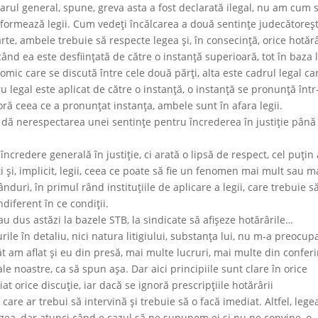
arul general, spune, greva asta a fost declarată ilegal, nu am cum 
formează legii. Cum vedeţi încălcarea a două sentinţe judecătoreşt
rte, ambele trebuie să respecte legea şi, în consecinţă, orice hotăr
nd ea este desfiinţată de către o instanţă superioară, tot în baza l
omic care se discută între cele două părţi, alta este cadrul legal ca
u legal este aplicat de către o instanţă, o instanţă se pronunţă înt
ră ceea ce a pronunţat instanţa, ambele sunt în afara legii.
l dă nerespectarea unei sentinţe pentru încrederea în justiţie până
ncredere generală în justiţie, ci arată o lipsă de respect, cel puţin 
i şi, implicit, legii, ceea ce poate să fie un fenomen mai mult sau m
nduri, în primul rând instituţiile de aplicare a legii, care trebuie s
diferent în ce condiţii.
-au dus astăzi la bazele STB, la sindicate să afişeze hotărârile…
rile în detaliu, nici natura litigiului, substanţa lui, nu m-a preocupa
cât am aflat şi eu din presă, mai multe lucruri, mai multe din confer
e noastre, ca să spun aşa. Dar aici principiile sunt clare în orice
at orice discuţie, iar dacă se ignoră prescripţiile hotărârii
ii care ar trebui să intervină şi trebuie să o facă imediat. Altfel, lege
egea, dar atunci când e cazul să ne supunem ei și nu ne convine, o