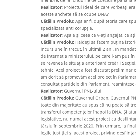
membre, de la fondurile de coeziune până la fo
Realizator
: Proiectul ideal de care vorbeaţi era
aceste anchete să se ocupe DNA?
Cătălin Predoiu
: Aşa ar fi, după teoria care s
specializată anti corupţie.
Realizator
: Aşa e şi ceea ce v-aţi angajat, ce aţ
Cătălin Predoiu:
Haideţi să facem puţină istor
incursiune în trecut, în ultimii 2 ani. În mand
de internet a ministerului, pe care l-am pus în
se revenea la situaţia anterioară creării Secţi
tehnic. Acel proiect a fost discutat preliminar 
am dorit să promovăm acel proiect în Parlamen
consultat partidele din Parlament, reamintesc
Realizator:
Guvernul PNL-ului.
Cătălin Predoiu:
Guvernul Orban, Guvernul PNL,
toate din majoritate au spus că nu poate să t
transferul competenţelor înapoi la DNA. Şi at
legislative, nu numai acest proiect cu desfiinţare
târziu în septembrie 2020. Prin urmare, la fin
legile justiţiei şi acest proiect privind desfiin