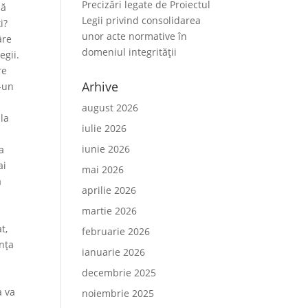
Precizări legate de Proiectul
să
Legii privind consolidarea
i?
unor acte normative în
âre
domeniul integrității
egii.
re
Arhive
r-un
august 2026
 la
iulie 2026
iunie 2026
a
ai
mai 2026
ă
aprilie 2026
martie 2026
t,
februarie 2026
inţa
ianuarie 2026
decembrie 2025
a va
noiembrie 2025