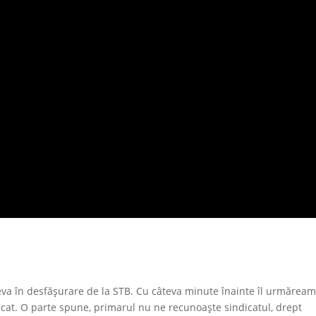
eva în desfăşurare de la STB. Cu câteva minute înainte îl urmărea
icat. O parte spune, primarul nu ne recunoaşte sindicatul, drept