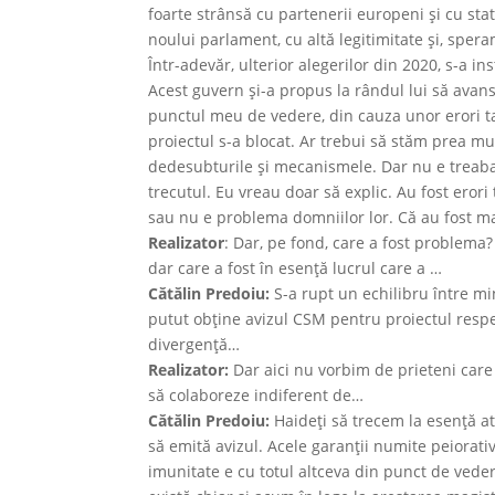
foarte strânsă cu partenerii europeni şi cu st
noului parlament, cu altă legitimitate şi, spera
Într-adevăr, ulterior alegerilor din 2020, s-a i
Acest guvern şi-a propus la rândul lui să avanse
punctul meu de vedere, din cauza unor erori ta
proiectul s-a blocat. Ar trebui să stăm prea m
dedesubturile şi mecanismele. Dar nu e treab
trecutul. Eu vreau doar să explic. Au fost erori 
sau nu e problema domniilor lor. Că au fost ma
Realizator
: Dar, pe fond, care a fost problema?
dar care a fost în esenţă lucrul care a …
Cătălin Predoiu:
S-a rupt un echilibru între m
putut obţine avizul CSM pentru proiectul respec
divergenţă…
Realizator:
Dar aici nu vorbim de prieteni care n
să colaboreze indiferent de…
Cătălin Predoiu:
Haideţi să trecem la esenţă at
să emită avizul. Acele garanţii numite peiorati
imunitate e cu totul altceva din punct de vedere