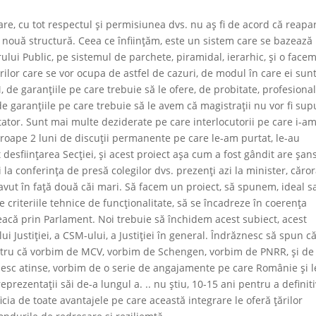
re, cu tot respectul şi permisiunea dvs. nu aş fi de acord că reapa
 nouă structură. Ceea ce înființăm, este un sistem care se bazează
ului Public, pe sistemul de parchete, piramidal, ierarhic, şi o face
ilor care se vor ocupa de astfel de cazuri, de modul în care ei sun
de garanţiile pe care trebuie să le ofere, de probitate, profesiona
de garanţiile pe care trebuie să le avem că magistraţii nu vor fi sup
tator. Sunt mai multe deziderate pe care interlocutorii pe care i-a
roape 2 luni de discuţii permanente pe care le-am purtat, le-au
t desfiinţarea Secţiei, şi acest proiect aşa cum a fost gândit are şan
a conferinţa de presă colegilor dvs. prezenţi azi la minister, căror
vut în faţă două căi mari. Să facem un proiect, să spunem, ideal s
 criteriile tehnice de funcţionalitate, să se încadreze în coerenţa
reacă prin Parlament. Noi trebuie să închidem acest subiect, acest
Justiţiei, a CSM-ului, a Justiţiei în general. Îndrăznesc să spun c
tru că vorbim de MCV, vorbim de Schengen, vorbim de PNRR, şi de
uiesc atinse, vorbim de o serie de angajamente pe care Românie şi l
prezentaţii săi de-a lungul a. .. nu ştiu, 10-15 ani pentru a definiti
cia de toate avantajele pe care această integrare le oferă ţărilor