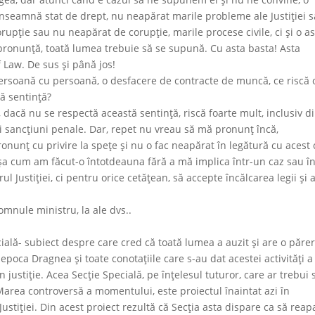
nseamnă stat de drept, nu neapărat marile probleme ale Justiţiei 
pţie sau nu neapărat de corupţie, marile procese civile, ci şi o as
e pronunţă, toată lumea trebuie să se supună. Cu asta basta! Asta
 Law. De sus şi până jos!
persoană cu persoană, o desfacere de contracte de muncă, ce riscă 
tă sentinţă?
, dacă nu se respectă această sentinţă, riscă foarte mult, inclusiv d
ici sancţiuni penale. Dar, repet nu vreau să mă pronunţ încă,
nunţ cu privire la spețe şi nu o fac neapărat în legătură cu acest 
, aşa cum am făcut-o întotdeauna fără a mă implica într-un caz sau î
l Justiţiei, ci pentru orice cetăţean, să accepte încălcarea legii şi 
domnule ministru, la ale dvs..
cială- subiect despre care cred că toată lumea a auzit şi are o părer
 epoca Dragnea şi toate conotaţiile care s-au dat acestei activităţi a
 justiţie. Acea Secţie Specială, pe înţelesul tuturor, care ar trebui s
Marea controversă a momentului, este proiectul înaintat azi în
ustiţiei. Din acest proiect rezultă că Secţia asta dispare ca să reap