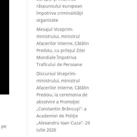
răspunsului european
împotriva criminalității
organizate
Mesajul Viceprim-
ministrului, ministrul
Afacerilor Interne, Cătălin
Predoiu, cu prilejul Zilei
Mondiale Împotriva
Traficului de Persoane
Discursul Viceprim-
ministrului, ministrul
Afacerilor Interne, Cătălin
Predoiu, la ceremonia de
absolvire a Promoției
„Constantin Brâncuși”- a
Academiei de Poliție
„Alexandru Ioan Cuza”- 29
m pe
iulie 2026