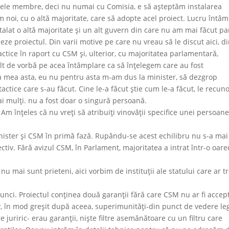
atele membre, deci nu numai cu Comisia, e să aşteptăm instalarea
m noi, cu o altă majoritate, care să adopte acel proiect. Lucru întâm
nstalat o altă majoritate şi un alt guvern din care nu am mai făcut pa
ze proiectul. Din varii motive pe care nu vreau să le discut aici, d
ctice în raport cu CSM și, ulterior, cu majoritatea parlamentară,
ult de vorbă pe acea întâmplare ca să înţelegem care au fost
a mea asta, eu nu pentru asta m-am dus la minister, să dezgrop
tactice care s-au făcut. Cine le-a făcut ştie cum le-a făcut, le recun
i mulţi. nu a fost doar o singură persoană.
 Am înţeles că nu vreţi să atribuiţi vinovăţii specifice unei persoane
inister şi CSM în primă fază. Rupându-se acest echilibru nu s-a mai
tiv. Fără avizul CSM, în Parlament, majoritatea a intrat într-o oare
u mai sunt prieteni, aici vorbim de instituţii ale statului care ar t
unci. Proiectul conţinea două garanţii fără care CSM nu ar fi accep
v, în mod greşit după aceea, superimunităţi-din punct de vedere leg
 juriric- erau garanţii, nişte filtre asemănătoare cu un filtru care