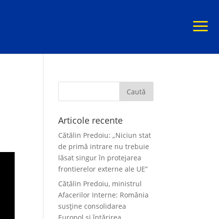
Articole recente
Cătălin Predoiu: „Niciun stat
de primă intrare nu trebuie
lăsat singur în protejarea
frontierelor externe ale UE”
Cătălin Predoiu, ministrul
Afacerilor Interne: România
susține consolidarea
Europol și întărirea