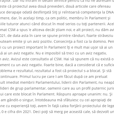
traţilor. Dar nu intrăm în detalii tehnice pentru că nu ne adresăm 
t este că proiectul avea două prevederi, două articole care ofereau
uce derapaje odată desfiinţată SIIJ şi reîntoarsă competenţa la DNA
mere, dar, în acelaşi timp, ca om politic, membru în Parlament şi
niile tuturor atunci când discut în mod serios cu toţi partenerii. Ace
omat CSM a spus ‘e altceva decât ştiam noi, e alt proiect, nu dăm avi
2021, de data asta în care se spune printre rânduri, foarte străveziu
 puteam emite şi un aviz pozitiv. Consecinţa a fost ca la domino. Pe
i cu un proiect important în Parlament îţi e mult mai uşor să ai un 
să ai un aviz negativ. Nu e imposibil să treci cu un aviz negativ,
un aviz. Avizul este consultativ al CSM. Hai să spunem că nu există o
lament cu un aviz negativ. Foarte bine, dacă a considerat că e sufici
blema e rezultatul, rezultatul a fost că proiectul s-a blocat. Şi stă
n continuare. Primul lucru pe care l-am făcut după ce am preluat
nsult imediat membrii Parlamentului, liderii din Parlament, nu neap
, lideri de grup parlamentar, oamenii care au un profil puternic juri
ui care este blocat în Parlament. Răspuns aproape unanim: nu. Şi
u am gândit-o singur, întotdeauna mă sfătuiesc cu cei apropiaţi de
e cu experienţă toţi, avem în faţă calea forţării proiectului de leg
1, 0 e cifra din 2021. Deci poţi să merg pe această cale, să dezvolt u