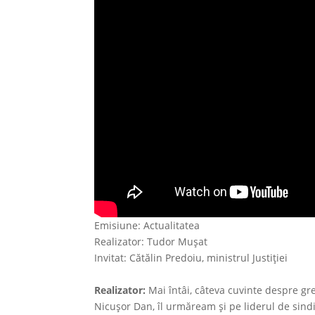
Emisiune: Actualitatea
Realizator: Tudor Muşat
Invitat: Cătălin Predoiu, ministrul Justiţiei
Realizator:
Mai întâi, câteva cuvinte despre gr
Nicuşor Dan, îl urmăream şi pe liderul de sind