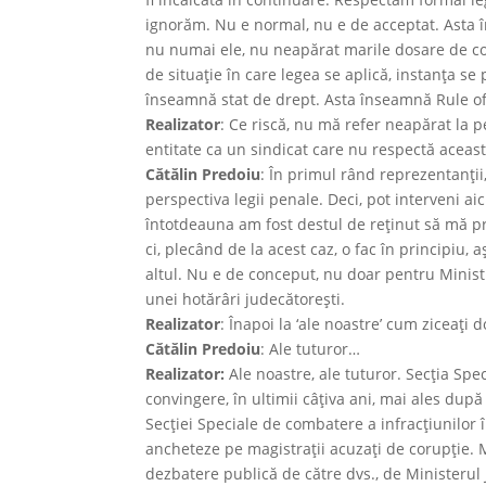
ignorăm. Nu e normal, nu e de acceptat. Asta î
nu numai ele, nu neapărat marile dosare de coru
de situaţie în care legea se aplică, instanţa s
înseamnă stat de drept. Asta înseamnă Rule of
Realizator
: Ce riscă, nu mă refer neapărat la 
entitate ca un sindicat care nu respectă aceas
Cătălin Predoiu
: În primul rând reprezentanţii
perspectiva legii penale. Deci, pot interveni a
întotdeauna am fost destul de reţinut să mă pro
ci, plecând de la acest caz, o fac în principiu
altul. Nu e de conceput, nu doar pentru Ministru
unei hotărâri judecătoreşti.
Realizator
: Înapoi la ‘ale noastre’ cum ziceaţi 
Cătălin Predoiu
: Ale tuturor…
Realizator:
Ale noastre, ale tuturor. Secţia Spe
convingere, în ultimii câţiva ani, mai ales după
Secţiei Speciale de combatere a infracţiunilor în
ancheteze pe magistraţii acuzaţi de corupţie. 
dezbatere publică de către dvs., de Ministerul J