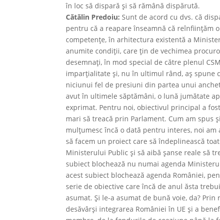
în loc să dispară şi să rămână dispărută.
Cătălin Predoiu:
Sunt de acord cu dvs. că dispa
pentru că a reapare înseamnă că reînfiinţăm o
competenţe, în arhitectura existentă a Minister
anumite condiţii, care ţin de vechimea procuror
desemnaţi, în mod special de către plenul CSM, 
imparţialitate şi, nu în ultimul rând, aş spune 
niciunui fel de presiuni din partea unui anche
avut în ultimele săptămâni, o lună jumătate ap
exprimat. Pentru noi, obiectivul principal a fos
mari să treacă prin Parlament. Cum am spus şi l
mulţumesc încă o dată pentru interes, noi am a
să facem un proiect care să îndeplinească toate
Ministerului Public şi să aibă şanse reale să t
subiect blochează nu numai agenda Ministerului 
acest subiect blochează agenda României, pen
serie de obiective care încă de anul ăsta treb
asumat. Și le-a asumat de bună voie, da? Prin re
desăvârşi integrarea României în UE şi a benefi