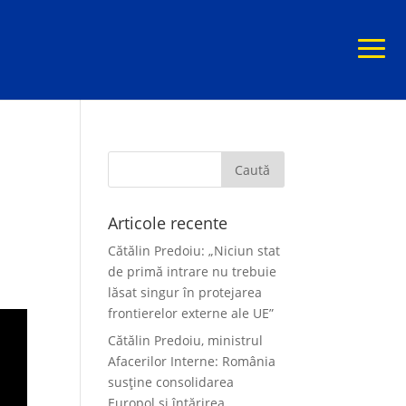
Articole recente
Cătălin Predoiu: „Niciun stat
de primă intrare nu trebuie
lăsat singur în protejarea
frontierelor externe ale UE”
Cătălin Predoiu, ministrul
Afacerilor Interne: România
susține consolidarea
Europol și întărirea