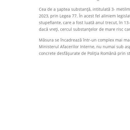
Cea de a șaptea substanță, intitulată 3- metilm
2023, prin Legea 77. În acest fel aliniem legisl
stupefiante, care a fost luată anul trecut, în 1
dacă vreți, cercul substanțelor de mare risc c
Măsura se încadrează într-un complex mai mare
Ministerul Afacerilor Interne, nu numai sub aspe
concrete desfășurate de Poliția Română prin st