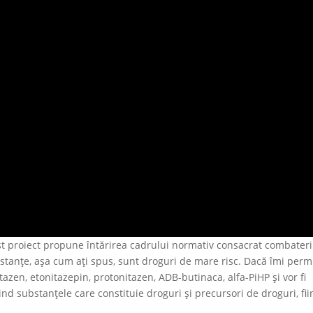
t proiect propune întărirea cadrului normativ consacrat combateri
stanțe, așa cum ați spus, sunt droguri de mare risc. Dacă îmi permi
tazen, etonitazepin, protonitazen, ADB-butinaca, alfa-PiHP și vor fi
ind substanțele care constituie droguri și precursori de droguri, fi