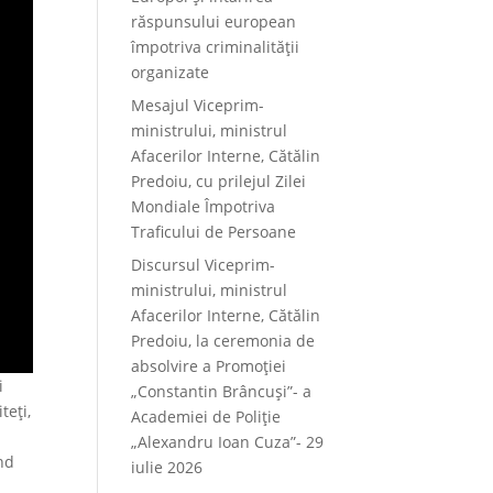
răspunsului european
împotriva criminalității
organizate
Mesajul Viceprim-
ministrului, ministrul
Afacerilor Interne, Cătălin
Predoiu, cu prilejul Zilei
Mondiale Împotriva
Traficului de Persoane
Discursul Viceprim-
ministrului, ministrul
Afacerilor Interne, Cătălin
Predoiu, la ceremonia de
absolvire a Promoției
i
„Constantin Brâncuși”- a
teți,
Academiei de Poliție
„Alexandru Ioan Cuza”- 29
ind
iulie 2026