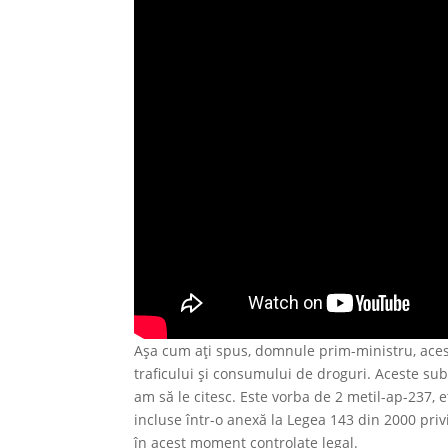
Așa cum ați spus, domnule prim-ministru, aces
traficului și consumului de droguri. Aceste sub
am să le citesc. Este vorba de 2 metil-ap-237, e
incluse într-o anexă la Legea 143 din 2000 priv
în acest moment controlate legal.