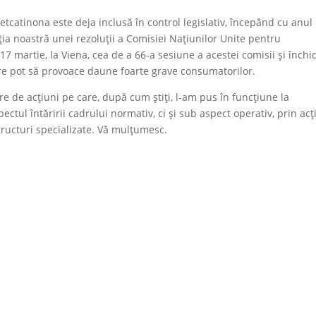
etcatinona este deja inclusă în control legislativ, începând cu anul
ația noastră unei rezoluții a Comisiei Națiunilor Unite pentru
3-17 martie, la Viena, cea de a 66-a sesiune a acestei comisii și înch
are pot să provoace daune foarte grave consumatorilor.
 de acțiuni pe care, după cum știți, l-am pus în funcțiune la
ctul întăririi cadrului normativ, ci și sub aspect operativ, prin acț
ructuri specializate. Vă mulțumesc.