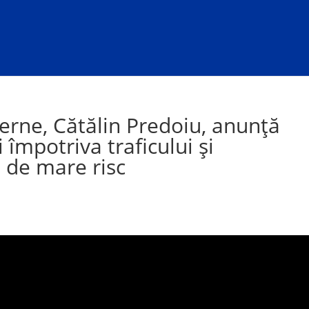
terne, Cătălin Predoiu, anunță
 împotriva traficului și
 de mare risc