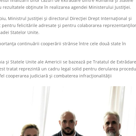
sul finalizării unor cazuri de extrădare dintre România și Statele
u rezultatele obținute în realizarea agendei Ministerului Justiției.
iu, Ministrul Justiției și directorul Direcției Drept Internațional și
entru felicitările adresate și pentru colaborarea reprezentanțilo
adei Statelor Unite.
portanța continuării cooperării strânse între cele două state în
ia și Statele Unite ale Americii se bazează pe Tratatul de Extrădar
st tratat reprezintă un cadru legal solid pentru derularea procedu
tfel cooperarea judiciară și combaterea infracționalității