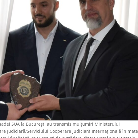
sadei SUA la București au transmis mulțumiri Ministerului
rare Judiciară/Serviciului Cooperare Judiciară Internațională în mate