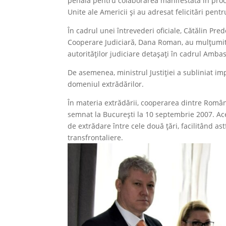
penală pentru colaborarea manifestată în proce
Unite ale Americii și au adresat felicitări pentr
În cadrul unei întrevederi oficiale, Cătălin Predo
Cooperare Judiciară, Dana Roman, au mulțumit p
autorităților judiciare detașați în cadrul Ambas
De asemenea, ministrul Justiției a subliniat im
domeniul extrădărilor.
În materia extrădării, cooperarea dintre Român
semnat la București la 10 septembrie 2007. Ace
de extrădare între cele două țări, facilitând as
transfrontaliere.