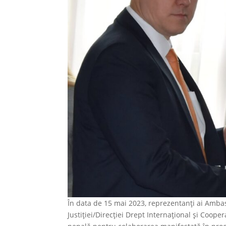
În data de 15 mai 2023, reprezentanți ai Amba
Justiției/Direcției Drept Internațional și Coope