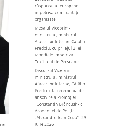
răspunsului european
împotriva criminalității
organizate
Mesajul Viceprim-
ministrului, ministrul
Afacerilor Interne, Cătălin
Predoiu, cu prilejul Zilei
Mondiale Împotriva
Traficului de Persoane
Discursul Viceprim-
ministrului, ministrul
Afacerilor Interne, Cătălin
Predoiu, la ceremonia de
absolvire a Promoției
„Constantin Brâncuși”- a
Academiei de Poliție
„Alexandru Ioan Cuza”- 29
iulie 2026
rie