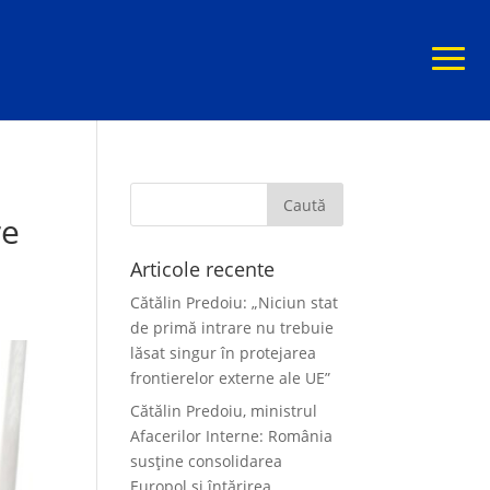
re
Articole recente
Cătălin Predoiu: „Niciun stat
de primă intrare nu trebuie
lăsat singur în protejarea
frontierelor externe ale UE”
Cătălin Predoiu, ministrul
Afacerilor Interne: România
susține consolidarea
Europol și întărirea