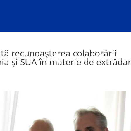
lută recunoașterea colaborării
ia și SUA în materie de extrăda