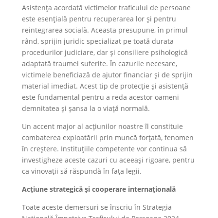
Asistența acordată victimelor traficului de persoane
este esențială pentru recuperarea lor și pentru
reintegrarea socială. Aceasta presupune, în primul
rând, sprijin juridic specializat pe toată durata
procedurilor judiciare, dar și consiliere psihologică
adaptată traumei suferite. În cazurile necesare,
victimele beneficiază de ajutor financiar și de sprijin
material imediat. Acest tip de protecție și asistență
este fundamental pentru a reda acestor oameni
demnitatea și șansa la o viață normală.
Un accent major al acțiunilor noastre îl constituie
combaterea exploatării prin muncă forțată, fenomen
în creștere. Instituțiile competente vor continua să
investigheze aceste cazuri cu aceeași rigoare, pentru
ca vinovații să răspundă în fața legii.
Acțiune strategică și cooperare internațională
Toate aceste demersuri se înscriu în Strategia