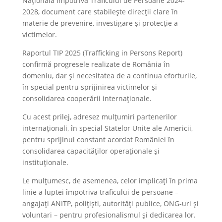
Națională Împotriva Traficului de Persoane 2024-
2028, document care stabilește direcții clare în
materie de prevenire, investigare și protecție a
victimelor.
Raportul TIP 2025 (Trafficking in Persons Report)
confirmă progresele realizate de România în
domeniu, dar și necesitatea de a continua eforturile,
în special pentru sprijinirea victimelor și
consolidarea cooperării internaționale.
Cu acest prilej, adresez mulțumiri partenerilor
internaționali, în special Statelor Unite ale Americii,
pentru sprijinul constant acordat României în
consolidarea capacităților operaționale și
instituționale.
Le mulțumesc, de asemenea, celor implicați în prima
linie a luptei împotriva traficului de persoane –
angajați ANITP, polițiști, autorități publice, ONG-uri și
voluntari – pentru profesionalismul și dedicarea lor.