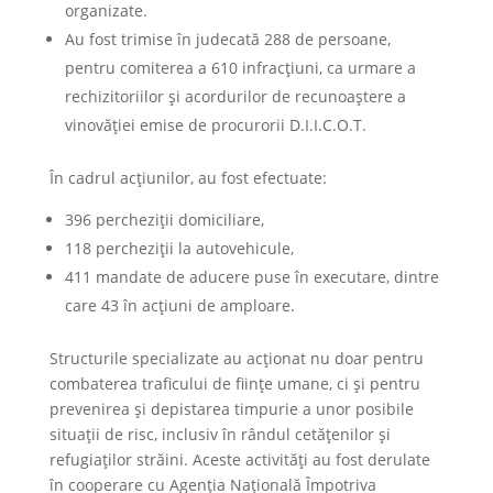
organizate.
Au fost trimise în judecată 288 de persoane,
pentru comiterea a 610 infracțiuni, ca urmare a
rechizitoriilor și acordurilor de recunoaștere a
vinovăției emise de procurorii D.I.I.C.O.T.
În cadrul acțiunilor, au fost efectuate:
396 percheziții domiciliare,
118 percheziții la autovehicule,
411 mandate de aducere puse în executare, dintre
care 43 în acțiuni de amploare.
Structurile specializate au acționat nu doar pentru
combaterea traficului de ființe umane, ci și pentru
prevenirea și depistarea timpurie a unor posibile
situații de risc, inclusiv în rândul cetățenilor și
refugiaților străini. Aceste activități au fost derulate
în cooperare cu Agenția Națională Împotriva