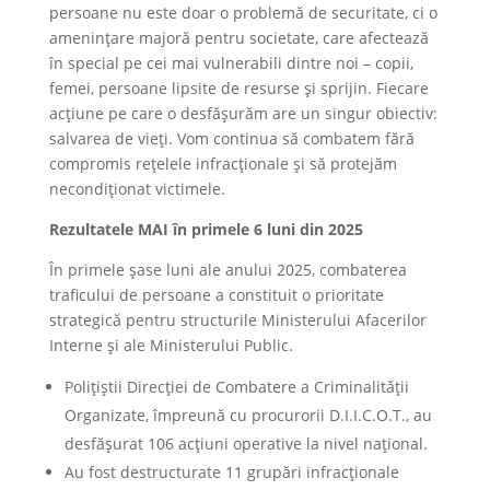
persoane nu este doar o problemă de securitate, ci o
amenințare majoră pentru societate, care afectează
în special pe cei mai vulnerabili dintre noi – copii,
femei, persoane lipsite de resurse și sprijin. Fiecare
acțiune pe care o desfășurăm are un singur obiectiv:
salvarea de vieți. Vom continua să combatem fără
compromis rețelele infracționale și să protejăm
necondiționat victimele.
Rezultatele MAI în primele 6 luni din 2025
În primele șase luni ale anului 2025, combaterea
traficului de persoane a constituit o prioritate
strategică pentru structurile Ministerului Afacerilor
Interne și ale Ministerului Public.
Polițiștii Direcției de Combatere a Criminalității
Organizate, împreună cu procurorii D.I.I.C.O.T., au
desfășurat 106 acțiuni operative la nivel național.
Au fost destructurate 11 grupări infracționale