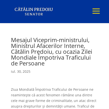
Mesajul Viceprim-ministrului,
Ministrul Afacerilor Interne,
Cătălin Predoiu, cu ocazia Zilei
Mondiale Împotriva Traficului
de Persoane
iul. 30, 2025
Ziua Mondială Împotriva Traficului de Persoane ne
reamintește că acest fenomen rămâne una dintre
cele mai grave forme de criminalitate, un atac direct
asupra drepturilor și demnității umane. Traficul de