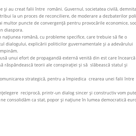
e și au creat falii între români. Guvernul, societatea civilă, demnita
tribui la un proces de reconciliere, de moderare a dezbaterilor poli
mai multor puncte de convergență pentru provocările economice, soc
din diaspora.
 națiunea română, cu probleme specifice, care trebuie să fie o
 dialogului, explicării politicilor guvernamentale și a adevărului
ntâmpinăm.
usă unui efort de propagandă externă venită din est care încearcă
 să răspândească teorii ale conspirației și să slăbească statul și
comunicarea strategică, pentru a împiedica crearea unei falii între
.
nțelegere reciprocă, printr-un dialog sincer și constructiv vom put
 ne consolidăm ca stat, popor și națiune în lumea democratică eur