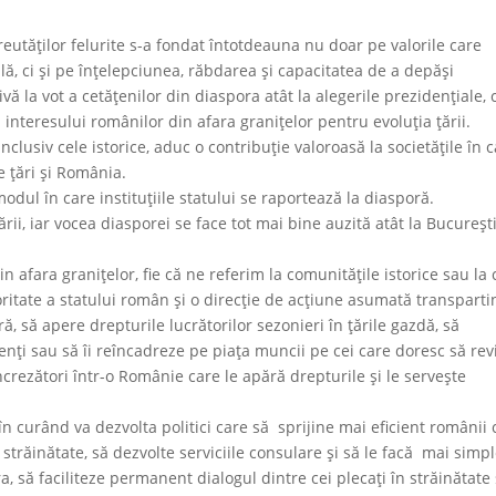
reutăților felurite s-a fondat întotdeauna nu doar pe valorile care
lă, ci și pe înțelepciunea, răbdarea și capacitatea de a depăși
ivă la vot a cetățenilor din diaspora atât la alegerile prezidențiale, 
 interesului românilor din afara granițelor pentru evoluția țării.
nclusiv cele istorice, aduc o contribuție valoroasă la societățile în 
e țări și România.
ul în care instituțiile statului se raportează la diasporă.
ii, iar vocea diasporei se face tot mai bine auzită atât la București
 afara granițelor, fie că ne referim la comunitățile istorice sau la 
oritate a statului român și o direcție de acțiune asumată transparti
ă, să apere drepturile lucrătorilor sezonieri în țările gazdă, să
enți sau să îi reîncadreze pe piața muncii pe cei care doresc să rev
ncrezători într-o Românie care le apără drepturile și le servește
în curând va dezvolta politici care să sprijine mai eficient românii 
trăinătate, să dezvolte serviciile consulare și să le facă mai simpl
a, să faciliteze permanent dialogul dintre cei plecați în străinătate 