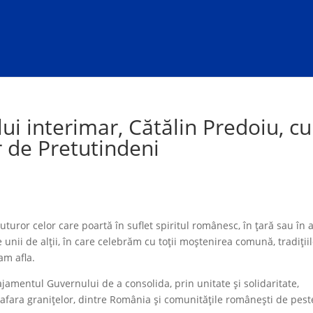
ui interimar, Cătălin Predoiu, cu
r de Pretutindeni
turor celor care poartă în suflet spiritul românesc, în țară sau în 
unii de alţii, în care celebrăm cu toții moștenirea comună, tradițiil
am afla.
jamentul Guvernului de a consolida, prin unitate și solidaritate,
n afara granițelor, dintre România și comunitățile românești de pest