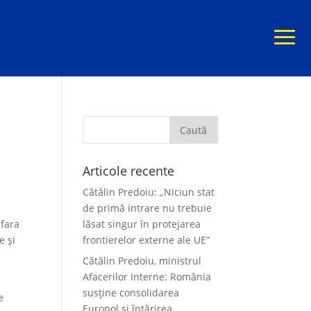
Articole recente
Cătălin Predoiu: „Niciun stat
de primă intrare nu trebuie
afara
lăsat singur în protejarea
e și
frontierelor externe ale UE”
Cătălin Predoiu, ministrul
Afacerilor Interne: România
susține consolidarea
e
Europol și întărirea