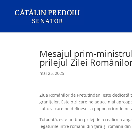
Mesajul prim-ministrul
prilejul Zilei Românilo
mai 25, 2025
Ziua Românilor de Pretutindeni este dedicată tu
granițelor. Este o zi care ne aduce mai aproape 
cultura care ne definesc ca popor, oriunde ne-
Totodată, este un bun prilej de a reafirma anga
legăturile între românii din țară și românii di