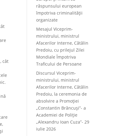
răspunsului european
împotriva criminalității
organizate
cât
Mesajul Viceprim-
ministrului, ministrul
care
Afacerilor Interne, Cătălin
Predoiu, cu prilejul Zilei
Mondiale Împotriva
, cât
Traficului de Persoane
Discursul Viceprim-
cele
ministrului, ministrul
nic.
Afacerilor Interne, Cătălin
Predoiu, la ceremonia de
ină
absolvire a Promoției
„Constantin Brâncuși”- a
Academiei de Poliție
care
„Alexandru Ioan Cuza”- 29
e,
iulie 2026
și