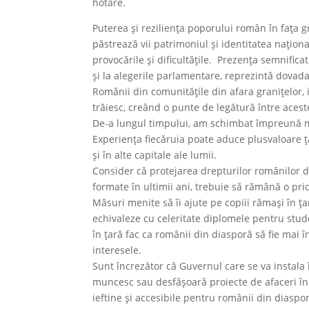
hotare.
Puterea și reziliența poporului român în fața g
păstrează vii patrimoniul și identitatea naționa
provocările și dificultățile. Prezența semnificat
și la alegerile parlamentare, reprezintă dovada
Românii din comunitățile din afara granițelor, i
trăiesc, creând o punte de legătură între acest
De-a lungul timpului, am schimbat împreună mod
Experiența fiecăruia poate aduce plusvaloare țăr
și în alte capitale ale lumii.
Consider că protejarea drepturilor românilor din
formate în ultimii ani, trebuie să rămână o pri
Măsuri menite să îi ajute pe copiii rămași în țar
echivaleze cu celeritate diplomele pentru stud
în țară fac ca românii din diasporă să fie mai î
interesele.
Sunt încrezător că Guvernul care se va instala 
muncesc sau desfășoară proiecte de afaceri în s
ieftine și accesibile pentru românii din diaspor