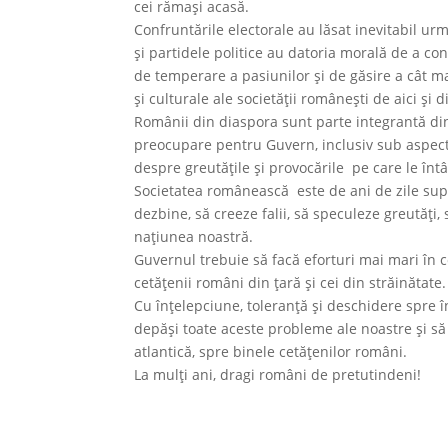
cei rămași acasă.
Confruntările electorale au lăsat inevitabil urm
și partidele politice au datoria morală de a con
de temperare a pasiunilor și de găsire a cât 
și culturale ale societății românești de aici și 
Românii din diaspora sunt parte integrantă din
preocupare pentru Guvern, inclusiv sub aspectul
despre greutățile și provocările pe care le î
Societatea românească este de ani de zile sup
dezbine, să creeze falii, să speculeze greutăți,
națiunea noastră.
Guvernul trebuie să facă eforturi mai mari în 
cetățenii români din țară și cei din străinătate
Cu înțelepciune, toleranță și deschidere spre î
depăși toate aceste probleme ale noastre și să
atlantică, spre binele cetățenilor români.
La mulți ani, dragi români de pretutindeni!