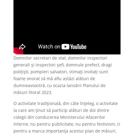
Domnilor secretari de stat, domnilor inspectori
generali și inspectori șefi, domnule prefect, dragi
polițiști, pompieri salvatori, stimați invitați sunt
foarte onorat să mă aflu astăzi alături de
dumneavoastră, cu ocazia lansării Planului de
măsuri litoral 2023.
O activitate tradițională, din câte înțeleg, o activitate
la care am ținut să particip alături de doi dintre
colegii din conducerea Ministerului Afacerilor
Interne, nu pentru publicitate, nu pentru festivism, ci
pentru a marca importanța acestui plan de măsuri,