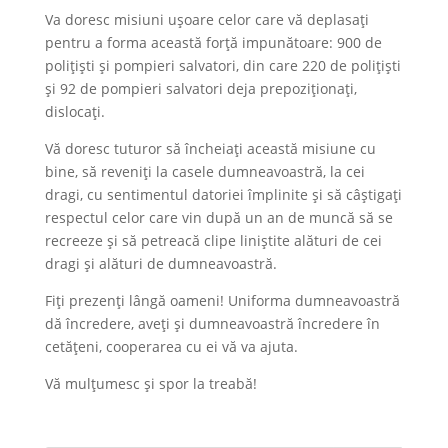
Va doresc misiuni ușoare celor care vă deplasați
pentru a forma această forță impunătoare: 900 de
polițiști și pompieri salvatori, din care 220 de polițiști
și 92 de pompieri salvatori deja prepoziționați,
dislocați.
Vă doresc tuturor să încheiați această misiune cu
bine, să reveniți la casele dumneavoastră, la cei
dragi, cu sentimentul datoriei împlinite și să câștigați
respectul celor care vin după un an de muncă să se
recreeze și să petreacă clipe liniștite alături de cei
dragi și alături de dumneavoastră.
Fiți prezenți lângă oameni! Uniforma dumneavoastră
dă încredere, aveți și dumneavoastră încredere în
cetățeni, cooperarea cu ei vă va ajuta.
Vă mulțumesc și spor la treabă!