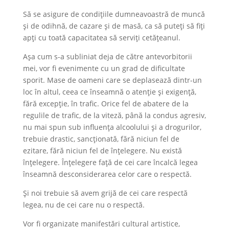
Să se asigure de condițiile dumneavoastră de muncă
și de odihnă, de cazare și de masă, ca să puteți să fiți
apți cu toată capacitatea să serviți cetățeanul.
Așa cum s-a subliniat deja de către antevorbitorii
mei, vor fi evenimente cu un grad de dificultate
sporit. Mase de oameni care se deplasează dintr-un
loc în altul, ceea ce înseamnă o atenție și exigență,
fără excepție, în trafic. Orice fel de abatere de la
regulile de trafic, de la viteză, până la condus agresiv,
nu mai spun sub influența alcoolului și a drogurilor,
trebuie drastic, sancționată, fără niciun fel de
ezitare, fără niciun fel de înțelegere. Nu există
înțelegere. Înțelegere față de cei care încalcă legea
înseamnă desconsiderarea celor care o respectă.
Și noi trebuie să avem grijă de cei care respectă
legea, nu de cei care nu o respectă.
Vor fi organizate manifestări cultural artistice,