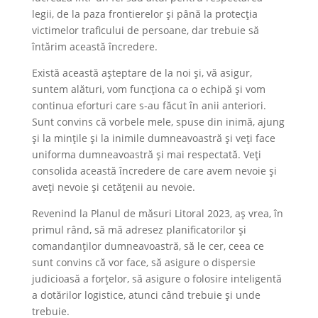
legii, de la paza frontierelor și până la protecția
victimelor traficului de persoane, dar trebuie să
întărim această încredere.
Există această așteptare de la noi și, vă asigur,
suntem alături, vom funcționa ca o echipă și vom
continua eforturi care s-au făcut în anii anteriori.
Sunt convins că vorbele mele, spuse din inimă, ajung
și la mințile și la inimile dumneavoastră și veți face
uniforma dumneavoastră și mai respectată. Veți
consolida această încredere de care avem nevoie și
aveți nevoie și cetățenii au nevoie.
Revenind la Planul de măsuri Litoral 2023, aș vrea, în
primul rând, să mă adresez planificatorilor și
comandanților dumneavoastră, să le cer, ceea ce
sunt convins că vor face, să asigure o dispersie
judicioasă a forțelor, să asigure o folosire inteligentă
a dotărilor logistice, atunci când trebuie și unde
trebuie.