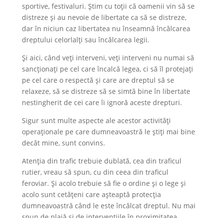
sportive, festivaluri. Știm cu toții că oamenii vin să se
distreze și au nevoie de libertate ca să se distreze,
dar în niciun caz libertatea nu înseamnă încălcarea
dreptului celorlalți sau încălcarea legii.
Și aici, când veți interveni, veți interveni nu numai să
sancționați pe cel care încalcă legea, ci să îl protejați
pe cel care o respectă și care are dreptul să se
relaxeze, să se distreze să se simtă bine în libertate
nestingherit de cei care îi ignoră aceste drepturi.
Sigur sunt multe aspecte ale acestor activități
operaționale pe care dumneavoastră le știți mai bine
decât mine, sunt convins.
Atenția din trafic trebuie dublată, cea din traficul
rutier, vreau să spun, cu din ceea din traficul
feroviar. Și acolo trebuie să fie o ordine și o lege și
acolo sunt cetățeni care așteaptă protecția
dumneavoastră când le este încălcat dreptul. Nu mai
spun de plajă și de intervențiile în proximitatea