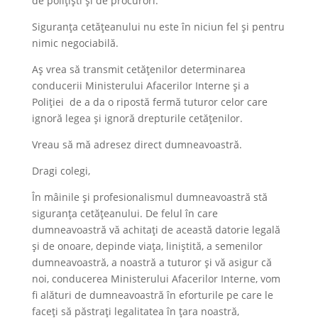
de polițiști și de procurori.
Siguranța cetățeanului nu este în niciun fel și pentru
nimic negociabilă.
Aș vrea să transmit cetățenilor determinarea
conducerii Ministerului Afacerilor Interne și a
Poliției de a da o ripostă fermă tuturor celor care
ignoră legea și ignoră drepturile cetățenilor.
Vreau să mă adresez direct dumneavoastră.
Dragi colegi,
În mâinile și profesionalismul dumneavoastră stă
siguranța cetățeanului. De felul în care
dumneavoastră vă achitați de această datorie legală
și de onoare, depinde viața, liniștită, a semenilor
dumneavoastră, a noastră a tuturor și vă asigur că
noi, conducerea Ministerului Afacerilor Interne, vom
fi alături de dumneavoastră în eforturile pe care le
faceți să păstrați legalitatea în țara noastră,