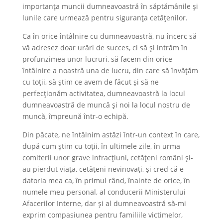
importanța muncii dumneavoastră în săptămânile și
lunile care urmează pentru siguranța cetățenilor.
Ca în orice întâlnire cu dumneavoastră, nu încerc să
vă adresez doar urări de succes, ci să și intrăm în
profunzimea unor lucruri, să facem din orice
întâlnire a noastră una de lucru, din care să învățăm
cu toții, să știm ce avem de făcut și să ne
perfecționăm activitatea, dumneavoastră la locul
dumneavoastră de muncă și noi la locul nostru de
muncă, împreună într-o echipă.
Din păcate, ne întâlnim astăzi într-un context în care,
după cum știm cu toții, în ultimele zile, în urma
comiterii unor grave infracțiuni, cetățeni români și-
au pierdut viața, cetățeni nevinovați, și cred că e
datoria mea ca, în primul rând, înainte de orice, în
numele meu personal, al conducerii Ministerului
Afacerilor Interne, dar și al dumneavoastră să-mi
exprim compasiunea pentru familiile victimelor,