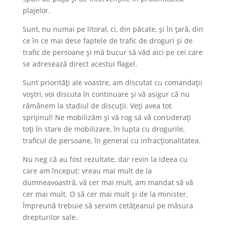
plajelor.
Sunt, nu numai pe litoral, ci, din păcate, și în țară, din
ce în ce mai dese faptele de trafic de droguri și de
trafic de persoane și mă bucur să văd aici pe cei care
se adresează direct acestui flagel.
Sunt priorități ale voastre, am discutat cu comandații
voștri, voi discuta în continuare și vă asigur că nu
rămânem la stadiul de discuții. Veți avea tot
sprijinul! Ne mobilizăm și vă rog să vă considerați
toți în stare de mobilizare, în lupta cu drogurile,
traficul de persoane, în general cu infracționalitatea.
Nu neg că au fost rezultate, dar revin la ideea cu
care am început: vreau mai mult de la
dumneavoastră, vă cer mai mult, am mandat să vă
cer mai mult. O să cer mai mult și de la minister.
Împreună trebuie să servim cetățeanul pe măsura
drepturilor sale.