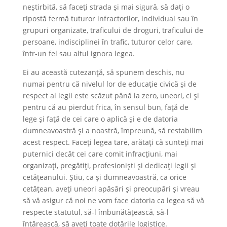
neștirbită, să faceți strada și mai sigură, să dați o
ripostă fermă tuturor infractorilor, individual sau în
grupuri organizate, traficului de droguri, traficului de
persoane, indisciplinei în trafic, tuturor celor care,
într-un fel sau altul ignora legea.
Ei au această cutezanță, să spunem deschis, nu
numai pentru că nivelul lor de educație civică și de
respect al legii este scăzut până la zero, uneori, ci și
pentru că au pierdut frica, în sensul bun, față de
lege și față de cei care o aplică și e de datoria
dumneavoastră și a noastră, împreună, să restabilim
acest respect. Faceți legea tare, arătați că sunteți mai
puternici decât cei care comit infracțiuni, mai
organizați, pregătiți, profesioniști și dedicați legii și
cetățeanului. Știu, ca și dumneavoastră, ca orice
cetățean, aveți uneori apăsări și preocupări și vreau
să vă asigur că noi ne vom face datoria ca legea să vă
respecte statutul, să-l îmbunătățească, să-l
întărească, să aveți toate dotările logistice.