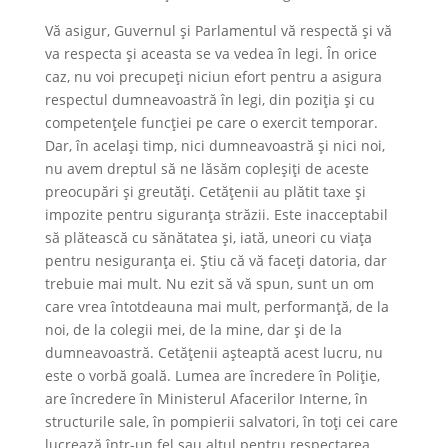
Vă asigur, Guvernul și Parlamentul vă respectă și vă
va respecta și aceasta se va vedea în legi. În orice
caz, nu voi precupeți niciun efort pentru a asigura
respectul dumneavoastră în legi, din poziția și cu
competențele funcției pe care o exercit temporar.
Dar, în același timp, nici dumneavoastră și nici noi,
nu avem dreptul să ne lăsăm copleșiți de aceste
preocupări și greutăți. Cetățenii au plătit taxe și
impozite pentru siguranța străzii. Este inacceptabil
să plătească cu sănătatea și, iată, uneori cu viața
pentru nesiguranța ei. Știu că vă faceți datoria, dar
trebuie mai mult. Nu ezit să vă spun, sunt un om
care vrea întotdeauna mai mult, performanță, de la
noi, de la colegii mei, de la mine, dar și de la
dumneavoastră. Cetățenii așteaptă acest lucru, nu
este o vorbă goală. Lumea are încredere în Poliție,
are încredere în Ministerul Afacerilor Interne, în
structurile sale, în pompierii salvatori, în toți cei care
lucrează într-un fel sau altul pentru respectarea