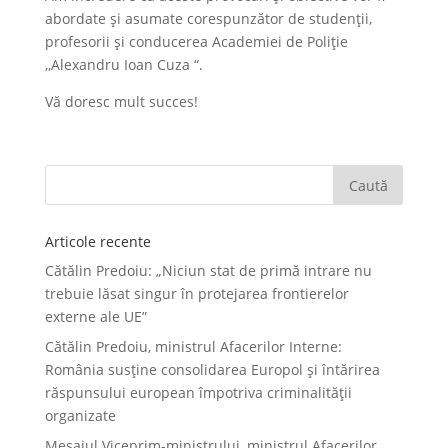
abordate și asumate corespunzător de studenții,
profesorii și conducerea Academiei de Poliție
,,Alexandru Ioan Cuza “.
Vă doresc mult succes!
Articole recente
Cătălin Predoiu: „Niciun stat de primă intrare nu
trebuie lăsat singur în protejarea frontierelor
externe ale UE”
Cătălin Predoiu, ministrul Afacerilor Interne:
România susține consolidarea Europol și întărirea
răspunsului european împotriva criminalității
organizate
Mesajul Viceprim-ministrului, ministrul Afacerilor