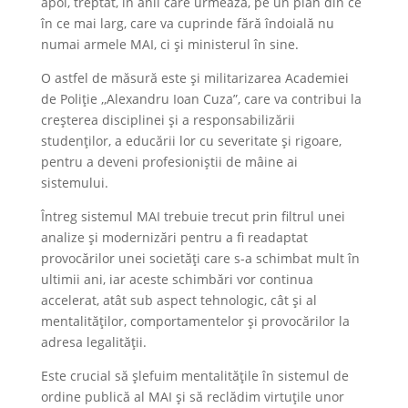
apoi, treptat, în anii care urmează, pe un plan din ce
în ce mai larg, care va cuprinde fără îndoială nu
numai armele MAI, ci și ministerul în sine.
O astfel de măsură este și militarizarea Academiei
de Poliție ,,Alexandru Ioan Cuza”, care va contribui la
creșterea disciplinei și a responsabilizării
studenților, a educării lor cu severitate și rigoare,
pentru a deveni profesioniștii de mâine ai
sistemului.
Întreg sistemul MAI trebuie trecut prin filtrul unei
analize și modernizări pentru a fi readaptat
provocărilor unei societăți care s-a schimbat mult în
ultimii ani, iar aceste schimbări vor continua
accelerat, atât sub aspect tehnologic, cât și al
mentalităților, comportamentelor și provocărilor la
adresa legalității.
Este crucial să șlefuim mentalitățile în sistemul de
ordine publică al MAI și să reclădim virtuțile unor