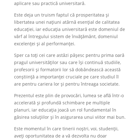
aplicare sau practică universitară.
Este deja un truism faptul că prosperitatea și
libertatea unei națiuni atârnă esențial de calitatea
educației, iar educația universitară este domeniul de
vârf al întregului sistem de învățământ, domeniul
excelenței și al performanței.
Sper ca toți cei care astăzi pășesc pentru prima oară
pragul universităților sau care își continuă studiile,
profesorii și formatorii lor să dobândească această
conștiință a importanței cruciale pe care studiul îl
are pentru cariera lor și pentru întreaga societate.
Prezentul este plin de provocări, lumea se află într-o
accelerată și profundă schimbare pe multiple
planuri, iar educația joacă un rol fundamental în
găsirea soluțiilor și în asigurarea unui viitor mai bun.
Este momentul în care tinerii noștri, voi, studenții,
aveți oportunitatea de a vă dezvolta nu doar