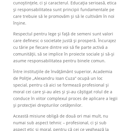
cunoștințele, ci și caracterul. Educația serioasă, etica
și responsabilitatea sunt principii fundamentale pe
care trebuie să le promovăm și să le cultivăm în noi
înșine.
Respectul pentru lege și față de semeni sunt valori
care definesc o societate justă și prosperă. Încurajez
cu tărie pe fiecare dintre voi să fie parte activă a
comunității, să se implice în proiecte sociale și să-și
asume responsabilitatea pentru binele comun.
Între instituțiile de învățământ superior, Academia
de Poliție „Alexandru Ioan Cuza” ocupă un loc
special, pentru că aici se formează profesional și
moral cei care și-au ales și și-au câștigat rolul de a
conduce în viitor complexul proces de aplicare a legii
și protecției drepturilor cetățenilor.
Această misiune obligă de două ori mai mult, nu
numai sub aspect tehnic – profesional, ci și sub
aspect etic și moral, pentru că cei ce veghează la