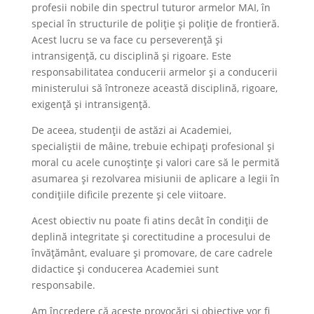
profesii nobile din spectrul tuturor armelor MAI, în
special în structurile de poliție și poliție de frontieră.
Acest lucru se va face cu perseverență și
intransigență, cu disciplină și rigoare. Este
responsabilitatea conducerii armelor și a conducerii
ministerului să întroneze această disciplină, rigoare,
exigență și intransigență.
De aceea, studenții de astăzi ai Academiei,
specialiștii de mâine, trebuie echipați profesional și
moral cu acele cunoștințe și valori care să le permită
asumarea și rezolvarea misiunii de aplicare a legii în
condițiile dificile prezente și cele viitoare.
Acest obiectiv nu poate fi atins decât în condiții de
deplină integritate și corectitudine a procesului de
învățământ, evaluare și promovare, de care cadrele
didactice și conducerea Academiei sunt
responsabile.
Am încredere că aceste provocări și obiective vor fi