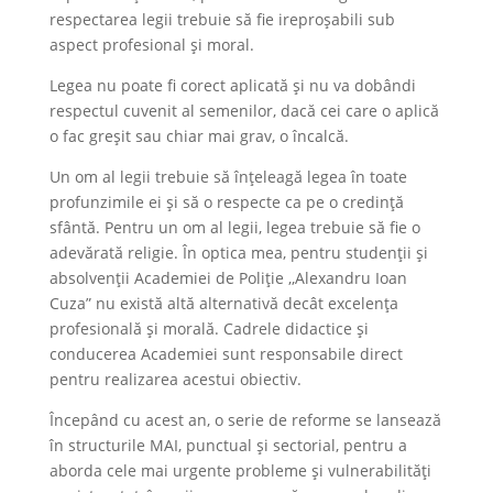
respectarea legii trebuie să fie ireproșabili sub
aspect profesional și moral.
Legea nu poate fi corect aplicată și nu va dobândi
respectul cuvenit al semenilor, dacă cei care o aplică
o fac greșit sau chiar mai grav, o încalcă.
Un om al legii trebuie să înțeleagă legea în toate
profunzimile ei și să o respecte ca pe o credință
sfântă. Pentru un om al legii, legea trebuie să fie o
adevărată religie. În optica mea, pentru studenții și
absolvenții Academiei de Poliție ,,Alexandru Ioan
Cuza” nu există altă alternativă decât excelența
profesională și morală. Cadrele didactice și
conducerea Academiei sunt responsabile direct
pentru realizarea acestui obiectiv.
Începând cu acest an, o serie de reforme se lansează
în structurile MAI, punctual și sectorial, pentru a
aborda cele mai urgente probleme și vulnerabilități