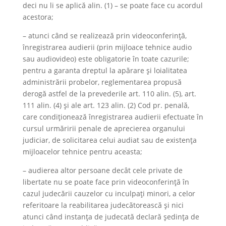
deci nu li se aplică alin. (1) – se poate face cu acordul
acestora;
– atunci când se realizează prin videoconferință,
înregistrarea audierii (prin mijloace tehnice audio
sau audiovideo) este obligatorie în toate cazurile;
pentru a garanta dreptul la apărare și loialitatea
administrării probelor, reglementarea propusă
derogă astfel de la prevederile art. 110 alin. (5), art.
111 alin. (4) și ale art. 123 alin. (2) Cod pr. penală,
care condiționează înregistrarea audierii efectuate în
cursul urmăririi penale de aprecierea organului
judiciar, de solicitarea celui audiat sau de existența
mijloacelor tehnice pentru aceasta;
– audierea altor persoane decât cele private de
libertate nu se poate face prin videoconferință în
cazul judecării cauzelor cu inculpați minori, a celor
referitoare la reabilitarea judecătorească și nici
atunci când instanța de judecată declară ședința de