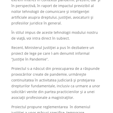
în perspectivă, în raport de impactul previzibil al
noilor tehnologii de comunicare și inteligenței
artificiale asupra dreptului, justiției, avocaturii și
profesiilor juridice în general.
În stilul impus de aceste tehnologii modului nostru
de viață, voi intra direct în subiect.
Recent, Ministerul Justiției a pus în dezbatere un
proiect de lege pe care l-am denumit informal
”Justiție în Pandemie”.
Proiectul s-a născut din preocuparea de a răspunde
provocărilor create de pandemie, urmărește
continuitatea în activitatea judiciară și protejarea
drepturilor fundamentale, inclusiv ca urmare a unor
solicitări venite din partea practicienilor și a unei
asociații profesionale a magistraților.
Proiectul propune reglementarea în domeniul
justiției a unor măsuri specifice, temporare,