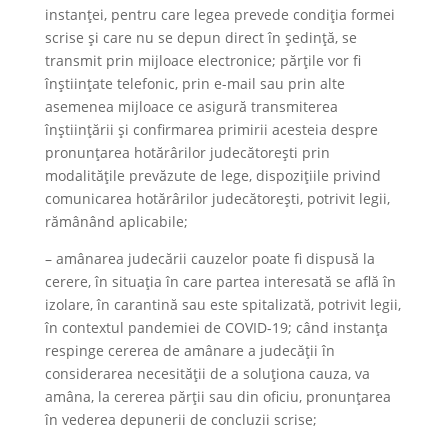
instanței, pentru care legea prevede condiția formei
scrise și care nu se depun direct în ședință, se
transmit prin mijloace electronice; părțile vor fi
înștiințate telefonic, prin e-mail sau prin alte
asemenea mijloace ce asigură transmiterea
înștiințării și confirmarea primirii acesteia despre
pronunțarea hotărârilor judecătorești prin
modalitățile prevăzute de lege, dispozițiile privind
comunicarea hotărârilor judecătorești, potrivit legii,
rămânând aplicabile;
– amânarea judecării cauzelor poate fi dispusă la
cerere, în situația în care partea interesată se află în
izolare, în carantină sau este spitalizată, potrivit legii,
în contextul pandemiei de COVID-19; când instanța
respinge cererea de amânare a judecății în
considerarea necesității de a soluționa cauza, va
amâna, la cererea părții sau din oficiu, pronunțarea
în vederea depunerii de concluzii scrise;