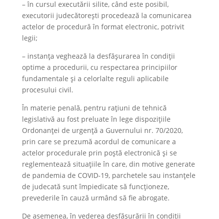
– în cursul executării silite, când este posibil,
executorii judecătorești procedează la comunicarea
actelor de procedură în format electronic, potrivit
legii;
– instanța veghează la desfășurarea în condiții
optime a procedurii, cu respectarea principiilor
fundamentale și a celorlalte reguli aplicabile
procesului civil.
În materie penală, pentru rațiuni de tehnică
legislativă au fost preluate în lege dispozițiile
Ordonanței de urgență a Guvernului nr. 70/2020,
prin care se prezumă acordul de comunicare a
actelor procedurale prin poștă electronică și se
reglementează situațiile în care, din motive generate
de pandemia de COVID-19, parchetele sau instanțele
de judecată sunt împiedicate să funcționeze,
prevederile în cauză urmând să fie abrogate.
De asemenea, în vederea desfășurării în condiții