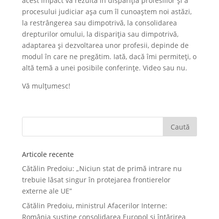
acest impact va rezulta în dispariția profesiilor și a
procesului judiciar așa cum îl cunoaștem noi astăzi,
la restrângerea sau dimpotrivă, la consolidarea
drepturilor omului, la dispariția sau dimpotrivă,
adaptarea și dezvoltarea unor profesii, depinde de
modul în care ne pregătim. Iată, dacă îmi permiteți, o
altă temă a unei posibile conferințe. Video sau nu.
Vă mulțumesc!
Articole recente
Cătălin Predoiu: „Niciun stat de primă intrare nu
trebuie lăsat singur în protejarea frontierelor
externe ale UE”
Cătălin Predoiu, ministrul Afacerilor Interne:
România susține consolidarea Europol și întărirea