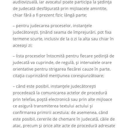
audiovizuală, iar avocatul poate participa la ședința
de judecată desfășurată prin mijloacele amintite,
chiar fără a fi prezent fizic lângă parte;
– pentru judecarea proceselor, instanțele
judecătorești, ținând seama de împrejurări, pot fixa
termene scurte, inclusiv de la o zi la alta sau chiar în
aceeași zi;
– lista proceselor întocmită pentru fiecare ședință de
judecată va cuprinde, de regulă, și intervalele orare
orientative pentru strigarea fiecărei cauze în parte,
citația cuprinzând mențiunea corespunzătoare;
– când este posibil, instanțele judecătorești
procedează la comunicarea actelor de procedură
prin telefax, poștă electronică sau prin alte mijloace
ce asigură transmiterea textului actului și
confirmarea primirii acestuia; de asemenea, când
este posibil, cererile de chemare în judecată, căile de
atac, precum și orice alte acte de procedură adresate