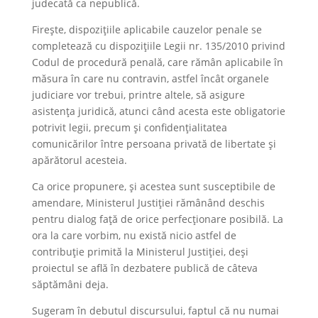
judecată ca nepublică.
Firește, dispozițiile aplicabile cauzelor penale se
completează cu dispozițiile Legii nr. 135/2010 privind
Codul de procedură penală, care rămân aplicabile în
măsura în care nu contravin, astfel încât organele
judiciare vor trebui, printre altele, să asigure
asistența juridică, atunci când acesta este obligatorie
potrivit legii, precum și confidențialitatea
comunicărilor între persoana privată de libertate și
apărătorul acesteia.
Ca orice propunere, și acestea sunt susceptibile de
amendare, Ministerul Justiției rămânând deschis
pentru dialog față de orice perfecționare posibilă. La
ora la care vorbim, nu există nicio astfel de
contribuție primită la Ministerul Justiției, deși
proiectul se află în dezbatere publică de câteva
săptămâni deja.
Sugeram în debutul discursului, faptul că nu numai