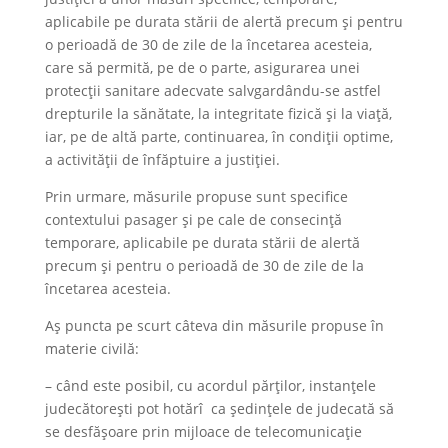
aplicabile pe durata stării de alertă precum și pentru
o perioadă de 30 de zile de la încetarea acesteia,
care să permită, pe de o parte, asigurarea unei
protecții sanitare adecvate salvgardându-se astfel
drepturile la sănătate, la integritate fizică și la viață,
iar, pe de altă parte, continuarea, în condiții optime,
a activității de înfăptuire a justiției.
Prin urmare, măsurile propuse sunt specifice
contextului pasager și pe cale de consecință
temporare, aplicabile pe durata stării de alertă
precum și pentru o perioadă de 30 de zile de la
încetarea acesteia.
Aș puncta pe scurt câteva din măsurile propuse în
materie civilă:
– când este posibil, cu acordul părților, instanțele
judecătorești pot hotărî ca ședințele de judecată să
se desfășoare prin mijloace de telecomunicație