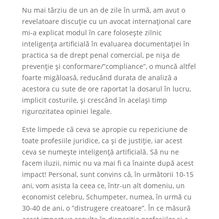
Nu mai târziu de un an de zile în urmă, am avut o
revelatoare discuție cu un avocat internațional care
mi-a explicat modul în care folosește zilnic
inteligența artificială în evaluarea documentației în
practica sa de drept penal comercial, pe nișa de
prevenție și conformare/”compliance”, o muncă altfel
foarte migăloasă, reducând durata de analiză a
acestora cu sute de ore raportat la dosarul în lucru,
implicit costurile, și crescând în același timp
rigurozitatea opiniei legale.
Este limpede că ceva se apropie cu repeziciune de
toate profesiile juridice, ca și de justiție, iar acest
ceva se numește inteligență artificială. Să nu ne
facem iluzii, nimic nu va mai fi ca înainte după acest
impact! Personal, sunt convins că, în următorii 10-15
ani, vom asista la ceea ce, într-un alt domeniu, un
economist celebru, Schumpeter, numea, în urmă cu
30-40 de ani, o ”distrugere creatoare”. În ce măsură