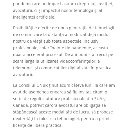
pandemia are un impact asupra dreptului, justiției,
avocaturii, ci și impactul noilor tehnologii și al
inteligenței artificiale.
Posibilitățile oferite de noua generație de tehnologii
de comunicare la distanță a modificat deja modul
nostru de viață sub toate aspectele, inclusiv
profesionale, chiar înainte de pandemie, aceasta
doar a accelerat procesul. De ani buni s-a trecut pe
scară largă la utilizarea videoconferințelor, a
telemuncii și comunicațiilor digitalizate în practica
avocaturii.
La Consiliul UNBR ținut acum câteva luni, la care am
avut de asemenea onoarea să fiu invitat, citam o
serie de reguli statutare profesionale din SUA și
Canada, potrivit cărora avocatul are obligația să
stăpânească aceste modalități de lucru, să probeze
dexterități în folosirea tehnologiei, pentru a primi
licența de liberă practică.