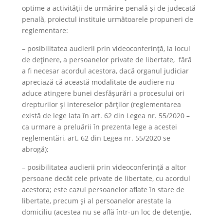
optime a activității de urmărire penală și de judecată
penală, proiectul instituie următoarele propuneri de
reglementare:
– posibilitatea audierii prin videoconferință, la locul
de deținere, a persoanelor private de libertate, fără
a fi necesar acordul acestora, dacă organul judiciar
apreciază că această modalitate de audiere nu
aduce atingere bunei desfășurări a procesului ori
drepturilor și intereselor părților (reglementarea
există de lege lata în art. 62 din Legea nr. 55/2020 –
ca urmare a preluării în prezenta lege a acestei
reglementări, art. 62 din Legea nr. 55/2020 se
abrogă);
– posibilitatea audierii prin videoconferință a altor
persoane decât cele private de libertate, cu acordul
acestora; este cazul persoanelor aflate în stare de
libertate, precum și al persoanelor arestate la
domiciliu (acestea nu se află într-un loc de detenție,