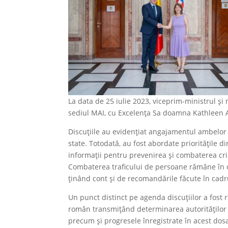
La data de 25 iulie 2023, viceprim-ministrul și 
sediul MAI, cu Excelenţa Sa doamna Kathleen A
Discuțiile au evidențiat angajamentul ambelor
state. Totodată, au fost abordate prioritățile di
informații pentru prevenirea și combaterea crimi
Combaterea traficului de persoane rămâne în c
ținând cont și de recomandările făcute în cad
Un punct distinct pe agenda discuțiilor a fost
român transmițând determinarea autorităților 
precum și progresele înregistrate în acest dos