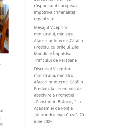
răspunsului european
împotriva criminalității
organizate
Mesajul Viceprim-
ministrului, ministrul
Afacerilor Interne, Cătălin
Predoiu, cu prilejul Zilei
Mondiale Împotriva
a
Traficului de Persoane
.
Discursul Viceprim-
ministrului, ministrul
Afacerilor Interne, Cătălin
Predoiu, la ceremonia de
absolvire a Promoției
„Constantin Brâncuși”- a
Academiei de Poliție
ul
„Alexandru Ioan Cuza”- 29
,
iulie 2026
ău