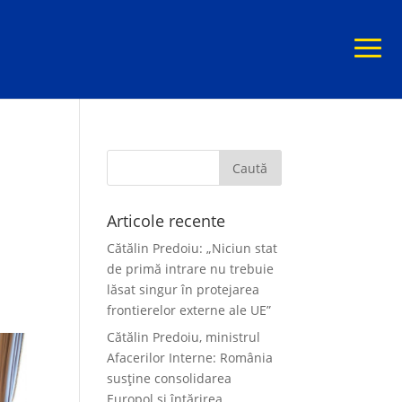
Articole recente
Cătălin Predoiu: „Niciun stat
de primă intrare nu trebuie
lăsat singur în protejarea
frontierelor externe ale UE”
Cătălin Predoiu, ministrul
Afacerilor Interne: România
susține consolidarea
Europol și întărirea