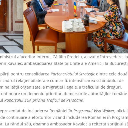
ministrul afacerilor interne, Cătălin Predoiu, a avut o întrevedere, l
nn Kavalec, ambasadoarea Statelor Unite ale Americii la București
 părți pentru consolidarea
Parteneriatului Strategic
dintre cele două
n cadrul relației bilaterale cum ar fi: intensificarea schimbului de
nalității organizate, a migrației ilegale, a traficului de droguri.
ontinuare un domeniu prioritar, demersurile autorităților române
rul
Raportului SUA privind Traficul de Persoane.
 reprezentat de includerea României în
Programul Visa Waiver,
oficial
de continuare a eforturilor vizând includerea României în Program
ar. La rândul său, doamna ambasador Kavalec a reiterat sprijinul s