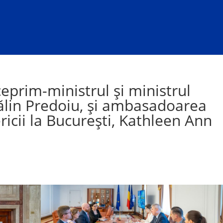
ceprim-ministrul și ministrul
tălin Predoiu, și ambasadoarea
ricii la București, Kathleen Ann