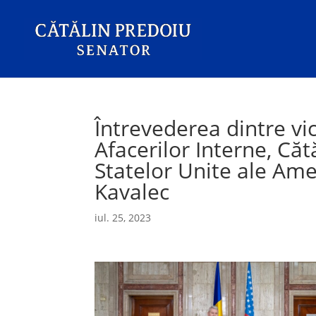
Întrevederea dintre vi
Afacerilor Interne, Că
Statelor Unite ale Ame
Kavalec
iul. 25, 2023