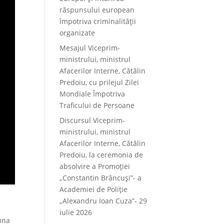
răspunsului european
împotriva criminalității
organizate
Mesajul Viceprim-
ministrului, ministrul
Afacerilor Interne, Cătălin
Predoiu, cu prilejul Zilei
Mondiale Împotriva
Traficului de Persoane
Discursul Viceprim-
ministrului, ministrul
Afacerilor Interne, Cătălin
Predoiu, la ceremonia de
absolvire a Promoției
„Constantin Brâncuși”- a
Academiei de Poliție
„Alexandru Ioan Cuza”- 29
e
iulie 2026
luna