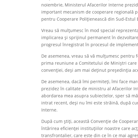
noiembrie, Ministerul Afacerilor Interne prezi
important mecanism de cooperare regională poli
pentru Cooperare Polițienească din Sud-Estul 
Vreau să mulțumesc în mod special reprezentan
implicarea și sprijinul permanent în dezvoltare
progresul înregistrat în procesul de implemen
De asemenea, vreau să vă mulțumesc pentru foa
prima reuniune a Comitetului de Miniștri care
convenției, deși am mai deținut președinția ace
De asemenea, dacă îmi permiteți, îmi face mar
prezidez în calitate de ministru al Afacerilor I
abordarea mea asupra subiectelor, sper să mă 
intrat recent, deși nu îmi este străină, după cu
Interne.
După cum știți, această Convenție de Cooperare
întărirea eficienței instituțiilor noastre care 
transfrontalier, care este din ce în ce mai agre