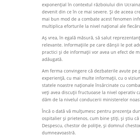
exponențial în contextul războiului din Ucrain
devenit din ce în ce mai severe. Și de aceea cr
mai bun mod de a combate acest fenomen infracț
multiplica eforturile la nivel național ale fiec
Aș vrea, în egală măsură, să salut reprezentanț
relevante. Informațiile pe care dânșii le pot a
practici și de informații vor avea un efect de mu
adăugată.
Am ferma convingere că dezbaterile avute pe p
experiență, cu mai multe informații, cu o viziu
statele noastre naționale însărcinate cu comba
veți avea discuții fructuoase la nivel operativ c
dăm de la nivelul conducerii ministerelor noas
Încă o dată vă mulțumesc pentru prezența dumn
ospitalier și prietenos, cum bine știți, și știu
Despescu, chestor de poliție, și domnul chesto
dumneavoastră.