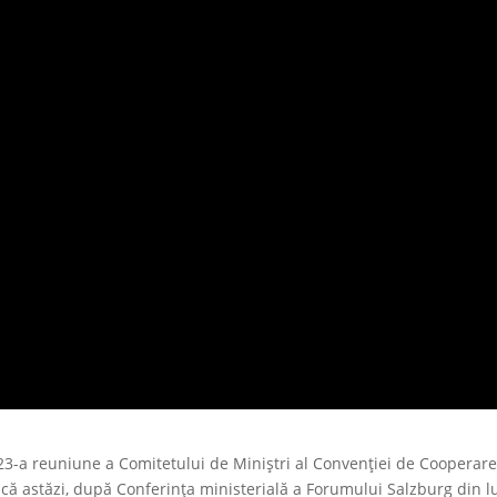
23-a reuniune a Comitetului de Miniștri al Convenției de Cooperar
că astăzi, după Conferința ministerială a Forumului Salzburg din 