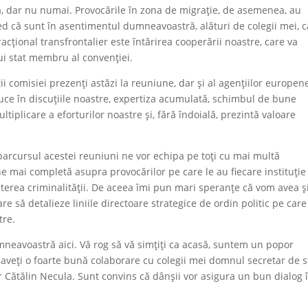
a, dar nu numai. Provocările în zona de migrație, de asemenea, au
ed că sunt în asentimentul dumneavoastră, alături de colegii mei, c
ional transfrontalier este întărirea cooperării noastre, care va
ărui stat membru al convenției.
ii comisiei prezenți astăzi la reuniune, dar și al agențiilor europen
duce în discuțiile noastre, expertiza acumulată, schimbul de bune
ltiplicare a eforturilor noastre și, fără îndoială, prezintă valoare
arcursul acestei reuniuni ne vor echipa pe toți cu mai multă
ne mai completă asupra provocărilor pe care le au fiecare instituție
terea criminalității. De aceea îmi pun mari speranțe că vom avea ș
are să detalieze liniile directoare strategice de ordin politic pe care
tre.
eavoastră aici. Vă rog să vă simțiți ca acasă, suntem un popor
 că aveți o foarte bună colaborare cu colegii mei domnul secretar de s
r Cătălin Necula. Sunt convins că dânșii vor asigura un bun dialog 