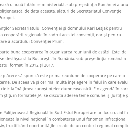
dează o nouă întâlnire ministerială, sub președinția României a unu
țienească, de data aceasta, alături de Secretariatul Convenției
Europei.
ților Secretariatului Convenției și domnului Karl Lesjak pentru
a cooperării regionale în cadrul acestei convenții, dar și pentru
tare a acordului Convenției Prüm.
rte buna cooperarea în organizarea reuniunii de astăzi. Este, de 
 se desfășoară la București, în România, sub președinția română a
stui format, în 2012 și 2017.
e plăcere să spun că este prima reuniune de cooperare pe care o
nterne. De aceea vă și cer mai multă înțelegere în felul în care evalu
ridic la înălțimea cunoștințelor dumneavoastră. E o agendă în ca
m știți, în formatele JAI se discută adesea teme comune, și Justiție ș
 Polițienească Regională în Sud-Estul Europei are un loc crucial î
acționează la nivel național în combaterea unui fenomen infracțional
siv, fructificând oportunitățile create de un context regional compli