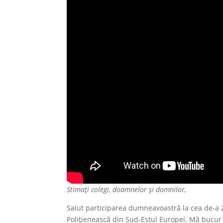
Stimați colegi, doamnelor și domnilor,
Salut participarea dumneavoastră la cea de-a 
Polițienească din Sud-Estul Europei. Mă bucur 