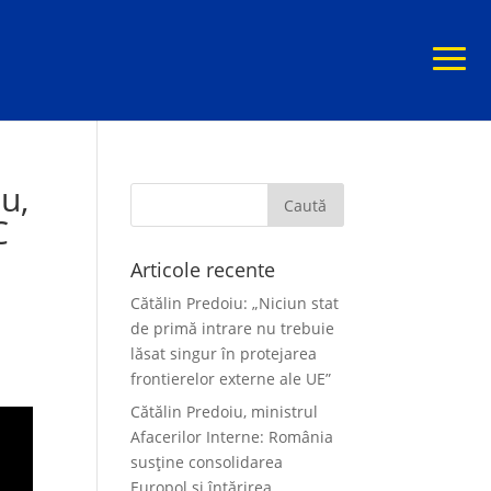
u,
C
Articole recente
Cătălin Predoiu: „Niciun stat
de primă intrare nu trebuie
lăsat singur în protejarea
frontierelor externe ale UE”
Cătălin Predoiu, ministrul
Afacerilor Interne: România
susține consolidarea
Europol și întărirea