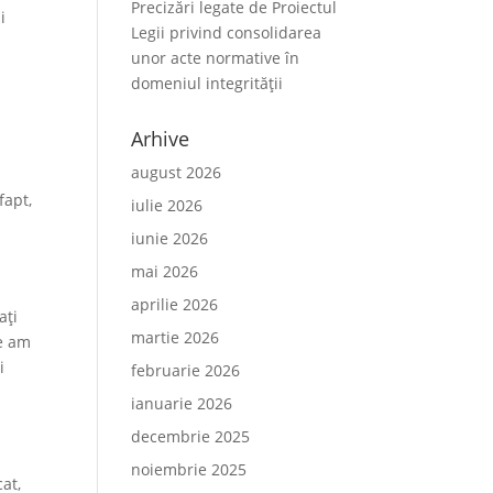
Precizări legate de Proiectul
i
Legii privind consolidarea
unor acte normative în
domeniul integrității
Arhive
august 2026
fapt,
iulie 2026
iunie 2026
mai 2026
aprilie 2026
ați
martie 2026
re am
i
februarie 2026
ianuarie 2026
n
decembrie 2025
noiembrie 2025
cat,