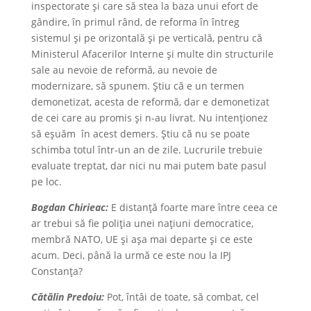
inspectorate și care să stea la baza unui efort de
gândire, în primul rând, de reforma în întreg
sistemul și pe orizontală și pe verticală, pentru că
Ministerul Afacerilor Interne și multe din structurile
sale au nevoie de reformă, au nevoie de
modernizare, să spunem. Ştiu că e un termen
demonetizat, acesta de reformă, dar e demonetizat
de cei care au promis și n-au livrat. Nu intenționez
să eșuăm în acest demers. Știu că nu se poate
schimba totul într-un an de zile. Lucrurile trebuie
evaluate treptat, dar nici nu mai putem bate pasul
pe loc.
Bogdan Chirieac:
E distanță foarte mare între ceea ce
ar trebui să fie poliția unei națiuni democratice,
membră NATO, UE și așa mai departe şi ce este
acum. Deci, până la urmă ce este nou la IPJ
Constanţa?
Cătălin Predoiu:
Pot, întâi de toate, să combat, cel