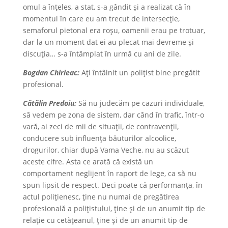
omul a înțeles, a stat, s-a gândit și a realizat că în
momentul în care eu am trecut de intersecție,
semaforul pietonal era roșu, oamenii erau pe trotuar,
dar la un moment dat ei au plecat mai devreme și
discuția… s-a întâmplat în urmă cu ani de zile.
Bogdan Chirieac:
Ați întâlnit un polițist bine pregătit
profesional.
Cătălin Predoiu:
Să nu judecăm pe cazuri individuale,
să vedem pe zona de sistem, dar când în trafic, într-o
vară, ai zeci de mii de situații, de contravenții,
conducere sub influența băuturilor alcoolice,
drogurilor, chiar după Vama Veche, nu au scăzut
aceste cifre. Asta ce arată că există un
comportament neglijent în raport de lege, ca să nu
spun lipsit de respect. Deci poate că performanța, în
actul polițienesc, ține nu numai de pregătirea
profesională a polițistului, ține și de un anumit tip de
relație cu cetățeanul, ține și de un anumit tip de