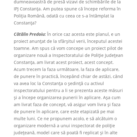
dumneavoastră de presă vizavi de schimbările de la
IPJ Constanța. Am putea spune că începe reforma în
Poliția Română, odată cu ceea ce s-a întâmplat la
Constanța?
Cătălin Predoiu:
În orice caz acesta este planul, e un
proiect anunțat de la sfârșitul verii, începutul acestei
toamne. Am spus că vom concepe un proiect pilot de
organizare nouă a Inspectoratului de Poliție Județean
Constanța, am livrat acest proiect, acest concept.
Acum trecem la faza următoare, la faza de aplicare,
de punere în practică, începând chiar de astăzi, când
va avea loc la Constanța o ședință cu activul
inspectoratului pentru a li se prezenta aceste măsuri
și a începe organizarea punerii în aplicare. Așa cum
am livrat faza de concept, vă asigur vom livra și faza
de punere în aplicare, care este etapizată pe mai
multe luni. Ce ne propunem acolo, e să alcătuim o
organizare modernă a unui inspectorat de poliție
județeană, model care să poată fi replicat și în alte