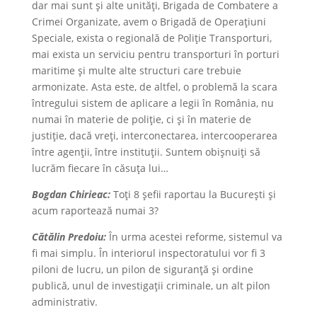
dar mai sunt și alte unități, Brigada de Combatere a
Crimei Organizate, avem o Brigadă de Operațiuni
Speciale, exista o regională de Poliție Transporturi,
mai exista un serviciu pentru transporturi în porturi
maritime și multe alte structuri care trebuie
armonizate. Asta este, de altfel, o problemă la scara
întregului sistem de aplicare a legii în România, nu
numai în materie de poliție, ci și în materie de
justiție, dacă vreți, interconectarea, intercooperarea
între agenții, între instituții. Suntem obișnuiți să
lucrăm fiecare în căsuța lui…
Bogdan Chirieac:
Toți 8 șefii raportau la Bucureşti și
acum raportează numai 3?
Cătălin Predoiu:
În urma acestei reforme, sistemul va
fi mai simplu. În interiorul inspectoratului vor fi 3
piloni de lucru, un pilon de siguranță și ordine
publică, unul de investigații criminale, un alt pilon
administrativ.