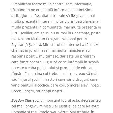
Simplificăm foarte mult, centralizăm informația,
răspândim pe orizontală informația, optimizăm
atribuțiunile. Rezultatul trebuie să fie și va fi: mai
multă prezență în teren, inclusiv prin patrulare, mai
multă prezență în comunitate, mai multă prezență în
jurul școlilor, am spus, nu numai în Constanța, peste
tot. Noi am făcut un Program Național pentru
Siguranță Școlară, Ministerul de Interne l-a făcut. A
chemat în jurul mesei mai multe ministere, au
răspuns pozitiv, mulțumesc, dar este un program
care funcționează. Sigur că ce se întâmplă în școală
nu este treaba polițistului și procesul de educație
rămâne în sarcina cui trebuie, dar nu vreau să mai
văd în jurul școlii infractori care vând droguri, care
vând băuturi alcoolice, care corup moral elevii noștri,
liceenii noștri, studenții noștri.
Bogdan Chirieac:
E important lucrul ăsta, deci sunteți
cel mai longeviv ministru al Justiției pe care l-a avut
România și rezultatele s-au văzut. Mai trebuia, în