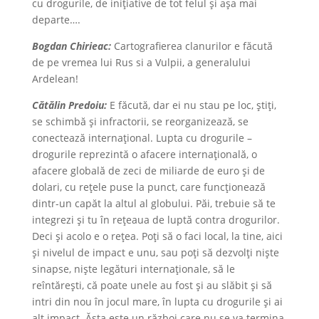
cu drogurile, de inițiative de tot felul și așa mai
departe….
Bogdan Chirieac:
Cartografierea clanurilor e făcută
de pe vremea lui Rus si a Vulpii, a generalului
Ardelean!
Cătălin Predoiu:
E făcută, dar ei nu stau pe loc, știți,
se schimbă și infractorii, se reorganizează, se
conectează internațional. Lupta cu drogurile –
drogurile reprezintă o afacere internațională, o
afacere globală de zeci de miliarde de euro și de
dolari, cu rețele puse la punct, care funcționează
dintr-un capăt la altul al globului. Păi, trebuie să te
integrezi și tu în rețeaua de luptă contra drogurilor.
Deci și acolo e o rețea. Poți să o faci local, la tine, aici
și nivelul de impact e unu, sau poți să dezvolți niște
sinapse, niște legături internaționale, să le
reîntărești, că poate unele au fost și au slăbit şi să
intri din nou în jocul mare, în lupta cu drogurile şi ai
alt impact. Ăsta este un război care nu se va termina.