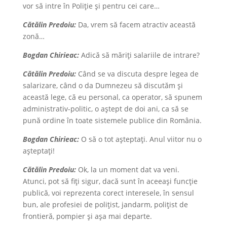
vor să intre în Poliție și pentru cei care…
Cătălin Predoiu:
Da, vrem să facem atractiv această
zonă…
Bogdan Chirieac:
Adică să măriți salariile de intrare?
Cătălin Predoiu:
Când se va discuta despre legea de
salarizare, când o da Dumnezeu să discutăm și
această lege, că eu personal, ca operator, să spunem
administrativ-politic, o aștept de doi ani, ca să se
pună ordine în toate sistemele publice din România.
Bogdan Chirieac:
O să o tot așteptați. Anul viitor nu o
aşteptaţi!
Cătălin Predoiu:
Ok, la un moment dat va veni.
Atunci, pot să fiți sigur, dacă sunt în aceeași funcție
publică, voi reprezenta corect interesele, în sensul
bun, ale profesiei de polițist, jandarm, polițist de
frontieră, pompier și așa mai departe.