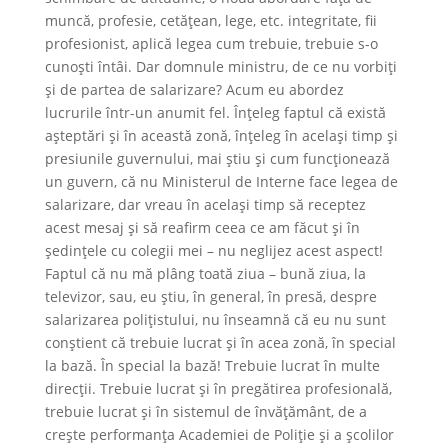
muncă, profesie, cetățean, lege, etc. integritate, fii
profesionist, aplică legea cum trebuie, trebuie s-o
cunoști întâi. Dar domnule ministru, de ce nu vorbiți
şi de partea de salarizare? Acum eu abordez
lucrurile într-un anumit fel. Înțeleg faptul că există
așteptări și în această zonă, înțeleg în același timp și
presiunile guvernului, mai știu și cum funcționează
un guvern, că nu Ministerul de Interne face legea de
salarizare, dar vreau în același timp să receptez
acest mesaj și să reafirm ceea ce am făcut şi în
ședințele cu colegii mei – nu neglijez acest aspect!
Faptul că nu mă plâng toată ziua – bună ziua, la
televizor, sau, eu știu, în general, în presă, despre
salarizarea polițistului, nu înseamnă că eu nu sunt
conștient că trebuie lucrat și în acea zonă, în special
la bază. În special la bază! Trebuie lucrat în multe
direcții. Trebuie lucrat și în pregătirea profesională,
trebuie lucrat și în sistemul de învățământ, de a
crește performanța Academiei de Poliție și a şcolilor