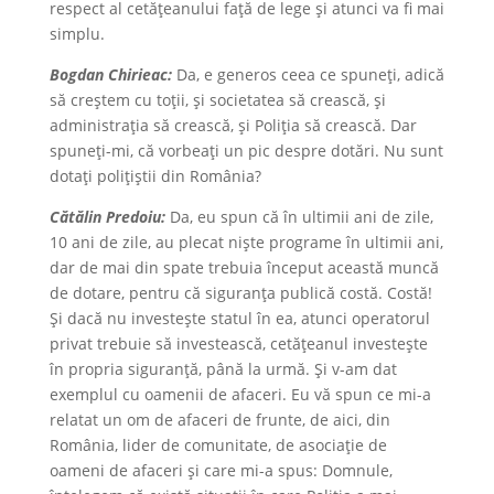
respect al cetățeanului față de lege și atunci va fi mai
simplu.
Bogdan Chirieac:
Da, e generos ceea ce spuneți, adică
să creştem cu toții, și societatea să crească, și
administrația să crească, și Poliția să crească. Dar
spuneți-mi, că vorbeați un pic despre dotări. Nu sunt
dotați polițiștii din România?
Cătălin Predoiu:
Da, eu spun că în ultimii ani de zile,
10 ani de zile, au plecat niște programe în ultimii ani,
dar de mai din spate trebuia început această muncă
de dotare, pentru că siguranța publică costă. Costă!
Şi dacă nu investește statul în ea, atunci operatorul
privat trebuie să investească, cetățeanul investește
în propria siguranță, până la urmă. Şi v-am dat
exemplul cu oamenii de afaceri. Eu vă spun ce mi-a
relatat un om de afaceri de frunte, de aici, din
România, lider de comunitate, de asociație de
oameni de afaceri și care mi-a spus: Domnule,