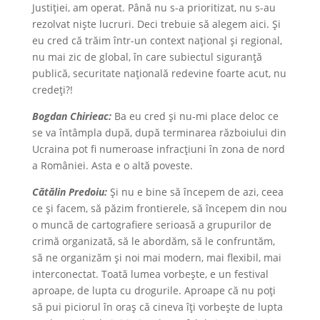
Justiției, am operat. Până nu s-a prioritizat, nu s-au
rezolvat niște lucruri. Deci trebuie să alegem aici. Și
eu cred că trăim într-un context național și regional,
nu mai zic de global, în care subiectul siguranță
publică, securitate națională redevine foarte acut, nu
credeți?!
Bogdan Chirieac:
Ba eu cred și nu-mi place deloc ce
se va întâmpla după, după terminarea războiului din
Ucraina pot fi numeroase infracțiuni în zona de nord
a României. Asta e o altă poveste.
Cătălin Predoiu:
Şi nu e bine să începem de azi, ceea
ce și facem, să păzim frontierele, să începem din nou
o muncă de cartografiere serioasă a grupurilor de
crimă organizată, să le abordăm, să le confruntăm,
să ne organizăm și noi mai modern, mai flexibil, mai
interconectat. Toată lumea vorbește, e un festival
aproape, de lupta cu drogurile. Aproape că nu poți
să pui piciorul în oraș că cineva îți vorbește de lupta