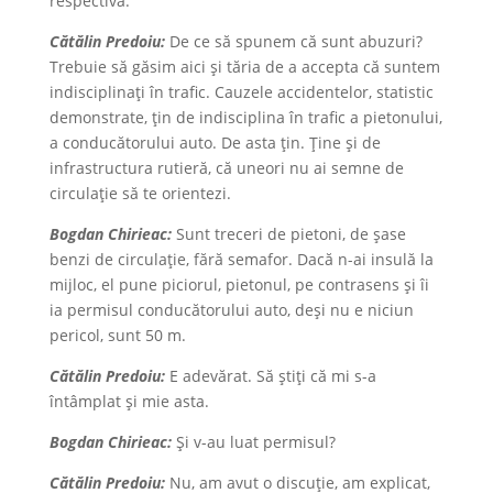
respectivă.
Cătălin Predoiu:
De ce să spunem că sunt abuzuri?
Trebuie să găsim aici și tăria de a accepta că suntem
indisciplinați în trafic. Cauzele accidentelor, statistic
demonstrate, țin de indisciplina în trafic a pietonului,
a conducătorului auto. De asta țin. Ține și de
infrastructura rutieră, că uneori nu ai semne de
circulație să te orientezi.
Bogdan Chirieac:
Sunt treceri de pietoni, de șase
benzi de circulație, fără semafor. Dacă n-ai insulă la
mijloc, el pune piciorul, pietonul, pe contrasens și îi
ia permisul conducătorului auto, deși nu e niciun
pericol, sunt 50 m.
Cătălin Predoiu:
E adevărat. Să știți că mi s-a
întâmplat și mie asta.
Bogdan Chirieac:
Și v-au luat permisul?
Cătălin Predoiu:
Nu, am avut o discuție, am explicat,