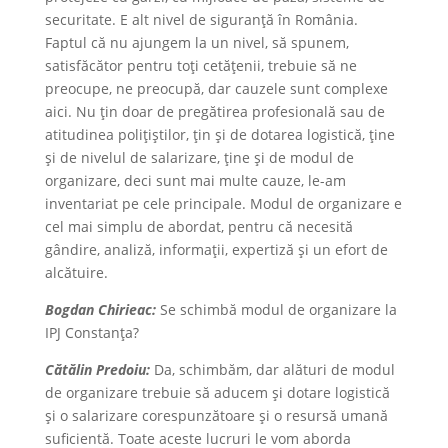
securitate. E alt nivel de siguranță în România.
Faptul că nu ajungem la un nivel, să spunem,
satisfăcător pentru toți cetățenii, trebuie să ne
preocupe, ne preocupă, dar cauzele sunt complexe
aici. Nu țin doar de pregătirea profesională sau de
atitudinea polițiștilor, ţin și de dotarea logistică, ține
și de nivelul de salarizare, ţine și de modul de
organizare, deci sunt mai multe cauze, le-am
inventariat pe cele principale. Modul de organizare e
cel mai simplu de abordat, pentru că necesită
gândire, analiză, informații, expertiză și un efort de
alcătuire.
Bogdan Chirieac:
Se schimbă modul de organizare la
IPJ Constanța?
Cătălin Predoiu:
Da, schimbăm, dar alături de modul
de organizare trebuie să aducem și dotare logistică
și o salarizare corespunzătoare și o resursă umană
suficientă. Toate aceste lucruri le vom aborda