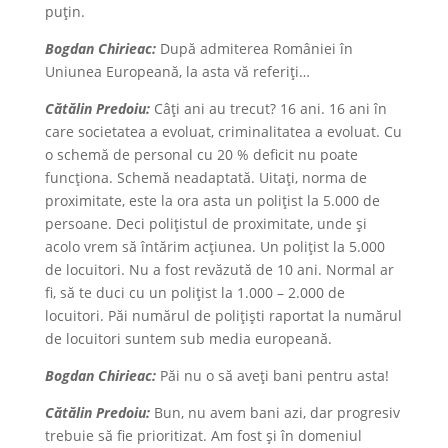
puțin.
Bogdan Chirieac:
După admiterea României în
Uniunea Europeană, la asta vă referiţi…
Cătălin Predoiu:
Câți ani au trecut? 16 ani. 16 ani în
care societatea a evoluat, criminalitatea a evoluat. Cu
o schemă de personal cu 20 % deficit nu poate
funcționa. Schemă neadaptată. Uitați, norma de
proximitate, este la ora asta un polițist la 5.000 de
persoane. Deci polițistul de proximitate, unde și
acolo vrem să întărim acțiunea. Un polițist la 5.000
de locuitori. Nu a fost revăzută de 10 ani. Normal ar
fi, să te duci cu un polițist la 1.000 – 2.000 de
locuitori. Păi numărul de polițiști raportat la numărul
de locuitori suntem sub media europeană.
Bogdan Chirieac:
Păi nu o să aveți bani pentru asta!
Cătălin Predoiu:
Bun, nu avem bani azi, dar progresiv
trebuie să fie prioritizat. Am fost și în domeniul