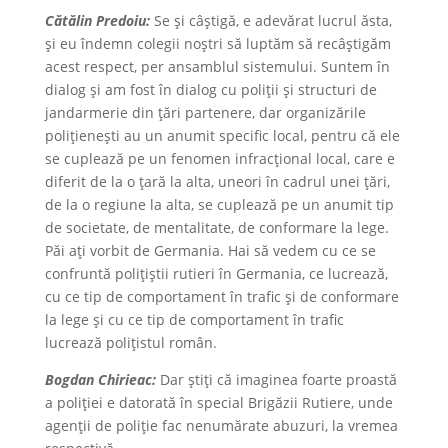
Cătălin Predoiu:
Se și câștigă, e adevărat lucrul ăsta,
și eu îndemn colegii noștri să luptăm să recâștigăm
acest respect, per ansamblul sistemului. Suntem în
dialog și am fost în dialog cu poliții și structuri de
jandarmerie din țări partenere, dar organizările
polițienești au un anumit specific local, pentru că ele
se cuplează pe un fenomen infracțional local, care e
diferit de la o țară la alta, uneori în cadrul unei țări,
de la o regiune la alta, se cuplează pe un anumit tip
de societate, de mentalitate, de conformare la lege.
Păi ați vorbit de Germania. Hai să vedem cu ce se
confruntă polițiștii rutieri în Germania, ce lucrează,
cu ce tip de comportament în trafic și de conformare
la lege și cu ce tip de comportament în trafic
lucrează polițistul român.
Bogdan Chirieac:
Dar știți că imaginea foarte proastă
a poliției e datorată în special Brigăzii Rutiere, unde
agenții de poliție fac nenumărate abuzuri, la vremea