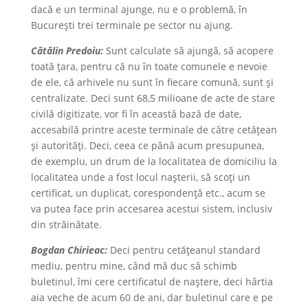
dacă e un terminal ajunge, nu e o problemă, în
București trei terminale pe sector nu ajung.
Cătălin Predoiu:
Sunt calculate să ajungă, să acopere
toată țara, pentru că nu în toate comunele e nevoie
de ele, că arhivele nu sunt în fiecare comună, sunt și
centralizate. Deci sunt 68,5 milioane de acte de stare
civilă digitizate, vor fi în această bază de date,
accesabilă printre aceste terminale de către cetățean
și autorități. Deci, ceea ce până acum presupunea,
de exemplu, un drum de la localitatea de domiciliu la
localitatea unde a fost locul nașterii, să scoți un
certificat, un duplicat, corespondență etc., acum se
va putea face prin accesarea acestui sistem, inclusiv
din străinătate.
Bogdan Chirieac:
Deci pentru cetățeanul standard
mediu, pentru mine, când mă duc să schimb
buletinul, îmi cere certificatul de naștere, deci hârtia
aia veche de acum 60 de ani, dar buletinul care e pe