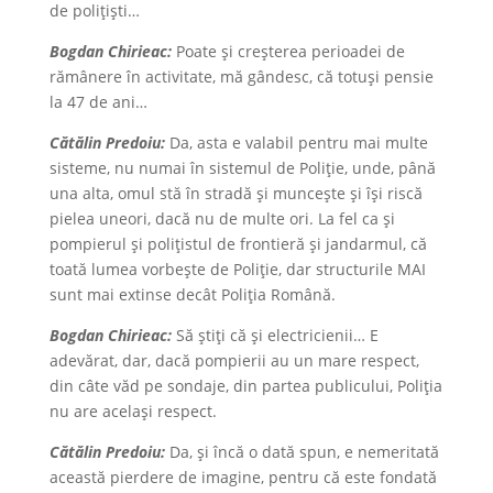
de poliţişti…
Bogdan Chirieac:
Poate şi creşterea perioadei de
rămânere în activitate, mă gândesc, că totuşi pensie
la 47 de ani…
Cătălin Predoiu:
Da, asta e valabil pentru mai multe
sisteme, nu numai în sistemul de Poliție, unde, până
una alta, omul stă în stradă și muncește și își riscă
pielea uneori, dacă nu de multe ori. La fel ca și
pompierul și polițistul de frontieră și jandarmul, că
toată lumea vorbește de Poliție, dar structurile MAI
sunt mai extinse decât Poliţia Română.
Bogdan Chirieac:
Să ştiţi că şi electricienii… E
adevărat, dar, dacă pompierii au un mare respect,
din câte văd pe sondaje, din partea publicului, Poliția
nu are același respect.
Cătălin Predoiu:
Da, şi încă o dată spun, e nemeritată
această pierdere de imagine, pentru că este fondată