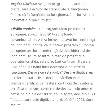
Bogdan Chirieac:
Aveți un program nou, acesta de
digitalizare a actelor de stare civile. E funcţional?
Pentru că în România nu funcţionează niciun sistem
informatic, după cum ştiţi.
Cătălin Predoiu:
E un program făcut pe fonduri
europene, aproximativ 80 % sunt fonduri
nerambursabile. A fost încheiat, a avut loc conferința
de închidere, pentru că la fiecare program cu fonduri
europene are loc o conferință de deschidere și de
închidere. Acum se intră în faza de pregătire a
operatorilor și da, este prevăzut ca în următoarele
luni, până la finalul lunii decembrie, să intre în
funcțiune. Despre ce este vorba? Despre digitizarea
actelor de stare civilă, deci, hai să dăm exemple
clasice – certificat de naștere, certificat de căsătorie,
certificat de divorț, certificat de deces, acolo unde e
cazul, pe o plajă de 100 de ani în spate, deci din 1921
în spate sunt acte digitizate la zi, până în 2021. Sunt
făcute!