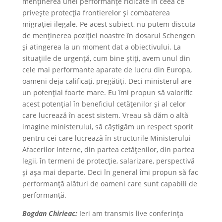
menținerea unei performanțe ridicate în ceea ce
privește protecția frontierelor și combaterea
migrației ilegale. Pe acest subiect, nu putem discuta
de menținerea poziției noastre în dosarul Schengen
și atingerea la un moment dat a obiectivului. La
situațiile de urgență, cum bine știți, avem unul din
cele mai performante aparate de lucru din Europa,
oameni deja calificați, pregătiți. Deci ministerul are
un potențial foarte mare. Eu îmi propun să valorific
acest potențial în beneficiul cetățenilor și al celor
care lucrează în acest sistem. Vreau să dăm o altă
imagine ministerului, să câștigăm un respect sporit
pentru cei care lucrează în structurile Ministerului
Afacerilor Interne, din partea cetățenilor, din partea
legii, în termeni de protecție, salarizare, perspectivă
și așa mai departe. Deci în general îmi propun să fac
performanță alături de oameni care sunt capabili de
performanță.
Bogdan Chirieac:
Ieri am transmis live conferința