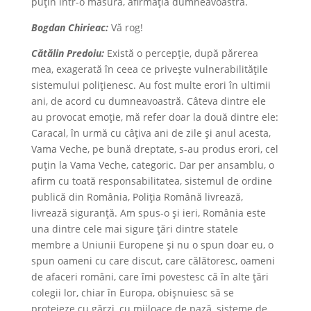
puțin într-o măsură, afirmația dumneavoastră.
Bogdan Chirieac:
Vă rog!
Cătălin Predoiu:
Există o percepție, după părerea
mea, exagerată în ceea ce privește vulnerabilitățile
sistemului polițienesc. Au fost multe erori în ultimii
ani, de acord cu dumneavoastră. Câteva dintre ele
au provocat emoție, mă refer doar la două dintre ele:
Caracal, în urmă cu câțiva ani de zile și anul acesta,
Vama Veche, pe bună dreptate, s-au produs erori, cel
puțin la Vama Veche, categoric. Dar per ansamblu, o
afirm cu toată responsabilitatea, sistemul de ordine
publică din România, Poliția Română livrează,
livrează siguranță. Am spus-o și ieri, România este
una dintre cele mai sigure țări dintre statele
membre a Uniunii Europene și nu o spun doar eu, o
spun oameni cu care discut, care călătoresc, oameni
de afaceri români, care îmi povestesc că în alte țări
colegii lor, chiar în Europa, obișnuiesc să se
protejeze cu gărzi, cu mijloace de pază, sisteme de