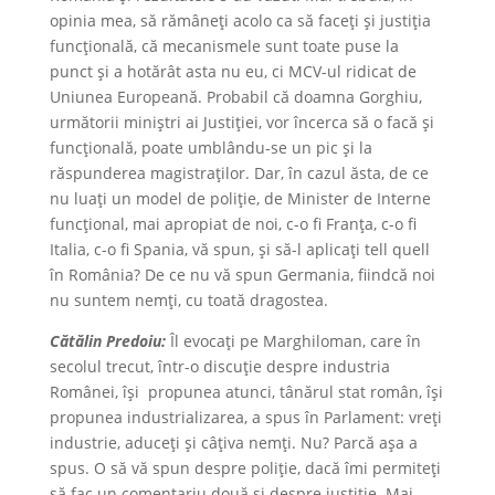
opinia mea, să rămâneți acolo ca să faceți și justiția
funcțională, că mecanismele sunt toate puse la
punct și a hotărât asta nu eu, ci MCV-ul ridicat de
Uniunea Europeană. Probabil că doamna Gorghiu,
următorii miniștri ai Justiției, vor încerca să o facă și
funcțională, poate umblându-se un pic și la
răspunderea magistraților. Dar, în cazul ăsta, de ce
nu luați un model de poliție, de Minister de Interne
funcțional, mai apropiat de noi, c-o fi Franța, c-o fi
Italia, c-o fi Spania, vă spun, și să-l aplicați tell quell
în România? De ce nu vă spun Germania, fiindcă noi
nu suntem nemți, cu toată dragostea.
Cătălin Predoiu:
Îl evocați pe Marghiloman, care în
secolul trecut, într-o discuție despre industria
Românei, își propunea atunci, tânărul stat român, își
propunea industrializarea, a spus în Parlament: vreți
industrie, aduceți și câțiva nemți. Nu? Parcă așa a
spus. O să vă spun despre poliție, dacă îmi permiteți
să fac un comentariu două și despre justiție. Mai