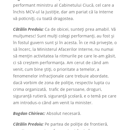
performant ministru al Cabinetului Ciucă, cel care a
închis MCV-ul la Justiție, dar am pariat că la Interne
vă poticniți, cu toată dragostea.
Cătălin Predoiu:
Ca de obicei, sunteți prea amabil. Vă
mulțumesc! Sunt mulți colegi performanți, au fost și
în fostul guvern sunt și în acesta. În ce mă privește, o
să încerc, la Ministerul Afacerilor Interne, nu numai
să mențin activitatea la ritmurile pe care le-am găsit,
ci să creștem performanța. Am cerut de când am
venit, cum bine știți, o prioritate a temelor, a
fenomenelor infracționale care trebuie abordate,
dacă vorbim de zona de poliție, respectiv lupta cu
crima organizată, trafic de persoane, droguri,
siguranță rutieră, siguranță școlară, e o temă pe care
am introdus-o când am venit la minister.
Bogdan Chirieac:
Absolut necesară.
Cătălin Predoiu:
Pe partea de poliție de frontieră,