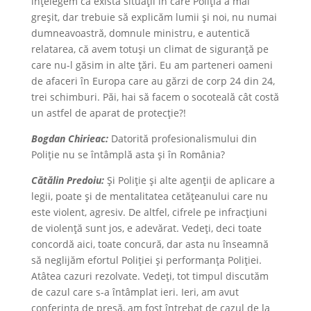
înțelegem că există situații în care Poliția a mai
greșit, dar trebuie să explicăm lumii și noi, nu numai
dumneavoastră, domnule ministru, e autentică
relatarea, că avem totuși un climat de siguranță pe
care nu-l găsim in alte ţări. Eu am parteneri oameni
de afaceri în Europa care au gărzi de corp 24 din 24,
trei schimburi. Păi, hai să facem o socoteală cât costă
un astfel de aparat de protecție?!
Bogdan Chirieac:
Datorită profesionalismului din
Poliție nu se întâmplă asta și în România?
Cătălin Predoiu:
Și Poliţie şi alte agenții de aplicare a
legii, poate și de mentalitatea cetățeanului care nu
este violent, agresiv. De altfel, cifrele pe infracțiuni
de violență sunt jos, e adevărat. Vedeți, deci toate
concordă aici, toate concură, dar asta nu înseamnă
să neglijăm efortul Poliției și performanța Poliției.
Atâtea cazuri rezolvate. Vedeţi, tot timpul discutăm
de cazul care s-a întâmplat ieri. Ieri, am avut
conferința de presă, am fost întrebat de cazul de la