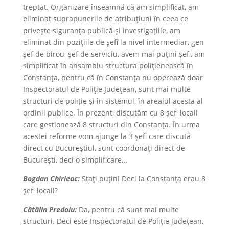
treptat. Organizare înseamnă că am simplificat, am
eliminat suprapunerile de atribuțiuni în ceea ce
privește siguranța publică și investigațiile, am
eliminat din pozițiile de șefi la nivel intermediar, gen
şef de birou, şef de serviciu, avem mai puțini șefi, am
simplificat în ansamblu structura polițienească în
Constanța, pentru că în Constanța nu operează doar
Inspectoratul de Poliție Județean, sunt mai multe
structuri de poliție și în sistemul, în arealul acesta al
ordinii publice. În prezent, discutăm cu 8 șefi locali
care gestionează 8 structuri din Constanța. În urma
acestei reforme vom ajunge la 3 șefi care discută
direct cu Bucureștiul, sunt coordonați direct de
București, deci o simplificare…
Bogdan Chirieac:
Staţi puţin! Deci la Constanța erau 8
șefi locali?
Cătălin Predoiu:
Da, pentru că sunt mai multe
structuri. Deci este Inspectoratul de Poliție Județean,