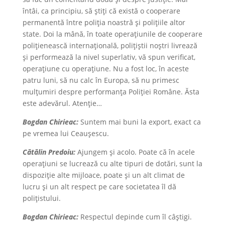
întâi, ca principiu, să știți că există o cooperare
permanentă între poliția noastră și polițiile altor
state. Doi la mână, în toate operațiunile de cooperare
polițienească internațională, polițiștii noștri livrează
și performează la nivel superlativ, vă spun verificat,
operațiune cu operațiune. Nu a fost loc, în aceste
patru luni, să nu calc în Europa, să nu primesc
mulțumiri despre performanța Poliției Române. Ăsta
este adevărul. Atenție…
Bogdan Chirieac:
Suntem mai buni la export, exact ca
pe vremea lui Ceaușescu.
Cătălin Predoiu:
Ajungem și acolo. Poate că în acele
operațiuni se lucrează cu alte tipuri de dotări, sunt la
dispoziție alte mijloace, poate și un alt climat de
lucru și un alt respect pe care societatea îl dă
polițistului.
Bogdan Chirieac:
Respectul depinde cum îl câștigi.