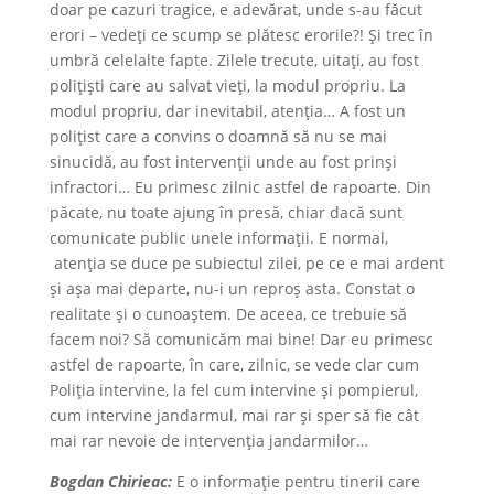
doar pe cazuri tragice, e adevărat, unde s-au făcut
erori – vedeţi ce scump se plătesc erorile?! Şi trec în
umbră celelalte fapte. Zilele trecute, uitați, au fost
polițiști care au salvat vieți, la modul propriu. La
modul propriu, dar inevitabil, atenția… A fost un
polițist care a convins o doamnă să nu se mai
sinucidă, au fost intervenții unde au fost prinși
infractori… Eu primesc zilnic astfel de rapoarte. Din
păcate, nu toate ajung în presă, chiar dacă sunt
comunicate public unele informații. E normal,
atenția se duce pe subiectul zilei, pe ce e mai ardent
și așa mai departe, nu-i un reproș asta. Constat o
realitate și o cunoaștem. De aceea, ce trebuie să
facem noi? Să comunicăm mai bine! Dar eu primesc
astfel de rapoarte, în care, zilnic, se vede clar cum
Poliția intervine, la fel cum intervine și pompierul,
cum intervine jandarmul, mai rar și sper să fie cât
mai rar nevoie de intervenția jandarmilor…
Bogdan Chirieac:
E o informaţie pentru tinerii care