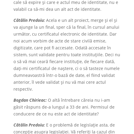
cale să expire și care e actul meu de identitate, nu e
valabil ca să-mi dea un alt act de identitate.
Cătălin Predoiu:
Acela e un alt proiect, merge și el și
va ajunge la un final, sper că la final, în cursul anului
următor, cu certificatul electronic de identitate. Dar
noi acum vorbim de acte de stare civilă emise,
digitizate, care pot fi accesate. Odată accesate în
sistem, sunt validate pentru toate instituțiile. Deci nu
o să vă mai ceară fiecare instituție, de fiecare dată,
dați-mi certificatul de naștere, ci o să tasteze numele
dumneavoastră într-o bază de date, el fiind validat
anterior, îl vede validat și nu vă mai cere actul
respectiv.
Bogdan Chirieac:
O altă întrebare căreia nu i-am
găsit răspuns de-a lungul a 33 de ani. Permisul de
conducere de ce nu este act de identitate?
Cătălin Predoiu:
E o problemă de legislație asta, de
concepție asupra legislației. Vă referiți la cazul din