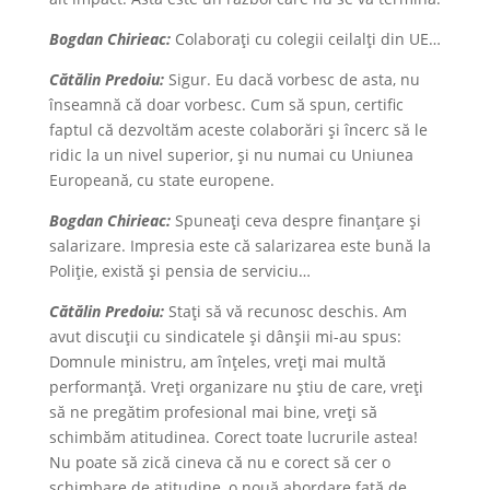
Bogdan Chirieac:
Colaboraţi cu colegii ceilalţi din UE…
Cătălin Predoiu:
Sigur. Eu dacă vorbesc de asta, nu
înseamnă că doar vorbesc. Cum să spun, certific
faptul că dezvoltăm aceste colaborări şi încerc să le
ridic la un nivel superior, şi nu numai cu Uniunea
Europeană, cu state europene.
Bogdan Chirieac:
Spuneați ceva despre finanțare și
salarizare. Impresia este că salarizarea este bună la
Poliție, există și pensia de serviciu…
Cătălin Predoiu:
Staţi să vă recunosc deschis. Am
avut discuții cu sindicatele și dânșii mi-au spus:
Domnule ministru, am înțeles, vreți mai multă
performanță. Vreți organizare nu știu de care, vreți
să ne pregătim profesional mai bine, vreți să
schimbăm atitudinea. Corect toate lucrurile astea!
Nu poate să zică cineva că nu e corect să cer o
schimbare de atitudine, o nouă abordare față de