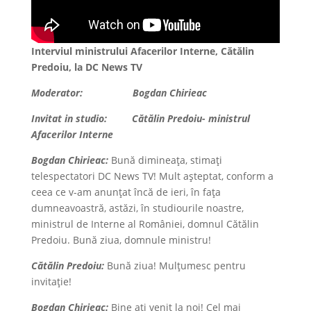
Interviul ministrului Afacerilor Interne, Cătălin
Predoiu, la DC News TV
Moderator: Bogdan Chirieac
Invitat in studio: Cătălin Predoiu- ministrul
Afacerilor Interne
Bogdan Chirieac:
Bună dimineața, stimați
telespectatori DC News TV! Mult așteptat, conform a
ceea ce v-am anunțat încă de ieri, în fața
dumneavoastră, astăzi, în studiourile noastre,
ministrul de Interne al României, domnul Cătălin
Predoiu. Bună ziua, domnule ministru!
Cătălin Predoiu:
Bună ziua! Mulțumesc pentru
invitație!
Bogdan Chirieac:
Bine ați venit la noi! Cel mai