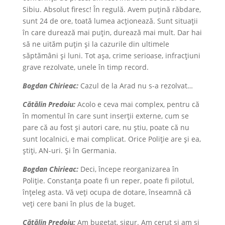
Sibiu. Absolut firesc! În regulă. Avem puțină răbdare,
sunt 24 de ore, toată lumea acționează. Sunt situații
în care durează mai puțin, durează mai mult. Dar hai
să ne uităm puțin și la cazurile din ultimele
săptămâni și luni. Tot așa, crime serioase, infracțiuni
grave rezolvate, unele în timp record.
Bogdan Chirieac:
Cazul de la Arad nu s-a rezolvat…
Cătălin Predoiu:
Acolo e ceva mai complex, pentru că
în momentul în care sunt inserții externe, cum se
pare că au fost și autori care, nu știu, poate că nu
sunt localnici, e mai complicat. Orice Poliție are și ea,
știți, AN-uri. Şi în Germania.
Bogdan Chirieac:
Deci, începe reorganizarea în
Poliție. Constanța poate fi un reper, poate fi pilotul,
înțeleg asta. Vă veți ocupa de dotare, înseamnă că
veți cere bani în plus de la buget.
Cătălin Predoiu:
Am bugetat, sigur. Am cerut și am și