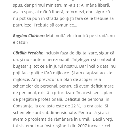
spus, dar primul ministru mi-a zis: Ai mână liberă,
așa a spus, ai mână liberă, reformezi, dar, sigur că
nu pot să pun în stradă polițiști fără ce le trebuie să
patruleze. Trebuie să comunice…
Bogdan Chirieac:
Mai multă electronică pe stradă, nu
e cazul?
Cătălin Predoiu:
Inclusiv faza de digitalizare, sigur că
da, și nu suntem nerezonabili, înțelegem și contextul
bugetar și tot ce e în jurul nostru. Dar încă o dată, nu
poți face poliție fără mijloace. Şi am etapizat aceste
mijloace. Am prevăzut un plan de acoperire a
schemelor de personal, pentru că avem deficit mare
de personal, există o prioritizare în acest sens, plan
de pregătire profesională. Deficitul de personal în
Constanța, la ora asta este de 22 %, la ora asta. Şi
schemele sunt subdimensionate. Pentru că și aici
avem o problemă de rămânere în urmă. Dacă vreți,
tot sistemul n-a fost regândit din 2007 încoace, cel