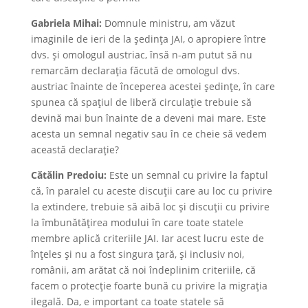
Gabriela Mihai:
Domnule ministru, am văzut
imaginile de ieri de la ședința JAI, o apropiere între
dvs. și omologul austriac, însă n-am putut să nu
remarcăm declarația făcută de omologul dvs.
austriac înainte de începerea acestei ședințe, în care
spunea că spațiul de liberă circulație trebuie să
devină mai bun înainte de a deveni mai mare. Este
acesta un semnal negativ sau în ce cheie să vedem
această declarație?
Cătălin Predoiu:
Este un semnal cu privire la faptul
că, în paralel cu aceste discuții care au loc cu privire
la extindere, trebuie să aibă loc și discuții cu privire
la îmbunătățirea modului în care toate statele
membre aplică criteriile JAI. Iar acest lucru este de
înțeles și nu a fost singura țară, și inclusiv noi,
românii, am arătat că noi îndeplinim criteriile, că
facem o protecție foarte bună cu privire la migrația
ilegală. Da, e important ca toate statele să