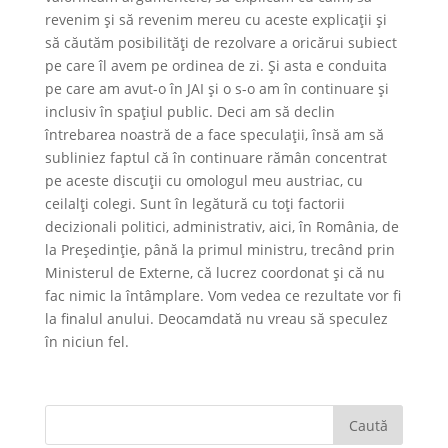
revenim și să revenim mereu cu aceste explicații și
să căutăm posibilități de rezolvare a oricărui subiect
pe care îl avem pe ordinea de zi. Și asta e conduita
pe care am avut-o în JAI și o s-o am în continuare și
inclusiv în spațiul public. Deci am să declin
întrebarea noastră de a face speculații, însă am să
subliniez faptul că în continuare rămân concentrat
pe aceste discuții cu omologul meu austriac, cu
ceilalți colegi. Sunt în legătură cu toți factorii
decizionali politici, administrativ, aici, în România, de
la Președinție, până la primul ministru, trecând prin
Ministerul de Externe, că lucrez coordonat și că nu
fac nimic la întâmplare. Vom vedea ce rezultate vor fi
la finalul anului. Deocamdată nu vreau să speculez
în niciun fel.