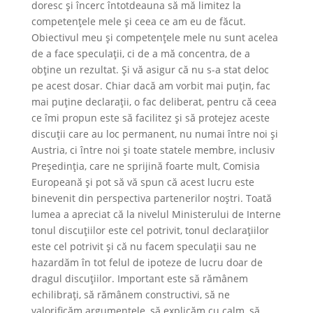
doresc și încerc întotdeauna să mă limitez la
competențele mele și ceea ce am eu de făcut.
Obiectivul meu și competențele mele nu sunt acelea
de a face speculații, ci de a mă concentra, de a
obține un rezultat. Și vă asigur că nu s-a stat deloc
pe acest dosar. Chiar dacă am vorbit mai puțin, fac
mai puține declarații, o fac deliberat, pentru că ceea
ce îmi propun este să facilitez și să protejez aceste
discuții care au loc permanent, nu numai între noi și
Austria, ci între noi și toate statele membre, inclusiv
Președinția, care ne sprijină foarte mult, Comisia
Europeană și pot să vă spun că acest lucru este
binevenit din perspectiva partenerilor noștri. Toată
lumea a apreciat că la nivelul Ministerului de Interne
tonul discuțiilor este cel potrivit, tonul declarațiilor
este cel potrivit și că nu facem speculații sau ne
hazardăm în tot felul de ipoteze de lucru doar de
dragul discuțiilor. Important este să rămânem
echilibrați, să rămânem constructivi, să ne
valorificăm argumentele, să explicăm cu calm, să