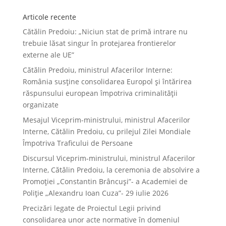
Articole recente
Cătălin Predoiu: „Niciun stat de primă intrare nu
trebuie lăsat singur în protejarea frontierelor
externe ale UE”
Cătălin Predoiu, ministrul Afacerilor Interne:
România susține consolidarea Europol și întărirea
răspunsului european împotriva criminalității
organizate
Mesajul Viceprim-ministrului, ministrul Afacerilor
Interne, Cătălin Predoiu, cu prilejul Zilei Mondiale
Împotriva Traficului de Persoane
Discursul Viceprim-ministrului, ministrul Afacerilor
Interne, Cătălin Predoiu, la ceremonia de absolvire a
Promoției „Constantin Brâncuși”- a Academiei de
Poliție „Alexandru Ioan Cuza”- 29 iulie 2026
Precizări legate de Proiectul Legii privind
consolidarea unor acte normative în domeniul