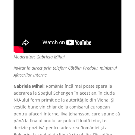
Moderator: Gabriela Mihai
Invitat în direct prin telefon: Cătălin Predoiu, ministrul
Afacerilor Interne
Gabriela Mihai:
România încă mai poate spera la
aderarea la Spațiul Schengen în acest an, în ciuda
NU-ului ferm primit de la autoritățile din Viena. Și
veștile bune vin chiar de la comisarul european
pentru afaceri interne, Ilva Johansson, care spune că
până la finalul anului ar putea fi luată totuși o
decizie pozitivă pentru aderarea României și a
Bulgariei la spațiul de liberă circulație. Discutăm