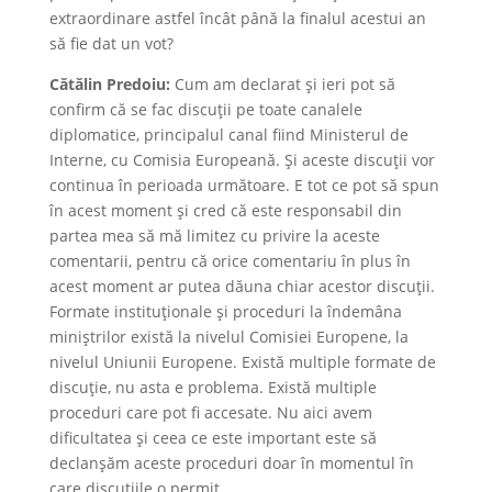
extraordinare astfel încât până la finalul acestui an
să fie dat un vot?
Cătălin Predoiu:
Cum am declarat și ieri pot să
confirm că se fac discuții pe toate canalele
diplomatice, principalul canal fiind Ministerul de
Interne, cu Comisia Europeană. Și aceste discuții vor
continua în perioada următoare. E tot ce pot să spun
în acest moment și cred că este responsabil din
partea mea să mă limitez cu privire la aceste
comentarii, pentru că orice comentariu în plus în
acest moment ar putea dăuna chiar acestor discuții.
Formate instituționale și proceduri la îndemâna
miniștrilor există la nivelul Comisiei Europene, la
nivelul Uniunii Europene. Există multiple formate de
discuție, nu asta e problema. Există multiple
proceduri care pot fi accesate. Nu aici avem
dificultatea și ceea ce este important este să
declanșăm aceste proceduri doar în momentul în
care discuțiile o permit.