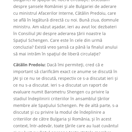
despre șansele României și ale Bulgariei de aderare
cu ministrul Afacerilor Interne, Cătălin Predoiu, care
se află în legătură directă cu noi. Bună ziua, domnule
ministru. Am văzut așadar, ieri au avut loc dezbateri
în Consiliul JAI despre aderarea țării noastre la
Spațiul Schengen. Care este în cele din urmă
concluzia? Există vreo șansă ca până la finalul anului
să mai intrăm în spațiul de liberă circulație?
Cătălin Predoiu:
Dacă îmi permiteți, cred că e
important să clarificăm exact ce anume se discută în
JAI și ce nu se discută, respectiv ce s-a discutat ieri și
ce nu s-a discutat. Ieri s-a discutat un raport de
evaluare numit Barometru Shengen cu privire la
stadiul îndeplinirii criteriilor în ansamblul țărilor
membre ale Spațiului Schengen. Pe de altă parte, s-a
discutat și cu privire la modul de îndeplinire a
criteriilor de către Bulgaria și România, și în acest
context, într-adevăr, toate țările care au luat cuvântul