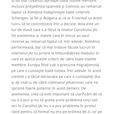
și-au luat cuvântul aproape toate statele membre,
inclusiv președinția spaniolă și Comisia, au remarcat
faptul că România îndeplinește toate criteriile
Schengen, la fel și Bulgaria și că ar fi normal ca acest
lucru să se concretizeze într-o decizie. Asta este un
tur de masă care s-a făcut la nivelul Consiliului JAI.
De asemenea, și statele care în trecut au avut
rezerve au remarcat faptul că, într-adevăr, România
performează, dar că mai trebuie făcute lucruri în
interiorul JAI cu privire la îmbunătățirea modului în
care se aplică aceste criterii de către toate statele
membre, Europa fiind sub o presiune migraționistă
pe care o cunoaște toată lumea. Într-adevăr, în acest
context s-a făcut declarația pe care o cunoașteți dvs.
și ați citat-o, de către comisarul Johansson, care ne
sprijină foarte puternic în acest demers. De
asemenea, cred că este important să clarificăm de ce
nu s-a pus și nu se putea pune problema unui vot.
Ieri în Consiliul JAI nu s-a pus problema în primul
rând pentru că formal nu era pe ordinea de zi, iar pe