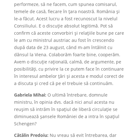
performeze, să ne facem, cum spunea comisarul,
temele de casă, fiecare în țara noastră. România și
le-a făcut. Acest lucru a fost recunoscut la nivelul
Consiliului. E o discuție absolut legitimă. Pot să
confirm că aceste convorbiri și relațiile bune pe care
le am cu ministrul austriac au fost în crescendo
după data de 23 august, când m-am întâlnit cu
dânsul la Viena. Colaborăm foarte bine, cooperăm.
Avem o discuție rațională, calmă, de argumente, pe
posibilități, cu privire la ce putem face în continuare
în interesul ambelor țări și acesta e modul corect de
a discuta și cred că pe el trebuie să continuăm.
Gabriela Mihai:
O ultimă întrebare, domnule
ministru, în opinia dvs. dacă nici anul acesta nu
reușim să intrăm în spațiul de liberă circulație se
diminuează șansele României de a intra în spațiul
Schengen?
Cătălin Predoiu:
Nu vreau să evit întrebarea, dar