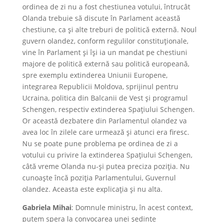
ordinea de zi nu a fost chestiunea votului, întrucât
Olanda trebuie să discute în Parlament această
chestiune, ca și alte treburi de politică externă. Noul
guvern olandez, conform regulilor constituționale,
vine în Parlament și își ia un mandat pe chestiuni
majore de politică externă sau politică europeană,
spre exemplu extinderea Uniunii Europene,
integrarea Republicii Moldova, sprijinul pentru
Ucraina, politica din Balcanii de Vest și programul
Schengen, respectiv extinderea Spațiului Schengen.
Or această dezbatere din Parlamentul olandez va
avea loc în zilele care urmează și atunci era firesc.
Nu se poate pune problema pe ordinea de zi a
votului cu privire la extinderea Spațiului Schengen,
câtă vreme Olanda nu-și putea preciza poziția. Nu
cunoaște încă poziția Parlamentului, Guvernul
olandez. Aceasta este explicația și nu alta.
Gabriela Mihai
: Domnule ministru, în acest context,
putem spera la convocarea unei ședințe