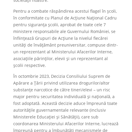
societății noastre.
Pentru a combate răspândirea acestui flagel în școli,
în conformitate cu Planul de Acțiune Național Cadru
pentru siguranța școlii, aprobat de toate cele 7
ministere responsabile ale Guvernului României, se
înființează Grupuri de Acțiune la nivelul fiecărei
unități de învățământ preuniversitar, compuse dintr-
un reprezentant al Ministerului Afacerilor Interne,
asociațiile părinților, elevii și un reprezentant al
școlii respective.
În octombrie 2023, Decizia Consiliului Suprem de
Apărare a Țării privind utilizarea drogurilor/altor
substanțe narcotice de către tineri/elevi – un risc
major pentru securitatea individuală și națională, a
fost adoptată. Această decizie aduce împreună toate
autoritățile guvernamentale relevante (inclusiv
Ministerele Educației și Sănătății), care sub
coordonarea Ministerului Afacerilor Interne, lucrează
împreună pentru a îmbunătăți mecanismele de