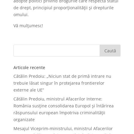
adopte politici privind drogurile care respectă statul
de drept, principiul proporționalității și drepturile
omului.
Vă mulțumesc!
Articole recente
Cătălin Predoiu: „Niciun stat de primă intrare nu
trebuie lăsat singur în protejarea frontierelor
externe ale UE”
Cătălin Predoiu, ministrul Afacerilor Interne:
România susține consolidarea Europol și întărirea
răspunsului european împotriva criminalității
organizate
Mesajul Viceprim-ministrului, ministrul Afacerilor