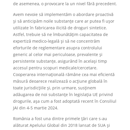
de asemenea, o provocare la un nivel fără precedent.
Avem nevoie să implementăm o abordare proactivă
și să anticipăm noile substanțe care ar putea fi ușor
utilizate în fabricarea ilicită de droguri sintetice.
Astfel, trebuie să ne îmbunătățim capacitatea de
expertiză medico-legală și să ne concentrăm
eforturile de reglementare asupra controlului
generic al celor mai periculoase, prevalente și
persistente substanțe, asigurând în același timp
accesul pentru scopuri medicale/cercetare.
Cooperarea internațională rămâne cea mai eficientă
măsură deoarece realizează o acțiune globală în
toate jurisdicțiile și, prin urmare, susținem
adăugarea de noi substanțe în legislația UE privind
drogurile, așa cum a fost adoptată recent în Consiliul
JAI din 4-5 martie 2024.
România a fost una dintre primele țări care s-au
alăturat Apelului Global din 2018 lansat de SUA și