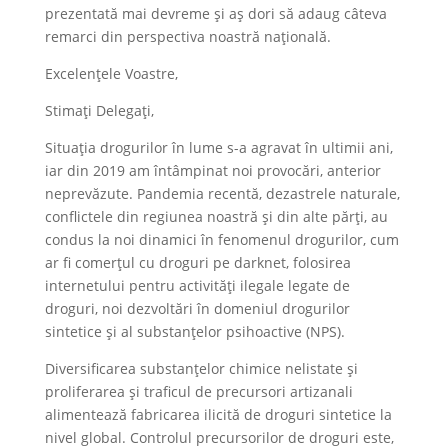
prezentată mai devreme și aș dori să adaug câteva
remarci din perspectiva noastră națională.
Excelențele Voastre,
Stimați Delegați,
Situația drogurilor în lume s-a agravat în ultimii ani,
iar din 2019 am întâmpinat noi provocări, anterior
neprevăzute. Pandemia recentă, dezastrele naturale,
conflictele din regiunea noastră și din alte părți, au
condus la noi dinamici în fenomenul drogurilor, cum
ar fi comerțul cu droguri pe darknet, folosirea
internetului pentru activități ilegale legate de
droguri, noi dezvoltări în domeniul drogurilor
sintetice și al substanțelor psihoactive (NPS).
Diversificarea substanțelor chimice nelistate și
proliferarea și traficul de precursori artizanali
alimentează fabricarea ilicită de droguri sintetice la
nivel global. Controlul precursorilor de droguri este,