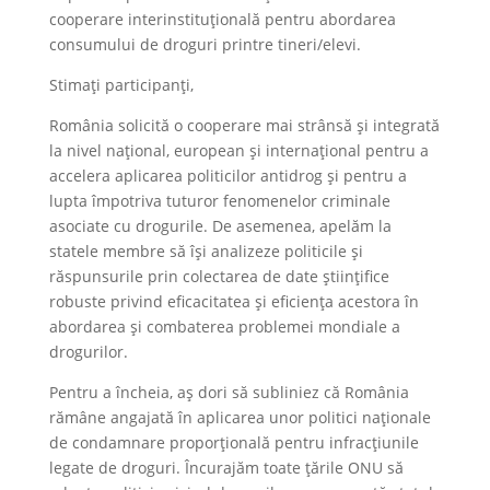
cooperare interinstituțională pentru abordarea
consumului de droguri printre tineri/elevi.
Stimați participanți,
România solicită o cooperare mai strânsă și integrată
la nivel național, european și internațional pentru a
accelera aplicarea politicilor antidrog și pentru a
lupta împotriva tuturor fenomenelor criminale
asociate cu drogurile. De asemenea, apelăm la
statele membre să își analizeze politicile și
răspunsurile prin colectarea de date științifice
robuste privind eficacitatea și eficiența acestora în
abordarea și combaterea problemei mondiale a
drogurilor.
Pentru a încheia, aș dori să subliniez că România
rămâne angajată în aplicarea unor politici naționale
de condamnare proporțională pentru infracțiunile
legate de droguri. Încurajăm toate țările ONU să