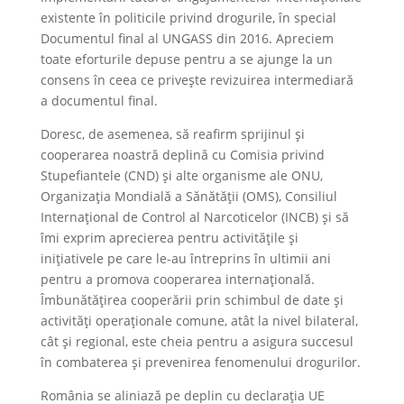
existente în politicile privind drogurile, în special
Documentul final al UNGASS din 2016. Apreciem
toate eforturile depuse pentru a se ajunge la un
consens în ceea ce privește revizuirea intermediară
a documentul final.
Doresc, de asemenea, să reafirm sprijinul și
cooperarea noastră deplină cu Comisia privind
Stupefiantele (CND) și alte organisme ale ONU,
Organizația Mondială a Sănătății (OMS), Consiliul
Internațional de Control al Narcoticelor (INCB) și să
îmi exprim aprecierea pentru activitățile și
inițiativele pe care le-au întreprins în ultimii ani
pentru a promova cooperarea internațională.
Îmbunătățirea cooperării prin schimbul de date și
activități operaționale comune, atât la nivel bilateral,
cât și regional, este cheia pentru a asigura succesul
în combaterea și prevenirea fenomenului drogurilor.
România se aliniază pe deplin cu declarația UE