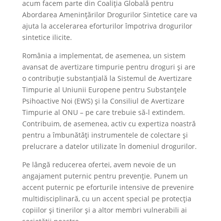
acum facem parte din Coaliția Globală pentru
Abordarea Amenințărilor Drogurilor Sintetice care va
ajuta la accelerarea eforturilor împotriva drogurilor
sintetice ilicite.
România a implementat, de asemenea, un sistem
avansat de avertizare timpurie pentru droguri și are
o contribuție substanțială la Sistemul de Avertizare
Timpurie al Uniunii Europene pentru Substanțele
Psihoactive Noi (EWS) și la Consiliul de Avertizare
Timpurie al ONU – pe care trebuie să-l extindem.
Contribuim, de asemenea, activ cu expertiza noastră
pentru a îmbunătăți instrumentele de colectare și
prelucrare a datelor utilizate în domeniul drogurilor.
Pe lângă reducerea ofertei, avem nevoie de un
angajament puternic pentru prevenție. Punem un
accent puternic pe eforturile intensive de prevenire
multidisciplinară, cu un accent special pe protecția
copiilor și tinerilor și a altor membri vulnerabili ai