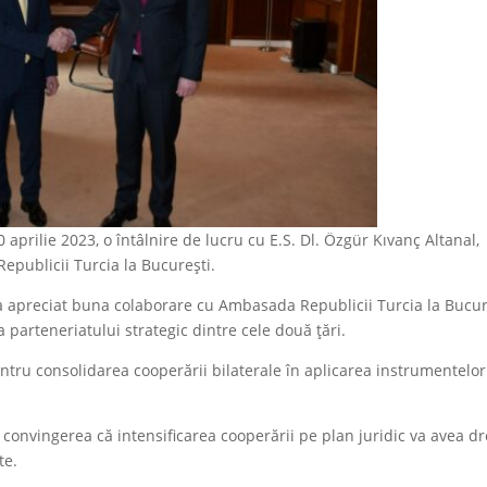
 20 aprilie 2023, o întâlnire de lucru cu E.S. Dl. Özgür Kıvanç Altanal,
epublicii Turcia la București.
i a apreciat buna colaborare cu Ambasada Republicii Turcia la Bucur
za parteneriatului strategic dintre cele două țări.
ntru consolidarea cooperării bilaterale în aplicarea instrumentelor
ă convingerea că intensificarea cooperării pe plan juridic va avea d
te.