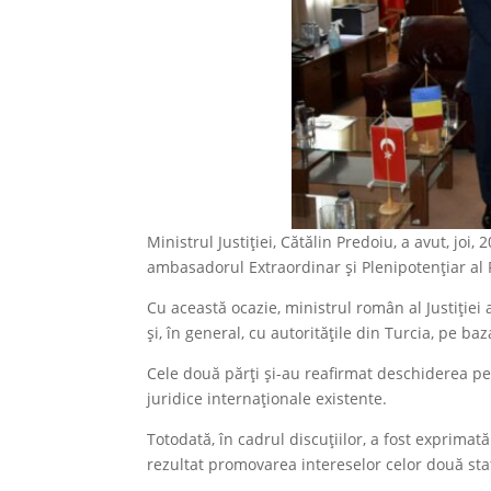
Ministrul Justiției, Cătălin Predoiu, a avut, joi,
ambasadorul Extraordinar și Plenipotențiar al R
Cu această ocazie, ministrul român al Justiție
și, în general, cu autoritățile din Turcia, pe ba
Cele două părți și-au reafirmat deschiderea pe
juridice internaționale existente.
Totodată, în cadrul discuțiilor, a fost exprimat
rezultat promovarea intereselor celor două sta