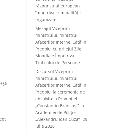
răspunsului european
împotriva criminalității
organizate
Mesajul Viceprim-
ministrului, ministrul
Afacerilor Interne, Cătălin
Predoiu, cu prilejul Zilei
Mondiale Împotriva
Traficului de Persoane
Discursul Viceprim-
ministrului, ministrul
ești
Afacerilor Interne, Cătălin
Predoiu, la ceremonia de
absolvire a Promoției
„Constantin Brâncuși”- a
Academiei de Poliție
rept
„Alexandru Ioan Cuza”- 29
iulie 2026