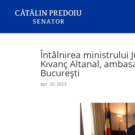
Întâlnirea ministrului 
Kıvanç Altanal, ambasa
București
apr. 20, 2023