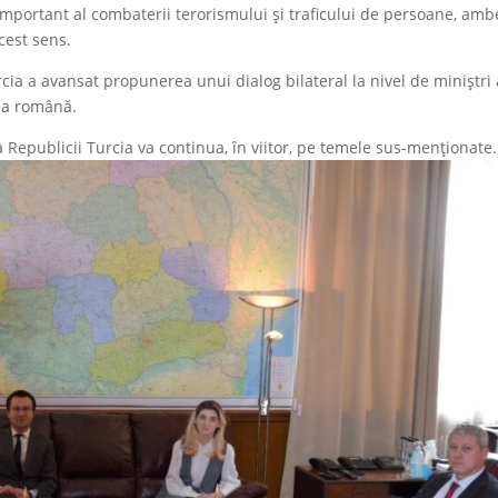
important al combaterii terorismului și traficului de persoane, amb
cest sens.
rcia a avansat propunerea unui dialog bilateral la nivel de miniștri 
tea română.
a Republicii Turcia va continua, în viitor, pe temele sus-menţionate.