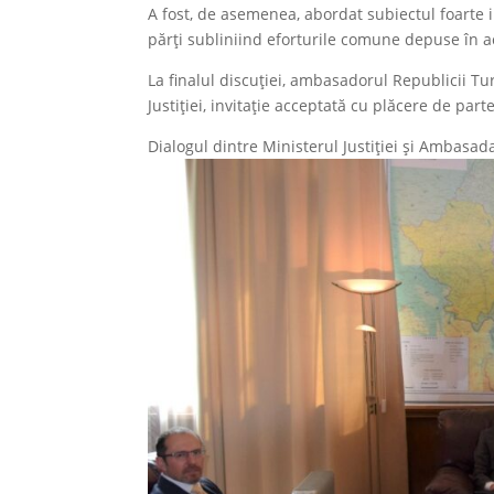
A fost, de asemenea, abordat subiectul foarte 
părţi subliniind eforturile comune depuse în a
La finalul discuției, ambasadorul Republicii Tu
Justiției, invitație acceptată cu plăcere de par
Dialogul dintre Ministerul Justiției şi Ambasad