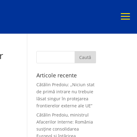
r
Articole recente
Cătălin Predoiu: „Niciun stat
de primă intrare nu trebuie
lăsat singur în protejarea
frontierelor externe ale UE”
Cătălin Predoiu, ministrul
Afacerilor Interne: România
susține consolidarea
Europol și întărirea