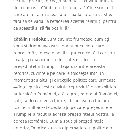
se uita, practic, întreaga planetă — cuvinte într-atât
de frumoase. Cât de mult s-a lucrat? Cine sunt cei
care au lucrat în această perioadă, fără să se știe,
fără să se vadă, la refacerea acestei relații și pentru
ca această zi să fie posibilă?
Cătălin Predoiu:
Sunt cuvinte frumoase, cum ați
spus și dumneavoastră, dar sunt cuvinte care
reprezintă și mesaje politice puternice. Cei care au
învățat până acum să decripteze retorica
președintelui Trump — legătura între această
retorică, cuvintele pe care le folosește într-un
moment sau altul și direcțiile politice care urmează
— înțeleg că aceste cuvinte reprezintă o consolidare
puternică a României, atât a președintelui României,
cât și a României ca țară, și de aceea mă bucură
foarte mult aceste declarații pe care președintele
Trump le-a făcut la adresa președintelui nostru, la
adresa României. Cum a spus și președintele
anterior, în orice succes diplomatic sau politic e o