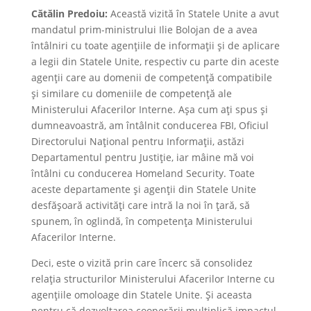
Cătălin Predoiu:
Această vizită în Statele Unite a avut
mandatul prim-ministrului Ilie Bolojan de a avea
întâlniri cu toate agențiile de informații și de aplicare
a legii din Statele Unite, respectiv cu parte din aceste
agenții care au domenii de competență compatibile
și similare cu domeniile de competență ale
Ministerului Afacerilor Interne. Așa cum ați spus și
dumneavoastră, am întâlnit conducerea FBI, Oficiul
Directorului Național pentru Informații, astăzi
Departamentul pentru Justiție, iar mâine mă voi
întâlni cu conducerea Homeland Security. Toate
aceste departamente și agenții din Statele Unite
desfășoară activități care intră la noi în țară, să
spunem, în oglindă, în competența Ministerului
Afacerilor Interne.
Deci, este o vizită prin care încerc să consolidez
relația structurilor Ministerului Afacerilor Interne cu
agențiile omoloage din Statele Unite. Și aceasta
pentru că dezvoltarea cooperării multiplică impactul,