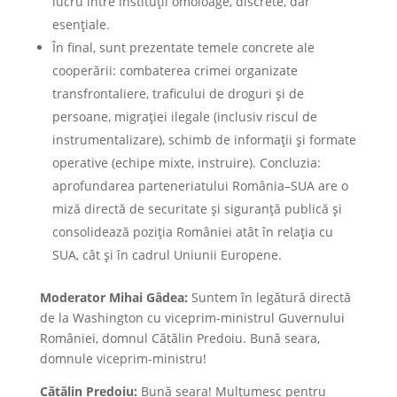
lucru între instituții omoloage, discrete, dar
esențiale.
În final, sunt prezentate temele concrete ale
cooperării: combaterea crimei organizate
transfrontaliere, traficului de droguri și de
persoane, migrației ilegale (inclusiv riscul de
instrumentalizare), schimb de informații și formate
operative (echipe mixte, instruire). Concluzia:
aprofundarea parteneriatului România–SUA are o
miză directă de securitate și siguranță publică și
consolidează poziția României atât în relația cu
SUA, cât și în cadrul Uniunii Europene.
Moderator Mihai Gâdea:
Suntem în legătură directă
de la Washington cu viceprim-ministrul Guvernului
României, domnul Cătălin Predoiu. Bună seara,
domnule viceprim-ministru!
Cătălin Predoiu:
Bună seara! Mulțumesc pentru