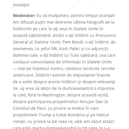
invitație!
Moderator:
Eu vă mulțumesc pentru timpul acordat!
Am difuzat puțin mai devreme câteva fotografii de la
întâlnirile pe care le-ați avut în Statele Unite în
această săptămână. Astăzi v-ați întâlnit cu Procurorul
General al Statelor Unite, Pam Bondi, v-ați întâlnit, de
asemenea, cu șeful FBI, Kash Patel, și cu adjuncții
domniei sale, v-ați întâlnit cu Tulsi Gabbard, cea care
conduce comunitatea de informații în Statele Unite
— mai pe înțelesul nostru, conduce serviciile secrete
americane. Întâlniri extrem de importante! Înainte
de a vorbi despre aceste întâlniri și despre relevanța
lor, aș vrea să obțin de la dumneavoastră o impresie,
la cald, fiind la Washington, despre această vizită,
despre participarea președintelui Nicușor Dan la
Consiliul de Pace, cu privire la modul în care
președintele Trump a tratat România și pe liderul
român, cu privire la tot ceea ce, iată, am văzut astăzi:
care este reacția dumneavoastră la tot ceea ce s-a