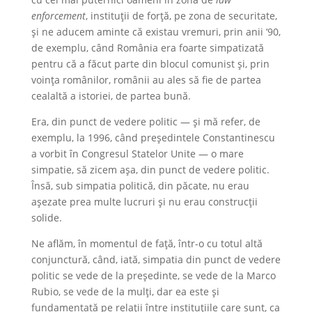
enforcement
, instituții de forță, pe zona de securitate,
și ne aducem aminte că existau vremuri, prin anii ’90,
de exemplu, când România era foarte simpatizată
pentru că a făcut parte din blocul comunist și, prin
voința românilor, românii au ales să fie de partea
cealaltă a istoriei, de partea bună.
Era, din punct de vedere politic — și mă refer, de
exemplu, la 1996, când președintele Constantinescu
a vorbit în Congresul Statelor Unite — o mare
simpatie, să zicem așa, din punct de vedere politic.
Însă, sub simpatia politică, din păcate, nu erau
așezate prea multe lucruri și nu erau construcții
solide.
Ne aflăm, în momentul de față, într-o cu totul altă
conjunctură, când, iată, simpatia din punct de vedere
politic se vede de la președinte, se vede de la Marco
Rubio, se vede de la mulți, dar ea este și
fundamentată pe relații între instituțiile care sunt, ca