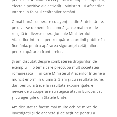
efectele pozitive ale activității Ministerului Afacerilor
Interne în folosul cetățenilor români.
O mai bună cooperare cu agențiile din Statele Unite,
pe diverse domenii, înseamnă șanse mai mari de
reușită în diverse operațiuni ale Ministerului
Afacerilor Interne: pentru apărarea ordinii publice în
România, pentru apărarea siguranței cetățenilor,
pentru apărarea frontierelor.
Și am discutat despre combaterea drogurilor, de
exemplu — o temă care preocupă mult societatea
românească — în care Ministerul Afacerilor Interne a
muncit enorm în ultimii 2–3 ani și cu rezultate bune,
dar, pentru a trece la rezultate exponențiale, e
nevoie de o cooperare strategică atât în Europa, cât
și cu agențiile din Statele Unite.
Am discutat să facem mai multe echipe mixte de
investigații și de anchetă și de acțiune pentru a