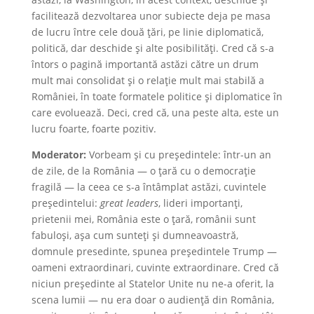
facilitează dezvoltarea unor subiecte deja pe masa
de lucru între cele două țări, pe linie diplomatică,
politică, dar deschide și alte posibilități. Cred că s-a
întors o pagină importantă astăzi către un drum
mult mai consolidat și o relație mult mai stabilă a
României, în toate formatele politice și diplomatice în
care evoluează. Deci, cred că, una peste alta, este un
lucru foarte, foarte pozitiv.
Moderator:
Vorbeam și cu președintele: într-un an
de zile, de la România — o țară cu o democrație
fragilă — la ceea ce s-a întâmplat astăzi, cuvintele
președintelui:
great leaders
, lideri importanți,
prietenii mei, România este o țară, românii sunt
fabuloși, așa cum sunteți și dumneavoastră,
domnule presedinte, spunea președintele Trump —
oameni extraordinari, cuvinte extraordinare. Cred că
niciun președinte al Statelor Unite nu ne-a oferit, la
scena lumii — nu era doar o audiență din România,