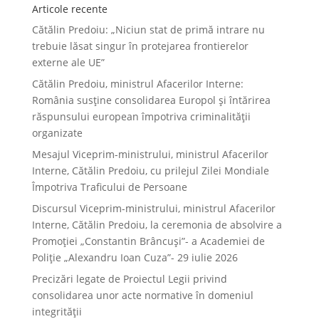
Articole recente
Cătălin Predoiu: „Niciun stat de primă intrare nu
trebuie lăsat singur în protejarea frontierelor
externe ale UE”
Cătălin Predoiu, ministrul Afacerilor Interne:
România susține consolidarea Europol și întărirea
răspunsului european împotriva criminalității
organizate
Mesajul Viceprim-ministrului, ministrul Afacerilor
Interne, Cătălin Predoiu, cu prilejul Zilei Mondiale
Împotriva Traficului de Persoane
Discursul Viceprim-ministrului, ministrul Afacerilor
Interne, Cătălin Predoiu, la ceremonia de absolvire a
Promoției „Constantin Brâncuși”- a Academiei de
Poliție „Alexandru Ioan Cuza”- 29 iulie 2026
Precizări legate de Proiectul Legii privind
consolidarea unor acte normative în domeniul
integrității