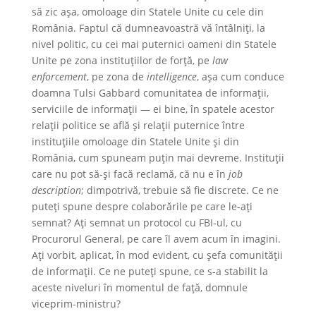
să zic așa, omoloage din Statele Unite cu cele din
România. Faptul că dumneavoastră vă întâlniți, la
nivel politic, cu cei mai puternici oameni din Statele
Unite pe zona instituțiilor de forță, pe
law
enforcement
, pe zona de
intelligence
, așa cum conduce
doamna Tulsi Gabbard comunitatea de informații,
serviciile de informații — ei bine, în spatele acestor
relații politice se află și relații puternice între
instituțiile omoloage din Statele Unite și din
România, cum spuneam puțin mai devreme. Instituții
care nu pot să-și facă reclamă, că nu e în
job
description
; dimpotrivă, trebuie să fie discrete. Ce ne
puteți spune despre colaborările pe care le-ați
semnat? Ați semnat un protocol cu FBI-ul, cu
Procurorul General, pe care îl avem acum în imagini.
Ați vorbit, aplicat, în mod evident, cu șefa comunității
de informații. Ce ne puteți spune, ce s-a stabilit la
aceste niveluri în momentul de față, domnule
viceprim-ministru?