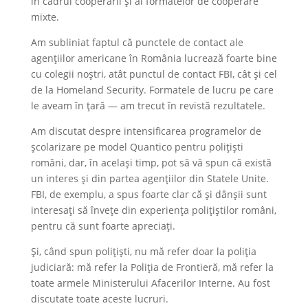
în cadrul cooperării și al formatelor de cooperare
mixte.
Am subliniat faptul că punctele de contact ale
agențiilor americane în România lucrează foarte bine
cu colegii noștri, atât punctul de contact FBI, cât și cel
de la Homeland Security. Formatele de lucru pe care
le aveam în țară — am trecut în revistă rezultatele.
Am discutat despre intensificarea programelor de
școlarizare pe model Quantico pentru polițiști
români, dar, în același timp, pot să vă spun că există
un interes și din partea agențiilor din Statele Unite.
FBI, de exemplu, a spus foarte clar că și dânșii sunt
interesați să învețe din experiența polițiștilor români,
pentru că sunt foarte apreciați.
Și, când spun polițiști, nu mă refer doar la poliția
judiciară: mă refer la Poliția de Frontieră, mă refer la
toate armele Ministerului Afacerilor Interne. Au fost
discutate toate aceste lucruri.