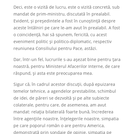
Deci, este o vizită de lucru, este o vizită concretă, sub
mandat de prim-ministru, discutată în prealabil.
Evident, și președintele a fost în cunoștință despre
aceste întâlniri pe care le-am avut în prealabil. A fost
o coincidență, hai să spunem, fericită, cu acest
eveniment politic și politico-diplomatic, respectiv
reuniunea Consiliului pentru Pace, astăzi.
Dar, într-un fel, lucrurile s-au așezat bine pentru țara
noastră, pentru Ministerul Afacerilor Interne, de care
răspund, și asta este preocuparea mea.
Sigur că, în cadrul acestor discuții, după epuizarea
temelor tehnice, a agendelor prestabilite, schimbul
de idei, de păreri se dezvoltă și pe alte subiecte
colaterale, pentru care, de asemenea, am avut
mandat: relația bilaterală foarte bună, încrederea
între agențiile noastre, înțelegerile noastre, simpatia
pe care poporul român o are pentru America,
demonstrată prin sondaje de opinie, simpatia pe