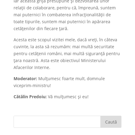
Iar această grijă presupune și dezvoltarea unor
relații de colaborare, pentru că, împreună, suntem
mai puternici în combaterea infracționalității de
toate tipurile, suntem mai puternici în apărarea
cetățenilor din fiecare țară.
Acesta este scopul vizitei mele, dacă vreți, în câteva
cuvinte, la asta să rezumăm: mai multă securitate
pentru cetățenii români, mai multă siguranță pentru
țara noastră. Asta este obiectivul Ministerului
Afacerilor Interne.
Moderator:
Mulțumesc foarte mult, domnule
viceprim-ministru!
Cătălin Predoiu:
Vă mulțumesc și eu!