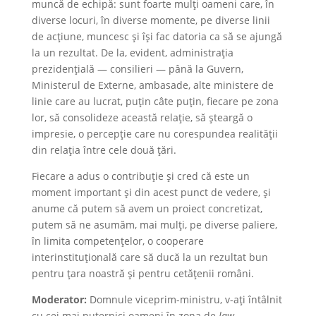
muncă de echipă: sunt foarte mulți oameni care, în
diverse locuri, în diverse momente, pe diverse linii
de acțiune, muncesc și își fac datoria ca să se ajungă
la un rezultat. De la, evident, administrația
prezidențială — consilieri — până la Guvern,
Ministerul de Externe, ambasade, alte ministere de
linie care au lucrat, puțin câte puțin, fiecare pe zona
lor, să consolideze această relație, să șteargă o
impresie, o percepție care nu corespundea realității
din relația între cele două țări.
Fiecare a adus o contribuție și cred că este un
moment important și din acest punct de vedere, și
anume că putem să avem un proiect concretizat,
putem să ne asumăm, mai mulți, pe diverse paliere,
în limita competențelor, o cooperare
interinstituțională care să ducă la un rezultat bun
pentru țara noastră și pentru cetățenii români.
Moderator:
Domnule viceprim-ministru, v-ați întâlnit
cu cei mai puternici oameni în zona de
law