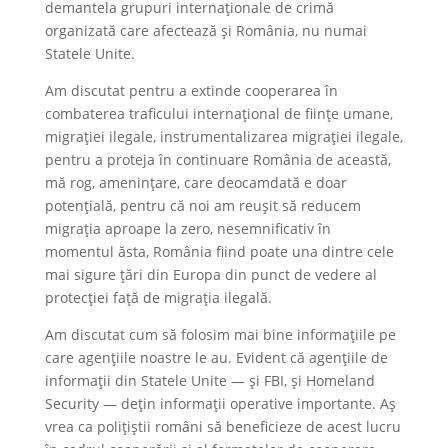
demantela grupuri internaționale de crimă
organizată care afectează și România, nu numai
Statele Unite.
Am discutat pentru a extinde cooperarea în
combaterea traficului internațional de ființe umane,
migrației ilegale, instrumentalizarea migrației ilegale,
pentru a proteja în continuare România de această,
mă rog, amenințare, care deocamdată e doar
potențială, pentru că noi am reușit să reducem
migrația aproape la zero, nesemnificativ în
momentul ăsta, România fiind poate una dintre cele
mai sigure țări din Europa din punct de vedere al
protecției față de migrația ilegală.
Am discutat cum să folosim mai bine informațiile pe
care agențiile noastre le au. Evident că agențiile de
informații din Statele Unite — și FBI, și Homeland
Security — dețin informații operative importante. Aș
vrea ca polițiștii români să beneficieze de acest lucru