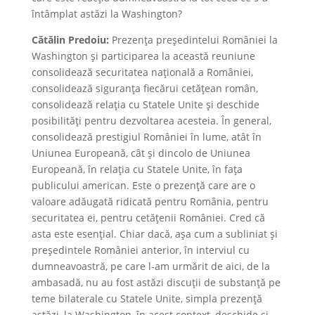
întâmplat astăzi la Washington?
Cătălin Predoiu:
Prezența președintelui României la
Washington și participarea la această reuniune
consolidează securitatea națională a României,
consolidează siguranța fiecărui cetățean român,
consolidează relația cu Statele Unite și deschide
posibilități pentru dezvoltarea acesteia. În general,
consolidează prestigiul României în lume, atât în
Uniunea Europeană, cât și dincolo de Uniunea
Europeană, în relația cu Statele Unite, în fața
publicului american. Este o prezență care are o
valoare adăugată ridicată pentru România, pentru
securitatea ei, pentru cetățenii României. Cred că
asta este esențial. Chiar dacă, așa cum a subliniat și
președintele României anterior, în interviul cu
dumneavoastră, pe care l-am urmărit de aici, de la
ambasadă, nu au fost astăzi discuții de substanță pe
teme bilaterale cu Statele Unite, simpla prezență
astăzi, la Washington, în acest context, deschide și