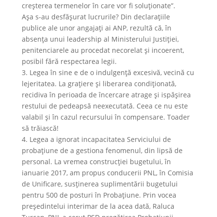
creşterea termenelor în care vor fi soluţionate”.
Aşa s-au desfăşurat lucrurile? Din declaraţiile
publice ale unor angajaţi ai ANP, rezultă că, în
absenţa unui leadership al Ministerului Justiţiei,
penitenciarele au procedat necorelat şi incoerent,
posibil fără respectarea legii.
3. Legea în sine e de o indulgenţă excesivă, vecină cu
lejeritatea. La graţiere şi liberarea condiţionată,
recidiva în perioada de încercare atrage şi ispăşirea
restului de pedeapsă neexecutată. Ceea ce nu este
valabil şi în cazul recursului în compensare. Toader
să trăiască!
4. Legea a ignorat incapacitatea Serviciului de
probaţiune de a gestiona fenomenul, din lipsă de
personal. La vremea construcţiei bugetului, în
ianuarie 2017, am propus conducerii PNL, în Comisia
de Unificare, susţinerea suplimentării bugetului
pentru 500 de posturi în Probaţiune. Prin vocea
preşedintelui interimar de la acea dată, Raluca