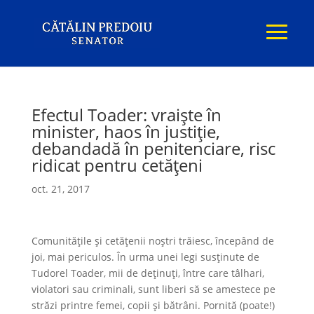
Efectul Toader: vraişte în
minister, haos în justiţie,
debandadă în penitenciare, risc
ridicat pentru cetăţeni
oct. 21, 2017
Comunităţile şi cetăţenii noştri trăiesc, începând de
joi, mai periculos. În urma unei legi susţinute de
Tudorel Toader, mii de deţinuţi, între care tâlhari,
violatori sau criminali, sunt liberi să se amestece pe
străzi printre femei, copii şi bătrâni. Pornită (poate!)