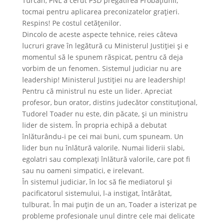
Turcan, PNL a cerut PSD pregătirea Probaţiunii,
tocmai pentru aplicarea preconizatelor graţieri.
Respins! Pe costul cetăţenilor.
Dincolo de aceste aspecte tehnice, reies câteva
lucruri grave în legătură cu Ministerul Justiţiei şi e
momentul să le spunem răspicat, pentru că deja
vorbim de un fenomen. Sistemul judiciar nu are
leadership! Ministerul Justiţiei nu are leadership!
Pentru că ministrul nu este un lider. Apreciat
profesor, bun orator, distins judecător constituţional,
Tudorel Toader nu este, din păcate, şi un ministru
lider de sistem. În propria echipă a debutat
înlăturându-i pe cei mai buni, cum spuneam. Un
lider bun nu înlătură valorile. Numai liderii slabi,
egolatri sau complexaţi înlătură valorile, care pot fi
sau nu oameni simpatici, e irelevant.
În sistemul judiciar, în loc să fie mediatorul şi
pacificatorul sistemului, l-a instigat, întărâtat,
tulburat. În mai puţin de un an, Toader a isterizat pe
probleme profesionale unul dintre cele mai delicate