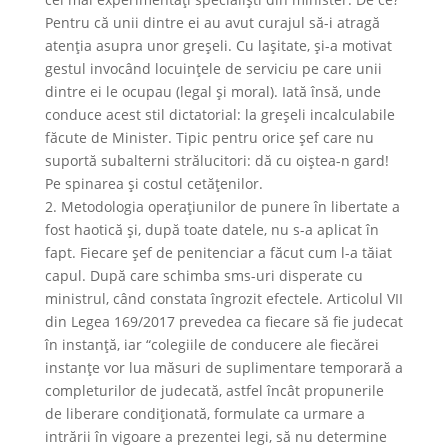
Pentru că unii dintre ei au avut curajul să-i atragă
atenţia asupra unor greşeli. Cu laşitate, şi-a motivat
gestul invocând locuinţele de serviciu pe care unii
dintre ei le ocupau (legal şi moral). Iată însă, unde
conduce acest stil dictatorial: la greşeli incalculabile
făcute de Minister. Tipic pentru orice şef care nu
suportă subalterni strălucitori: dă cu oiştea-n gard!
Pe spinarea şi costul cetăţenilor.
2. Metodologia operaţiunilor de punere în libertate a
fost haotică şi, după toate datele, nu s-a aplicat în
fapt. Fiecare şef de penitenciar a făcut cum l-a tăiat
capul. După care schimba sms-uri disperate cu
ministrul, când constata îngrozit efectele. Articolul VII
din Legea 169/2017 prevedea ca fiecare să fie judecat
în instanţă, iar “colegiile de conducere ale fiecărei
instanţe vor lua măsuri de suplimentare temporară a
completurilor de judecată, astfel încât propunerile
de liberare condiţionată, formulate ca urmare a
intrării în vigoare a prezentei legi, să nu determine