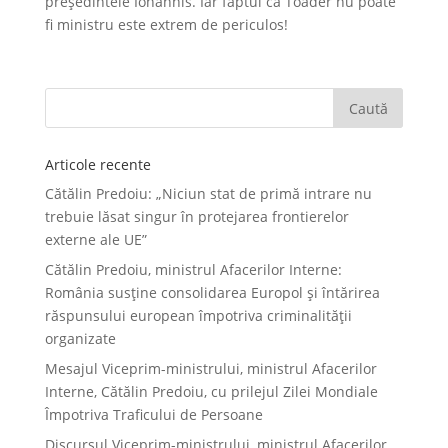
preşedintele Iohannis. Iar faptul că Toader nu poate
fi ministru este extrem de periculos!
Articole recente
Cătălin Predoiu: „Niciun stat de primă intrare nu
trebuie lăsat singur în protejarea frontierelor
externe ale UE”
Cătălin Predoiu, ministrul Afacerilor Interne:
România susține consolidarea Europol și întărirea
răspunsului european împotriva criminalității
organizate
Mesajul Viceprim-ministrului, ministrul Afacerilor
Interne, Cătălin Predoiu, cu prilejul Zilei Mondiale
Împotriva Traficului de Persoane
Discursul Viceprim-ministrului, ministrul Afacerilor