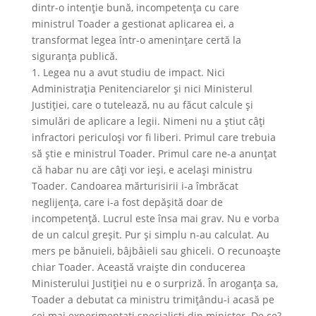
dintr-o intenţie bună, incompetenţa cu care
ministrul Toader a gestionat aplicarea ei, a
transformat legea într-o ameninţare certă la
siguranţa publică.
1. Legea nu a avut studiu de impact. Nici
Administraţia Penitenciarelor şi nici Ministerul
Justiţiei, care o tutelează, nu au făcut calcule şi
simulări de aplicare a legii. Nimeni nu a ştiut câţi
infractori periculoşi vor fi liberi. Primul care trebuia
să ştie e ministrul Toader. Primul care ne-a anunţat
că habar nu are câţi vor ieşi, e acelaşi ministru
Toader. Candoarea mărturisirii i-a îmbrăcat
neglijenţa, care i-a fost depăşită doar de
incompetenţă. Lucrul este însa mai grav. Nu e vorba
de un calcul greşit. Pur şi simplu n-au calculat. Au
mers pe bănuieli, bâjbâieli sau ghiceli. O recunoaşte
chiar Toader. Această vraişte din conducerea
Ministerului Justiţiei nu e o surpriză. În aroganţa sa,
Toader a debutat ca ministru trimiţându-i acasă pe
cei mai experimentaţi specialişti din minister. De ce?