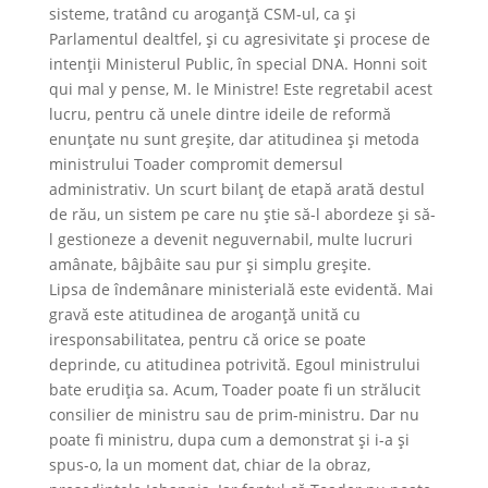
sisteme, tratând cu aroganţă CSM-ul, ca şi
Parlamentul dealtfel, şi cu agresivitate şi procese de
intenţii Ministerul Public, în special DNA. Honni soit
qui mal y pense, M. le Ministre! Este regretabil acest
lucru, pentru că unele dintre ideile de reformă
enunţate nu sunt greşite, dar atitudinea şi metoda
ministrului Toader compromit demersul
administrativ. Un scurt bilanţ de etapă arată destul
de rău, un sistem pe care nu ştie să-l abordeze şi să-
l gestioneze a devenit neguvernabil, multe lucruri
amânate, bâjbâite sau pur şi simplu greşite.
Lipsa de îndemânare ministerială este evidentă. Mai
gravă este atitudinea de aroganţă unită cu
iresponsabilitatea, pentru că orice se poate
deprinde, cu atitudinea potrivită. Egoul ministrului
bate erudiţia sa. Acum, Toader poate fi un strălucit
consilier de ministru sau de prim-ministru. Dar nu
poate fi ministru, dupa cum a demonstrat şi i-a şi
spus-o, la un moment dat, chiar de la obraz,