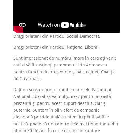
Dragi prieteni din Partidul Social-Democrat,
Dragi prieteni din Partidul Național Liberal!
Sunt impresionat de numărul mare în care ați venit
astăzi să îl susțineți pe domnul Crin Antonescu
pentru funcția de președinte și să susțineți Coaliția
de Guvernare.
Dați-mi voie, în primul rând, în numele Partidului
Național Liberal să vă mulțumesc pentru această
prezență și pentru acest suport deschis, clar și
puternic. Suntem în plin efort de campanie
electorală prezidențială, suntem în plină bătălie
politică, poate că una dintre cele mai importante din
ultimii 30 de ani. În orice caz, o confruntare