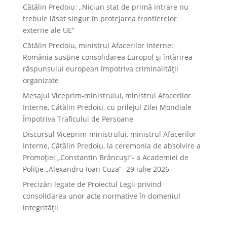
Cătălin Predoiu: „Niciun stat de primă intrare nu
trebuie lăsat singur în protejarea frontierelor
externe ale UE”
Cătălin Predoiu, ministrul Afacerilor Interne:
România susține consolidarea Europol și întărirea
răspunsului european împotriva criminalității
organizate
Mesajul Viceprim-ministrului, ministrul Afacerilor
Interne, Cătălin Predoiu, cu prilejul Zilei Mondiale
Împotriva Traficului de Persoane
Discursul Viceprim-ministrului, ministrul Afacerilor
Interne, Cătălin Predoiu, la ceremonia de absolvire a
Promoției „Constantin Brâncuși”- a Academiei de
Poliție „Alexandru Ioan Cuza”- 29 iulie 2026
Precizări legate de Proiectul Legii privind
consolidarea unor acte normative în domeniul
integrității