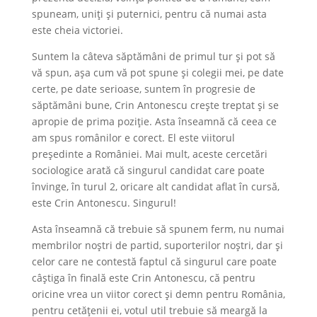
spuneam, uniți și puternici, pentru că numai asta
este cheia victoriei.
Suntem la câteva săptămâni de primul tur și pot să
vă spun, așa cum vă pot spune și colegii mei, pe date
certe, pe date serioase, suntem în progresie de
săptămâni bune, Crin Antonescu crește treptat și se
apropie de prima poziție. Asta înseamnă că ceea ce
am spus românilor e corect. El este viitorul
președinte a României. Mai mult, aceste cercetări
sociologice arată că singurul candidat care poate
învinge, în turul 2, oricare alt candidat aflat în cursă,
este Crin Antonescu. Singurul!
Asta înseamnă că trebuie să spunem ferm, nu numai
membrilor noștri de partid, suporterilor noștri, dar și
celor care ne contestă faptul că singurul care poate
câștiga în finală este Crin Antonescu, că pentru
oricine vrea un viitor corect și demn pentru România,
pentru cetățenii ei, votul util trebuie să meargă la