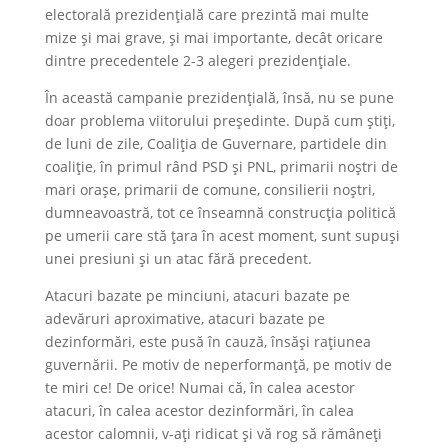
electorală prezidențială care prezintă mai multe
mize și mai grave, și mai importante, decât oricare
dintre precedentele 2-3 alegeri prezidențiale.
În această campanie prezidențială, însă, nu se pune
doar problema viitorului președinte. După cum știți,
de luni de zile, Coaliția de Guvernare, partidele din
coaliție, în primul rând PSD și PNL, primarii noștri de
mari orașe, primarii de comune, consilierii noștri,
dumneavoastră, tot ce înseamnă construcția politică
pe umerii care stă țara în acest moment, sunt supuși
unei presiuni și un atac fără precedent.
Atacuri bazate pe minciuni, atacuri bazate pe
adevăruri aproximative, atacuri bazate pe
dezinformări, este pusă în cauză, însăși rațiunea
guvernării. Pe motiv de neperformanță, pe motiv de
te miri ce! De orice! Numai că, în calea acestor
atacuri, în calea acestor dezinformări, în calea
acestor calomnii, v-ați ridicat și vă rog să rămâneți