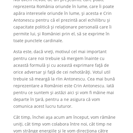
reprezenta România oriunde în lume, care îi poate
apăra interesele oriunde în lume, și acesta e Crin
Antonescu pentru că el prezintă acel echilibru și
capacitate politică și relaționare personală care îi
permite lui, și României prin el, să se exprime în
toate punctele cardinale.
Asta este, dacă vreți, motivul cel mai important
pentru care noi trebuie să mergem înainte cu
această formulă și cu această exprimare față de
orice adversar și față de cei nehotărâți. Votul util
trebuie să meargă la rlin Antonescu. Cea mai bună
reprezentare a României este Crin Antonescu. Iată
pentru ce suntem și astăzi aici și vom fi mâine mai
departe în țară, pentru a ne asigura că vom
comunica acest lucru tuturor.
Cât timp, închei așa acum am început, vom rămâne
uniți, cât timp vom colabora între noi, cât timp ne
vom strânge energiile și le vom direcționa către