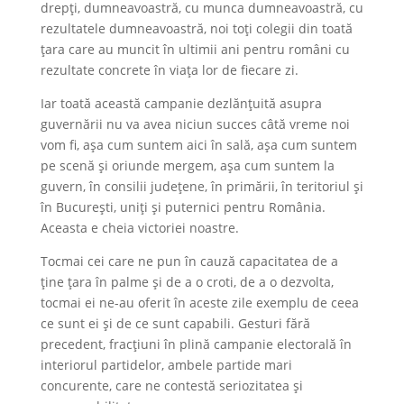
drepți, dumneavoastră, cu munca dumneavoastră, cu
rezultatele dumneavoastră, noi toți colegii din toată
țara care au muncit în ultimii ani pentru români cu
rezultate concrete în viața lor de fiecare zi.
Iar toată această campanie dezlănțuită asupra
guvernării nu va avea niciun succes câtă vreme noi
vom fi, așa cum suntem aici în sală, așa cum suntem
pe scenă și oriunde mergem, așa cum suntem la
guvern, în consilii județene, în primării, în teritoriul și
în București, uniți și puternici pentru România.
Aceasta e cheia victoriei noastre.
Tocmai cei care ne pun în cauză capacitatea de a
ține țara în palme și de a o croti, de a o dezvolta,
tocmai ei ne-au oferit în aceste zile exemplu de ceea
ce sunt ei și de ce sunt capabili. Gesturi fără
precedent, fracțiuni în plină campanie electorală în
interiorul partidelor, ambele partide mari
concurente, care ne contestă seriozitatea și