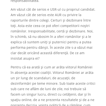
responsabilitatea.
Am văzut cât de serios e USR-ul cu propriul candidat.
Am văzut cât de serios este AUR cu privire la
raporturile dintre colegi. Certuri și dezbinare între
toți. Asta este ceea ce pot oferi competitorii noștri
românilor. Iresponsabilitate, certă și dezbinare. Noi,
în schimb, să nu obosim în a oferi românilor și a le
explica că suntem uniți și puternici pentru a putea
performa pentru dânșii. În aceste zile s-a văzut mai
clar decât oricând această diferență. De ce am
insistat asupra ei?
Pentru că ea arată și cum ar arăta viitorul României
în absența acestei coaliții. Viitorul României ar arăta
un șir lung de scandaluri, de acuzații, de
dezinformări pe teme minore. Sub toate aceste critici
sub care ne aflăm de luni de zile, noi trebuie să
facem un singur lucru, direct cu cetățenii, dar și în
spațiu online, de a ne prezenta rezultatele și de a ne
prezenta decizia, voința politică de a rămâne, cum