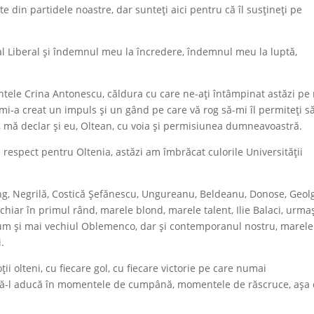
e din partidele noastre, dar sunteți aici pentru că îl susțineți pe
al Liberal și îndemnul meu la încredere, îndemnul meu la luptă,
intele Crina Antonescu, căldura cu care ne-ați întâmpinat astăzi pe 
 mi-a creat un impuls și un gând pe care vă rog să-mi îl permiteți să
, mă declar și eu, Oltean, cu voia și permisiunea dumneavoastră.
respect pentru Oltenia, astăzi am îmbrăcat culorile Universității
g, Negrilă, Costică Șefănescu, Ungureanu, Beldeanu, Donose, Geol
hiar în primul rând, marele blond, marele talent, Ilie Balaci, urma
cum și mai vechiul Oblemenco, dar și contemporanul nostru, marele
.
i olteni, cu fiecare gol, cu fiecare victorie pe care numai
să-l aducă în momentele de cumpână, momentele de răscruce, așa