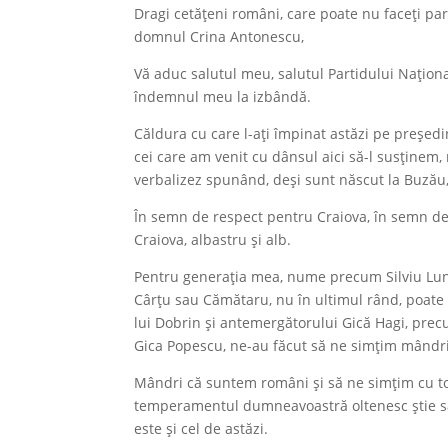
Dragi cetățeni români, care poate nu faceți part
domnul Crina Antonescu,
Vă aduc salutul meu, salutul Partidului Națion
îndemnul meu la izbândă.
Căldura cu care l-ați împinat astăzi pe președ
cei care am venit cu dânsul aici să-l susținem,
verbalizez spunând, deși sunt născut la Buzău
În semn de respect pentru Craiova, în semn de 
Craiova, albastru și alb.
Pentru generația mea, nume precum Silviu Lun
Cârțu sau Cămătaru, nu în ultimul rând, poate c
lui Dobrin și antemergătorului Gică Hagi, pre
Gica Popescu, ne-au făcut să ne simțim mândri
Mândri că suntem români și să ne simțim cu toți
temperamentul dumneavoastră oltenesc știe 
este și cel de astăzi.