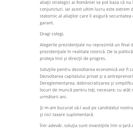
aliații strategici ai României se pot baza că nu 
conjuncturi. Iar acest ultim lucru este extre
statornic al aliaților care îi asigură securitate
garant.
Dragi colegi,
Alegerile prezidențiale nu reprezintă un final
prezidențiale în realitate istorică. De la polit
proteja linii și direcții de progres.
Soluțiile pentru dezvoltarea economică vor fi ca
Dezvoltarea capitalului privat și a antreprenor
Dereglementarea, debirocratizarea și simplificare
locuri de muncă pentru toți, necesare, cu atât m
următorii ani.
Și m-am bucurat să-l aud pe candidatul nostru
și nici taxare suplimentară.
Într-adevăr, soluția sunt investițiile într-o țară