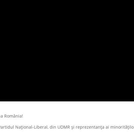
iua România!
Partidul Național-Liberal, din UDMR și reprezentanța ai minoritățilo