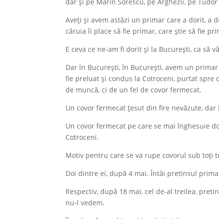
dar și pe Marin Sorescu, pe Arghezii, pe Tudo
Aveți și avem astăzi un primar care a dorit, a d
căruia îi place să fie primar, care știe să fie pr
E ceva ce ne-am fi dorit și la București, ca să v
Dar în București, în București, avem un primar
fie preluat și condus la Cotroceni, purtat spre
de muncă, ci de un fel de covor fermecat.
Un covor fermecat țesut din fire nevăzute, dar
Un covor fermecat pe care se mai înghesuie doi 
Cotroceni.
Motiv pentru care se va rupe covorul sub toți tr
Doi dintre ei, după 4 mai. Întâi pretinsul prima
Respectiv, după 18 mai, cel de-al treilea, pret
nu-l vedem.