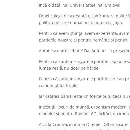
Încă o dată, hai Universitatea, hai Craiova!
Dragi colegi, ne așteaptă o confruntare politic
politică pe care numai noi o putem câștiga.
Pentru că avem știința, avem experiența, avem 
partidele noastre și pentru România și pentru
Antonescu președinte! Da, Antonescu președin
Pentru că suntem singurele partide capabile 
lumea reală, nu doar pe hârtie.
Pentru că suntem singurele partide care au prob
comunităților locale.
Iar cetatea Băniei este un foarte bun, dacă nu
Investiții, locuri de muncă, urbanism modern, 
modelul și pentru România! Felicitări, doamna
Aici, la Craiova, în inima Olteniei, Oltenia car