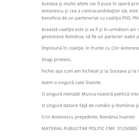
Acestea și multe altele vor fi puse în operă pri
Antonescu și cea a contracandidaților săi, este
beneficia de un parteneriat cu coaliția PSD, PN
Această coaliție este și va fi și în următorii an
gestioneze România, să fie un partener viabil pe
Împreună în coaliție, în frunte cu Clin Antone
Dragi prieteni,
Închei așa cum am încheiat și la Suceava și la I
Avem o singură cale! Înainte.
O singură metodă! Munca noastră politică inteli
O singură datorie față de români și România și
Crin Antonescu președinte, România înainte!
MATERIAL PUBLICITAR POLITIC CMF: 31250005