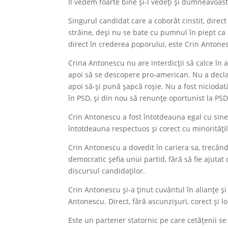
Îl vedem foarte bine și-l vedeți și dumneavoast
Singurul candidat care a coborât cinstit, direct
străine, deși nu se bate cu pumnul în piept ca c
direct în crederea poporului, este Crin Antone
Crina Antonescu nu are interdicții să calce în 
apoi să se descopere pro-american. Nu a decl
apoi să-și pună șapcă roșie. Nu a fost nicioda
în PSD, și din nou să renunțe oportunist la PSD
Crin Antonescu a fost întotdeauna egal cu sine îns
întotdeauna respectuos și corect cu minoritățil
Crin Antonescu a dovedit în cariera sa, trecând
democratic șefia unui partid, fără să fie ajuta
discursul candidaților.
Crin Antonescu și-a ținut cuvântul în alianțe și 
Antonescu. Direct, fără ascunzișuri, corect și lo
Este un partener statornic pe care cetățenii s