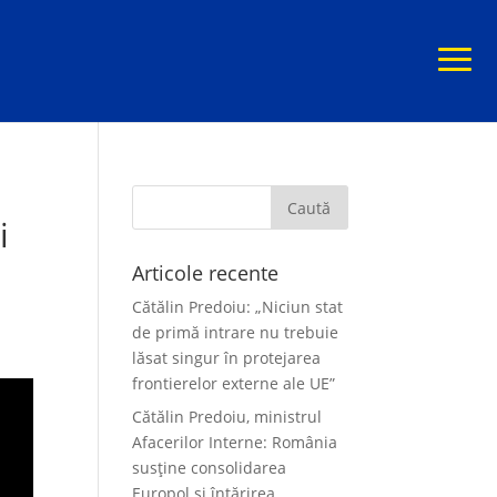
i
Articole recente
Cătălin Predoiu: „Niciun stat
de primă intrare nu trebuie
lăsat singur în protejarea
frontierelor externe ale UE”
Cătălin Predoiu, ministrul
Afacerilor Interne: România
susține consolidarea
Europol și întărirea