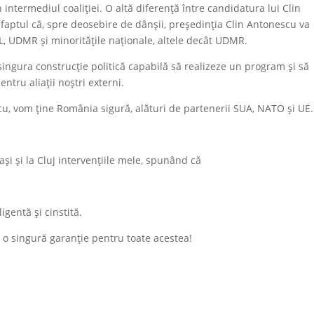
n intermediul coaliției. O altă diferență între candidatura lui Clin
 faptul că, spre deosebire de dânșii, președinția Clin Antonescu va
L, UDMR și minoritățile naționale, altele decât UDMR.
i singura construcție politică capabilă să realizeze un program și să
ntru aliații noștri externi.
scu, vom ține România sigură, alături de partenerii SUA, NATO și UE.
ași și la Cluj intervențiile mele, spunând că
gentă și cinstită.
 o singură garanție pentru toate acestea!