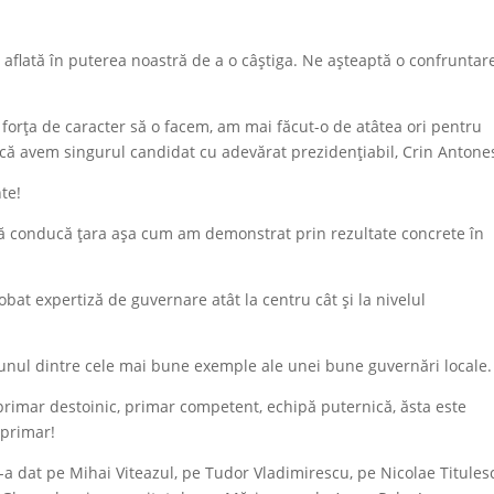
ă aflată în puterea noastră de a o câștiga. Ne așteaptă o confruntar
forța de caracter să o facem, am mai făcut-o de atâtea ori pentru
 că avem singurul candidat cu adevărat prezidențiabil, Crin Antone
te!
să conducă țara așa cum am demonstrat prin rezultate concrete în
at expertiză de guvernare atât la centru cât și la nivelul
 unul dintre cele mai bune exemple ale unei bune guvernări locale.
primar destoinic, primar competent, echipă puternică, ăsta este
 primar!
e l-a dat pe Mihai Viteazul, pe Tudor Vladimirescu, pe Nicolae Titules