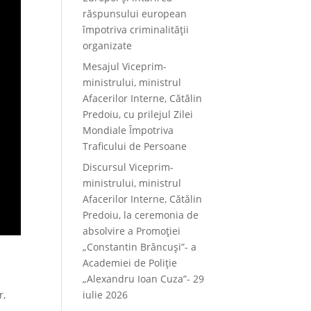
răspunsului european
împotriva criminalității
organizate
Mesajul Viceprim-
ministrului, ministrul
Afacerilor Interne, Cătălin
Predoiu, cu prilejul Zilei
Mondiale Împotriva
Traficului de Persoane
Discursul Viceprim-
ministrului, ministrul
Afacerilor Interne, Cătălin
Predoiu, la ceremonia de
absolvire a Promoției
„Constantin Brâncuși”- a
Academiei de Poliție
„Alexandru Ioan Cuza”- 29
r,
iulie 2026