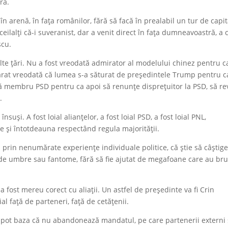
ră.
 în arenă, în fața românilor, fără să facă în prealabil un tur de capi
eilalți că-i suveranist, dar a venit direct în fața dumneavoastră, a 
scu.
alte țări. Nu a fost vreodată admirator al modelului chinez pentru c
arat vreodată că lumea s-a săturat de președintele Trump pentru c
tă membru PSD pentru ca apoi să renunțe disprețuitor la PSD, să re
.
uși. A fost loial alianțelor, a fost loial PSD, a fost loial PNL,
e și întotdeauna respectând regula majorității.
 prin nenumărate experiențe individuale politice, că știe să câștig
t de umbre sau fantome, fără să fie ajutat de megafoane care au bru
a fost mereu corect cu aliații. Un astfel de președinte va fi Crin
ial față de parteneri, față de cetățenii.
e pot baza că nu abandonează mandatul, pe care partenerii externi 