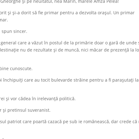
r Gheorghe și pe neuitatul, nea Mărin, marele Amza Pelea!
orit și și-a dorit să fie primar pentru a dezvolta orașul. Un primar
imar.
ă spun sincer.
 general care a văzut în postul de la primărie doar o gară de unde 
 destinație nu de rezultate și de muncă, nici măcar de prezență la l
 bine cunoscute.
închipuiți care au tocit bulevarde străine pentru a fi parașutați la
ei și vor cădea în irelevanță politică.
r și pretinsul suveranist.
insul patriot care poartă cazacă pe sub ie românească, dar crede că 