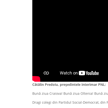
Cătălin Predoiu, președintele interimar PNL:
Bună ziua Craiova! Bună ziua Oltenia! Bună z
Dragi colegi din Partidul Social-Democrat, din 