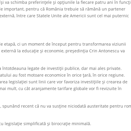
își va schimba preferințele și opțiunile la fiecare patru ani în funcț
m de important, pentru că România trebuie să rămână un partener
a externă, între care Statele Unite ale Americii sunt cel mai puternic
 de etapă, ci un moment de început pentru transformarea viziunii
ică externă la educație și economie, președinția Crin Antonescu va
 întotdeauna legate de investiții publice, dar mai ales private.
iatului au fost motoare economice în orice țară, în orice regiune.
a legislației sunt linii care vor favoriza investițiile și crearea de
ai mult, cu cât aranjamente tarifare globale vor fi revizuite în
, spunând recent că nu va susține niciodată austeritate pentru ro
 cu legislație simplificată și birocrație minimală.