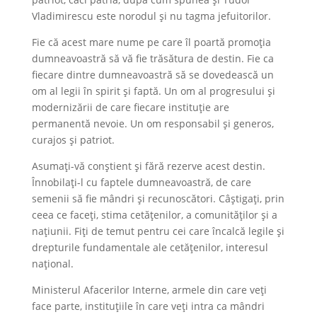
Vladimirescu este norodul și nu tagma jefuitorilor.
Fie că acest mare nume pe care îl poartă promoția
dumneavoastră să vă fie trăsătura de destin. Fie ca
fiecare dintre dumneavoastră să se dovedească un
om al legii în spirit și faptă. Un om al progresului și
modernizării de care fiecare instituție are
permanentă nevoie. Un om responsabil și generos,
curajos și patriot.
Asumați-vă conștient și fără rezerve acest destin.
Înnobilați-l cu faptele dumneavoastră, de care
semenii să fie mândri și recunoscători. Câștigați, prin
ceea ce faceți, stima cetățenilor, a comunităților și a
națiunii. Fiți de temut pentru cei care încalcă legile și
drepturile fundamentale ale cetățenilor, interesul
național.
Ministerul Afacerilor Interne, armele din care veți
face parte, instituțiile în care veți intra ca mândri