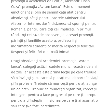
promoții a Academiei de Poliție „Alexandru Ioan
Cuza“, promoția „Avram Iancu“. Este un moment
emoționant și plin de semnificații atât pentru
absolvenți, cât și pentru cadrele Ministerului
Afacerilor Interne, dar îndrăznesc să spun și pentru
România, pentru care toți cei implicați, în primul
rând, toți cei 840 de absolvenți ai acestei promoții,
părinții și familiile acestora, profesorii și
îndrumătorii studenților merită respect și felicitări.
Respect și felicitări din toată inima!
Dragi absolvenți ai Academiei, promoția „Avram
Iancu“, culegeți astăzi roadele muncii voastre de ani
de zile, iar aceasta este prima lecție pe care trebuie
să o învățați și cu care să plecați mai departe în viață
și în profesie. Trebuie să muncești pentru ați atinge
un obiectiv. Trebuie să muncești organizat, corect și
inteligent pentru a face progresul pe care ți-l propui,
pentru a-ți îndeplini misiunea pe care ți-ai asumat-o
sau care ți-a fost încredințată.