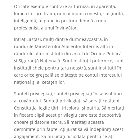
Oricâte exemple contrare ar furniza, în aparență,
lumea în care trăim, numai munca onestă, susținută,
inteligentă, te pune în postura demnă a unui
profesionist, a unui învingător.
Intrați, astăzi, mulți dintre dumneavoastră, în
rândurile Ministerului Afacerilor Interne, alții în
rândurile altor instituții din arcul de Ordine Publică
și Siguranță Națională. Sunt instituții puternice, sunt
instituții cheie pentru țara noastră, sunt instituții în
care orice greșeală se plătește pe contul interesului
național și al cetățenilor.
Sunteți privilegiați, sunteți privilegiați în sensul bun
al cuvântului. Sunteți privilegiați să serviți cetățenii,
Constituția, legile țării, tricolorul și patria. Să meritați
în fiecare clipă acest privilegiu care este deopotrivă
onoare și datorie sacră. Să meritați această
demnitate prin fapte. Ați jurat să vă îndepliniți acest
angajament. Să nu uitați niciodată pentru ce ați