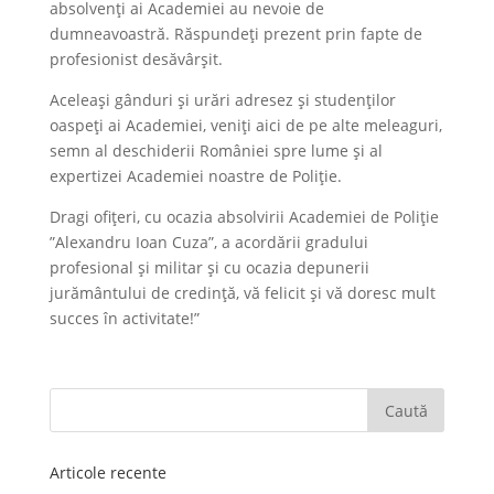
absolvenți ai Academiei au nevoie de
dumneavoastră. Răspundeți prezent prin fapte de
profesionist desăvârșit.
Aceleași gânduri și urări adresez și studenților
oaspeți ai Academiei, veniți aici de pe alte meleaguri,
semn al deschiderii României spre lume și al
expertizei Academiei noastre de Poliție.
Dragi ofițeri, cu ocazia absolvirii Academiei de Poliție
”Alexandru Ioan Cuza”, a acordării gradului
profesional și militar și cu ocazia depunerii
jurământului de credință, vă felicit și vă doresc mult
succes în activitate!”
Articole recente