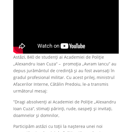
Astăzi, 840 de studenți ai Academiei de Poliție
„Alexandru Ioan Cuza“ – promoția „Avram Iancu” au
depus jurământul de credință și au fost avansați în
gradul profesional militar. Cu acest prilej, ministrul
Afacerilor Interne, Cătălin Predoiu, le-a transmis
următorul mesaj:
”Dragi absolvenți ai Academiei de Poliție „Alexandru
Ioan Cuza“, stimați părinți, rude, oaspeți și invitați,
doamnelor și domnilor,
Participăm astăzi cu toții la nașterea unei noi