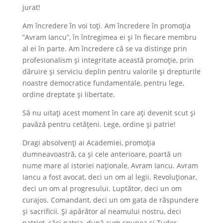
jurat!
Am încredere în voi toți. Am încredere în promoția
”Avram Iancu”, în întregimea ei și în fiecare membru
al ei în parte. Am încredere că se va distinge prin
profesionalism și integritate această promoție, prin
dăruire și serviciu deplin pentru valorile și drepturile
noastre democratice fundamentale, pentru lege,
ordine dreptate și libertate.
Să nu uitați acest moment în care ați devenit scut și
pavăză pentru cetățeni. Lege, ordine și patrie!
Dragi absolvenți ai Academiei, promoția
dumneavoastră, ca și cele anterioare, poartă un
nume mare al istoriei naționale, Avram Iancu. Avram
Iancu a fost avocat, deci un om al legii. Revoluționar,
deci un om al progresului. Luptător, deci un om
curajos. Comandant, deci un om gata de răspundere
și sacrificii. Și apărător al neamului nostru, deci
patriot, căci patria, după cum spunea și Tudor