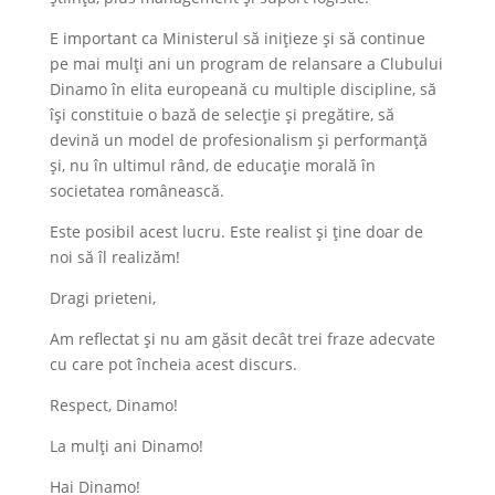
E important ca Ministerul să inițieze și să continue
pe mai mulți ani un program de relansare a Clubului
Dinamo în elita europeană cu multiple discipline, să
își constituie o bază de selecție și pregătire, să
devină un model de profesionalism și performanță
și, nu în ultimul rând, de educație morală în
societatea românească.
Este posibil acest lucru. Este realist și ține doar de
noi să îl realizăm!
Dragi prieteni,
Am reflectat și nu am găsit decât trei fraze adecvate
cu care pot încheia acest discurs.
Respect, Dinamo!
La mulți ani Dinamo!
Hai Dinamo!