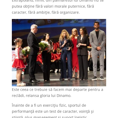
Extrapolând, nimic din palmaresul lui Dinamo nu se
putea obține fără valori morale puternice, fără
caracter, fără ambiție, fără organizare.
Este ceea ce trebuie să facem mai departe pentru a
reclădi, relansa gloria lui Dinamo.
Înainte de a fi un exercițiu fizic, sportul de
performanță este un test de caracter, voință și
știință, plus management și suport logistic.