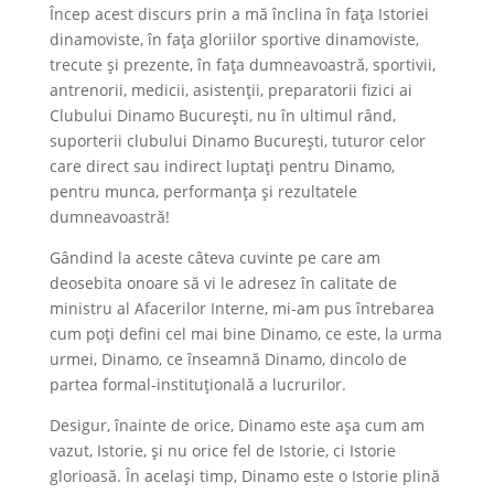
Încep acest discurs prin a mă înclina în fața Istoriei
dinamoviste, în fața gloriilor sportive dinamoviste,
trecute și prezente, în fața dumneavoastră, sportivii,
antrenorii, medicii, asistenții, preparatorii fizici ai
Clubului Dinamo București, nu în ultimul rând,
suporterii clubului Dinamo București, tuturor celor
care direct sau indirect luptați pentru Dinamo,
pentru munca, performanța și rezultatele
dumneavoastră!
Gândind la aceste câteva cuvinte pe care am
deosebita onoare să vi le adresez în calitate de
ministru al Afacerilor Interne, mi-am pus întrebarea
cum poți defini cel mai bine Dinamo, ce este, la urma
urmei, Dinamo, ce înseamnă Dinamo, dincolo de
partea formal-instituțională a lucrurilor.
Desigur, înainte de orice, Dinamo este așa cum am
vazut, Istorie, și nu orice fel de Istorie, ci Istorie
glorioasă. În același timp, Dinamo este o Istorie plină