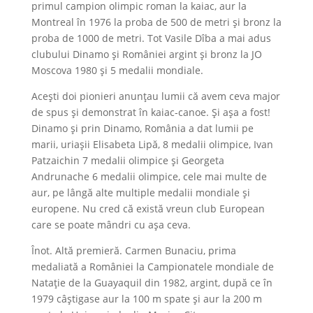
primul campion olimpic roman la kaiac, aur la
Montreal în 1976 la proba de 500 de metri și bronz la
proba de 1000 de metri. Tot Vasile Dîba a mai adus
clubului Dinamo și României argint și bronz la JO
Moscova 1980 și 5 medalii mondiale.
Acești doi pionieri anunțau lumii că avem ceva major
de spus și demonstrat în kaiac-canoe. Și așa a fost!
Dinamo și prin Dinamo, România a dat lumii pe
marii, uriașii Elisabeta Lipă, 8 medalii olimpice, Ivan
Patzaichin 7 medalii olimpice și Georgeta
Andrunache 6 medalii olimpice, cele mai multe de
aur, pe lângă alte multiple medalii mondiale și
europene. Nu cred că există vreun club European
care se poate mândri cu așa ceva.
Înot. Altă premieră. Carmen Bunaciu, prima
medaliată a României la Campionatele mondiale de
Natație de la Guayaquil din 1982, argint, după ce în
1979 câștigase aur la 100 m spate și aur la 200 m