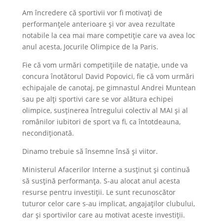
Am încredere că sportivii vor fi motivați de
performanțele anterioare și vor avea rezultate
notabile la cea mai mare competiție care va avea loc
anul acesta, Jocurile Olimpice de la Paris.
Fie că vom urmări competițiile de natație, unde va
concura înotătorul David Popovici, fie că vom urmări
echipajale de canotaj, pe gimnastul Andrei Muntean
sau pe alți sportivi care se vor alătura echipei
olimpice, susținerea întregului colectiv al MAI și al
românilor iubitori de sport va fi, ca întotdeauna,
necondiționată.
Dinamo trebuie să însemne însă și viitor.
Ministerul Afacerilor Interne a susținut și continuă
să susțină performanța. S-au alocat anul acesta
resurse pentru investiții. Le sunt recunoscător
tuturor celor care s-au implicat, angajaților clubului,
dar și sportivilor care au motivat aceste investiții.