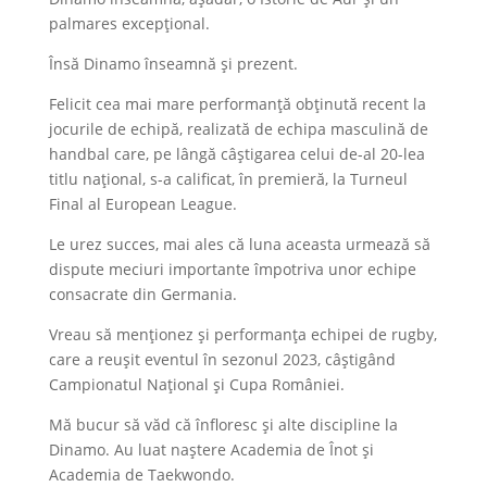
palmares excepțional.
Însă Dinamo înseamnă și prezent.
Felicit cea mai mare performanță obținută recent la
jocurile de echipă, realizată de echipa masculină de
handbal care, pe lângă câștigarea celui de-al 20-lea
titlu național, s-a calificat, în premieră, la Turneul
Final al European League.
Le urez succes, mai ales că luna aceasta urmează să
dispute meciuri importante împotriva unor echipe
consacrate din Germania.
Vreau să menționez și performanța echipei de rugby,
care a reușit even­tul în sezonul 2023, câștigând
Campionatul Național și Cupa României.
Mă bucur să văd că înfloresc și alte discipline la
Dinamo. Au luat naștere Academia de Înot și
Academia de Taekwondo.