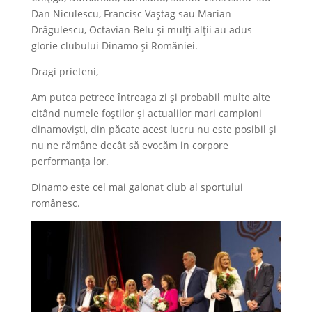
Dan Niculescu, Francisc Vaștag sau Marian
Drăgulescu, Octavian Belu și mulți alții au adus
glorie clubului Dinamo și României.
Dragi prieteni,
Am putea petrece întreaga zi și probabil multe alte
citând numele foștilor și actualilor mari campioni
dinamoviști, din păcate acest lucru nu este posibil și
nu ne rămâne decât să evocăm in corpore
performanța lor.
Dinamo este cel mai galonat club al sportului
românesc.