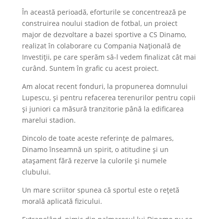
În această perioadă, eforturile se concentrează pe
construirea noului stadion de fotbal, un proiect
major de dezvoltare a bazei sportive a CS Dinamo,
realizat în colaborare cu Compania Națională de
Investiții, pe care sperăm să-l vedem finalizat cât mai
curând. Suntem în grafic cu acest proiect.
Am alocat recent fonduri, la propunerea domnului
Lupescu, și pentru refacerea terenurilor pentru copii
și juniori ca măsură tranzitorie până la edificarea
marelui stadion.
Dincolo de toate aceste referințe de palmares,
Dinamo înseamnă un spirit, o atitudine și un
atașament fără rezerve la culorile și numele
clubului.
Un mare scriitor spunea că sportul este o rețetă
morală aplicată fizicului.