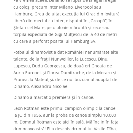
Pe vremea aceea, Dinamo se lupta de la egal la egal
cu coloși precum Inter Milano, Liverpool sau
Hamburg. Greu de uitat execuția lui Orac din lovitură
liberă din meciul cu Inter, disputat în „Groapă”, în
Ștefan cel Mare, pe o ploaie măruntă și rece sau
torpila expediată de Gigi Mulțescu de la 40 de metri
cu care a perforat poarta lui Hamburg SV.
Fotbalul dinamovist a dat României nenumărate alte
talente, de la frații Nunweiller, la Lucescu, Dinu,
Lupescu, Dudu Georgescu, de două ori Gheata de
Aur a Europei, și Florea Dumitrache, de la Moraru și
Prunea, la Mateuț și, de ce nu, buzoianul adoptat de
Dinamo, Alexandru Nicolae.
Dinamo a marcat o premieră și în canoe.
Leon Rotman este primul campion olimpic la canoe
la JO din 1956, aur la proba de canoe simplu 10.000
m. Domnul Rotman este aici în sală. Mă înclin în fața
dumneavoastră! El a deschis drumul lui Vasile Dîba,