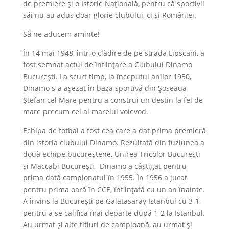
de premiere și o Istorie Națională, pentru că sportivii
săi nu au adus doar glorie clubului, ci și României.
Să ne aducem aminte!
În 14 mai 1948, într-o clădire de pe strada Lipscani, a
fost semnat actul de înființare a Clubului Dinamo
București. La scurt timp, la începutul anilor 1950,
Dinamo s-a așezat în baza sportivă din Șoseaua
Ștefan cel Mare pentru a construi un destin la fel de
mare precum cel al marelui voievod.
Echipa de fotbal a fost cea care a dat prima premieră
din istoria clubului Dinamo. Rezultată din fuziunea a
două echipe bucureștene, Unirea Tricolor București
și Maccabi București, Dinamo a câștigat pentru
prima dată campionatul în 1955. În 1956 a jucat
pentru prima oară în CCE, înființată cu un an înainte.
A învins la București pe Galatasaray Istanbul cu 3-1,
pentru a se califica mai departe după 1-2 la Istanbul.
Au urmat și alte titluri de campioană, au urmat și