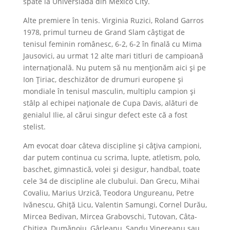
spate la Universiada din Mexico City.
Alte premiere în tenis. Virginia Ruzici, Roland Garros
1978, primul turneu de Grand Slam câștigat de
tenisul feminin românesc, 6-2, 6-2 în finală cu Mima
Jausovici, au urmat 12 alte mari titluri de campioană
internațională. Nu putem să nu menționăm aici și pe
Ion Țiriac, deschizător de drumuri europene și
mondiale în tenisul masculin, multiplu campion și
stâlp al echipei naționale de Cupa Davis, alături de
genialul Ilie, al cărui singur defect este că a fost
stelist.
Am evocat doar câteva discipline și câțiva campioni,
dar putem continua cu scrima, lupte, atletism, polo,
baschet, gimnastică, volei și desigur, handbal, toate
cele 34 de discipline ale clubului. Dan Grecu, Mihai
Covaliu, Marius Urzică, Teodora Ungureanu, Petre
Ivănescu, Ghiță Licu, Valentin Samungi, Cornel Durău,
Mircea Bedivan, Mircea Grabovschi, Tuto­van, Câta-
Chițiga, Dumănoiu, Gârleanu, Sandu Vinereanu sau