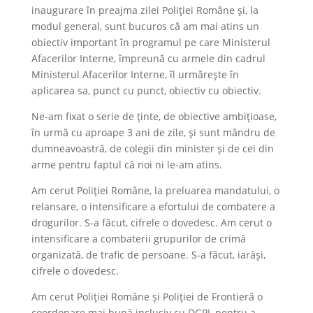
inaugurare în preajma zilei Poliției Române și, la
modul general, sunt bucuros că am mai atins un
obiectiv important în programul pe care Ministerul
Afacerilor Interne, împreună cu armele din cadrul
Ministerul Afacerilor Interne, îl urmărește în
aplicarea sa, punct cu punct, obiectiv cu obiectiv.
Ne-am fixat o serie de ținte, de obiective ambițioase,
în urmă cu aproape 3 ani de zile, și sunt mândru de
dumneavoastră, de colegii din minister și de cei din
arme pentru faptul că noi ni le-am atins.
Am cerut Poliției Române, la preluarea mandatului, o
relansare, o intensificare a efortului de combatere a
drogurilor. S-a făcut, cifrele o dovedesc. Am cerut o
intensificare a combaterii grupurilor de crimă
organizată, de trafic de persoane. S-a făcut, iarăși,
cifrele o dovedesc.
Am cerut Poliției Române și Poliției de Frontieră o
coordonare mai bună inclusiv cu DGPI, pentru a