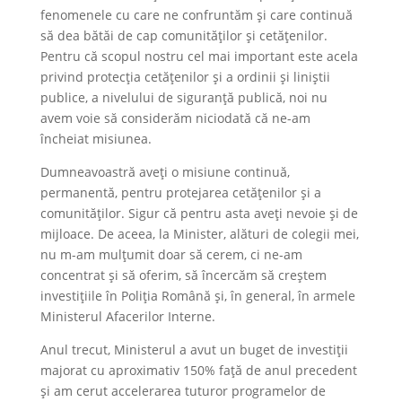
fenomenele cu care ne confruntăm și care continuă
să dea bătăi de cap comunităților și cetățenilor.
Pentru că scopul nostru cel mai important este acela
privind protecția cetățenilor și a ordinii și liniștii
publice, a nivelului de siguranță publică, noi nu
avem voie să considerăm niciodată că ne-am
încheiat misiunea.
Dumneavoastră aveți o misiune continuă,
permanentă, pentru protejarea cetățenilor și a
comunităților. Sigur că pentru asta aveți nevoie și de
mijloace. De aceea, la Minister, alături de colegii mei,
nu m-am mulțumit doar să cerem, ci ne-am
concentrat și să oferim, să încercăm să creștem
investițiile în Poliția Română și, în general, în armele
Ministerul Afacerilor Interne.
Anul trecut, Ministerul a avut un buget de investiții
majorat cu aproximativ 150% față de anul precedent
și am cerut accelerarea tuturor programelor de