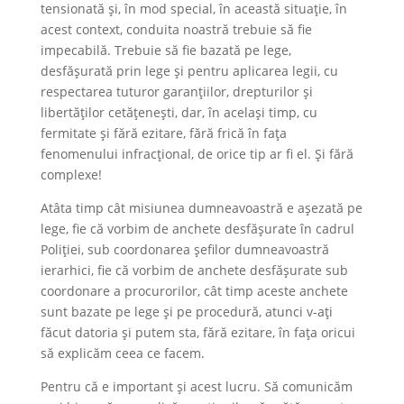
tensionată și, în mod special, în această situație, în
acest context, conduita noastră trebuie să fie
impecabilă. Trebuie să fie bazată pe lege,
desfășurată prin lege și pentru aplicarea legii, cu
respectarea tuturor garanțiilor, drepturilor și
libertăților cetățenești, dar, în același timp, cu
fermitate și fără ezitare, fără frică în fața
fenomenului infracțional, de orice tip ar fi el. Și fără
complexe!
Atâta timp cât misiunea dumneavoastră e așezată pe
lege, fie că vorbim de anchete desfășurate în cadrul
Poliției, sub coordonarea șefilor dumneavoastră
ierarhici, fie că vorbim de anchete desfășurate sub
coordonare a procurorilor, cât timp aceste anchete
sunt bazate pe lege și pe procedură, atunci v-ați
făcut datoria și putem sta, fără ezitare, în fața oricui
să explicăm ceea ce facem.
Pentru că e important și acest lucru. Să comunicăm