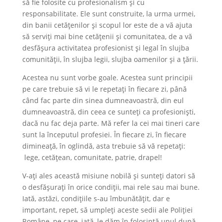
să fie folosite cu profesionalism și cu
responsabilitate. Ele sunt construite, la urma urmei,
din banii cetățenilor și scopul lor este de a vă ajuta
să serviți mai bine cetățenii și comunitatea, de a vă
desfășura activitatea profesionist și legal în slujba
comunității, în slujba legii, slujba oamenilor și a țării.
Acestea nu sunt vorbe goale. Acestea sunt principii
pe care trebuie să vi le repetați în fiecare zi, până
când fac parte din sinea dumneavoastră, din eul
dumneavoastră, din ceea ce sunteți ca profesioniști,
dacă nu fac deja parte. Mă refer la cei mai tineri care
sunt la începutul profesiei. În fiecare zi, în fiecare
dimineață, în oglindă, asta trebuie să vă repetați:
lege, cetățean, comunitate, patrie, drapel!
V-ați ales această misiune nobilă și sunteți datori să
o desfășurați în orice condiții, mai rele sau mai bune.
Iată, astăzi, condițiile s-au îmbunătățit, dar e
important, repet, să umpleți aceste sedii ale Poliției
Române, pe care, iată, le dăm în folosință unul după