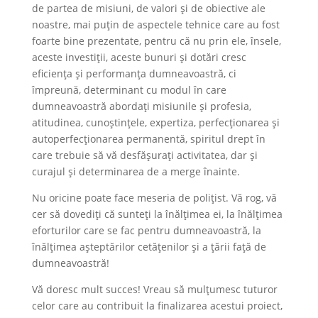
de partea de misiuni, de valori și de obiective ale
noastre, mai puțin de aspectele tehnice care au fost
foarte bine prezentate, pentru că nu prin ele, însele,
aceste investiții, aceste bunuri și dotări cresc
eficiența și performanța dumneavoastră, ci
împreună, determinant cu modul în care
dumneavoastră abordați misiunile și profesia,
atitudinea, cunoștințele, expertiza, perfecționarea și
autoperfecționarea permanentă, spiritul drept în
care trebuie să vă desfășurați activitatea, dar și
curajul și determinarea de a merge înainte.
Nu oricine poate face meseria de polițist. Vă rog, vă
cer să dovediți că sunteți la înălțimea ei, la înălțimea
eforturilor care se fac pentru dumneavoastră, la
înălțimea așteptărilor cetățenilor și a țării față de
dumneavoastră!
Vă doresc mult succes! Vreau să mulțumesc tuturor
celor care au contribuit la finalizarea acestui proiect,