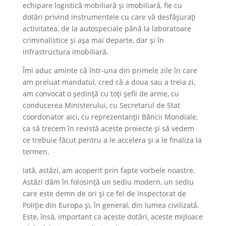
echipare logistică mobiliară și imobiliară, fie cu
dotări privind instrumentele cu care vă desfășurați
activitatea, de la autospeciale până la laboratoare
criminalistice și așa mai departe, dar și în
infrastructura imobiliară.
Îmi aduc aminte că într-una din primele zile în care
am preluat mandatul, cred că a doua sau a treia zi,
am convocat o ședință cu toți șefii de arme, cu
conducerea Ministerului, cu Secretarul de Stat
coordonator aici, cu reprezentanții Băncii Mondiale,
ca să trecem în revistă aceste proiecte și să vedem
ce trebuie făcut pentru a le accelera și a le finaliza la
termen.
Iată, astăzi, am acoperit prin fapte vorbele noastre.
Astăzi dăm în folosință un sediu modern, un sediu
care este demn de ori și ce fel de Inspectorat de
Poliție din Europa și, în general, din lumea civilizată.
Este, însă, important ca aceste dotări, aceste mijloace