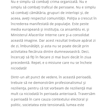
Nu e simplu să combați crima organizată. Nu e
simplu să combați traficul de persoane. Nu e simplu
să combați cămătăria, grupuri de interlopi și, de
aceea, aveți respectul comunității. Poliția a crescut în
încrederea manifestată de populație. Este peste
media europeană și instituția, ca ansamblu ei, și
Ministerul Afacerilor Interne care și-a consolidat
această imagine. Dar acest rezultat trebuie apărat zi
de zi, îmbunătățit, și asta nu se poate decât prin
activitatea fiecăruia dintre dumneavoastră. Deci,
încercați să fiți în fiecare zi mai buni decât în ziua
precedentă. Repet, e o misiune care nu se încheie
niciodată!
Dintr-un alt punct de vedere, în această perioadă,
trebuie să ne demonstrăm profesionalismul și
reziliența, pentru că tot vorbeam de reziliență mai
mult ca niciodată în perioada anterioară. Traversăm
o perioadă în care cauza contextului electoral și
politic, societatea este tensionată, lumea este