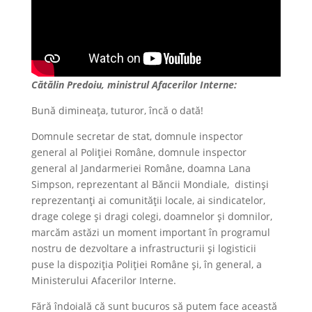
Cătălin Predoiu, ministrul Afacerilor Interne:
Bună dimineața, tuturor, încă o dată!
Domnule secretar de stat, domnule inspector
general al Poliției Române, domnule inspector
general al Jandarmeriei Române, doamna Lana
Simpson, reprezentant al Băncii Mondiale, distinși
reprezentanți ai comunității locale, ai sindicatelor,
drage colege și dragi colegi, doamnelor și domnilor,
marcăm astăzi un moment important în programul
nostru de dezvoltare a infrastructurii și logisticii
puse la dispoziția Poliției Române și, în general, a
Ministerului Afacerilor Interne.
Fără îndoială că sunt bucuros să putem face această