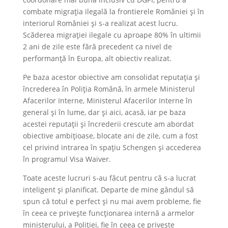
combate migrația ilegală la frontierele României și în
interiorul României și s-a realizat acest lucru.
Scăderea migrației ilegale cu aproape 80% în ultimii
2 ani de zile este fără precedent ca nivel de
performanță în Europa, alt obiectiv realizat.
Pe baza acestor obiective am consolidat reputația și
încrederea în Poliția Română, în armele Ministerul
Afacerilor Interne, Ministerul Afacerilor Interne în
general și în lume, dar și aici, acasă, iar pe baza
acestei reputații și încrederii crescute am abordat
obiective ambițioase, blocate ani de zile, cum a fost
cel privind intrarea în spațiu Schengen și accederea
în programul Visa Waiver.
Toate aceste lucruri s-au făcut pentru că s-a lucrat
inteligent și planificat. Departe de mine gândul să
spun că totul e perfect și nu mai avem probleme, fie
în ceea ce privește funcționarea internă a armelor
ministerului, a Poliției, fie în ceea ce privește