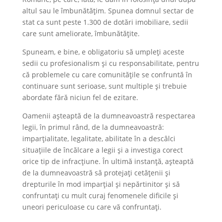
altul sau le îmbunătățim. Spunea domnul sectar de
stat ca sunt peste 1.300 de dotări imobiliare, sedii
care sunt ameliorate, îmbunătățite.
Spuneam, e bine, e obligatoriu să umpleți aceste
sedii cu profesionalism și cu responsabilitate, pentru
că problemele cu care comunitățile se confruntă în
continuare sunt serioase, sunt multiple și trebuie
abordate fără niciun fel de ezitare.
Oamenii așteaptă de la dumneavoastră respectarea
legii, în primul rând, de la dumneavoastră:
imparțialitate, legalitate, abilitate în a descâlci
situațiile de încălcare a legii și a investiga corect
orice tip de infracțiune. În ultimă instanță, așteaptă
de la dumneavoastră să protejați cetățenii și
drepturile în mod imparțial și nepărtinitor și să
confruntați cu mult curaj fenomenele dificile și
uneori periculoase cu care vă confruntați.