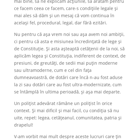
mai bine, să ne explicăm acțiunile, să arătăm pentru
ce facem ceea ce facem, care-s condițiile legale și
mai ales să dăm și un mesaj că vom continua în
același fel, procedural, legal, dar fără ezitări.
Nu pentru că așa vrem noi sau așa avem noi ambiții,
ci pentru că asta e misiunea încredințată de lege și
de Constituție. Și asta așteaptă cetățenii de la noi, să
aplicăm legea și Constituția, indiferent de context, de
presiuni, de greutăți, de sedii mai puțin moderne
sau ultramoderne, cum e cel din fața
dumneavoastră, de dotări care încă n-au fost aduse
la zi sau dotări care au fost ultra-modernizate, cum
se întâmplă în ultima perioadă, și așa mai departe.
Un polițist adevărat rămâne un polițist în orice
context. Și mai dificil și mai facil, cu condiția să nu
uite, repet: legea, cetățeanul, comunitatea, patria și
drapelul!
V-am vorbit mai mult despre aceste lucruri care țin