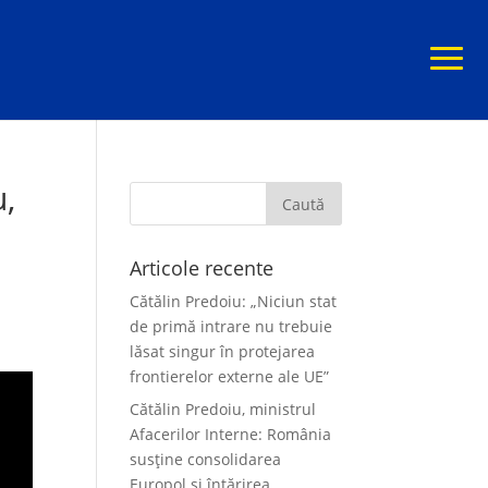
u,
Articole recente
Cătălin Predoiu: „Niciun stat
de primă intrare nu trebuie
lăsat singur în protejarea
frontierelor externe ale UE”
Cătălin Predoiu, ministrul
Afacerilor Interne: România
susține consolidarea
Europol și întărirea