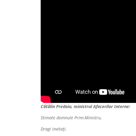
Cătălin Predoiu, ministrul Afacerilor Interne:
Stimate domnule Prim-Ministru,
Dragi invitați,