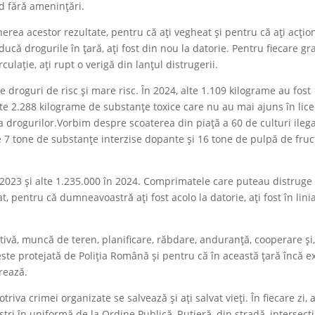
nd fără amenințări.
rea acestor rezultate, pentru că ați vegheat și pentru că ați acțion
oducă drogurile în țară, ați fost din nou la datorie. Pentru fiecare g
ulație, ați rupt o verigă din lanțul distrugerii.
 droguri de risc și mare risc. În 2024, alte 1.109 kilograme au fost
este 2.288 kilograme de substanțe toxice care nu au mai ajuns în lice
na drogurilor.Vorbim despre scoaterea din piață a 60 de culturi ileg
e 7 tone de substanțe interzise dopante și 16 tone de pulpă de fruc
 2023 și alte 1.235.000 în 2024. Comprimatele care puteau distruge
t, pentru că dumneavoastră ați fost acolo la datorie, ați fost în lini
rativă, muncă de teren, planificare, răbdare, anduranță, cooperare și
 este protejată de Poliția Română și pentru că în această țară încă e
rează.
va crimei organizate se salvează și ați salvat vieți. În fiecare zi, a
ștri în uniformă de la Ordine Publică, Rutieră, din stradă, intersecți