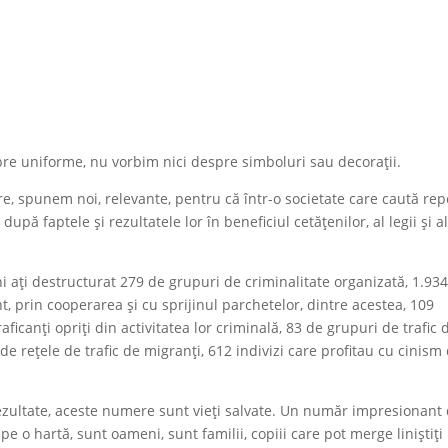
pre uniforme, nu vorbim nici despre simboluri sau decorații.
e, spunem noi, relevante, pentru că într-o societate care caută rep
după faptele și rezultatele lor în beneficiul cetățenilor, al legii și a
ni ați destructurat 279 de grupuri de criminalitate organizată, 1.93
nt, prin cooperarea și cu sprijinul parchetelor, dintre acestea, 109
ficanți opriți din activitatea lor criminală, 83 de grupuri de trafic 
 de rețele de trafic de migranți, 612 indivizi care profitau cu cinism
ultate, aceste numere sunt vieți salvate. Un număr impresionant
 pe o hartă, sunt oameni, sunt familii, copiii care pot merge liniștiți 