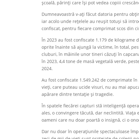
școală, părinți care își pot vedea copiii crescâ
Dumneavoastră v-ați făcut datoria pentru obține
iar acolo unde rețelele au reușit totuși să intr
confiscat, pentru fiecare comprimat scos din circ
În 2023 au fost confiscate 1.179 de kilograme de
oprite înainte să ajungă la victime, în total, p
cluburi, în mâinile unor tineri căzuți în capca
în 2023, 4,4 tone de masă vegetală verde, pest
2024.
Au fost confiscate 1.549.242 de comprimate în
vieți, care puteau ucide visuri, nu au mai apuca
apărare dintre tentație și tragedie.
În spatele fiecărei capturi stă inteligență ope
ales, o convingere tăcută, dar neclintită. Viața
oameni care nu doar poartă o insignă, ci o ono
Dar nu doar în operațiunile spectaculoase împotri
zeci de mii de vieți sunt protejate de colegii no