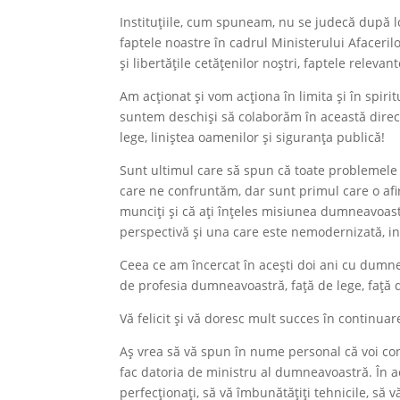
Instituțiile, cum spuneam, nu se judecă după l
faptele noastre în cadrul Ministerului Afaceri
și libertățile cetățenilor noștri, faptele releva
Am acționat și vom acționa în limita și în spiritu
suntem deschiși să colaborăm în această direcț
lege, liniștea oamenilor și siguranța publică!
Sunt ultimul care să spun că toate problemele 
care ne confruntăm, dar sunt primul care o afirm 
munciți și că ați înțeles misiunea dumneavoastr
perspectivă și una care este nemodernizată, ine
Ceea ce am încercat în acești doi ani cu dumn
de profesia dumneavoastră, față de lege, față de
Vă felicit și vă doresc mult succes în continuar
Aș vrea să vă spun în nume personal că voi cont
fac datoria de ministru al dumneavoastră. În ac
perfecționați, să vă îmbunătățiți tehnicile, să v