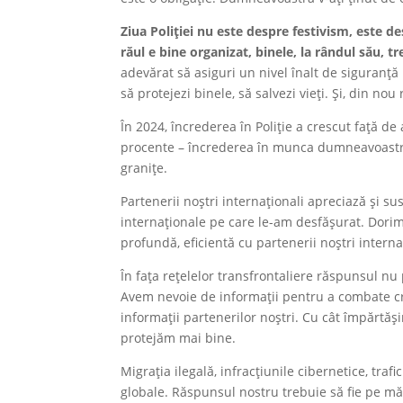
Ziua Poliției nu este despre festivism, este d
răul e bine organizat, binele, la rândul său, tre
adevărat să asiguri un nivel înalt de siguranță 
să protejezi binele, să salvezi vieți. Și, din nou
În 2024, încrederea în Poliție a crescut față d
procente – încrederea în munca dumneavoastră, 
granițe.
Partenerii noștri internaționali apreciază și su
internaționale pe care le-am desfășurat. Dorim
profundă, eficientă cu partenerii noștri interna
În fața rețelelor transfrontaliere răspunsul nu p
Avem nevoie de informații pentru a combate cri
informații partenerilor noștri. Cu cât împărtăș
protejăm mai bine.
Migrația ilegală, infracțiunile cibernetice, tra
globale. Răspunsul nostru trebuie să fie pe măs