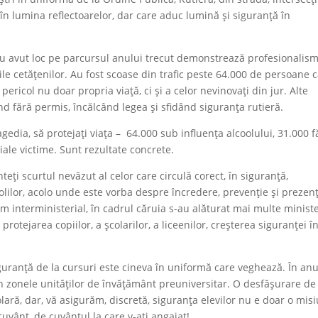
r în lumina reflectoarelor, dar care aduc lumină și siguranță în
au avut loc pe parcursul anului trecut demonstrează profesionalism
ile cetățenilor. Au fost scoase din trafic peste 64.000 de persoane 
ricol nu doar propria viață, ci și a celor nevinovați din jur. Alte
 fără permis, încălcând legea și sfidând siguranța rutieră.
tragedia, să protejați viața – 64.000 sub influența alcoolului, 31.000 f
ale victime. Sunt rezultate concrete.
teți scurtul nevăzut al celor care circulă corect, în siguranță,
școlilor, acolo unde este vorba despre încredere, prevenție și prezenț
m interministerial, în cadrul căruia s-au alăturat mai multe ministe
rotejarea copiilor, a școlarilor, a liceenilor, creșterea siguranței î
iguranță de la cursuri este cineva în uniformă care veghează. În anu
în zonele unităților de învățământ preuniversitar. O desfășurare de
lară, dar, vă asigurăm, discretă, siguranța elevilor nu e doar o mis
uvânt, de cuvântul la care v-ați angajat!