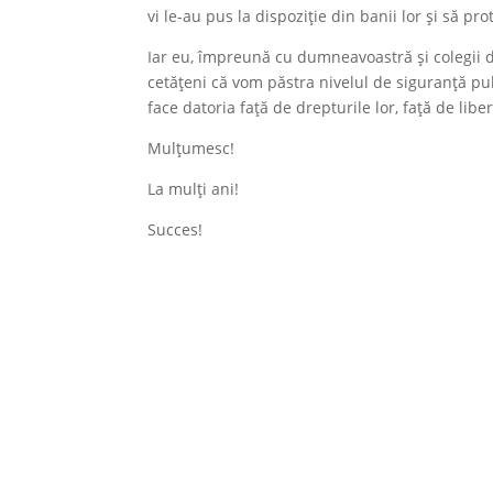
vi le-au pus la dispoziție din banii lor și să prot
Iar eu, împreună cu dumneavoastră și colegii d
cetățeni că vom păstra nivelul de siguranță pub
face datoria față de drepturile lor, față de libert
Mulțumesc!
La mulți ani!
Succes!