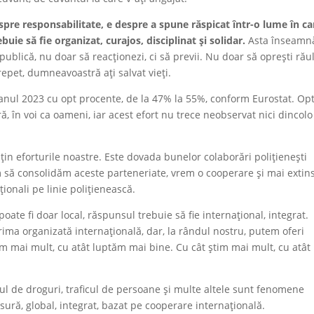
espre responsabilitate, e despre a spune răspicat într-o lume în ca
buie să fie organizat, curajos, disciplinat și solidar.
Asta înseamn
publică, nu doar să reacționezi, ci să previi. Nu doar să oprești răul
 repet, dumneavoastră ați salvat vieți.
e anul 2023 cu opt procente, de la 47% la 55%, conform Eurostat. Op
în voi ca oameni, iar acest efort nu trece neobservat nici dincolo
sțin eforturile noastre. Este dovada bunelor colaborări polițienești
 să consolidăm aceste parteneriate, vrem o cooperare și mai extins
ționali pe linie polițienească.
oate fi doar local, răspunsul trebuie să fie internațional, integrat.
ma organizată internațională, dar, la rândul nostru, putem oferi
im mai mult, cu atât luptăm mai bine. Cu cât știm mai mult, cu atât
ficul de droguri, traficul de persoane și multe altele sunt fenomene
ură, global, integrat, bazat pe cooperare internațională.