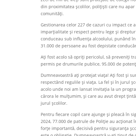
din proximitatea școlilor, polițiști care nu apa
comunități.
Gestionarea celor 227 de cazuri cu impact ce 
imparțialitate și respect pentru lege și dreptur
conduceau sub influența alcoolului, punând în pe
31.000 de persoane au fost depistate conducând
Ați fost acolo să opriți pericolul, să preveniți 
permis pe drumurile publice, 95.000 de potenți
Dumneavoastră ați protejat viața! Ați fost și sun
respectând regulile și viața. La fel și în jurul 
acolo unde noi am lansat invitația la un progra
cărora le mulțumim, și care au avut drept țintă p
jurul școlilor.
Pentru fiecare copil care ajunge și pleacă în s
2024, 77.000 de patrule de Poliție au acționat 
forțe importantă, decisivă pentru siguranța șco
este o obligație. Dumneavoastră v-ați ținut de c