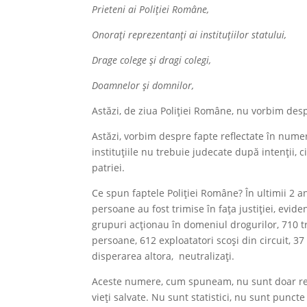
Prieteni ai Poliției Române,
Onorați reprezentanți ai instituțiilor statului,
Drage colege și dragi colegi,
Doamnelor și domnilor,
Astăzi, de ziua Poliției Române, nu vorbim des
Astăzi, vorbim despre fapte reflectate în numer
instituțiile nu trebuie judecate după intenții, ci 
patriei.
Ce spun faptele Poliției Române? În ultimii 2 a
persoane au fost trimise în fața justiției, evide
grupuri acționau în domeniul drogurilor, 710 tra
persoane, 612 exploatatori scoși din circuit, 37
disperarea altora, neutralizați.
Aceste numere, cum spuneam, nu sunt doar rez
vieți salvate. Nu sunt statistici, nu sunt puncte