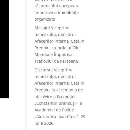
răspunsului european
împotriva criminalității
organizate
Mesajul Viceprim-
ministrului, ministrul
Afacerilor Interne, Cătălin
Predoiu, cu prilejul Zilei
Mondiale Împotriva
Traficului de Persoane
Discursul Viceprim-
ministrului, ministrul
Afacerilor Interne, Cătălin
Predoiu, la ceremonia de
absolvire a Promoției
„Constantin Brâncuși”- a
Academiei de Poliție
„Alexandru Ioan Cuza”- 29
iulie 2026