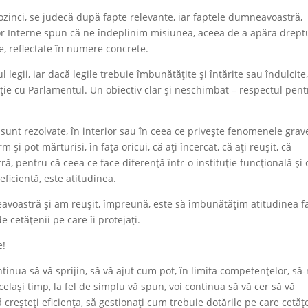
ozinci, se judecă după fapte relevante, iar faptele dumneavoastră,
lor Interne spun că ne îndeplinim misiunea, aceea de a apăra drept
nte, reflectate în numere concrete.
l legii, iar dacă legile trebuie îmbunătățite și întărite sau îndulcite
ie cu Parlamentul. Un obiectiv clar și neschimbat – respectul pent
sunt rezolvate, în interior sau în ceea ce privește fenomenele grav
și pot mărturisi, în fața oricui, că ați încercat, că ați reușit, că
ă, pentru că ceea ce face diferență într-o instituție funcțională și 
ficientă, este atitudinea.
eavoastră și am reușit, împreună, este să îmbunătățim atitudinea f
 cetățenii pe care îi protejați.
e!
inua să vă sprijin, să vă ajut cum pot, în limita competențelor, să
elași timp, la fel de simplu vă spun, voi continua să vă cer să vă
ă creșteți eficiența, să gestionați cum trebuie dotările pe care cetăț