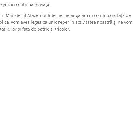
ejați, în continuare, viața.
in Ministerul Afacerilor Interne, ne angajăm în continuare față de
lică, vom avea legea ca unic reper în activitatea noastră și ne vom
ățile lor și față de patrie și tricolor.