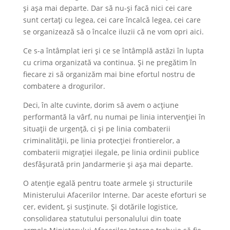
și așa mai departe. Dar să nu-și facă nici cei care
sunt certați cu legea, cei care încalcă legea, cei care
se organizează să o încalce iluzii că ne vom opri aici.
Ce s-a întâmplat ieri și ce se întâmplă astăzi în lupta
cu crima organizată va continua. Și ne pregătim în
fiecare zi să organizăm mai bine efortul nostru de
combatere a drogurilor.
Deci, în alte cuvinte, dorim să avem o acțiune
performantă la vârf, nu numai pe linia intervenției în
situații de urgență, ci și pe linia combaterii
criminalității, pe linia protecției frontierelor, a
combaterii migrației ilegale, pe linia ordinii publice
desfășurată prin Jandarmerie și așa mai departe.
O atenție egală pentru toate armele și structurile
Ministerului Afacerilor Interne. Dar aceste eforturi se
cer, evident, și susținute. Și dotările logistice,
consolidarea statutului personalului din toate