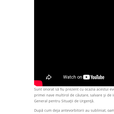
Sunt onorat să fiu prezent cu ocazia acestui e
primei nave multirol de căutare, salvare și de 
General pentru Situații de Urgență.
După cum deja antevorbitorii au subliniat, oam