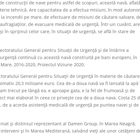
de construcții de nave pentru astfel de scopuri, această navă, aflată
terie tehnică. Are capacitatea de a efectua misiuni, în mod autono
ni la incendii pe mare, de efectuare de misiuni de căutare-salvare, d
 naufragiaților, de evacuare medicală de urgență. Într-un cuvânt, ar
și în sprijinul celor care, în situații de urgență, se află în stare de
toratului General pentru Situații de Urgență și de întărire a
de urgență continuă cu această navă construită pe bani europeni, în
Mare, 2016-2020, Proiectul Viziune 2020.
ctoratului General pentru Situații de Urgență în materie de căutare
oximativ 20,3 milioane euro. Cea de-a doua navă va fi lansată la apă 
m trecut pe lângă ea, e aproape gata, e la fel de frumoasă și de
ect mai elaborat în ceea ce privește cea de a doua nava. Costa 25 
, de a acorda asistență medicală de urgență pe puntea navei și de
iniat și distinsul reprezentant al Damen Group, în Marea Neagră,
t interveni și în Marea Mediterană, salvând vieți ale unor cetățeni d