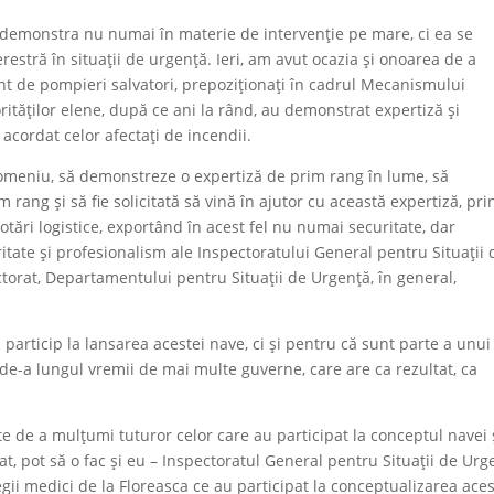
 demonstra nu numai în materie de intervenție pe mare, ci ea se
restră în situații de urgență. Ieri, am avut ocazia și onoarea de a
ent de pompieri salvatori, prepoziționați în cadrul Mecanismului
orităților elene, după ce ani la rând, au demonstrat expertiză și
l acordat celor afectați de incendii.
domeniu, să demonstreze o expertiză de prim rang în lume, să
rang și să fie solicitată să vină în ajutor cu această expertiză, pri
tări logistice, exportând în acest fel nu numai securitate, dar
itate și profesionalism ale Inspectoratului General pentru Situații 
ctorat, Departamentului pentru Situații de Urgență, în general,
articip la lansarea acestei nave, ci și pentru că sunt parte a unui
t de-a lungul vremii de mai multe guverne, care are ca rezultat, ca
e de a mulțumi tuturor celor care au participat la conceptul navei 
at, pot să o fac și eu – Inspectoratul General pentru Situații de Urg
gii medici de la Floreasca ce au participat la conceptualizarea aces