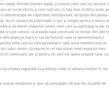
 Galați, felicitări Damen Galați, și tuturor celor care au sprijinit, î
are au lucrat efectiv și care sunt aici, în fața mea, îi văd și acolo, p
ste o demonstrație de capacitate instituțională, de sprijin din partea
, toți. Nu în căutare de publicitate, ci pur și simplu pentru a marca u
e și să oferim respectul nostru celor care au participat la ele. E
 și sunt convins că această navă construită să reziste, din câte m
l de dificultate pe mare în caz de furtună, ceea ce demonstrează o
n partea celor care au conceptualizat-o. Iată, acest moment vine să
să-l salut, doresc să exprim în cel mai sincer mod respectul meu
face în continuare, dar și pentru cei care vor opera această navă, sun
securitatea regională, la protecția civilă, la salvarea vieților în caz
e onorat, emoționat și sper să participăm cât mai des la astfel de