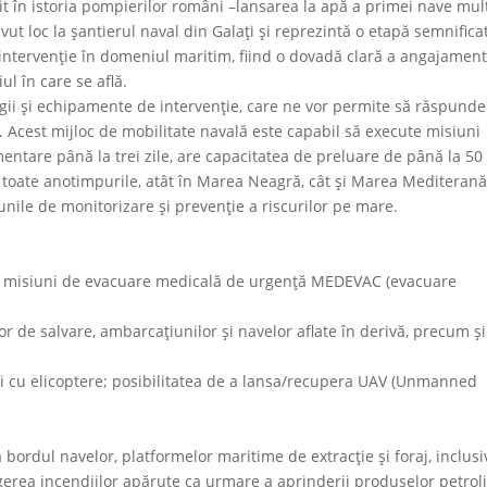
 în istoria pompierilor români –lansarea la apă a primei nave mult
ut loc la șantierul naval din Galați și reprezintă o etapă semnifica
e intervenție în domeniul maritim, fiind o dovadă clară a angajament
ul în care se află.
gii și echipamente de intervenție, care ne vor permite să răspund
ă. Acest mijloc de mobilitate navală este capabil să execute misiuni
mentare până la trei zile, are capacitatea de preluare de până la 50
n toate anotimpurile, atât în Marea Neagră, cât și Marea Mediterană
iunile de monitorizare și prevenție a riscurilor pe mare.
 – – misiuni de evacuare medicală de urgență MEDEVAC (evacuare
or de salvare, ambarcațiunilor și navelor aflate în derivă, precum și
ni cu elicoptere; posibilitatea de a lansa/recupera UAV (Unmanned
a bordul navelor, platformelor maritime de extracție și foraj, inclusi
ngerea incendiilor apărute ca urmare a aprinderii produselor petrol