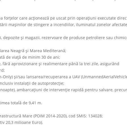
ea forțelor care acționează pe uscat prin operațiuni executate direc
rii mașinilor de stingere a incendiilor, iluminatul zonelor afectate
ui, depozite și magazii, rezervoare de produse petroliere sau chimic
 Marea Neagră și Marea Mediterană;
ată de viaţă de minim 30 de ani;
 fără aprovizionare și realimentare până la trei zile, asigurând
rd;
ch-Only) și/sau lansarea/recuperarea a UAV (UnmannedAerialVehicle
nclusiv instalații de autoprotecție;
 noapte), ambarcațiuni de intervenție rapidă pentru salvare, precu
țimea totală de 9,41 m.
frastructură Mare (POIM 2014-2020), cod SMIS: 134028;
tiv 20,3 milioane Euro).