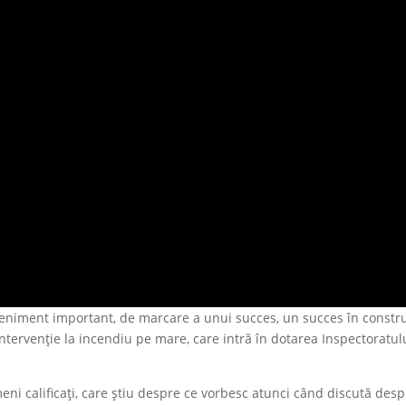
veniment important, de marcare a unui succes, un succes în constr
intervenție la incendiu pe mare, care intră în dotarea Inspectoratul
eni calificați, care știu despre ce vorbesc atunci când discută des