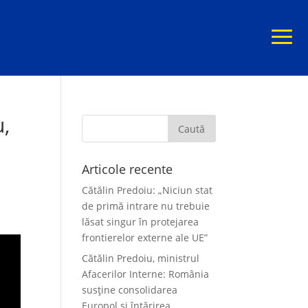
u,
Articole recente
Cătălin Predoiu: „Niciun stat
de primă intrare nu trebuie
lăsat singur în protejarea
frontierelor externe ale UE”
Cătălin Predoiu, ministrul
Afacerilor Interne: România
susține consolidarea
Europol și întărirea