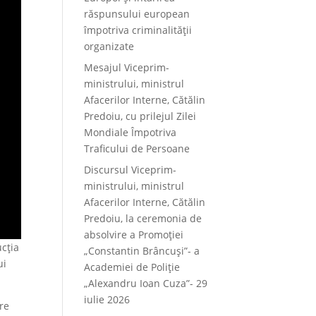
răspunsului european
împotriva criminalității
organizate
Mesajul Viceprim-
ministrului, ministrul
Afacerilor Interne, Cătălin
Predoiu, cu prilejul Zilei
Mondiale Împotriva
Traficului de Persoane
Discursul Viceprim-
ministrului, ministrul
Afacerilor Interne, Cătălin
Predoiu, la ceremonia de
absolvire a Promoției
ucția
„Constantin Brâncuși”- a
ui
Academiei de Poliție
„Alexandru Ioan Cuza”- 29
iulie 2026
pre