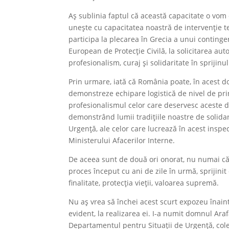
Aș sublinia faptul că această capacitate o vom
unește cu capacitatea noastră de intervenție te
participa la plecarea în Grecia a unui conting
European de Protecție Civilă, la solicitarea aut
profesionalism, curaj și solidaritate în sprijinu
Prin urmare, iată că România poate, în acest 
demonstreze echipare logistică de nivel de prim 
profesionalismul celor care deservesc aceste do
demonstrând lumii tradițiile noastre de solidar
Urgență, ale celor care lucrează în acest inspe
Ministerului Afacerilor Interne.
De aceea sunt de două ori onorat, nu numai că p
proces început cu ani de zile în urmă, sprijini
finalitate, protecția vieții, valoarea supremă.
Nu aș vrea să închei acest scurt expozeu înaint
evident, la realizarea ei. I-a numit domnul Araf
Departamentul pentru Situații de Urgență, cole