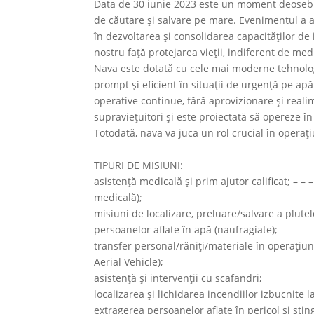
Data de 30 iunie 2023 este un moment deosebit
de căutare și salvare pe mare. Evenimentul a av
în dezvoltarea și consolidarea capacităților d
nostru față protejarea vieții, indiferent de medi
Nava este dotată cu cele mai moderne tehnolo
prompt și eficient în situații de urgență pe ap
operative continue, fără aprovizionare și reali
supraviețuitori și este proiectată să opereze î
Totodată, nava va juca un rol crucial în operaț
TIPURI DE MISIUNI:
asistență medicală și prim ajutor calificat; –
medicală);
misiuni de localizare, preluare/salvare a plutel
persoanelor aflate în apă (naufragiate);
transfer personal/răniți/materiale în operațiu
Aerial Vehicle);
asistență și intervenții cu scafandri;
localizarea și lichidarea incendiilor izbucnite l
extragerea persoanelor aflate în pericol și sti