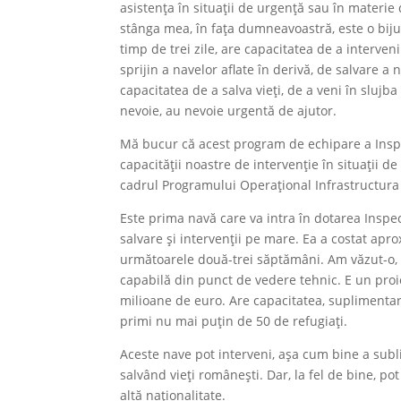
asistența în situații de urgență sau în materie 
stânga mea, în fața dumneavoastră, este o biju
timp de trei zile, are capacitatea de a interve
sprijin a navelor aflate în derivă, de salvare a
capacitatea de a salva vieți, de a veni în slujba 
nevoie, au nevoie urgentă de ajutor.
Mă bucur că acest program de echipare a Inspec
capacității noastre de intervenție în situații 
cadrul Programului Operațional Infrastructura 
Este prima navă care va intra în dotarea Inspe
salvare și intervenții pe mare. Ea a costat apr
următoarele două-trei săptămâni. Am văzut-o, a
capabilă din punct de vedere tehnic. E un proi
milioane de euro. Are capacitatea, suplimentar
primi nu mai puțin de 50 de refugiați.
Aceste nave pot interveni, așa cum bine a subl
salvând vieți românești. Dar, la fel de bine, po
altă naționalitate.