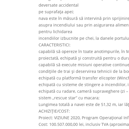
deversate accidental
pe suprafața apei;
nava este în măsură să intervină prin sprijinir
asupra incendiului sau prin asigurarea alimentă
pentru lichidarea
incendiilor izbucnite pe chei, la danele portul
CARACTERISTICI:
capabilă să opereze în toate anotimpurile, în
proiectată, echipată şi construită pentru o dur
capabilă să execute misiuni operative continue,
condițiile de trai și deservirea tehnicii de la bo
echipată cu platformă transfer elicopter (Win
echipată cu sisteme de stingere a incendiilor, i
echipată cu radare, cameră supraveghere (zi –
sistem „rescue star” cu macara;
Lungimea totală a navei este de 51,32 m, iar lă
ACHIZIȚIE/COST:
Proiect: VIZIUNE 2020, Program Operațional In
Cost: 100.507.000,00 lei, inclusiv TVA (aproxima