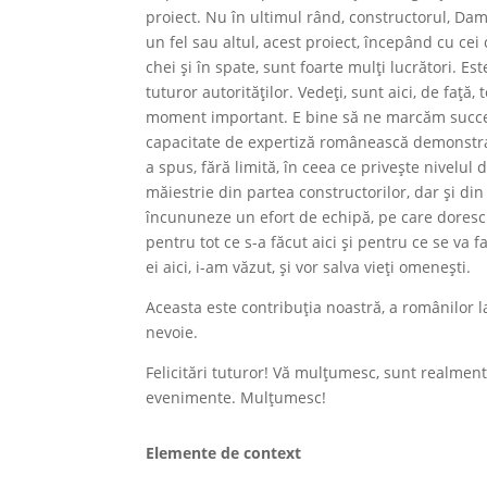
proiect. Nu în ultimul rând, constructorul, Damen
un fel sau altul, acest proiect, începând cu cei c
chei și în spate, sunt foarte mulți lucrători. E
tuturor autorităților. Vedeți, sunt aici, de față
moment important. E bine să ne marcăm succesel
capacitate de expertiză românească demonstrată
a spus, fără limită, în ceea ce privește nivelu
măiestrie din partea constructorilor, dar și di
încununeze un efort de echipă, pe care doresc 
pentru tot ce s-a făcut aici și pentru ce se va 
ei aici, i-am văzut, și vor salva vieți omenești.
Aceasta este contribuția noastră, a românilor la 
nevoie.
Felicitări tuturor! Vă mulțumesc, sunt realment
evenimente. Mulțumesc!
Elemente de context