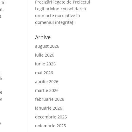
Precizări legate de Proiectul
 în
Legii privind consolidarea
m,
unor acte normative în
e
domeniul integrității
e
Arhive
august 2026
iulie 2026
iunie 2026
,
mai 2026
în
aprilie 2026
martie 2026
de
 a
februarie 2026
ianuarie 2026
decembrie 2025
e
noiembrie 2025