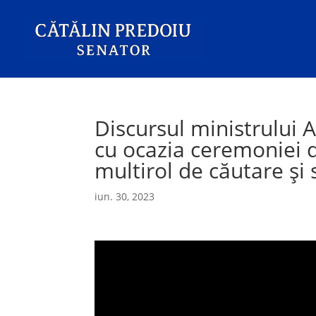
Discursul ministrului A
cu ocazia ceremoniei d
multirol de căutare și
iun. 30, 2023