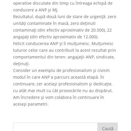
operative discutate din timp cu întreaga echipă de
conducere a ANP și MJ.
Rezultatul, după două luni de stare de urgență: zero
unități contaminate în masă, zero deținuti
contaminați (din efectiv aproximativ de 20.500), 22
angajați (din efectiv aproximativ de 12.000).
Felicit conducerea ANP și îi mulțumesc. Mulțumesc
tuturor celor care au contribuit la acest rezultat prin
comportamentul din teren: angajații ANP, sindicate,
deținuți.
Consider un exemplu de profesionalism și civism
modul în care ANP a parcurs această etapă. În
continuare, cer același profesionalism și dedicație,
cu atât mai mult cu cât provocările nu au dispărut.
Am încredere și vom colabora în continuare în
aceiași parametri.