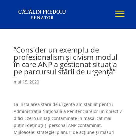
”Consider un exemplu de
profesionalism și civism modul
în care ANP a gestionat situația
pe parcursul stării de urgență”
mai 15, 2020
La instalarea stării de urgență am stabilit pentru
Administrația Națională a Penitenciarelor un obiectiv
dificil: zero unități contaminate în masă, cât mai
puțini deținuți și personal ANP contaminat.
Mijloacele: strategie, planuri de acțiune și măsuri