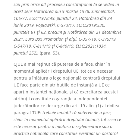
sau prin orice alt procedeu constituțional (a se vedea în
acest sens Hotărârea din 9 martie 1978, Simmenthal,
106/77, EU:C:1978:49, punctul 24, Hotărârea din 24
iunie 2019, Popławski, C‑573/17, EU:C:2019:530,
punctele 61 și 62, precum și Hotărârea din 21 decembrie
2021, Euro Box Promotion și alții, C‑357/19, C‑379/19,
C‑547/19, C‑811/19 și C‑840/19, EU:C:2021:1034,
punctul 252).
(para. 53).
CJUE a mai reținut că puterea de a face, chiar în
momentul aplicării dreptului UE, tot ce e necesar
pentru a înlătura o lege națională contrară dreptului
UE face parte din atribuțiile de instanță a UE ce
aparțin instanței naționale, și că exercitarea acestei
atribuții constituie o garanție a independenței
judecătorilor ce decurge din art. 19 alin. (1) al doilea
paragraf TUE:
trebuie amintit că puterea de a face,
chiar în momentul aplicării dreptului Uniunii, tot ceea ce
este necesar pentru a înlătura o reglementare sau o
practică națională care constituie eventual un obstacol