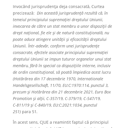
Invocând jurisprudenţa deja consacrată, Curtea
precizează:
Din această jurisprudență rezultă că, în
temeiul principiului supremației dreptului Uniunii,
invocarea de către un stat membru a unor dispoziții de
drept național, fie ele și de natură constituțională, nu
poate aduce atingere unității și eficacității dreptului
Uniunii. Într‑adevăr, conform unei jurisprudențe
consacrate, efectele asociate principiului supremației
dreptului Uniunii se impun tuturor organelor unui stat
membru, fără în special ca dispozițiile interne, inclusiv
de ordin constituțional, să poată împiedica acest lucru
(Hotărârea din 17 decembrie 1970, Internationale
Handelsgesellschaft, 11/70, EU:C:1970:114, punctul 3,
precum și Hotărârea din 21 decembrie 2021, Euro Box
Promotion și alții, C‑357/19, C‑379/19, C‑547/19,
C‑811/19 și C‑840/19, EU:C:2021:1034, punctul
251)
para 51
.
În acest sens, CJUE a reamintit faptul că principiul