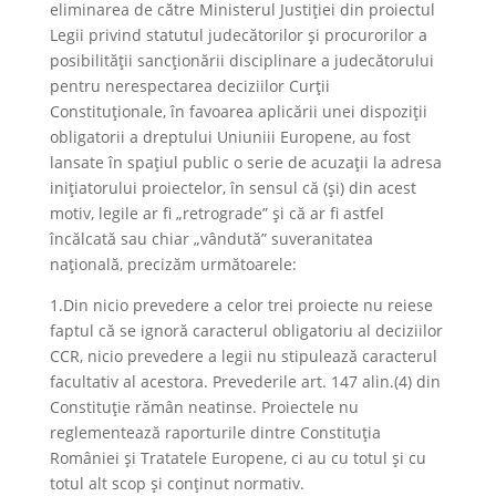
eliminarea de către Ministerul Justiției din proiectul
Legii privind statutul judecătorilor și procurorilor a
posibilității sancționării disciplinare a judecătorului
pentru nerespectarea deciziilor Curţii
Constituţionale, în favoarea aplicării unei dispoziții
obligatorii a dreptului Uniuniii Europene, au fost
lansate în spațiul public o serie de acuzații la adresa
inițiatorului proiectelor, în sensul că (și) din acest
motiv, legile ar fi „retrograde” și că ar fi astfel
încălcată sau chiar „vândută” suveranitatea
națională, precizăm următoarele:
1.Din nicio prevedere a celor trei proiecte nu reiese
faptul că se ignoră caracterul obligatoriu al deciziilor
CCR, nicio prevedere a legii nu stipulează caracterul
facultativ al acestora. Prevederile art. 147 alin.(4) din
Constituție rămân neatinse. Proiectele nu
reglementează raporturile dintre Constituția
României și Tratatele Europene, ci au cu totul și cu
totul alt scop și conținut normativ.