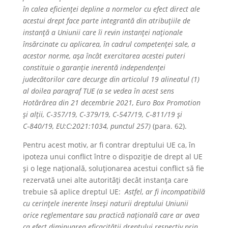
în calea eficienței depline a normelor cu efect direct ale
acestui drept face parte integrantă din atribuțiile de
instanță a Uniunii care îi revin instanței naționale
însărcinate cu aplicarea, în cadrul competenței sale, a
acestor norme, așa încât exercitarea acestei puteri
constituie o garanție inerentă independenței
judecătorilor care decurge din articolul 19 alineatul (1)
al doilea paragraf TUE (a se vedea în acest sens
Hotărârea din 21 decembrie 2021, Euro Box Promotion
și alții, C‑357/19, C‑379/19, C‑547/19, C‑811/19 și
C‑840/19, EU:C:2021:1034, punctul 257)
(para. 62).
Pentru acest motiv, ar fi contrar dreptului UE ca, în
ipoteza unui conflict între o dispoziție de drept al UE
și o lege națională, soluționarea acestui conflict să fie
rezervată unei alte autorități decât instanța care
trebuie să aplice dreptul UE:
Astfel, ar fi incompatibilă
cu cerințele inerente înseși naturii dreptului Uniunii
orice reglementare sau practică națională care ar avea
ca efect diminuarea eficacității dreptului respectiv prin