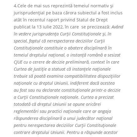
4.Cele de mai sus reprezintă temeiul normativ și
jurisprudențial pe baza cărora subiectul a fost inclus
atât în recentul raport privind Statul de Drept
publicat la 13 iulie 2022, în care se precizează:
Având
în vedere jurisprudența Curții Constituționale și, în
special, faptul că nerespectarea deciziilor Curții
Constituționale constituie o abatere disciplinară în
temeiul dreptului național, o instanță română a sesizat
CJUE cu o cerere de decizie preliminară, context în care
Curtea de Justiție a statuat că instanțele naționale
trebuie să poată examina compatibilitatea dispozițiilor
naționale cu dreptul Uniunii, indiferent dacă acestea
au
fost sau nu declarate constituționale printr-o decizie
a Curții Constituționale naționale. Curtea a precizat
totodată că dreptul Uniunii se opune oricărei
reglementări sau practici naționale care ar angaja
răspunderea disciplinară a unui judecător național
pentru nerespectarea deciziilor Curții Constituționale
contrare dreptului Uniunii. Pentru a răspunde acestor