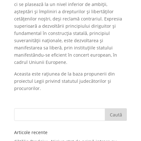
ci se plasează la un nivel inferior de ambiții,
așteptări și împliniri a drepturilor și libertăților
cetățenilor noștri, deși reclamă contrariul. Expresia
superioară a dezvoltării principiului diriguitor și
fundamental în construcția statală, principiul
suveranității naționale, este dezvoltarea și
manifestarea sa liberă, prin instituțiile statului
manifestându-se eficient în concert european, în
cadrul Uniunii Europene.
Aceasta este rațiunea de la baza propunerii din
proiectul Legii privind statutul judecătorilor și
procurorilor.
Articole recente