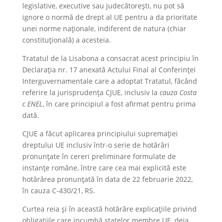
legislative, executive sau judecătorești, nu pot să
ignore o normă de drept al UE pentru a da prioritate
unei norme naționale, indiferent de natura (chiar
constituțională) a acesteia.
Tratatul de la Lisabona a consacrat acest principiu în
Declarația nr. 17 anexată Actului Final al Conferinței
Interguvernamentale care a adoptat Tratatul, făcând
referire la jurisprudența CJUE, inclusiv la
cauza Costa
c ENEL
, în care principiul a fost afirmat pentru prima
dată.
CJUE a făcut aplicarea principiului supremației
dreptului UE inclusiv într-o serie de hotărâri
pronunțate în cereri preliminare formulate de
instanțe române, între care cea mai explicită este
hotărârea pronunțată în data de 22 februarie 2022,
în cauza C-430/21, RS.
Curtea reia şi în această hotărâre explicaţiile privind
obligaţiile care incumbă statelor membre UE, deja