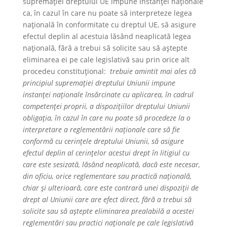
supremației dreptului UE impune instanței naționale
ca, în cazul în care nu poate să interpreteze legea
națională în conformitate cu dreptul UE, să asigure
efectul deplin al acestuia lăsând neaplicată legea
națională, fără a trebui să solicite sau să aștepte
eliminarea ei pe cale legislativă sau prin orice alt
procedeu constituțional:
trebuie amintit mai ales că
principiul supremației dreptului Uniunii impune
instanței naționale însărcinate cu aplicarea, în cadrul
competenței proprii, a dispozițiilor dreptului Uniunii
obligația, în cazul în care nu poate să procedeze la o
interpretare a reglementării naționale care să fie
conformă cu cerințele dreptului Uniunii, să asigure
efectul deplin al cerințelor acestui drept în litigiul cu
care este sesizată, lăsând neaplicată, dacă este necesar,
din oficiu, orice reglementare sau practică națională,
chiar și ulterioară, care este contrară unei dispoziții de
drept al Uniunii care are efect direct, fără a trebui să
solicite sau să aștepte eliminarea prealabilă a acestei
reglementări sau practici naționale pe cale legislativă