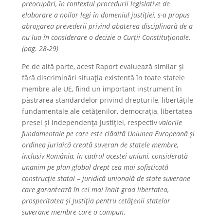
preocupări, în contextul procedurii legislative de
elaborare a noilor legi în domeniul justiției, s-a propus
abrogarea prevederii privind abaterea disciplinară de a
nu lua în considerare o decizie a Curții Constituționale.
(pag. 28-29)
Pe de altă parte, acest Raport evaluează similar și
fără discriminări situaţia existentă în toate statele
membre ale UE, fiind un important instrument în
păstrarea standardelor privind drepturile, libertățile
fundamentale ale cetățenilor, democrația, libertatea
presei și independența Justiției, respectiv
valorile
fundamentale pe care este clădită Uniunea Europeană și
ordinea juridică creată suveran de statele membre,
inclusiv România, în cadrul acestei uniuni, considerată
unanim pe plan global drept cea mai sofisticată
construcție statal – juridică unională de state suverane
care garantează în cel mai înalt grad libertatea,
prosperitatea și Justiția pentru cetățenii statelor
suverane membre care o compun
.