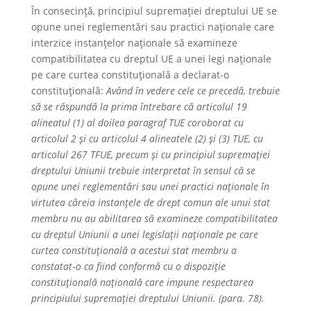
În consecință, principiul supremației dreptului UE se
opune unei reglementări sau practici naționale care
interzice instanțelor naționale să examineze
compatibilitatea cu dreptul UE a unei legi naționale
pe care curtea constituțională a declarat-o
constituțională:
Având în vedere cele ce precedă, trebuie
să se răspundă la prima întrebare că articolul 19
alineatul (1) al doilea paragraf TUE coroborat cu
articolul 2 și cu articolul 4 alineatele (2) și (3) TUE, cu
articolul 267 TFUE, precum și cu principiul supremației
dreptului Uniunii trebuie interpretat în sensul că se
opune unei reglementări sau unei practici naționale în
virtutea căreia instanțele de drept comun ale unui stat
membru nu au abilitarea să examineze compatibilitatea
cu dreptul Uniunii a unei legislații naționale pe care
curtea constituțională a acestui stat membru a
constatat‑o ca fiind conformă cu o dispoziție
constituțională națională care impune respectarea
principiului supremației dreptului Uniunii. (para. 78).