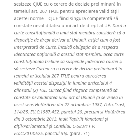
sesizeze CJUE cu o cerere de decizie preliminară în
temeiul art. 267 TFUE pentru aprecierea validității
acestei norme – CJUE fiind singura competentă să
constate nevaliditatea unui act de drept al UE:
Dacă o
curte constituțională a unui stat membru consideră că o
dispoziție de drept derivat al Uniunii, astfel cum a fost
interpretată de Curte, încalcă obligația de a respecta
identitatea națională a acestui stat membru, acea curte
constituțională trebuie să suspende judecarea cauzei și
să sesizeze Curtea cu o cerere de decizie preliminară în
temeiul articolului 267 TFUE pentru aprecierea
validității acestei dispoziții în lumina articolului 4
alineatul (2) TUE, Curtea fiind singura competentă să
constate nevaliditatea unui act al Uniunii (a se vedea în
acest sens Hotărârea din 22 octombrie 1987, Foto‑Frost,
314/85, EU:C:1987:452, punctul 20, precum și Hotărârea
din 3 octombrie 2013, Inuit Tapiriit Kanatami și
alții/Parlamentul și Consiliul, C‑583/11 P,
EU:C:2013:625, punctul 96).
(para. 71).