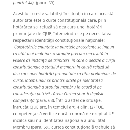
punctul 44).
(para. 63).
Acest lucru este valabil și în situația în care această
autoritate este o curte constituțională care, prin
hotărârea sa, refuză să dea curs unei hotărâri
pronunțate de CJUE, întemeindu‑se pe necesitatea
respectării identității constituționale naționale:
Constatările enunțate la punctele precedente se impun
cu atât mai mult într‑o situație precum cea avută în
vedere de instanța de trimitere, în care o decizie a curții
constituționale a statului membru în cauză refuză să
dea curs unei hotărâri pronunțate cu titlu preliminar de
Curte, întemeindu‑se printre altele pe identitatea
constituțională a statului membru în cauză și pe
considerația potrivit căreia Curtea și‑ar fi depășit
competența
(para. 68). Într-o astfel de situație,
întrucât CJUE are, în temeiul art. 4 alin. (2) TUE,
competența să verifice dacă o normă de drept al UE
încalcă sau nu identitatea națională a unui Stat
Membru (para. 69), curtea constituțională trebuie să