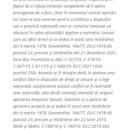
faptul de a refuza instanței competente să îl aplice
prerogativa de a face, chiar în momentul acestei aplicări,
tot ceea ce este necesar pentru a înlătura o dispoziție
sau o practică națională care ar constitui eventual un
obstacol în calea eficacității depline a normelor Uniunii
care au efect direct (a se vedea în acest sens Hotărârea
din 9 martie 1978, Simmenthal, 106/77, EU:C:1978:49,
punctul 22, precum și Hotărârea din 21 decembrie 2021,
Euro Box Promotion și alții, C‑357/19, C‑379/19,
C‑547/19, C‑811/19 și C‑840/19, EU:C:2021:1034,
punctul 258). Aceasta ar fi situația dacă, în ipoteza unui
conflict între o dispoziție de drept al Uniunii și o lege
națională, soluționarea acestui conflict ar fi rezervată
unei autorități, alta decât instanța chemată să asigure
aplicarea dreptului Uniunii, învestită cu o putere de
apreciere proprie (a se vedea în acest sens Hotărârea
din 9 martie 1978, Simmenthal, 106/77, EU:C:1978:49,
punctul 23, precum și Hotărârea din 22 iunie 2010,
Melki și Abdeli, C‑188/10 și C‑189/10, EU:C:2010:363,