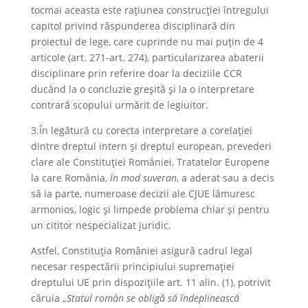
tocmai aceasta este rațiunea construcției întregului
capitol privind răspunderea disciplinară din
proiectul de lege, care cuprinde nu mai puțin de 4
articole (art. 271-art. 274), particularizarea abaterii
disciplinare prin referire doar la deciziile CCR
ducând la o concluzie greșită și la o interpretare
contrară scopului urmărit de legiuitor.
3.În legătură cu corecta interpretare a corelației
dintre dreptul intern și dreptul european, prevederi
clare ale Constituției României, Tratatelor Europene
la care România,
în mod suveran
, a aderat sau a decis
să ia parte, numeroase decizii ale CJUE lămuresc
armonios, logic și limpede problema chiar și pentru
un cititor nespecializat juridic.
Astfel, Constituția României asigură cadrul legal
necesar respectării principiului supremației
dreptului UE prin dispozițiile art. 11 alin. (1), potrivit
căruia „
Statul român se obligă să îndeplinească