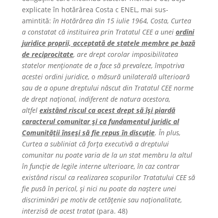
explicate în hotărârea Costa c ENEL, mai sus-
amintită:
în Hotărârea din 15 iulie 1964, Costa, Curtea
a constatat că instituirea prin Tratatul CEE a unei
ordini
juridice proprii, acceptată de statele membre pe bază
de reciprocitate
, are drept corolar imposibilitatea
statelor menționate de a face să prevaleze, împotriva
acestei ordini juridice, o măsură unilaterală ulterioară
sau de a opune dreptului născut din Tratatul CEE norme
de drept național, indiferent de natura acestora,
altfel
existând riscul ca acest drept să își piardă
caracterul comunitar și ca fundamentul juridic al
Comunității înseși să fie repus în discuție
. În plus,
Curtea a subliniat că forța executivă a dreptului
comunitar nu poate varia de la un stat membru la altul
în funcție de legile interne ulterioare, în caz contrar
existând riscul ca realizarea scopurilor Tratatului CEE să
fie pusă în pericol, și nici nu poate da naștere unei
discriminări pe motiv de cetățenie sau naționalitate,
interzisă de acest tratat
(para. 48)