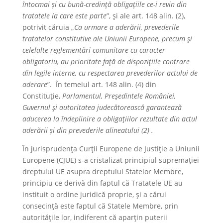
întocmai și cu bună-credință obligațiile ce-i revin din
tratatele la care este parte
”, și ale art. 148 alin. (2),
potrivit căruia „
Ca urmare a aderării, prevederile
tratatelor constitutive ale Uniunii Europene, precum și
celelalte reglementări comunitare cu caracter
obligatoriu, au prioritate față de dispozițiile contrare
din legile interne, cu respectarea prevederilor actului de
aderare
”. În temeiul art. 148 alin. (4) din
Constituţie,
Parlamentul, Preşedintele României,
Guvernul şi autoritatea judecătorească garantează
aducerea la îndeplinire a obligaţiilor rezultate din actul
aderării şi din prevederile alineatului (2) .
În jurisprudența Curții Europene de Justiție a Uniunii
Europene (CJUE) s-a cristalizat principiul supremației
dreptului UE asupra dreptului Statelor Membre,
principiu ce derivă din faptul că Tratatele UE au
instituit o ordine juridică proprie, și a cărui
consecință este faptul că Statele Membre, prin
autoritățile lor, indiferent că aparțin puterii