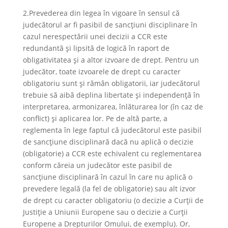
2.Prevederea din legea în vigoare în sensul că
judecătorul ar fi pasibil de sancțiuni disciplinare în
cazul nerespectării unei decizii a CCR este
redundantă și lipsită de logică în raport de
obligativitatea și a altor izvoare de drept. Pentru un
judecător, toate izvoarele de drept cu caracter
obligatoriu sunt și rămân obligatorii, iar judecătorul
trebuie să aibă deplina libertate și independență în
interpretarea, armonizarea, înlăturarea lor (în caz de
conflict) și aplicarea lor. Pe de altă parte, a
reglementa în lege faptul că judecătorul este pasibil
de sancțiune disciplinară dacă nu aplică o decizie
(obligatorie) a CCR este echivalent cu reglementarea
conform căreia un judecător este pasibil de
sancțiune disciplinară în cazul în care nu aplică o
prevedere legală (la fel de obligatorie) sau alt izvor
de drept cu caracter obligatoriu (o decizie a Curții de
Justiție a Uniunii Europene sau o decizie a Curții
Europene a Drepturilor Omului, de exemplu). Or,