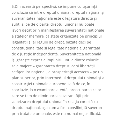
5.Din această perspectivă, se impune cu ușurință
concluzia că între dreptul unional, dreptul național și
suveranitatea națională este o legătură directă și
subtilă, pe de o parte, dreptul unional nu poate
izvorî decât prin manifestarea suveranității naționale
a statelor membre, ca state organizate pe principiul
legalității și al regulii de drept, bazate deci pe
constituționalitate și legalitate națională, garantată
de o justiție independentă. Suveranitatea națională
își găsește expresia împlinirii unuia dintre rolurile
sale majore – garantarea drepturilor și libertății
cetățenilor naționali, a prosperității acestora – pe un
plan superior, prin intermediul dreptului unional și a
construcției unionale europene. Iată de ce, în
concluzie, la o examinare atentă, preocuparea celor
care se tem de diminuarea suveranității prin
valorizarea dreptului unional în relația corectă cu
dreptul național, așa cum a fost consființită suveran
prin tratatele unionale, este nu numai nejustificată,