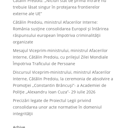
Cătălin Predoiu: „Niciun stat de primă intrare nu
trebuie lăsat singur în protejarea frontierelor
externe ale UE”
Cătălin Predoiu, ministrul Afacerilor Interne:
România susține consolidarea Europol și întărirea
răspunsului european împotriva criminalității
organizate
Mesajul Viceprim-ministrului, ministrul Afacerilor
Interne, Cătălin Predoiu, cu prilejul Zilei Mondiale
Împotriva Traficului de Persoane
Discursul Viceprim-ministrului, ministrul Afacerilor
Interne, Cătălin Predoiu, la ceremonia de absolvire a
Promoției „Constantin Brâncuși”- a Academiei de
Poliție „Alexandru Ioan Cuza”- 29 iulie 2026
Precizări legate de Proiectul Legii privind
consolidarea unor acte normative în domeniul
integrității
Arhive