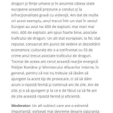
droguri și ființe umane și în anumite câteva state
europene această presiune a condus și la
infracționalitate gravă cu violență. Am dat de multe
ori acest exemplu, anul trecut într-un stat în vestul
Europei au avut loc 600 de explozii, mai mari mai
mici. 600 de explozii, am spus foarte bine, asociate
traficului de droguri. Un alt stat european, la fel, stat
reputat, consacrat din punct de vedere al dezvoltării
economice, culturale etc s-a confruntat cu 55 de
crime anul trecut asociate traficului de droguri.
Tocmai de aceea am cerut această reacție energică
Poliției Române și Ministerului Afacerilor Interne, în
general, pentru că noi nu trebuie să lăsăm să
ajungem la acest tip de provocare, ci să să dăm
acum o ripostă fermă și continuă ani de zile. Ani de
zile, și o să ajungem și la ce e de făcut ca să fie ani
de zile această ripostă fermă și eficientă.
Moderator:
Un alt subiect care are o extremă
importanță: vorbeați mai devreme despre siguranța