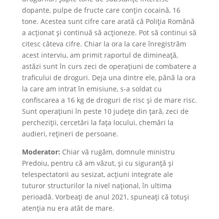
dopante, pulpe de fructe care conțin cocaină, 16
tone. Acestea sunt cifre care arată că Poliția Română
a acționat și continuă să acționeze. Pot să continui să
citesc câteva cifre. Chiar la ora la care înregistrăm
acest interviu, am primit raportul de dimineață,
astăzi sunt în curs zeci de operațiuni de combatere a
traficului de droguri. Deja una dintre ele, până la ora
la care am intrat în emisiune, s-a soldat cu
confiscarea a 16 kg de droguri de risc și de mare risc.
Sunt operațiuni în peste 10 județe din țară, zeci de
percheziții, cercetări la fața locului, chemări la
audieri, rețineri de persoane.
Moderator:
Chiar vă rugăm, domnule ministru
Predoiu, pentru că am văzut, și cu siguranță și
telespectatorii au sesizat, acțiuni integrate ale
tuturor structurilor la nivel național, în ultima
perioadă. Vorbeați de anul 2021, spuneați că totuși
atenția nu era atât de mare.