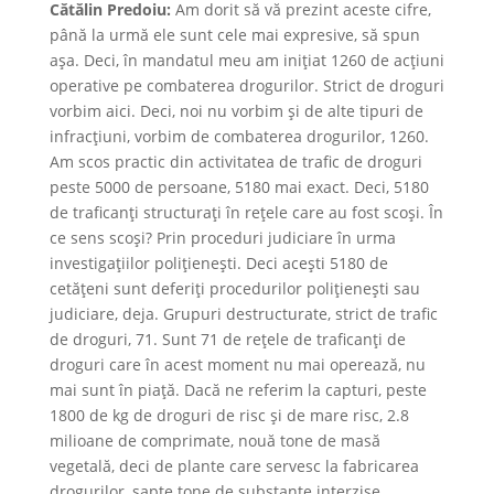
Cătălin Predoiu:
Am dorit să vă prezint aceste cifre,
până la urmă ele sunt cele mai expresive, să spun
așa. Deci, în mandatul meu am inițiat 1260 de acțiuni
operative pe combaterea drogurilor. Strict de droguri
vorbim aici. Deci, noi nu vorbim și de alte tipuri de
infracțiuni, vorbim de combaterea drogurilor, 1260.
Am scos practic din activitatea de trafic de droguri
peste 5000 de persoane, 5180 mai exact. Deci, 5180
de traficanți structurați în rețele care au fost scoși. În
ce sens scoși? Prin proceduri judiciare în urma
investigațiilor polițienești. Deci acești 5180 de
cetățeni sunt deferiți procedurilor polițienești sau
judiciare, deja. Grupuri destructurate, strict de trafic
de droguri, 71. Sunt 71 de rețele de traficanți de
droguri care în acest moment nu mai operează, nu
mai sunt în piață. Dacă ne referim la capturi, peste
1800 de kg de droguri de risc și de mare risc, 2.8
milioane de comprimate, nouă tone de masă
vegetală, deci de plante care servesc la fabricarea
drogurilor, șapte tone de substanțe interzise