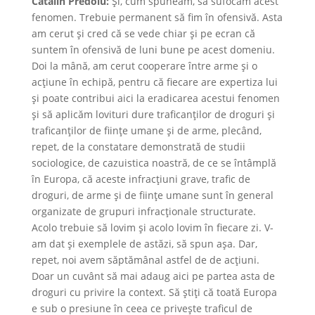
Cătălin Predoiu:
Și, cum spuneam, să sufocăm acest
fenomen. Trebuie permanent să fim în ofensivă. Asta
am cerut și cred că se vede chiar și pe ecran că
suntem în ofensivă de luni bune pe acest domeniu.
Doi la mână, am cerut cooperare între arme și o
acțiune în echipă, pentru că fiecare are expertiza lui
și poate contribui aici la eradicarea acestui fenomen
și să aplicăm lovituri dure traficanților de droguri și
traficanților de ființe umane și de arme, plecând,
repet, de la constatare demonstrată de studii
sociologice, de cazuistica noastră, de ce se întâmplă
în Europa, că aceste infracțiuni grave, trafic de
droguri, de arme și de ființe umane sunt în general
organizate de grupuri infracționale structurate.
Acolo trebuie să lovim și acolo lovim în fiecare zi. V-
am dat și exemplele de astăzi, să spun așa. Dar,
repet, noi avem săptămânal astfel de de acțiuni.
Doar un cuvânt să mai adaug aici pe partea asta de
droguri cu privire la context. Să știți că toată Europa
e sub o presiune în ceea ce privește traficul de