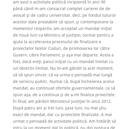
am avut o activitate politică incipientă în anii 90
până când m-am consacrat complet carierei de de
avocat și de cadru universitar, deci, pe fondul tuturor
acestor date prealabile să spun, și contemporane la
momentul respectiv, am acceptat un mandat inițial
de nouă luni ca Ministru al Justiției, tocmai pentru a
ajuta la accelerarea procesului de finalizare a
proiectelor Noilor Coduri, de promovarea lor către
Guvern, către Parlament, și așa mai departe. Acela a
fost, dacă vreți, pasul inițial cu un mandat limitat cu
un obiectiv limitat. Nu m-am gândit la acel moment,
să vă spun sincer, că va urma o perioadă mai lungă
de serviciu public. Numai că, după încheierea acelui
mandat, au continuat ofertele guvernamentale, ca să
spun așa, de a continua și de a-mi finaliza proiectele.
În final, am părăsit Ministerul Justiției în anul 2012.
După patru ani și trei luni, șase luni, nu mai știu
exact de mandat, dar cu proiectele finalizate. A mai
urmat o perioadă de activitate politică. Am hotărât să
intru la un moment dat în politică, nu din postura de