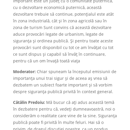
important este un județ cu o comunitate puternică,
cu o dezvoltare economică puternică, această
dezvoltare trebuie să continue, potențialul este atât
în zona industrială, cât și în zona agricolă sau în
zona de turism Sunt convins că această dezvoltare
aduce provocări legate de urbanism, legate de
siguranța și ordinea publică. Și pentru toate aceste
provocări sunt disponibil cu tot ce am învățat cu tot
ce sunt dispus și capabil să învăț în continuare,
pentru că un om învață toată viața
Moderator:
Chiar spuneam la începutul emisiunii de
importanța unui trai sigur și de aceea aș vrea să
dezbatem un subiect foarte important și să vorbim
despre siguranța publică privită în context general.
Cătălin Predoiu:
Mă bucur că ați adus această temă
în dezbatere pentru că, vedeți dumneavoastră, noi o
considerăm o realitate care vine de la sine. Siguranța
publică poate fi privită în multe feluri. Hai să o
privim, de dragul discuției noastre, ca un produs