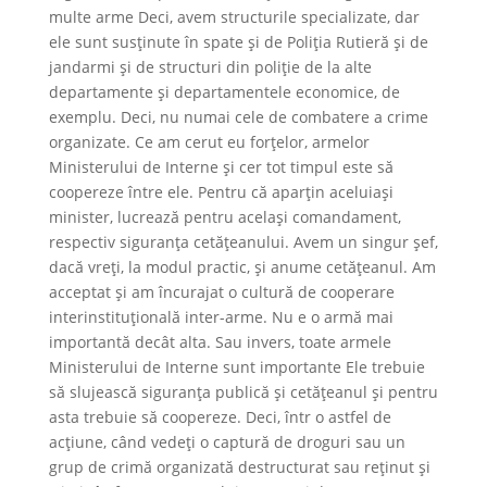
multe arme Deci, avem structurile specializate, dar
ele sunt susținute în spate și de Poliția Rutieră și de
jandarmi și de structuri din poliție de la alte
departamente și departamentele economice, de
exemplu. Deci, nu numai cele de combatere a crime
organizate. Ce am cerut eu forțelor, armelor
Ministerului de Interne și cer tot timpul este să
coopereze între ele. Pentru că aparțin aceluiași
minister, lucrează pentru același comandament,
respectiv siguranța cetățeanului. Avem un singur șef,
dacă vreți, la modul practic, și anume cetățeanul. Am
acceptat și am încurajat o cultură de cooperare
interinstituțională inter-arme. Nu e o armă mai
importantă decât alta. Sau invers, toate armele
Ministerului de Interne sunt importante Ele trebuie
să slujească siguranța publică și cetățeanul și pentru
asta trebuie să coopereze. Deci, într o astfel de
acțiune, când vedeți o captură de droguri sau un
grup de crimă organizată destructurat sau reținut și