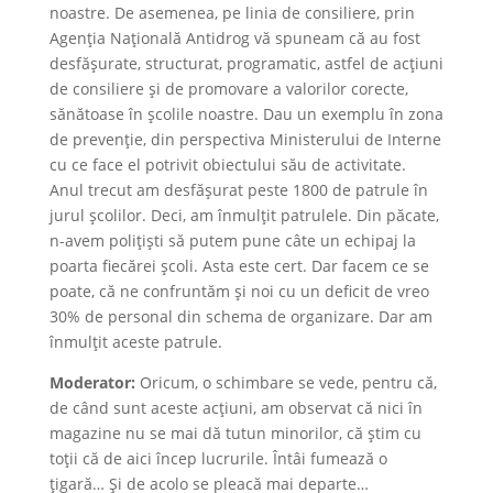
noastre. De asemenea, pe linia de consiliere, prin
Agenția Națională Antidrog vă spuneam că au fost
desfășurate, structurat, programatic, astfel de acțiuni
de consiliere și de promovare a valorilor corecte,
sănătoase în școlile noastre. Dau un exemplu în zona
de prevenție, din perspectiva Ministerului de Interne
cu ce face el potrivit obiectului său de activitate.
Anul trecut am desfășurat peste 1800 de patrule în
jurul școlilor. Deci, am înmulțit patrulele. Din păcate,
n-avem polițiști să putem pune câte un echipaj la
poarta fiecărei școli. Asta este cert. Dar facem ce se
poate, că ne confruntăm și noi cu un deficit de vreo
30% de personal din schema de organizare. Dar am
înmulțit aceste patrule.
Moderator:
Oricum, o schimbare se vede, pentru că,
de când sunt aceste acțiuni, am observat că nici în
magazine nu se mai dă tutun minorilor, că știm cu
toții că de aici încep lucrurile. Întâi fumează o
țigară… Și de acolo se pleacă mai departe…