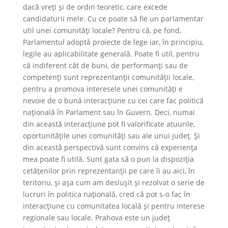
dacă vreți și de ordin teoretic, care excede
candidaturii mele. Cu ce poate să fie un parlamentar
util unei comunități locale? Pentru că, pe fond,
Parlamentul adoptă proiecte de lege iar, în principiu,
legile au aplicabilitate generală. Poate fi util, pentru
că indiferent cât de buni, de performanți sau de
competenți sunt reprezentanții comunității locale,
pentru a promova interesele unei comunități e
nevoie de o bună interacțiune cu cei care fac politică
națională în Parlament sau în Guvern. Deci, numai
din această interacțiune pot fi valorificate atuurile,
oportunitățile unei comunități sau ale unui județ. Și
din această perspectivă sunt convins că experiența
mea poate fi utilă. Sunt gata să o pun la dispoziția
cetățenilor prin reprezentanții pe care îi au aici, în
teritoriu, și așa cum am deslușit și rezolvat o serie de
lucruri în politica națională, cred că pot s-o fac în
interacțiune cu comunitatea locală și pentru interese
regionale sau locale. Prahova este un județ