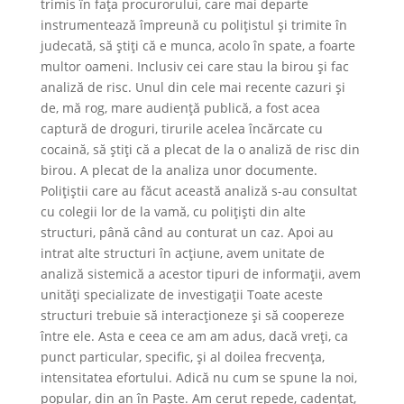
trimis în fața procurorului, care mai departe
instrumentează împreună cu polițistul și trimite în
judecată, să știți că e munca, acolo în spate, a foarte
multor oameni. Inclusiv cei care stau la birou și fac
analiză de risc. Unul din cele mai recente cazuri și
de, mă rog, mare audiență publică, a fost acea
captură de droguri, tirurile acelea încărcate cu
cocaină, să știți că a plecat de la o analiză de risc din
birou. A plecat de la analiza unor documente.
Polițiștii care au făcut această analiză s-au consultat
cu colegii lor de la vamă, cu polițiști din alte
structuri, până când au conturat un caz. Apoi au
intrat alte structuri în acțiune, avem unitate de
analiză sistemică a acestor tipuri de informații, avem
unități specializate de investigații Toate aceste
structuri trebuie să interacționeze și să coopereze
între ele. Asta e ceea ce am am adus, dacă vreți, ca
punct particular, specific, și al doilea frecvența,
intensitatea efortului. Adică nu cum se spune la noi,
popular, din an în Paște. Am cerut repede, cadențat,