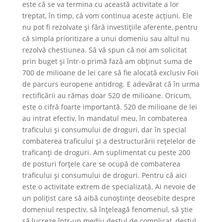
este că se va termina cu această activitate a lor
treptat, în timp, că vom continua aceste acțiuni. Ele
nu pot fi rezolvate și fără investițiile aferente, pentru
că simpla prioritizare a unui domeniu sau altul nu
rezolvă chestiunea. Să vă spun că noi am solicitat
prin buget și într-o primă fază am obținut suma de
700 de milioane de lei care să fie alocată exclusiv Foii
de parcurs europene antidrog. E adevărat că în urma
rectificării au rămas doar 520 de milioane. Oricum,
este o cifră foarte importantă. 520 de milioane de lei
au intrat efectiv, în mandatul meu, în combaterea
traficului și consumului de droguri, dar în special
combaterea traficului și a destructurării rețelelor de
traficanți de droguri. Am suplimentat cu peste 200
de posturi forțele care se ocupă de combaterea
traficului și consumului de droguri. Pentru că aici
este o activitate extrem de specializată. Ai nevoie de
un polițist care să aibă cunoștințe deosebite despre
domeniul respectiv, să înțeleagă fenomenul, să știe
să lucreze într-un mediu destul de complicat, destul