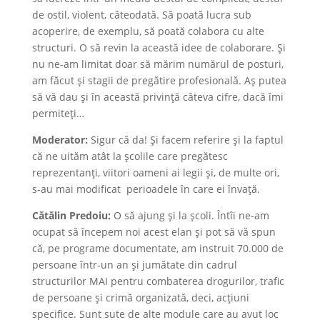
de ostil, violent, câteodată. Să poată lucra sub
acoperire, de exemplu, să poată colabora cu alte
structuri. O să revin la această idee de colaborare. Și
nu ne-am limitat doar să mărim numărul de posturi,
am făcut și stagii de pregătire profesională. Aș putea
să vă dau și în această privință câteva cifre, dacă îmi
permiteți…
Moderator:
Sigur că da! Și facem referire și la faptul
că ne uităm atât la școlile care pregătesc
reprezentanți, viitori oameni ai legii și, de multe ori,
s-au mai modificat perioadele în care ei învață.
Cătălin Predoiu:
O să ajung și la școli. Întîi ne-am
ocupat să începem noi acest elan și pot să vă spun
că, pe programe documentate, am instruit 70.000 de
persoane într-un an și jumătate din cadrul
structurilor MAI pentru combaterea drogurilor, trafic
de persoane și crimă organizată, deci, acțiuni
specifice. Sunt sute de alte module care au avut loc