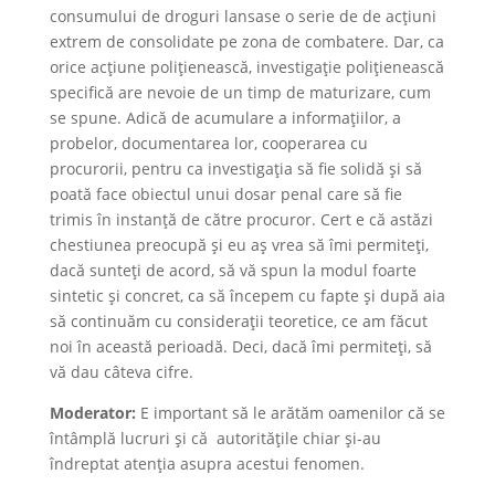
consumului de droguri lansase o serie de de acțiuni
extrem de consolidate pe zona de combatere. Dar, ca
orice acțiune polițienească, investigație polițienească
specifică are nevoie de un timp de maturizare, cum
se spune. Adică de acumulare a informațiilor, a
probelor, documentarea lor, cooperarea cu
procurorii, pentru ca investigația să fie solidă și să
poată face obiectul unui dosar penal care să fie
trimis în instanță de către procuror. Cert e că astăzi
chestiunea preocupă și eu aș vrea să îmi permiteți,
dacă sunteți de acord, să vă spun la modul foarte
sintetic și concret, ca să începem cu fapte și după aia
să continuăm cu considerații teoretice, ce am făcut
noi în această perioadă. Deci, dacă îmi permiteți, să
vă dau câteva cifre.
Moderator:
E important să le arătăm oamenilor că se
întâmplă lucruri și că autoritățile chiar și-au
îndreptat atenția asupra acestui fenomen.