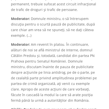
permanent, trebuie sufocat acest circuit infracțional
de trafic de droguri și trafic de persoane.
Moderator:
Domnule ministru, o să întrerupem
discuția pentru o scurtă pauză de publicitate, după
care chiar am vrea să ne spuneți, să ne dați câteva
exemple. (…)
Moderator:
Am revenit în platou. În continuare,
alături de noi se află ministrul de Interne, domnul
Cătălin Predoiu și, totodată, candidat din partea PN
Prahova pentru Senatul României. Domnule
ministru, discutam înainte de pauza de publicitate
despre acțiunile pe linia antidrog, pe de o parte, pe
de cealaltă parte privind amplitudinea problemei pe
partea de crimă organizată, ați venit cu exemple
clare. Apropo de aceste acțiuni de care vorbeați,
făcute în cascadă la modul la care să arate poziția
fermă până la urmă a autorităților din România.