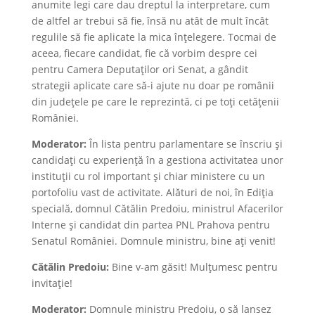
anumite legi care dau dreptul la interpretare, cum
de altfel ar trebui să fie, însă nu atât de mult încât
regulile să fie aplicate la mica înțelegere. Tocmai de
aceea, fiecare candidat, fie că vorbim despre cei
pentru Camera Deputaților ori Senat, a gândit
strategii aplicate care să-i ajute nu doar pe românii
din județele pe care le reprezintă, ci pe toți cetățenii
României.
Moderator:
În lista pentru parlamentare se înscriu și
candidați cu experiență în a gestiona activitatea unor
instituții cu rol important și chiar ministere cu un
portofoliu vast de activitate. Alături de noi, în Ediția
specială, domnul Cătălin Predoiu, ministrul Afacerilor
Interne și candidat din partea PNL Prahova pentru
Senatul României. Domnule ministru, bine ați venit!
Cătălin Predoiu:
Bine v-am găsit! Mulțumesc pentru
invitație!
Moderator:
Domnule ministru Predoiu, o să lansez