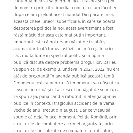
e intenția mea să să pierdem acest război și vă pot
demonstra prin cifre imediat concret ce am făcut eu
după ce am preluat acest mandat Din păcate însă,
această cheie, uneori superficială, în care se poartă
dezbaterea politică la noi, acest avertisment a fost
răstălmăcit, dar asta este mai puțin important.
Important este că noi ne-am văzut de treabă și
acuma, dar toată lumea astăzi sau, mă rog, în orice
caz, multă lume în spectrul politic și în opinia
publică discută despre problema drogurilor. Dar eu
vă spun că, de exemplu, undeva în 2021, 2022, nu era
atât de pregnantă în agenda publică această temă
Fenomenul exista pentru că fenomenul s-a născut cu
ceva ani în urmă și el a crescut nebăgat de seamă, ca
să spun așa, până când a răbufnit în atenția opiniei
publice în contextul tragicului accident de la Vama
Veche de anul trecut din august. Dar ce vreau să
spun e că deja, în acel moment, Poliția Română, prin
structurile de combatere a crimei organizate, prin
structurile specializate de combatere a traficului și