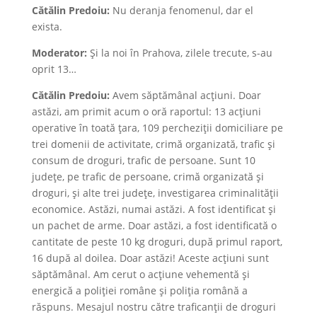
Cătălin Predoiu:
Nu deranja fenomenul, dar el
exista.
Moderator:
Și la noi în Prahova, zilele trecute, s-au
oprit 13…
Cătălin Predoiu:
Avem săptămânal acțiuni. Doar
astăzi, am primit acum o oră raportul: 13 acțiuni
operative în toată țara, 109 percheziții domiciliare pe
trei domenii de activitate, crimă organizată, trafic și
consum de droguri, trafic de persoane. Sunt 10
județe, pe trafic de persoane, crimă organizată și
droguri, și alte trei județe, investigarea criminalității
economice. Astăzi, numai astăzi. A fost identificat și
un pachet de arme. Doar astăzi, a fost identificată o
cantitate de peste 10 kg droguri, după primul raport,
16 după al doilea. Doar astăzi! Aceste acțiuni sunt
săptămânal. Am cerut o acțiune vehementă și
energică a poliției române și poliția română a
răspuns. Mesajul nostru către traficanții de droguri