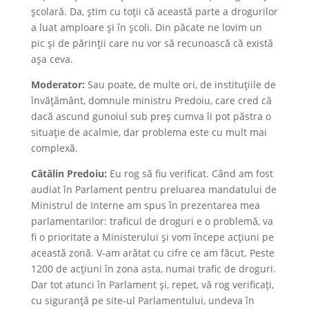
școlară. Da, știm cu toții că această parte a drogurilor
a luat amploare și în școli. Din păcate ne lovim un
pic și de părinții care nu vor să recunoască că există
așa ceva.
Moderator:
Sau poate, de multe ori, de instituțiile de
învățământ, domnule ministru Predoiu, care cred că
dacă ascund gunoiul sub preș cumva îi pot păstra o
situație de acalmie, dar problema este cu mult mai
complexă.
Cătălin Predoiu:
Eu rog să fiu verificat. Când am fost
audiat în Parlament pentru preluarea mandatului de
Ministrul de Interne am spus în prezentarea mea
parlamentarilor: traficul de droguri e o problemă, va
fi o prioritate a Ministerului și vom începe acțiuni pe
această zonă. V-am arătat cu cifre ce am făcut. Peste
1200 de acțiuni în zona asta, numai trafic de droguri.
Dar tot atunci în Parlament și, repet, vă rog verificați,
cu siguranță pe site-ul Parlamentului, undeva în