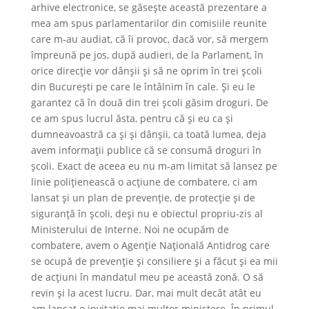
arhive electronice, se găsește această prezentare a
mea am spus parlamentarilor din comisiile reunite
care m-au audiat, că îi provoc, dacă vor, să mergem
împreună pe jos, după audieri, de la Parlament, în
orice direcție vor dânșii și să ne oprim în trei școli
din București pe care le întâlnim în cale. Și eu le
garantez că în două din trei școli găsim droguri. De
ce am spus lucrul ăsta, pentru că și eu ca și
dumneavoastră ca și și dânșii, ca toată lumea, deja
avem informații publice că se consumă droguri în
școli. Exact de aceea eu nu m-am limitat să lansez pe
linie polițienească o acțiune de combatere, ci am
lansat și un plan de prevenție, de protecție și de
siguranță în școli, deși nu e obiectul propriu-zis al
Ministerului de Interne. Noi ne ocupăm de
combatere, avem o Agenție Națională Antidrog care
se ocupă de prevenție și consiliere și a făcut și ea mii
de acțiuni în mandatul meu pe această zonă. O să
revin și la acest lucru. Dar, mai mult decât atât eu
am lansat o invitație mai multor ministere. În primul