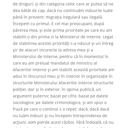
de droguri, și din categoria celor care ar putea să ne
dea bătăi de cap, dacă nu continuăm măsurile luate
până în prezent: migrația iregulară sau ilegală.
Începem cu primul. E cel mai preocupant, după
părerea mea, și este prima prioritate pe care eu am
stabilit-o din prima zi la Ministerul de Interne. Legat
de stabilirea acestei priorități s-a născut și un întreg
șir de atacuri incorecte la adresa mea și a
Ministerului de Interne, pentru că în momentul în
care eu am preluat mandatul de ministru al
Afacerilor Interne și am stabilit această prioritate am
adus în discursul meu și în interior în organizație în
structurile Ministerului Afacerilor Interne structurile
poliției, dar și în exterior, în opinia publică, un
argument puternic bazat pe cifre, bazat pe datele
sociologice, pe datele criminologice, și am spus o
frază pe care o continui s o repet: dacă, dacă dacă
nu luăm măsuri și nu începem întreprinderea de
acțiuni, vom pierde acest război. Fără îndoială, că nu