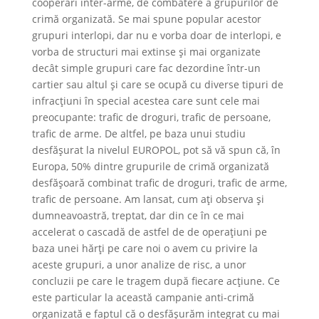
cooperări inter-arme, de combatere a grupurilor de
crimă organizată. Se mai spune popular acestor
grupuri interlopi, dar nu e vorba doar de interlopi, e
vorba de structuri mai extinse și mai organizate
decât simple grupuri care fac dezordine într-un
cartier sau altul și care se ocupă cu diverse tipuri de
infracțiuni în special acestea care sunt cele mai
preocupante: trafic de droguri, trafic de persoane,
trafic de arme. De altfel, pe baza unui studiu
desfășurat la nivelul EUROPOL, pot să vă spun că, în
Europa, 50% dintre grupurile de crimă organizată
desfășoară combinat trafic de droguri, trafic de arme,
trafic de persoane. Am lansat, cum ați observa și
dumneavoastră, treptat, dar din ce în ce mai
accelerat o cascadă de astfel de de operațiuni pe
baza unei hărți pe care noi o avem cu privire la
aceste grupuri, a unor analize de risc, a unor
concluzii pe care le tragem după fiecare acțiune. Ce
este particular la această campanie anti-crimă
organizată e faptul că o desfășurăm integrat cu mai