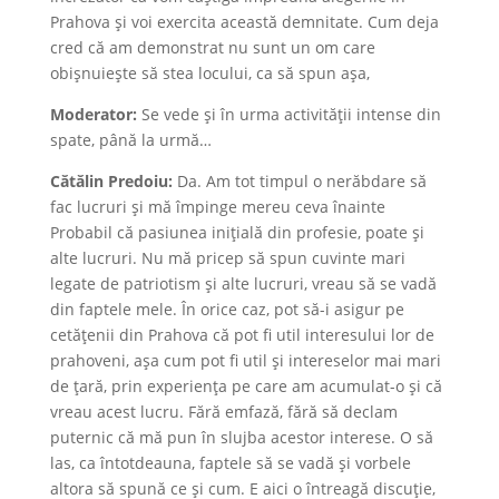
Prahova și voi exercita această demnitate. Cum deja
cred că am demonstrat nu sunt un om care
obișnuiește să stea locului, ca să spun așa,
Moderator:
Se vede și în urma activității intense din
spate, până la urmă…
Cătălin Predoiu:
Da. Am tot timpul o nerăbdare să
fac lucruri și mă împinge mereu ceva înainte
Probabil că pasiunea inițială din profesie, poate și
alte lucruri. Nu mă pricep să spun cuvinte mari
legate de patriotism și alte lucruri, vreau să se vadă
din faptele mele. În orice caz, pot să-i asigur pe
cetățenii din Prahova că pot fi util interesului lor de
prahoveni, așa cum pot fi util și intereselor mai mari
de țară, prin experiența pe care am acumulat-o și că
vreau acest lucru. Fără emfază, fără să declam
puternic că mă pun în slujba acestor interese. O să
las, ca întotdeauna, faptele să se vadă și vorbele
altora să spună ce și cum. E aici o întreagă discuție,