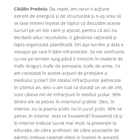
Cătălin Predoiu:
Da, repet, am cerut o acțiune
extrem de energică și de structurată și n-aș vrea să
se lase nimeni înșelat de faptul că discutăm aceste
lucruri pe un ton calm și așezat, pentru că aici nu
decibelii aduc rezultatele, ci gândirea rațională și
fapta organizată, planificată. Ori așa lucrăm și ăsta e
mesajul pe care îl dăm infractorilor. Se vor confrunta
cu noi pe termen lung până îi nimicim în materie de
trafic droguri, trafic de persoane, trafic de arme. Ce
am constatat în aceste acțiuni de protejare a
mediului școlar? Din totalul infracțiunilor petrecute
în ultimul an, deci v-am luat ca durată un an de zile,
sunt câteva mii de infracțiuni în mediul școlar. 90%
dintre ele se petrec în interiorul școlilor. Deci, în
interior, nu la poarta școlii, nu în jurul școlii. 90% se
petrec în interior. Asta ce înseamnă? Înseamnă că și
în interior trebuie lucrat mai mult, la prevenție la
educație, de către profesori, de către asociațiile de
părinți, trebuie cooptați elevii și liceenii în această