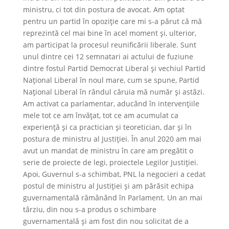
ministru, ci tot din postura de avocat. Am optat
pentru un partid în opoziție care mi s-a părut că mă
reprezintă cel mai bine în acel moment și, ulterior,
am participat la procesul reunificării liberale. Sunt
unul dintre cei 12 semnatari ai actului de fuziune
dintre fostul Partid Democrat Liberal și vechiul Partid
Național Liberal în noul mare, cum se spune, Partid
Național Liberal în rândul căruia mă număr și astăzi.
Am activat ca parlamentar, aducând în intervențiile
mele tot ce am învățat, tot ce am acumulat ca
experiență și ca practician și teoretician, dar și în
postura de ministru al Justiției. În anul 2020 am mai
avut un mandat de ministru în care am pregătit o
serie de proiecte de legi, proiectele Legilor Justiției.
Apoi, Guvernul s-a schimbat, PNL la negocieri a cedat
postul de ministru al Justiției și am părăsit echipa
guvernamentală rămânând în Parlament. Un an mai
târziu, din nou s-a produs o schimbare
guvernamentală și am fost din nou solicitat de a