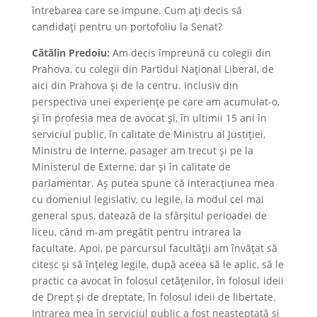
întrebarea care se impune. Cum ați decis să
candidați pentru un portofoliu la Senat?
Cătălin Predoiu:
Am decis împreună cu colegii din
Prahova, cu colegii din Partidul Național Liberal, de
aici din Prahova și de la centru. Inclusiv din
perspectiva unei experiențe pe care am acumulat-o,
și în profesia mea de avocat și, în ultimii 15 ani în
serviciul public, în calitate de Ministru al Justiției,
Ministru de Interne, pasager am trecut și pe la
Ministerul de Externe, dar și în calitate de
parlamentar. Aș putea spune că interacțiunea mea
cu domeniul legislativ, cu legile, la modul cel mai
general spus, datează de la sfârșitul perioadei de
liceu, când m-am pregătit pentru intrarea la
facultate. Apoi, pe parcursul facultății am învățat să
citesc și să înțeleg legile, după aceea să le aplic, să le
practic ca avocat în folosul cetățenilor, în folosul ideii
de Drept și de dreptate, în folosul ideii de libertate.
Intrarea mea în serviciul public a fost neașteptată și