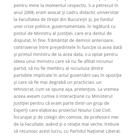
pentru mine la momentul respectiv. S-a petrecut în
anul 2008, eram avocat și cadru didactic universitar
la Facultatea de Drept din București și, pe fondul
unei crize politice, guvernamentale, în legătură cu
postul de Ministru al Justiției, care era destul de
disputat, în fine, frământat de demisii anterioare,
controverse între președintele în funcție la acea dată
și primul ministru de la acea data, s-a optat pentru
ideea unui ministru care să nu fie afiliat niciunui
partid, să nu fie membru al niciunuia dintre
partidele implicate în actul guvernării sau în opoziție
și care să fie mai degrabă un practician, un
tehnocrat, cum se spune așa, pretențios. La vremea
aceea aveam cumva o interacțiune cu Ministerul
Justiției pentru că eram parte dintr-un grup de
Experți care elaborau proiectul Noului Cod Civil.
Încurajat și de colegii din comisie, de profesorii mei
de la Facultate, având și o relație mai veche, trebuie
să recunosc acest lucru, cu Partidul Național Liberal,