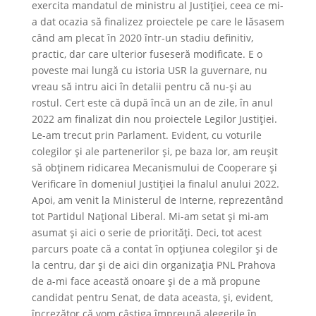
exercita mandatul de ministru al Justiției, ceea ce mi-
a dat ocazia să finalizez proiectele pe care le lăsasem
când am plecat în 2020 într-un stadiu definitiv,
practic, dar care ulterior fuseseră modificate. E o
poveste mai lungă cu istoria USR la guvernare, nu
vreau să intru aici în detalii pentru că nu-și au
rostul. Cert este că după încă un an de zile, în anul
2022 am finalizat din nou proiectele Legilor Justiției.
Le-am trecut prin Parlament. Evident, cu voturile
colegilor și ale partenerilor și, pe baza lor, am reușit
să obținem ridicarea Mecanismului de Cooperare și
Verificare în domeniul Justiției la finalul anului 2022.
Apoi, am venit la Ministerul de Interne, reprezentând
tot Partidul Național Liberal. Mi-am setat și mi-am
asumat și aici o serie de priorități. Deci, tot acest
parcurs poate că a contat în opțiunea colegilor și de
la centru, dar și de aici din organizația PNL Prahova
de a-mi face această onoare și de a mă propune
candidat pentru Senat, de data aceasta, și, evident,
încrezător că vom câștiga împreună alegerile în