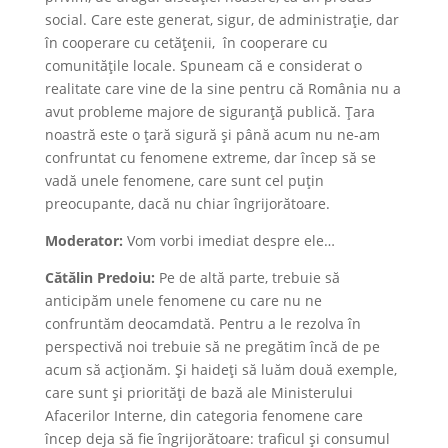
social. Care este generat, sigur, de administrație, dar
în cooperare cu cetățenii, în cooperare cu
comunitățile locale. Spuneam că e considerat o
realitate care vine de la sine pentru că România nu a
avut probleme majore de siguranță publică. Țara
noastră este o țară sigură și până acum nu ne-am
confruntat cu fenomene extreme, dar încep să se
vadă unele fenomene, care sunt cel puțin
preocupante, dacă nu chiar îngrijorătoare.
Moderator:
Vom vorbi imediat despre ele…
Cătălin Predoiu:
Pe de altă parte, trebuie să
anticipăm unele fenomene cu care nu ne
confruntăm deocamdată. Pentru a le rezolva în
perspectivă noi trebuie să ne pregătim încă de pe
acum să acționăm. Și haideți să luăm două exemple,
care sunt și priorități de bază ale Ministerului
Afacerilor Interne, din categoria fenomene care
încep deja să fie îngrijorătoare: traficul și consumul