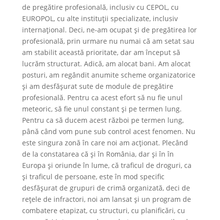
de pregătire profesională, inclusiv cu CEPOL, cu
EUROPOL, cu alte instituții specializate, inclusiv
internațional. Deci, ne-am ocupat și de pregătirea lor
profesională, prin urmare nu numai că am setat sau
am stabilit această prioritate, dar am început să
lucrăm structurat. Adică, am alocat bani. Am alocat
posturi, am regândit anumite scheme organizatorice
și am desfășurat sute de module de pregătire
profesională. Pentru ca acest efort să nu fie unul
meteoric, să fie unul constant și pe termen lung.
Pentru ca să ducem acest război pe termen lung,
până când vom pune sub control acest fenomen. Nu
este singura zonă în care noi am acționat. Plecând
de la constatarea că și în România, dar și în în
Europa și oriunde în lume, că traficul de droguri, ca
și traficul de persoane, este în mod specific
desfășurat de grupuri de crimă organizată, deci de
rețele de infractori, noi am lansat și un program de
combatere etapizat, cu structuri, cu planificări, cu