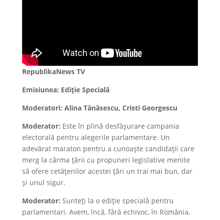
RepublikaNews TV
Emisiunea: Ediție Specială
Moderatori: Alina Tănăsescu, Cristi Georgescu
Moderator:
Este în plină desfășurare campania
electorală pentru alegerile parlamentare. Un
adevărat maraton pentru a cunoaște candidații care
merg la cârma țării cu propuneri legislative menite
să ofere cetățenilor acestei țări un trai mai bun, dar
și unul sigur.
Moderator:
Sunteți la o ediție specială pentru
parlamentari. Avem, încă, fără echivoc, în România,