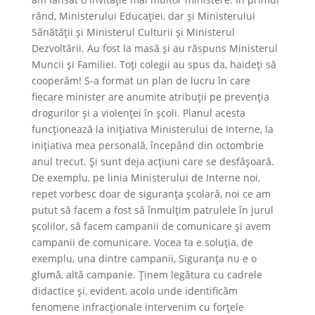
rând, Ministerului Educației, dar și Ministerului
Sănătății și Ministerul Culturii și Ministerul
Dezvoltării. Au fost la masă și au răspuns Ministerul
Muncii și Familiei. Toți colegii au spus da, haideți să
cooperăm! S-a format un plan de lucru în care
fiecare minister are anumite atribuții pe prevenția
drogurilor și a violenței în școli. Planul acesta
funcționează la inițiativa Ministerului de Interne, la
inițiativa mea personală, începând din octombrie
anul trecut. Și sunt deja acțiuni care se desfășoară.
De exemplu, pe linia Ministerului de Interne noi,
repet vorbesc doar de siguranța școlară, noi ce am
putut să facem a fost să înmulțim patrulele în jurul
școlilor, să facem campanii de comunicare și avem
campanii de comunicare. Vocea ta e soluția, de
exemplu, una dintre campanii, Siguranța nu e o
glumă, altă campanie. Ținem legătura cu cadrele
didactice și, evident, acolo unde identificăm
fenomene infracționale intervenim cu forțele