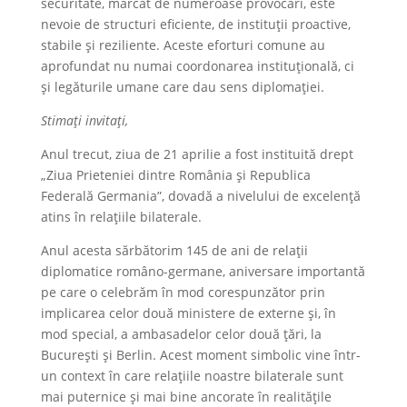
securitate, marcat de numeroase provocări, este
nevoie de structuri eficiente, de instituții proactive,
stabile și reziliente. Aceste eforturi comune au
aprofundat nu numai coordonarea instituțională, ci
și legăturile umane care dau sens diplomației.
Stimați invitați,
Anul trecut, ziua de 21 aprilie a fost instituită drept
„Ziua Prieteniei dintre România și Republica
Federală Germania”, dovadă a nivelului de excelență
atins în relațiile bilaterale.
Anul acesta sărbătorim 145 de ani de relații
diplomatice româno-germane, aniversare importantă
pe care o celebrăm în mod corespunzător prin
implicarea celor două ministere de externe și, în
mod special, a ambasadelor celor două țări, la
București și Berlin. Acest moment simbolic vine într-
un context în care relațiile noastre bilaterale sunt
mai puternice și mai bine ancorate în realitățile