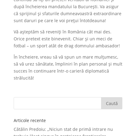
după încheierea mandatului la București. Va asigur
că sprijinul și sfaturile dumneavoastră extraordinare
sunt daruri pe care le voi prețui întotdeauna!
Vă așteptăm să reveniți în România cât mai des.
Orice pretext este binevenit. Chiar și un meci de
fotbal – un sport atât de drag domnului ambasador!
În încheiere, vreau să vă spun un mare mulțumesc,
să vă urez sănătate, împliniri în plan personal și mult
succes în continuare într-o carieră diplomatică
strălucită!
Articole recente
Cătălin Predoiu: „Niciun stat de primă intrare nu