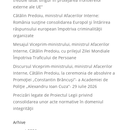
trebuie lăsat singur în protejarea frontierelor
externe ale UE”
Cătălin Predoiu, ministrul Afacerilor Interne:
România susține consolidarea Europol și întărirea
răspunsului european împotriva criminalității
organizate
Mesajul Viceprim-ministrului, ministrul Afacerilor
Interne, Cătălin Predoiu, cu prilejul Zilei Mondiale
Împotriva Traficului de Persoane
Discursul Viceprim-ministrului, ministrul Afacerilor
Interne, Cătălin Predoiu, la ceremonia de absolvire a
Promoției „Constantin Brâncuși”- a Academiei de
Poliție „Alexandru Ioan Cuza”- 29 iulie 2026
Precizări legate de Proiectul Legii privind
consolidarea unor acte normative în domeniul
integrității
Arhive