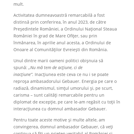
mult.
Activitatea dumneavoastră remarcabilă a fost
distinsă prin conferirea, în anul 2023, de către
Președintele României, a Ordinului Național Steaua
României în grad de Mare Ofițer, sau prin
înmânarea, în aprilie anul acesta, a Ordinului de
Onoare al Comunităților Evreiești din România.
Unul dintre marii oameni politici obișnuia să
spună:
„Nu mă tem de acțiune, ci de
inacțiune”.
Inacțiunea este ceva ce nu i se poate
reproșa ambasadorului Gebauer. Energia pe care o
radiază, dinamismul, simțul umorului și, pe scurt,
carisma – sunt calități remarcabile pentru un
diplomat de excepție, pe care le-am regăsit cu toții în
interacțiunea cu domnul ambasador Gebauer.
Pentru toate aceste motive și multe altele, am
convingerea, domnul ambasador Gebauer, că veți
continua să fiți un prieten veritabil al României și