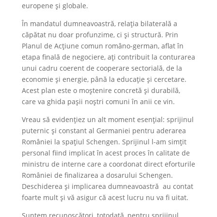
europene și globale.
În mandatul dumneavoastră, relația bilaterală a
căpătat nu doar profunzime, ci și structură. Prin
Planul de Acțiune comun româno-german, aflat în
etapa finală de negociere, ați contribuit la conturarea
unui cadru coerent de cooperare sectorială, de la
economie și energie, până la educație și cercetare.
Acest plan este o moștenire concretă și durabilă,
care va ghida pașii noștri comuni în anii ce vin.
Vreau să evidențiez un alt moment esențial: sprijinul
puternic și constant al Germaniei pentru aderarea
României la spațiul Schengen. Sprijinul l-am simțit
personal fiind implicat în acest proces în calitate de
ministru de interne care a coordonat direct eforturile
României de finalizarea a dosarului Schengen.
Deschiderea și implicarea dumneavoastră au contat
foarte mult și vă asigur că acest lucru nu va fi uitat.
Suntem recunoscători, totodată, pentru sprijinul