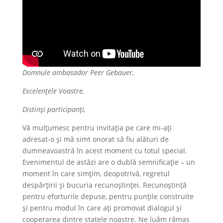
Domnule ambasador Peer Gebauer,
Excelențele Voastre,
Distinși participanți,
Vă mulțumesc pentru invitația pe care mi-ați
adresat-o și mă simt onorat să fiu alături de
dumneavoastră în acest moment cu totul special.
Evenimentul de astăzi are o dublă semnificație – un
moment în care simțim, deopotrivă, regretul
despărțirii și bucuria recunoștinței. Recunoștință
pentru eforturile depuse, pentru punțile construite
și pentru modul în care ați promovat dialogul și
cooperarea dintre statele noastre. Ne luăm rămas