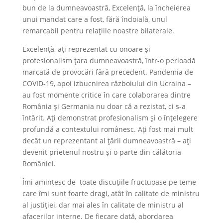
bun de la dumneavoastră, Excelență, la încheierea
unui mandat care a fost, fără îndoială, unul
remarcabil pentru relațiile noastre bilaterale.
Excelență, ați reprezentat cu onoare și
profesionalism țara dumneavoastră, într-o perioadă
marcată de provocări fără precedent. Pandemia de
COVID-19, apoi izbucnirea războiului din Ucraina –
au fost momente critice în care colaborarea dintre
România și Germania nu doar că a rezistat, ci s-a
întărit. Ați demonstrat profesionalism și o înțelegere
profundă a contextului românesc. Ați fost mai mult
decât un reprezentant al țării dumneavoastră – ați
devenit prietenul nostru și o parte din călătoria
României.
Îmi amintesc de toate discuțiile fructuoase pe teme
care îmi sunt foarte dragi, atât în calitate de ministru
al justiției, dar mai ales în calitate de ministru al
afacerilor interne. De fiecare dată, abordarea