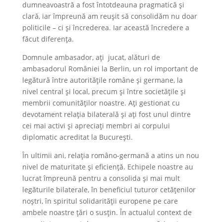
dumneavoastră a fost întotdeauna pragmatică și
clară, iar împreună am reușit să consolidăm nu doar
politicile – ci și încrederea. Iar această încredere a
făcut diferența.
Domnule ambasador, ați jucat, alături de
ambasadorul României la Berlin, un rol important de
legătură între autoritățile române și germane, la
nivel central și local, precum și între societățile și
membrii comunităților noastre. Ați gestionat cu
devotament relația bilaterală și ați fost unul dintre
cei mai activi și apreciați membri ai corpului
diplomatic acreditat la București.
În ultimii ani, relația româno-germană a atins un nou
nivel de maturitate și eficiență. Echipele noastre au
lucrat împreună pentru a consolida și mai mult
legăturile bilaterale, în beneficiul tuturor cetățenilor
noștri, în spiritul solidarității europene pe care
ambele noastre țări o susțin. În actualul context de