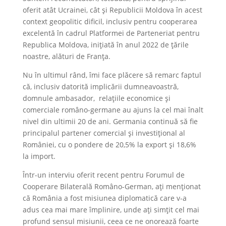
oferit atât Ucrainei, cât și Republicii Moldova în acest
context geopolitic dificil, inclusiv pentru cooperarea
excelentă în cadrul Platformei de Parteneriat pentru
Republica Moldova, inițiată în anul 2022 de țările
noastre, alături de Franța.
Nu în ultimul rând, îmi face plăcere să remarc faptul
că, inclusiv datorită implicării dumneavoastră,
domnule ambasador, relațiile economice și
comerciale româno-germane au ajuns la cel mai înalt
nivel din ultimii 20 de ani. Germania continuă să fie
principalul partener comercial și investițional al
României, cu o pondere de 20,5% la export și 18,6%
la import.
Într-un interviu oferit recent pentru Forumul de
Cooperare Bilaterală Româno-German, ați menționat
că România a fost misiunea diplomatică care v-a
adus cea mai mare împlinire, unde ați simțit cel mai
profund sensul misiunii, ceea ce ne onorează foarte