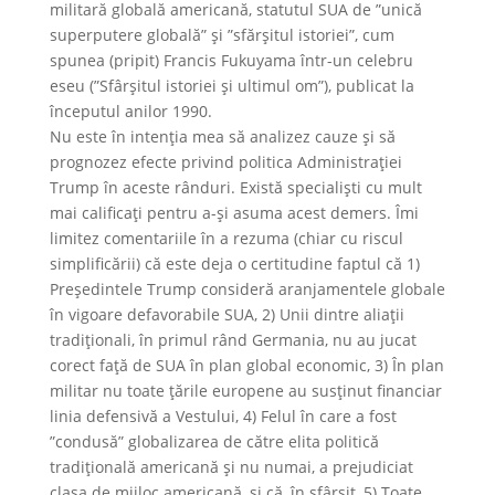
militară globală americană, statutul SUA de ”unică
superputere globală” şi ”sfărşitul istoriei”, cum
spunea (pripit) Francis Fukuyama într-un celebru
eseu (”Sfârşitul istoriei şi ultimul om”), publicat la
începutul anilor 1990.
Nu este în intenţia mea să analizez cauze şi să
prognozez efecte privind politica Administraţiei
Trump în aceste rânduri. Există specialişti cu mult
mai calificaţi pentru a-şi asuma acest demers. Îmi
limitez comentariile în a rezuma (chiar cu riscul
simplificării) că este deja o certitudine faptul că 1)
Preşedintele Trump consideră aranjamentele globale
în vigoare defavorabile SUA, 2) Unii dintre aliaţii
tradiţionali, în primul rând Germania, nu au jucat
corect faţă de SUA în plan global economic, 3) În plan
militar nu toate ţările europene au susţinut financiar
linia defensivă a Vestului, 4) Felul în care a fost
”condusă” globalizarea de către elita politică
tradiţională americană şi nu numai, a prejudiciat
clasa de mijloc americană, şi că, în sfârşit, 5) Toate