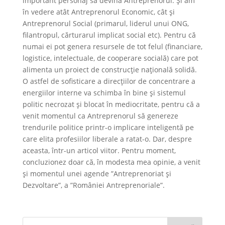
important personaj să devină Antreprenorul. Şi am
în vedere atât Antreprenorul Economic, cât şi
Antreprenorul Social (primarul, liderul unui ONG,
filantropul, cărturarul implicat social etc). Pentru că
numai ei pot genera resursele de tot felul (financiare,
logistice, intelectuale, de cooperare socială) care pot
alimenta un proiect de construcţie naţională solidă.
O astfel de sofisticare a direcţiilor de concentrare a
energiilor interne va schimba în bine şi sistemul
politic necrozat şi blocat în mediocritate, pentru că a
venit momentul ca Antreprenorul să genereze
trendurile politice printr-o implicare inteligentă pe
care elita profesiilor liberale a ratat-o. Dar, despre
aceasta, într-un articol viitor. Pentru moment,
concluzionez doar că, în modesta mea opinie, a venit
şi momentul unei agende ”Antreprenoriat şi
Dezvoltare”, a ”României Antreprenoriale”.