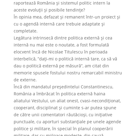
raportează România şi sistemul politic intern la
aceste evoluţii şi posibile tendinţe?
În opinia mea, defazat şi remanent într-un proiect şi
cu o agendă internă care trebuie adaptate şi
completate.
Legătura intrinsecă dintre politica externă şi cea
internă nu mai este o noutate, a fost formulată
elocvent încă de Nicolae Titulescu în perioada
interbelică, ”daţi-mi o politică internă tare, ca să vă
dau o politică externă pe măsură”, am citat din
memorie spusele fostului nostru remarcabil ministru
de externe.
Încă din mandatul preşedintelui Constantinescu,
România a îmbrăcat în politica externă haina
aliatului Vestului, un aliat onest, cvasi-necondiţionat,
cooperant, disciplinat şi cuminte s-ar putea spune
de către unii comentatori răutăcioşi, cu iniţiative
punctuale, cu aporturi substanţiale pe unele agende
politice şi militare, în special în planul cooperării
militare, dar cu mijloace modeste, din cauză