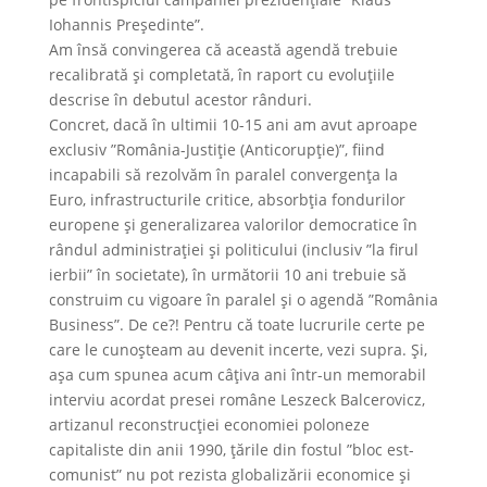
Iohannis Preşedinte”.
Am însă convingerea că această agendă trebuie
recalibrată şi completată, în raport cu evoluţiile
descrise în debutul acestor rânduri.
Concret, dacă în ultimii 10-15 ani am avut aproape
exclusiv ”România-Justiţie (Anticorupţie)”, fiind
incapabili să rezolvăm în paralel convergenţa la
Euro, infrastructurile critice, absorbţia fondurilor
europene şi generalizarea valorilor democratice în
rândul administraţiei şi politicului (inclusiv ”la firul
ierbii” în societate), în următorii 10 ani trebuie să
construim cu vigoare în paralel şi o agendă ”România
Business”. De ce?! Pentru că toate lucrurile certe pe
care le cunoşteam au devenit incerte, vezi supra. Şi,
aşa cum spunea acum câţiva ani într-un memorabil
interviu acordat presei române Leszeck Balcerovicz,
artizanul reconstrucţiei economiei poloneze
capitaliste din anii 1990, ţările din fostul ”bloc est-
comunist” nu pot rezista globalizării economice şi