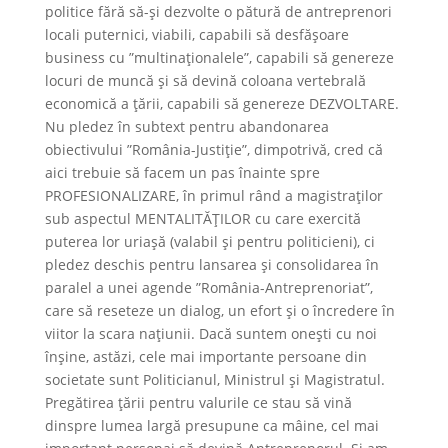
politice fără să-şi dezvolte o pătură de antreprenori
locali puternici, viabili, capabili să desfăşoare
business cu ”multinaţionalele”, capabili să genereze
locuri de muncă şi să devină coloana vertebrală
economică a ţării, capabili să genereze DEZVOLTARE.
Nu pledez în subtext pentru abandonarea
obiectivului ”România-Justiţie”, dimpotrivă, cred că
aici trebuie să facem un pas înainte spre
PROFESIONALIZARE, în primul rând a magistraţilor
sub aspectul MENTALITĂŢILOR cu care exercită
puterea lor uriaşă (valabil şi pentru politicieni), ci
pledez deschis pentru lansarea şi consolidarea în
paralel a unei agende ”România-Antreprenoriat”,
care să reseteze un dialog, un efort şi o încredere în
viitor la scara naţiunii. Dacă suntem oneşti cu noi
înşine, astăzi, cele mai importante persoane din
societate sunt Politicianul, Ministrul şi Magistratul.
Pregătirea ţării pentru valurile ce stau să vină
dinspre lumea largă presupune ca mâine, cel mai