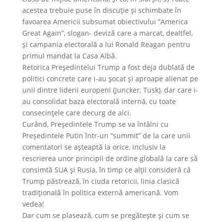
acestea trebuie puse în discuţie şi schimbate în
favoarea Americii subsumat obiectivului ”America
Great Again”, slogan- deviză care a marcat, dealtfel,
şi campania electorală a lui Ronald Reagan pentru
primul mandat la Casa Albă.
Retorica Preşedintelui Trump a fost deja dublată de
politici concrete care i-au şocat şi aproape alienat pe
unii dintre liderii europeni (Juncker, Tusk), dar care i-
au consolidat baza electorală internă, cu toate
consecinţele care decurg de aici.
Curând, Preşedintele Trump se va întâlni cu
Preşedintele Putin într-un ”summit” de la care unii
comentatori se aşteaptă la orice, inclusiv la
rescrierea unor principii de ordine globală la care să
consimtă SUA şi Rusia, în timp ce alţii consideră că
Trump păstrează, în ciuda retoricii, linia clasică
tradiţională în politica externă americană. Vom
vedea!
Dar cum se plasează, cum se pregăteşte şi cum se