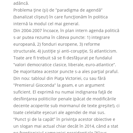
adâncă.
Problema ţine (şi) de ”paradigma de agendă”
(banalizat clişeu!) în care funcţionăm în politica
internă la modul cel mai general.
Din 2004-2007 încoace, în plan intern agenda politică
s-ar putea rezuma în câteva puncte: 1) integrare
europeană, 2) fonduri europene, 3) reforme
structurale, 4) justiţie şi anti-corupţie, 5) atlanticism.
Toate are fi trebuit să se fi desfăşurat pe fundalul
”valori democratice clasice, liberale, euro-atlantice”.
De majoritatea acestor puncte s-a ales parţial praful.
Din nou: tabloul din Piaţa Victoriei, cu sau fără
”Premierul Gioconda” la geam, e un argument
suficient. El exprimă nu numai indignarea faţă de
desfiinţarea politicilor penale (păcat de modificările
decente acoperite sub mormanul de texte greşite!), ci
toate celelalte eşecuri ale agendei de mai sus.
”Punct şi de la capăt” în privinţa acestor obiective e
un slogan mai actual chiar decât în 2014, când a stat
pe frontispiciul campaniei prezidenţiale ”Klaus