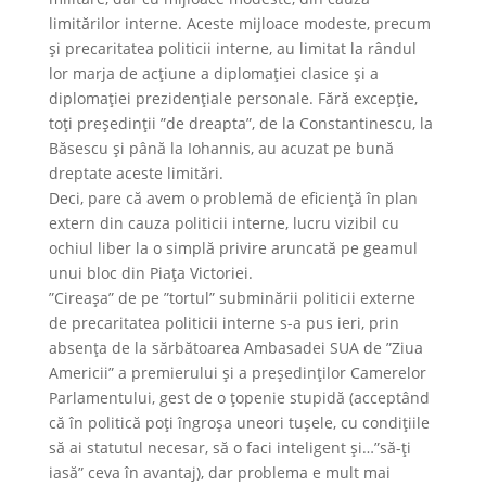
limitărilor interne. Aceste mijloace modeste, precum
şi precaritatea politicii interne, au limitat la rândul
lor marja de acţiune a diplomaţiei clasice şi a
diplomaţiei prezidenţiale personale. Fără excepţie,
toţi preşedinţii ”de dreapta”, de la Constantinescu, la
Băsescu şi până la Iohannis, au acuzat pe bună
dreptate aceste limitări.
Deci, pare că avem o problemă de eficienţă în plan
extern din cauza politicii interne, lucru vizibil cu
ochiul liber la o simplă privire aruncată pe geamul
unui bloc din Piaţa Victoriei.
”Cireaşa” de pe ”tortul” subminării politicii externe
de precaritatea politicii interne s-a pus ieri, prin
absenţa de la sărbătoarea Ambasadei SUA de ”Ziua
Americii” a premierului şi a preşedinţilor Camerelor
Parlamentului, gest de o ţopenie stupidă (acceptând
că în politică poţi îngroşa uneori tuşele, cu condiţiile
să ai statutul necesar, să o faci inteligent şi…”să-ţi
iasă” ceva în avantaj), dar problema e mult mai