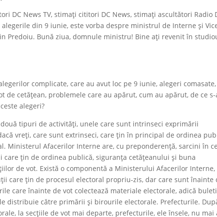
ori DC News TV, stimați cititori DC News, stimați ascultători Radio
legerile din 9 iunie, este vorba despre ministrul de Interne și Vic
n Predoiu. Bună ziua, domnule ministru! Bine ați revenit în studio
legerilor complicate, care au avut loc pe 9 iunie, alegeri comasate,
vot de cetățean, problemele care au apărut, cum au apărut, de ce s-
ceste alegeri?
ouă tipuri de activități, unele care sunt intrinseci exprimării
 dacă vreți, care sunt extrinseci, care țin în principal de ordinea pub
al. Ministerul Afacerilor Interne are, cu preponderență, sarcini în c
i care țin de ordinea publică, siguranța cetățeanului și buna
țiilor de vot. Există o componentă a Ministerului Afacerilor Interne,
uții care țin de procesul electoral propriu-zis, dar care sunt înainte
rile care înainte de vot colectează materiale electorale, adică bulet
 le distribuie către primării și birourile electorale. Prefecturile. Dup
rale, la secțiile de vot mai departe, prefecturile, ele însele, nu mai