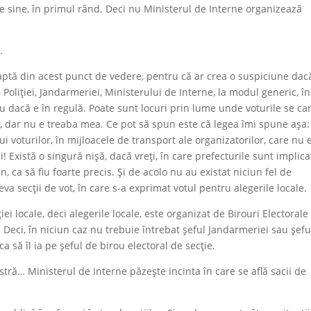
pe sine, în primul rând. Deci nu Ministerul de Interne organizează
.
ptă din acest punct de vedere, pentru că ar crea o suspiciune dac
Poliției, Jandarmeriei, Ministerului de Interne, la modul generic, în
iu dacă e în regulă. Poate sunt locuri prin lume unde voturile se ca
lo, dar nu e treaba mea. Ce pot să spun este că legea îmi spune așa:
i voturilor, în mijloacele de transport ale organizatorilor, care nu 
ii! Există o singură nișă, dacă vreți, în care prefecturile sunt implica
 ca să fiu foarte precis. Şi de acolo nu au existat niciun fel de
eva secții de vot, în care s-a exprimat votul pentru alegerile locale.
iei locale, deci alegerile locale, este organizat de Birouri Electorale 
 Deci, în niciun caz nu trebuie întrebat șeful Jandarmeriei sau șefu
 ca să îl ia pe şeful de birou electoral de secţie.
ră… Ministerul de Interne păzește incinta în care se află sacii de