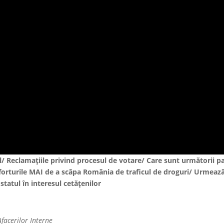
l/ Reclamaţiile privind procesul de votare/ Care sunt următorii pa
Eforturile MAI de a scăpa România de traficul de droguri/ Urmeaz
tatul în interesul cetăţenilor
facerilor Interne