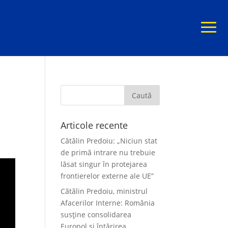
Articole recente
Cătălin Predoiu: „Niciun stat
de primă intrare nu trebuie
lăsat singur în protejarea
frontierelor externe ale UE”
Cătălin Predoiu, ministrul
Afacerilor Interne: România
susține consolidarea
Europol și întărirea