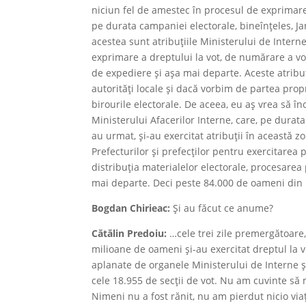
niciun fel de amestec în procesul de exprimare a
pe durata campaniei electorale, bineînțeles, Jan
acestea sunt atribuțiile Ministerului de Interne
exprimare a dreptului la vot, de numărare a vo
de expediere și așa mai departe. Aceste atribuț
autorități locale și dacă vorbim de partea propri
birourile electorale. De aceea, eu aș vrea să î
Ministerului Afacerilor Interne, care, pe durata 
au urmat, și-au exercitat atribuții în această
Prefecturilor și prefecților pentru exercitarea
distribuția materialelor electorale, procesarea 
mai departe. Deci peste 84.000 de oameni din M
Bogdan Chirieac:
Și au făcut ce anume?
Cătălin Predoiu:
…cele trei zile premergătoare, î
milioane de oameni și-au exercitat dreptul la v
aplanate de organele Ministerului de Interne și
cele 18.955 de secții de vot. Nu am cuvinte să 
Nimeni nu a fost rănit, nu am pierdut nicio via