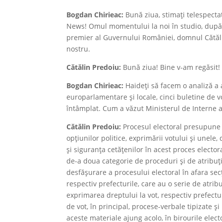
Bogdan Chirieac:
Bună ziua, stimați telespectat
News! Omul momentului la noi în studio, după a
premier al Guvernului României, domnul Cătăli
nostru.
Cătălin Predoiu:
Bună ziua! Bine v-am regăsit!
Bogdan Chirieac:
Haideți să facem o analiză a a
europarlamentare și locale, cinci buletine de 
întâmplat. Cum a văzut Ministerul de Interne a
Cătălin Predoiu:
Procesul electoral presupune d
opțiunilor politice, exprimării votului și unele,
și siguranța cetățenilor în acest proces elector
de-a doua categorie de proceduri și de atribuți
desfășurare a procesului electoral în afara sec
respectiv prefecturile, care au o serie de atrib
exprimarea dreptului la vot, respectiv prefectu
de vot, în principal, procese-verbale tipizate și
aceste materiale ajung acolo, în birourile electo