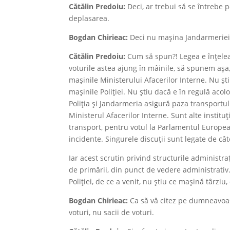
Cătălin Predoiu:
Deci, ar trebui să se întrebe 
deplasarea.
Bogdan Chirieac:
Deci nu maşina Jandarmeriei
Cătălin Predoiu:
Cum să spun?! Legea e înțelea
voturile astea ajung în mâinile, să spunem așa, 
mașinile Ministerului Afacerilor Interne. Nu șt
mașinile Poliției. Nu știu dacă e în regulă aco
Poliția și Jandarmeria asigură paza transportulu
Ministerul Afacerilor Interne. Sunt alte instituț
transport, pentru votul la Parlamentul European,
incidente. Singurele discuții sunt legate de cât
Iar acest scrutin privind structurile administraț
de primării, din punct de vedere administrativ.
Poliției, de ce a venit, nu știu ce mașină târziu,
Bogdan Chirieac:
Ca să vă citez pe dumneavoast
voturi, nu sacii de voturi.