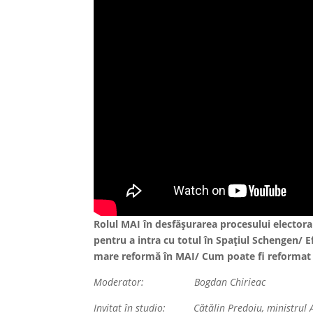
Rolul MAI în desfăşurarea procesului electora
pentru a intra cu totul în Spaţiul Schengen/ 
mare reformă în MAI/ Cum poate fi reformat s
Moderator: Bogdan Chirieac
Invitat în studio: Cătălin Predoiu, ministrul A