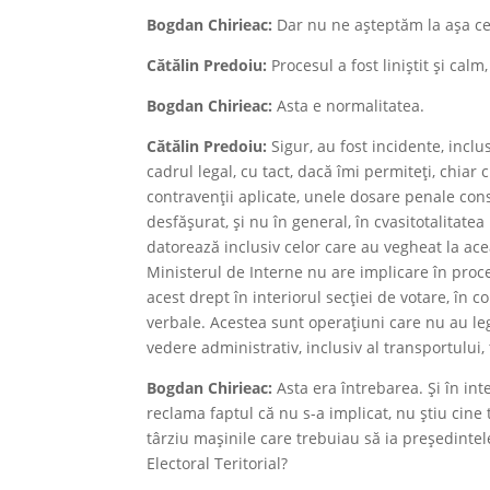
Bogdan Chirieac:
Dar nu ne așteptăm la așa ce
Cătălin Predoiu:
Procesul a fost liniștit și calm
Bogdan Chirieac:
Asta e normalitatea.
Cătălin Predoiu:
Sigur, au fost incidente, inclus
cadrul legal, cu tact, dacă îmi permiteți, chiar 
contravenții aplicate, unele dosare penale const
desfășurat, și nu în general, în cvasitotalitatea 
datorează inclusiv celor care au vegheat la acea
Ministerul de Interne nu are implicare în proce
acest drept în interiorul secției de votare, în 
verbale. Acestea sunt operațiuni care nu au leg
vedere administrativ, inclusiv al transportului, 
Bogdan Chirieac:
Asta era întrebarea. Și în in
reclama faptul că nu s-a implicat, nu știu cine
târziu mașinile care trebuiau să ia președintele
Electoral Teritorial?