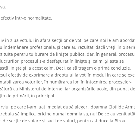
va.
, efectiv într-o normalitate.
iv în ziua votului în afara secțiilor de vot, pe care noi le-am aborda
cu îndemânare profesională, și care au rezultat, dacă vreți, în o seri
ituite pentru tulburare de liniște publică, dar, în general, procesu
lucrurilor, procesul s-a desfășurat în liniște și calm. Și asta se
stă liniște și la acest calm. Deci, ca să tragem o primă concluzie,
sul efectiv de exprimare a dreptului la vot, în modul în care se exe
contabilizarea voturilor, în numărarea lor, în întocmirea proceselor-
ătură cu Ministerul de Interne. Iar organizările acolo, din punct d
țin de primării, în principal.
terviul pe care l-am luat imediat după alegeri, doamna Clotilde Ar
 trebuia să implice, oricine numai domnia sa, nu! De ce au venit atâ
 de secție de votare și sacii de voturi, pentru a-i duce la Biroul