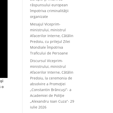
răspunsului european
împotriva criminalității
organizate
Mesajul Viceprim-
ministrului, ministrul
Afacerilor Interne, Cătălin
Predoiu, cu prilejul Zilei
Mondiale Împotriva
Traficului de Persoane
Discursul Viceprim-
ministrului, ministrul
Afacerilor Interne, Cătălin
Predoiu, la ceremonia de
şi
absolvire a Promoției
ă o
„Constantin Brâncuși”- a
Academiei de Poliție
„Alexandru Ioan Cuza”- 29
iulie 2026