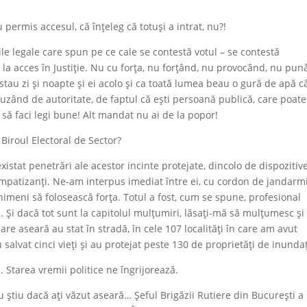
u permis accesul, că înțeleg că totuși a intrat, nu?!
le legale care spun pe ce cale se contestă votul – se contestă
 la acces în Justiție. Nu cu forța, nu forțând, nu provocând, nu pu
stau zi și noapte și ei acolo şi ca toată lumea beau o gură de apă 
zând de autoritate, de faptul că ești persoană publică, care poate
ă faci legi bune! Alt mandat nu ai de la popor!
 Biroul Electoral de Sector?
stat penetrări ale acestor incinte protejate, dincolo de dispozitiv
 simpatizanți. Ne-am interpus imediat între ei, cu cordon de jandarmi
t nimeni să folosească forța. Totul a fost, cum se spune, profesional
 Şi dacă tot sunt la capitolul mulțumiri, lăsați-mă să mulțumesc și
are aseară au stat în stradă, în cele 107 localități în care am avut
salvat cinci vieți și au protejat peste 130 de proprietăți de inundaț
. Starea vremii politice ne îngrijorează.
 ştiu dacă aţi văzut aseară… Şeful Brigăzii Rutiere din Bucureşti a 