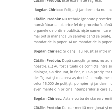
Cătălin Predoiu:
Este extrem de regretabil.
Bogdan Chirieac:
Poliția și Jandarmeria nu i-a
Cătălin Predoiu:
Nu trebuie ignorate prevederi
numărătoarea lui, orice fel de procedură, până
organele de ordine publică, niște oameni care 
mai pot și mănâncă un sandviș când se poate, u
mandat de la popor. Ai un mandat de la popor s
Bogdan Chirieac:
Şi dânşii au reușit să intre în
Cătălin Predoiu:
După cunoștința mea, nu au exi
noastre. (…) Au fost situații de conflicte între
dialogat, s-a discutat, în fine, nu s-a precipita
desfășurat și de aceea aș dori să le mulţumesc.
celor 15.000 de polițiști, pompieri și jandarmi c
evenimente din pricina intemperiilor și care au 
Bogdan Chirieac:
Asta e vorba de starea vremii
Cătălin Predoiu:
Da, dar merită menţionat şi nu