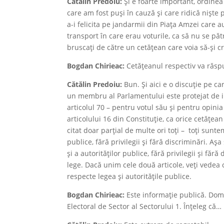
Cătălin Predoiu:
Şi e foarte important, ordinea 
care am fost puși în cauză și care ridică niște
a-i felicita pe jandarmii din Piața Amzei care 
transport în care erau voturile, ca să nu se pătr
bruscaţi de către un cetățean care voia să-și cr
Bogdan Chirieac:
Cetățeanul respectiv va răspu
Cătălin Predoiu:
Bun. Şi aici e o discuție pe c
un membru al Parlamentului este protejat de i
articolul 70 – pentru votul său și pentru opinia s
articolului 16 din Constituție, ca orice cetățean 
citat doar parțial de multe ori toți – toţi sunte
publice, fără privilegii și fără discriminări. Așa
și a autorităților publice, fără privilegii și fă
lege. Dacă unim cele două articole, veți vedea c
respecte legea și autoritățile publice.
Bogdan Chirieac:
Este informație publică. Dom
Electoral de Sector al Sectorului 1. Înțeleg că…