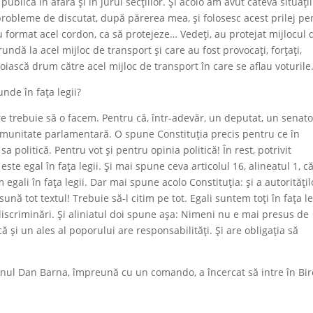
publică în afara și în jurul secțiilor. Şi acolo am avut câteva situații
 probleme de discutat, după părerea mea, și folosesc acest prilej pe
au format acel cordon, ca să protejeze… Vedeţi, au protejat mijlocul 
undă la acel mijloc de transport și care au fost provocați, forțați,
oiască drum către acel mijloc de transport în care se aflau voturile
nde în fața legii?
are trebuie să o facem. Pentru că, într-adevăr, un deputat, un senato
munitate parlamentară. O spune Constituția precis pentru ce în
a politică. Pentru vot și pentru opinia politică! În rest, potrivit
este egal în fața legii. Şi mai spune ceva articolul 16, alineatul 1, c
m egali în fața legii. Dar mai spune acolo Constituția: și a autoritățil
 sună tot textul! Trebuie să-l citim pe tot. Egali suntem toți în fața le
ră discriminări. Şi aliniatul doi spune așa: Nimeni nu e mai presus de
ă şi un ales al poporului are responsabilități. Şi are obligația să
nul Dan Barna, împreună cu un comando, a încercat să intre în Bir