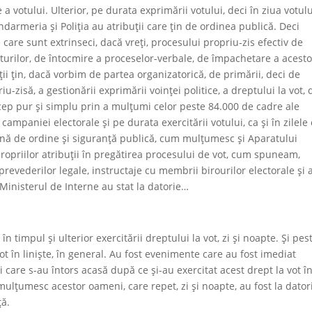
 votului. Ulterior, pe durata exprimării votului, deci în ziua votulu
darmeria și Poliția au atribuții care țin de ordinea publică. Deci
 care sunt extrinseci, dacă vreți, procesului propriu-zis efectiv de
turilor, de întocmire a proceselor-verbale, de împachetare a acesto
ii țin, dacă vorbim de partea organizatorică, de primării, deci de
u-zisă, a gestionării exprimării voinței politice, a dreptului la vot, 
ncep pur și simplu prin a mulțumi celor peste 84.000 de cadre ale
campaniei electorale și pe durata exercitării votului, ca și în zilele
 zonă de ordine și siguranță publică, cum mulțumesc și Aparatului
 propriilor atribuții în pregătirea procesului de vot, cum spuneam,
prevederilor legale, instructaje cu membrii birourilor electorale și 
inisterul de Interne au stat la datorie…
n timpul și ulterior exercitării dreptului la vot, zi și noapte. Și pes
ot în liniște, în general. Au fost evenimente care au fost imediat
 care s-au întors acasă după ce și-au exercitat acest drept la vot î
mulțumesc acestor oameni, care repet, zi și noapte, au fost la dator
ță.