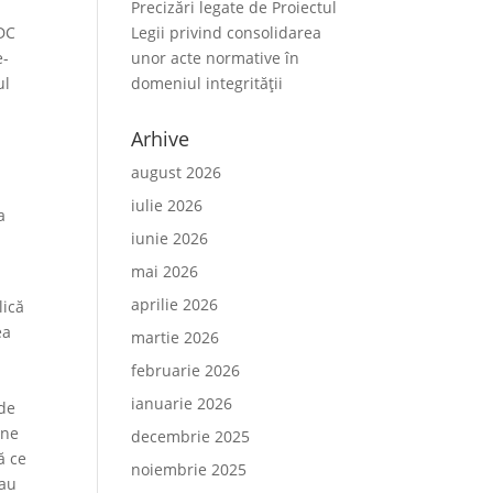
Precizări legate de Proiectul
 DC
Legii privind consolidarea
e-
unor acte normative în
ul
domeniul integrității
Arhive
august 2026
iulie 2026
a
iunie 2026
mai 2026
aprilie 2026
lică
ea
martie 2026
februarie 2026
ianuarie 2026
 de
ine
decembrie 2025
ă ce
noiembrie 2025
 au